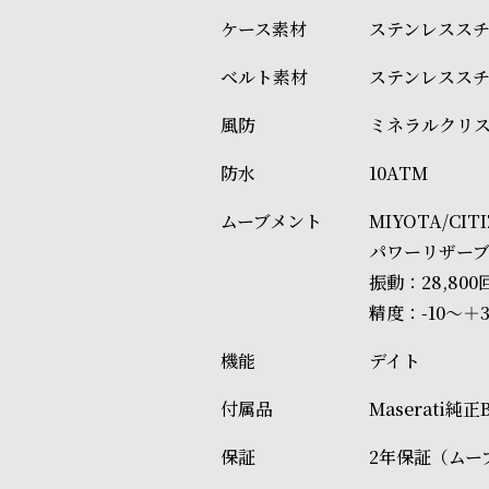
ステンレスス
ステンレスス
ミネラルクリ
10ATM
MIYOTA/CI
パワーリザーブ
振動：28,800
精度：-10～＋3
デイト
Maserati純
2年保証（ムー