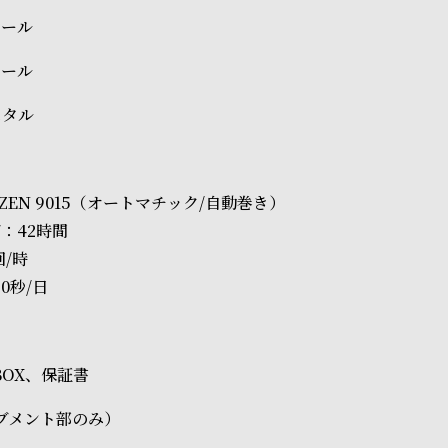
チール
チール
スタル
TIZEN 9015（オートマチック/自動巻き）
：42時間
回/時
0秒/日
正BOX、保証書
ブメント部のみ）