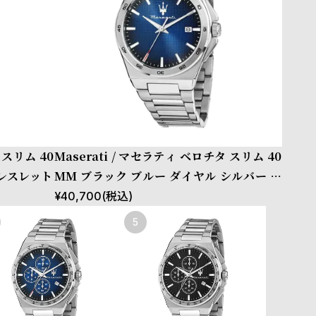
 スリム 40
Maserati / マセラティ ベロチタ スリム 40
ブレスレット
MM ブラック ブルー ダイヤル シルバー ブ
レスレット
¥
40,700
(税込)