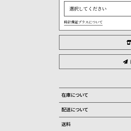
時計保証プラスについて
在庫について
配送について
全国の系列店と在庫を共有して
在庫切れの場合、キャンセルを
送料
ご注文商品のお届け日数は在庫