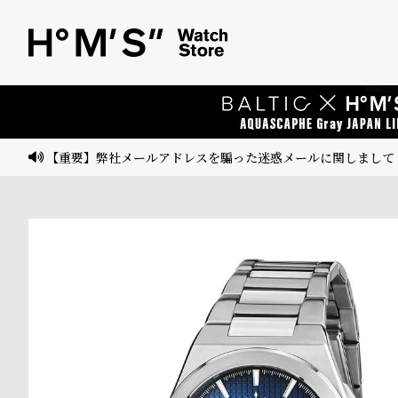
ベ
プ
ル
ル
ト
ウ
ォ
ッ
【重要】弊社メールアドレスを騙った迷惑メールに関しまして
チ
バ
ン
ド
そ
限
の
定
他
/