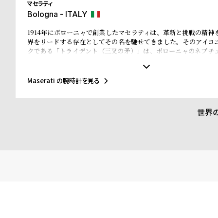
マセラティ
Bologna - ITALY
1914年にボローニャで創業したマセラティは、革新と挑戦の精神
界をリードする存在としてその名を馳せてきました。そのアイコ
クである「トライデント（三叉の矛）」は、ボローニャのネプチ
ます。ネプチューンが象徴する力と威厳、そして航海の神として
マセラティのブランド哲学に深く根付いており、マセラティのブ
「力強さ、情熱、優雅さ」を表現しています。この理念は自動車
Maserati の腕時計を見る
ッチやジュエリーコレクションにも色濃く反映され、精緻なデザ
妙に融合したアイテムの数々は、所有者に誇りを感じさせる象徴
います。
世界