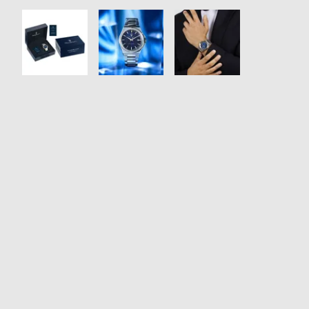
衣
セ
装
ー
貸
ル
出
情
報
N
A
e
b
w
o
s
u
t