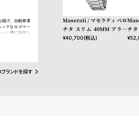
Maserati / マセラティ ベロ
Mas
を掲げ、自動車業
ニックなロゴマー
チタ スリム 40MM ブラッ
チタ
ューン像に由来し
ク グレー ダイヤル シルバー
ブル
¥
40,700
(税込)
¥
52,
の自由の精神は、
ランド理念である
ブレスレット
レス
のみならず、ウォ
インと力強さが絶
的な存在となって
のブランドを探す