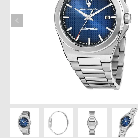
の
別
商
注
品
モ
デ
ル
受
雑
注
誌
販
掲
売
載
モ
商
デ
品
ル