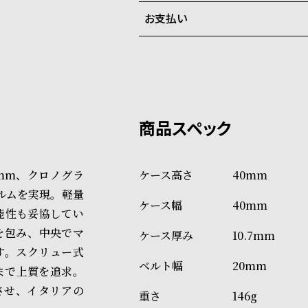
お支払い
弊社物流センターからの発送
配送料：550円（全国一律）
系列店舗から取り寄せ後に発
税込16,500円以上で全国送料無
クレジットカード、Amazon P
上記のいずれかでの発送となり
※限定品・受注販売商品・予約
発送日の確定はご注文確認後と
ショッピングガイド
場合もございますので予めご了
詳しくは下記のページをご覧く
mm、クロノグラ
40mm
※ご予約商品・受注商品は、記
ォルムを実現。軽量
40mm
商品の発送に関しまして
能性も妥協してい
を包み、中央でマ
10.7mm
ます。スクリュー式
20mm
まで上質を追求。
合させ、イタリアの
146g