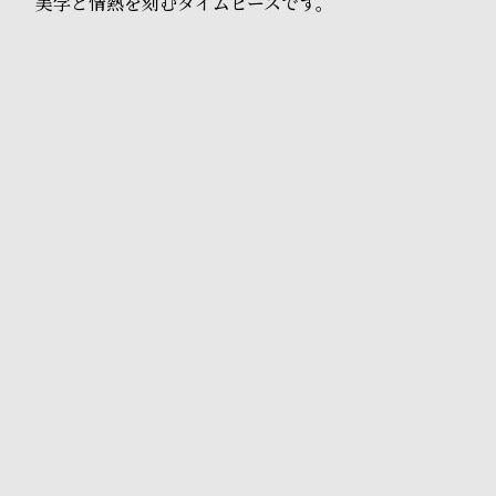
美学と情熱を刻むタイムピースです。
o
p
l
e
シ
返
ョ
品
ッ
に
ピ
つ
ン
い
グ
て
ガ
イ