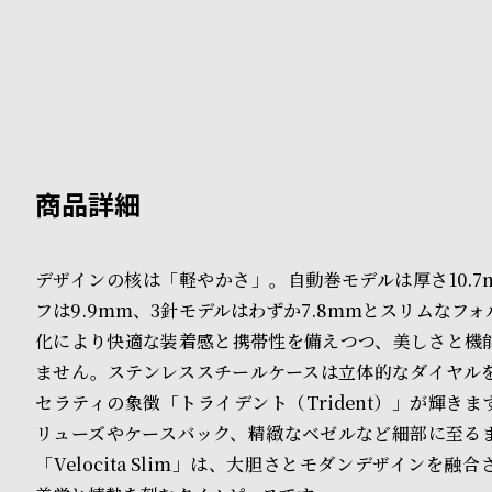
B
S
l
h
o
o
g
p
l
i
デザインの核は「軽やかさ」。自動巻モデルは厚さ10.7
s
フは9.9mm、3針モデルはわずか7.8mmとスリムなフ
t
化により快適な装着感と携帯性を備えつつ、美しさと機
#
ません。ステンレススチールケースは立体的なダイヤル
セラティの象徴「トライデント（Trident）」が輝き
P
リューズやケースバック、精緻なベゼルなど細部に至る
e
「Velocita Slim」は、大胆さとモダンデザインを融