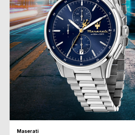
る
合
質
わ
問
せ
Maserati