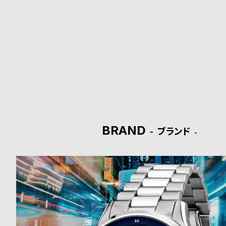
ド
時
刻
計
印
保
サ
証
ー
プ
ビ
BRAND
ブランド
ラ
ス
ス
よ
お
く
問
あ
い