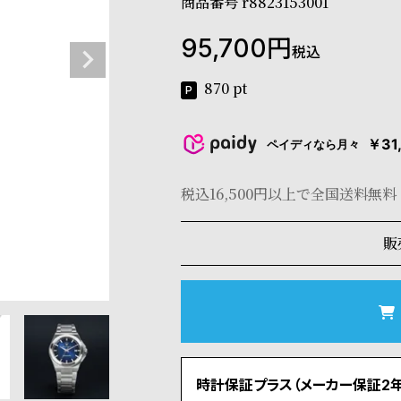
商品番号
r8823153001
95,700
税込
870
pt
￥31
ペイディなら月々
税込16,500円以上で全国送料無料
販
時計保証プラス（メーカー保証2年