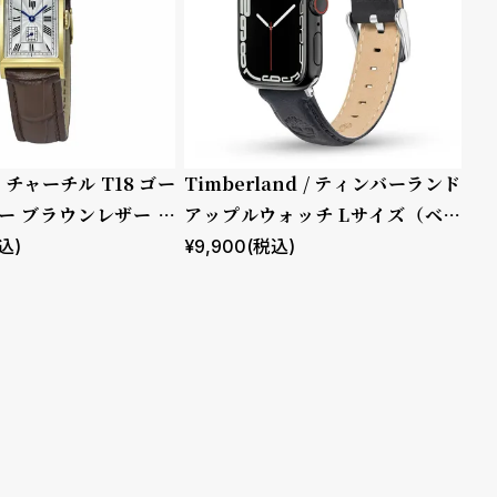
プ チャーチル T18 ゴー
Timberland / ティンバーランド
ー ブラウンレザー ク
アップルウォッチ Lサイズ（ベル
ト幅22mm）バンド ストラップ
込)
¥
9,900
(税込)
ラカンドン ブルー レザー ［対応
ケース：44mm、45mm、46m
m、49mm、Ultra］