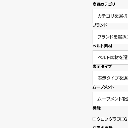
商品カテゴリ
衣
セ
装
ー
ブランド
貸
ル
出
ベルト素材
情
報
表示タイプ
N
A
ムーブメント
e
b
w
o
機能
s
u
クロノグラフ
G
t
在庫の有無