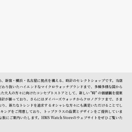
表参道を始め、新宿・横浜・名古屋に拠点を構える、時計のセレクトショップです。当店
だわり抜いたハイエンドなマイクロウォッチブランドまで、多種多様な国から
大人の方々に向けたコンセプトストアとして、新しい "時" の価値観を提案
時計が揃っており、さらにはダイバーズウォッチからクロノグラフまで、さま
おり、新たなトレンドを追求するオシャレな方々にも満足いただけることでし
キングをご用意しており、トップクラスの品質とデザインをご提供していま
ご案内いたします。HMS Watch Storeのウェブサイトをぜひご覧いた