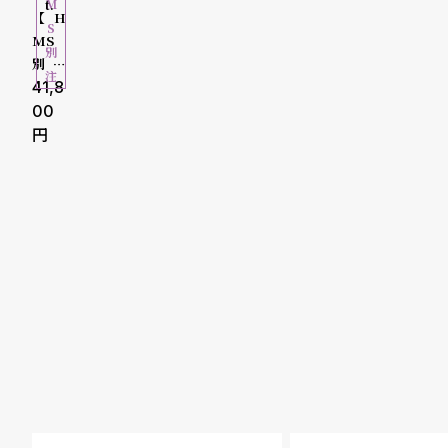
o
M
t.
10000-2
【H
S
p
MS
別
9999円
別注
注
l
モデ
41,8
30000-
ル】
00
e
MAR
49999円
CH L
シ
返
A.B /
50000-
マー
ョ
品
チエ
ルエ
79999円
ッ
に
ービ
ピ
つ
ー セ
80000-
ブン
ン
い
ティ
99999円
7 H
グ
て
MS b
100000
ガ
espo
ke
円-
イ