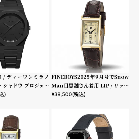
NO / ディーワンミラノ
FINEBOYS2025年9月号でSnow
 シャドウ プロジェク
Man目黒漣さん着用 LIP / リップ
チャーチル T18 ゴールド ブラウ
込)
¥
38,500
(税込)
ン レザー