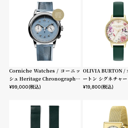
ド
性別
販売タイプ
時
刻
メンズ
全ての商
計
印
レディー
品
保
サ
ス
セール
証
ー
プ
ビ
キッズ
受注販売
Corniche Watches / コーニッ
OLIVIA BURTON
ラ
ス
シュ Heritage Chronograph V
ートン シグネチャー 
予約販売
ス
isage ステンレス
ストレイテッド フロ
¥
99,000
(税込)
¥
19,800
(税込)
ストグリーン レザー
商品カテゴリ
ブランド
よ
お
く
問
あ
い
ベルト素材
表示タイプ