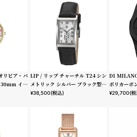
 / オリビア・バ
LIP / リップ チャーチル T24 シン
D1 MILA
30mm イラ
メトリック シルバー ブラック型押
ポリカーボン
ーラル フォレ
しレザー
トシャドウ
¥
38,500
(税込)
¥
29,700
(税