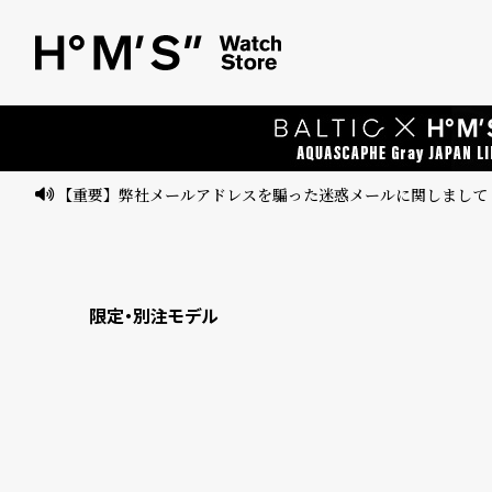
ベ
プ
ル
ル
ト
ウ
ォ
ッ
【重要】弊社メールアドレスを騙った迷惑メールに関しまして
チ
バ
ン
限定・別注モデル
ド
そ
限
の
定
他
/