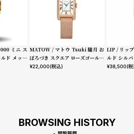
2000 ミニ ス
MATOW / マトウ Tsuki 朧月 お
LIP / リッ
ールド メッシ
ぼろづき スクエア ローズゴールド
ルド シルバ
メッシュ
ロコダイル
¥
22,000
(税込)
¥
38,500
(税
BROWSING HISTORY
閲覧履歴