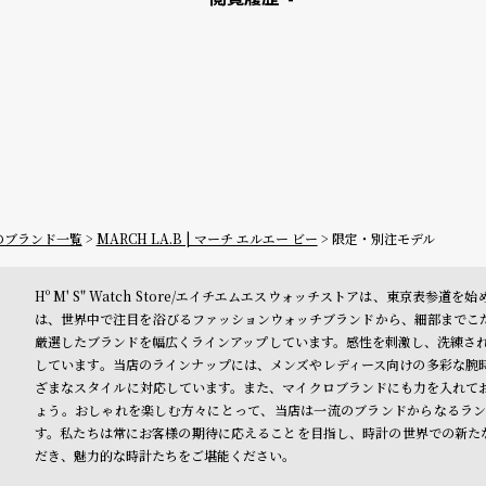
ーのブランド一覧
MARCH LA.B | マーチ エルエー ビー
限定・別注モデル
Hº M' S" Watch Store/エイチエムエスウォッチストアは、東京
は、世界中で注目を浴びるファッションウォッチブランドから、細部までこ
厳選したブランドを幅広くラインアップしています。感性を刺激し、洗練された
しています。当店のラインナップには、メンズやレディース向けの多彩な腕
ざまなスタイルに対応しています。また、マイクロブランドにも力を入れて
ょう。おしゃれを楽しむ方々にとって、当店は一流のブランドからなるラン
す。私たちは常にお客様の期待に応えることを目指し、時計の世界での新たな旅に
だき、魅力的な時計たちをご堪能ください。