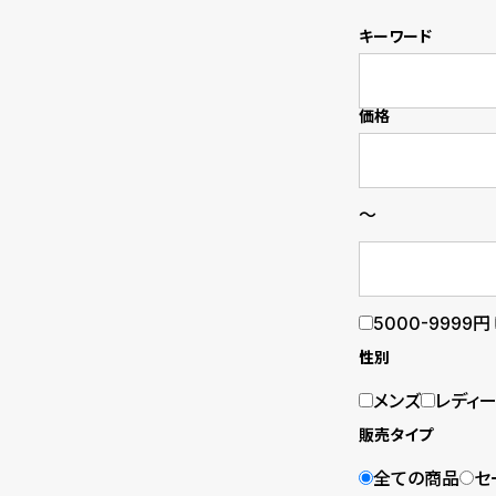
の
別
キーワード
商
注
品
モ
価格
デ
ル
～
受
雑
注
誌
5000-9999円
販
掲
性別
売
載
メンズ
レディ
モ
商
販売タイプ
デ
品
全ての商品
セ
ル