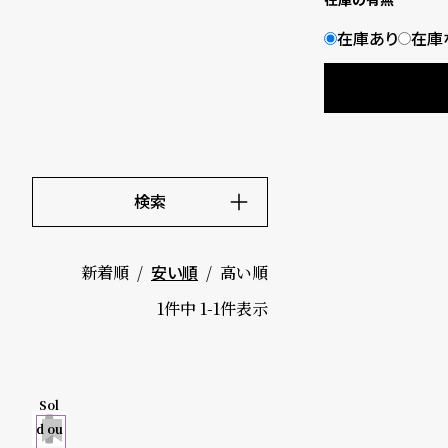
B
S
在庫あり
在庫
l
h
o
o
g
p
l
検索
i
キーワード
価格
s
新着順
高い順
安い順
～
t
1
件中
1
-
1
件表示
#
5000-9
P
Sol
999円
e
H
d ou