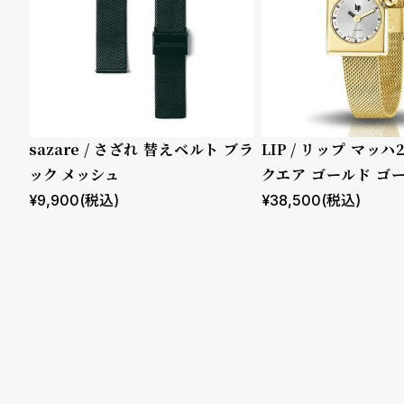
る
合
質
わ
問
せ
ムーブメント
機能
クロノグ
sazare / さざれ 替えベルト ブラ
LIP / リップ マッハ
ラフ
ック メッシュ
クエア ゴールド ゴ
GMT
ュ
¥
9,900
(税込)
¥
38,500
(税込)
スモール
セコンド
ムーンフ
ェイズ