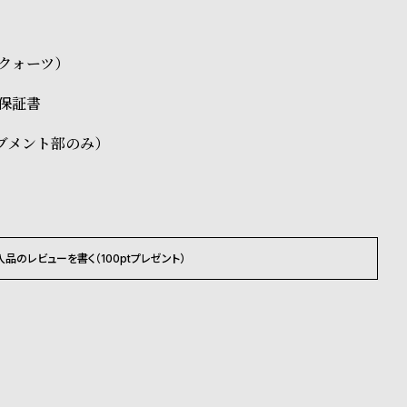
3（クォーツ）
、保証書
ブメント部のみ）
入品のレビューを書く（100ptプレゼント）