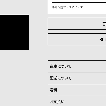
時計保証プラスについて
在庫について
配送について
全国の系列店と在庫を共有して
在庫切れの場合、キャンセルを
送料
ご注文商品のお届け日数は在庫
お支払い
弊社物流センターからの発送