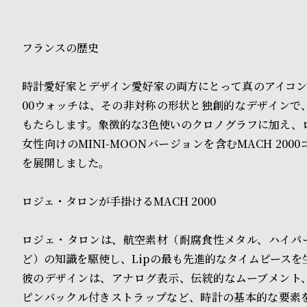
o
p
フランスの歴史
l
e
時計愛好家とデザイン愛好家の両方にとって真のアイコンで
00ウォッチは、その非対称の形状と独創的なデザインで
シ
返
もたらします。象徴的な3色使いのクロノグラフに加え、
女性向けのMINI-MOONバージョンを含むMACH 200
ョ
品
を展開しました。
ッ
に
ピ
つ
ロジェ・タロンが手掛けるMACH 2000
ン
い
ロジェ・タロンは、航空素材（耐腐食性メタル、ハイパ
グ
て
ど）の知識を駆使し、Lipの最も先進的なタイムピースを
彼のデザインは、アナログ表示、伝統的なムーブメント
ガ
ピンバックル付きストラップなど、時計の基本的な要素
イ