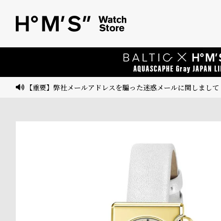
ベ
プ
ル
ル
ト
ウ
ォ
ッ
【重要】弊社メールアドレスを騙った迷惑メールに関しまして
チ
バ
ン
ド
そ
限
の
定
他
/