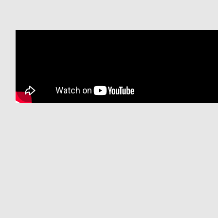
衣
セ
装
ー
貸
ル
出
情
報
N
A
e
b
w
o
s
u
t