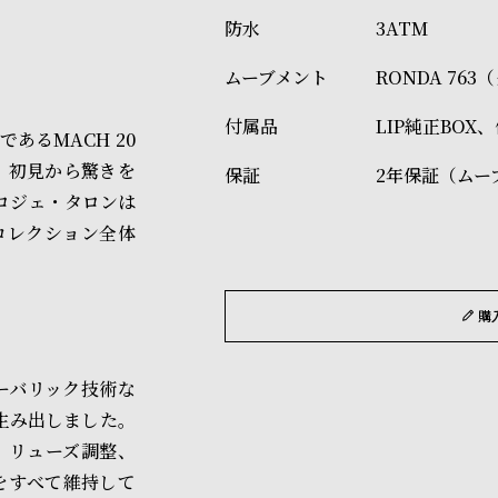
3ATM
RONDA 76
LIP純正BOX
あるMACH 20
、初見から驚きを
2年保証（ムー
ロジェ・タロンは
0コレクション全体
購
ーバリック技術な
生み出しました。
、リューズ調整、
をすべて維持して