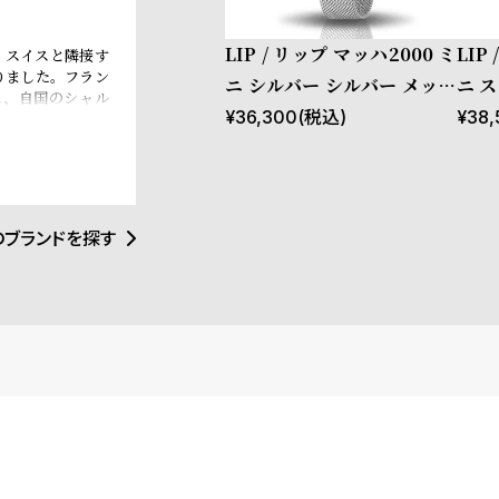
LIP / リップ マッハ2000 ミ
LIP
、スイスと隣接す
りました。フラン
ニ シルバー シルバー メッシ
ニ 
れ、自国のシャル
ュ
ー 
¥
36,300
(税込)
¥
38,
ャーチル元首相、
されるなど、現在
のブランドを探す