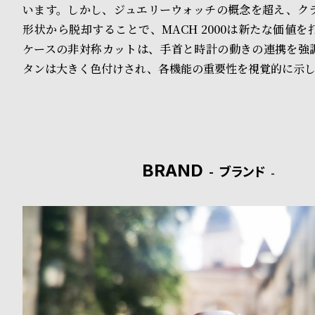
います。しかし、ジュエリーウォッチの概念を超え、ク
ド
形状から脱却することで、MACH 2000は新たな価値
ケースの非対称カットは、手首と時計の動きの連携を強
時
刻
タンは大きく色付けされ、各機能の重要性を視覚的に示し
計
印
保
サ
証
ー
プ
ビ
BRAND
ブランド
ラ
ス
ス
よ
お
く
問
あ
い