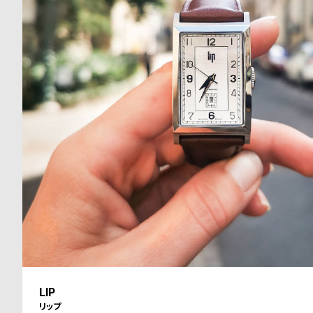
る
合
質
わ
問
せ
LIP
リップ