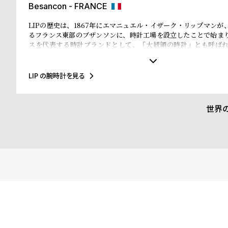
Besancon - FRANCE
LIPの歴史は、1867年にエマニュエル・イザーク・リップマンが
るフランス東部のブザンソンに、時計工場を設立したことで始ま
スを代表する時計ブランドとして、「大統領の時計」とも呼ば
ル・ド・ゴール元大統領、マクロン大統領に愛用され、英国のチ
米国のアイゼンハウワー元大統領、クリントン元大統領にも贈呈
に至るまで多くの著名人にも愛されています。
LIP の腕時計を見る
世界