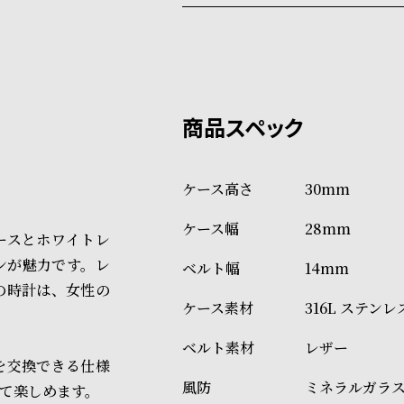
配送料：550円（全国一律）
系列店舗から取り寄せ後に発
税込16,500円以上で全国送料無
クレジットカード、Amazon P
上記のいずれかでの発送となり
※限定品・受注販売商品・予約
発送日の確定はご注文確認後と
ショッピングガイド
場合もございますので予めご了
詳しくは下記のページをご覧く
30mm
※ご予約商品・受注商品は、記
28mm
商品の発送に関しまして
ケースとホワイトレ
ンが魅力です。レ
14mm
の時計は、女性の
316L ステン
レザー
を交換できる仕様
ミネラルガラ
て楽しめます。