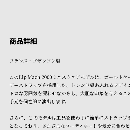
B
S
l
h
o
o
g
p
l
フランス・ブザンソン製
i
s
このLip Mach 2000ミニスクエアモデルは、ゴールド
ザーストラップを採用した、トレンド感あふれるデザイ
t
トロな雰囲気を漂わせながらも、大胆な印象を与えるこ
#
手元を個性的に演出します。
P
さらに、このモデルは工具を使わずに簡単にストラップ
e
となっており、さまざまなコーディネートや気分に合わせ