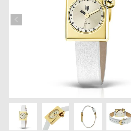
の
別
商
注
品
モ
デ
ル
受
雑
注
誌
販
掲
売
載
モ
商
デ
品
ル