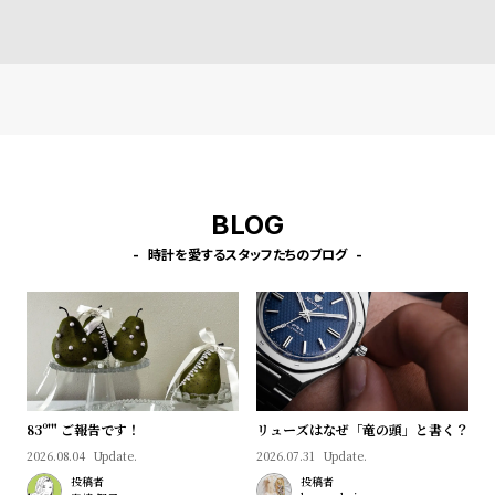
l
e
シ
返
ョ
品
ッ
に
ピ
つ
ン
い
BLOG
グ
て
時計を愛するスタッフたちのブログ
ガ
イ
ド
時
刻
計
印
83º'" ご報告です！
リューズはなぜ「竜の頭」と書く？
保
サ
2026.08.04
Update.
2026.07.31
Update.
証
ー
投稿者
投稿者