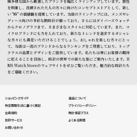
種多様な国から厳選したブランドを幅広くラインアップしています。感性
を刺激し、洗練された大人の方々に向けたコンセプトストアとして、新し
い "時" の価値観を提案しています。当店のラインナップには、メンズやレ
ディース向けの多彩な腕時計が揃っており、さらにはダイバーズウォッチ
からクロノグラフまで、さまざまなスタイルに対応しています。また、マ
イクロブランドにも力を入れており、新たなトレンドを追求するオシャレ
な方々にも満足いただけることでしょう。おしゃれを楽しむ方々にとっ
て、当店は一流のブランドからなるランキングをご用意しており、トップ
クラスの品質とデザインをご提供しています。私たちは常にお客様の期待
に応えることを目指し、時計の世界での新たな旅にご案内いたします。H
MS Watch Storeのウェブサイトをぜひご覧いただき、魅力的な時計たち
をご堪能ください。
ショッピングガイド
返品について
特定商取引法に基づく表記
プライバシーポリシー
会員規約
時計保証プラス
刻印サービス
よくある質問
お問い合わせ