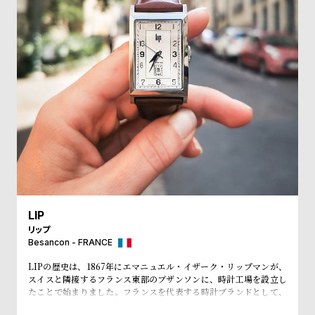
受
雑
注
誌
販
掲
売
載
モ
商
デ
品
ル
衣
セ
装
ー
貸
ル
出
LIP
情
リップ
報
Besancon - FRANCE
LIPの歴史は、1867年にエマニュエル・イザーク・リップマンが、
スイスと隣接するフランス東部のブザンソンに、時計工場を設立し
N
A
たことで始まりました。フランスを代表する時計ブランドとして、
e
b
「大統領の時計」とも呼ばれ、自国のシャルル・ド・ゴール元大統