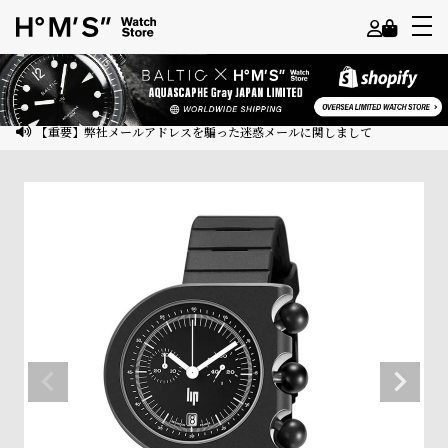
よ
う
こ
【重要】弊社メールアドレスを騙った迷惑メールに関しまして
そ
ゲ
ス
ト
様
ロ
グ
イ
ン
会
員