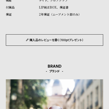
デイト、クロノグラフ
ル
ル
LIP純正BOX、保証書
ト
ウ
2年保証（ムーブメント部のみ）
ォ
ッ
チ
バ
購入品のレビューを書く（100ptプレゼント）
ン
ド
そ
限
の
定
BRAND
他
/
ブランド
の
別
商
注
品
モ
デ
ル