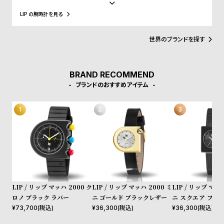
領、マクロン大統領に愛用され、英国のチャーチル元首相、米国の
w
o
アイゼンハウワー元大統領、クリントン元大統領にも贈呈されるな
LIP の腕時計を見る
s
u
ど、現在に至るまで多くの著名人にも愛されています。
t
世界のブランドを探す
B
S
l
h
o
o
BRAND RECOMMEND
ブランドのおすすめアイテム
g
p
l
i
s
t
#
P
e
LIP / リップ マッハ 2000 ク
LIP / リップ マッハ 2000 ミ
LIP / リップ マッハ
ロノ ブラック ラバー
ニ ゴールド ブラックレザー
ニ スクエア ブラ
o
クメッシュ
¥
73,700
(税込)
¥
36,300
(税込)
¥
36,300
(税込)
p