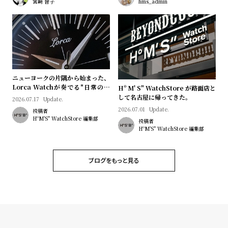
プ
ビ
宮﨑 智子
hms_admin
ラ
ス
ス
よ
お
く
問
あ
い
ニューヨークの片隅から始まった、
る
合
Lorca Watchが奏でる"日常のロ
Hº M' S" WatchStore が路面店と
マン"｜Brand Picks #08
して名古屋に帰ってきた。
2026.07.17
Update.
質
わ
2026.07.01
Update.
投稿者
問
せ
HºM'S" WatchStore 編集部
投稿者
HºM'S" WatchStore 編集部
ブログをもっと見る