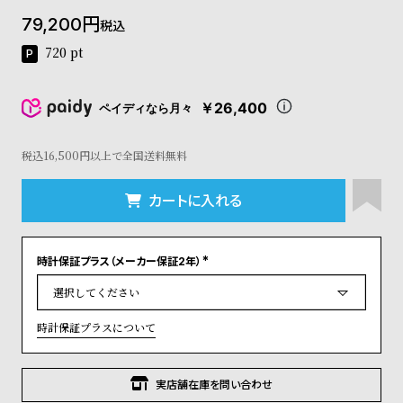
コ
79,200
税込
ー
ニ
720
pt
ッ
シ
ュ
￥26,400
ペイディなら月々
ヴ
ィ
ヴ
税込16,500円以上で全国送料無料
ィ
ア
カートに入れる
ン
ウ
エ
時計保証プラス（メーカー保証2年）
ス
(
ト
必
須
ウ
)
ッ
時計保証プラスについて
ド
ク
ロ
実店舗在庫を問い合わせ
ノ