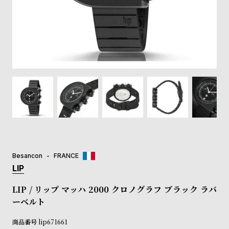
登
録
#Tags
リ
ッ
プ
バ
ル
チ
ッ
ク
ア
Besancon
FRANCE
ッ
LIP
プ
ル
LIP / リップ マッハ 2000 クロノグラフ ブラック ラバ
ウ
ーベルト
ォ
ッ
商品番号
lip671661
チ