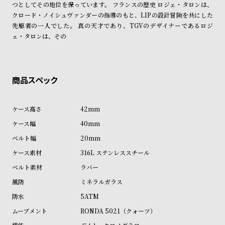
つとしてその地位を保っています。 フランスの歴史 ロジェ・タロンは、
ン
ン
クロード・ノイシュヴァンダーの指導のもと、LIPの設計冒険を共にした
キ
ズ
先駆者の一人でした。 真の天才であり、TGVのデザイナーであるロジ
ン
腕
ェ・タロンは、その
グ
時
計
レ
キ
デ
ッ
ィ
ズ
42mm
ー
腕
40mm
ス
時
20mm
腕
計
316L ステンレススチール
時
ラバー
計
ミネラルガラス
替
ア
5ATM
え
ッ
RONDA 5021（クォーツ）
ベ
プ