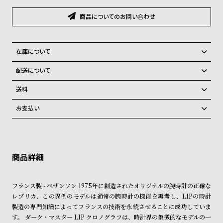
グ
ラ
商品についてのお問い合わせ
フ
全
世
在庫について
て
界
全国の系列店と在庫を共有しているため、在庫切れの場合がございま
配送について
の
の
す。
ご注文商品のお届け日数は在庫状況により異なり、
在庫切れの場合、キャンセルをさせて頂きます。
商
腕
送料
品
時
弊社物流センターからの発送
配送料：550円（全国一律）
お支払い
税込16,500円以上で全国送料無料
系列店舗から取り寄せ後に発送
計
クレジットカード、Amazon Pay、PayPay、コンビニ後払い、代金引
ブ
換、銀行振込
上記のいずれかでの発送となります。
ラ
※限定品・受注販売商品・予約商品はクレジットカード、銀行振込のみ
発送日の確定はご注文確認後となります。場合によってはお届け日時の
ご利用頂けます。
ご希望に沿えない場合もございますので予めご了承くださいませ。
ン
ド
ショッピングガイド
詳しくは下記のページをご覧くださいませ。
フランス製 - ベザンソン 1975年に創造されたオリジナルの腕時計の正確な
一
※ご予約商品・受注商品は、記載のお届け予定での発送となります。
レプリカ、この異例のモデルは通常の腕時計の機能を再考し、LIPの時計
覧
製造の専門知識によってフランスの技術を永続させることに成功していま
商品の発送に関しまして
ラ
メ
す。 ダーク・マスター LIP クロノグラフは、時計界の象徴的なモデルの一