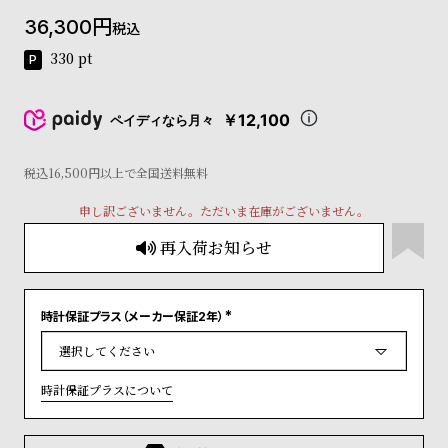
コ
36,300
税込
ー
ニ
330
pt
ッ
シ
ュ
￥12,100
ペイディなら月々
ヴ
ィ
ヴ
税込16,500円以上で全国送料無料
ィ
申し訳ございません。ただいま在庫がございません。
ア
ン
再入荷お知らせ
ウ
エ
ス
ト
時計保証プラス（メーカー保証2年）
(
ウ
必
ッ
須
)
ド
時計保証プラスについて
ク
ロ
ノ