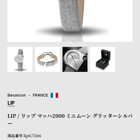
登
録
#Tags
リ
ッ
プ
バ
ル
チ
ッ
ク
ア
Besancon
FRANCE
ッ
LIP
プ
ル
LIP / リップ マッハ2000 ミニムーン グリッターシルバ
ウ
ー
ォ
ッ
商品番号
lip671166
チ