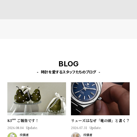
l
e
シ
返
ョ
品
ッ
に
ピ
つ
ン
い
BLOG
グ
て
時計を愛するスタッフたちのブログ
ガ
イ
ド
時
刻
計
印
保
サ
83º'" ご報告です！
リューズはなぜ「竜の頭」と書く？
2026.08.04
Update.
2026.07.31
Update.
証
ー
投稿者
投稿者