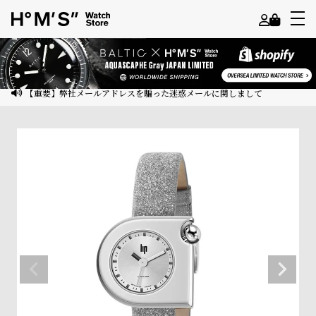
よ
う
こ
【重要】弊社メールアドレスを騙った迷惑メールに関しまして
そ
ゲ
ス
ト
様
ロ
グ
イ
ン
会
員