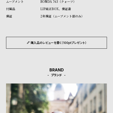
RONDA 763（クォーツ）
ル
ル
LIP純正BOX、保証書
ト
ウ
2年保証（ムーブメント部のみ）
ォ
ッ
チ
バ
購入品のレビューを書く（100ptプレゼント）
ン
ド
そ
限
の
定
BRAND
他
/
ブランド
の
別
商
注
品
モ
デ
ル