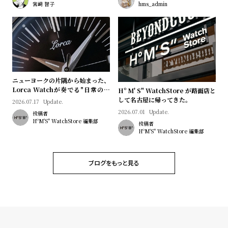
プ
ビ
宮﨑 智子
hms_admin
ラ
ス
ス
よ
お
く
問
あ
い
ニューヨークの片隅から始まった、
る
合
Lorca Watchが奏でる"日常のロ
Hº M' S" WatchStore が路面店と
マン"｜Brand Picks #08
して名古屋に帰ってきた。
質
わ
2026.07.17
Update.
2026.07.01
Update.
投稿者
問
せ
HºM'S" WatchStore 編集部
投稿者
HºM'S" WatchStore 編集部
ブログをもっと見る