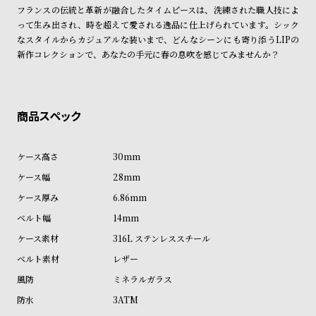
ン
ン
フランスの伝統と革新が融合したタイムピースは、洗練された職人技によ
って生み出され、時を超えて愛される逸品に仕上げられています。シック
キ
ズ
なスタイルからカジュアルな装いまで、どんなシーンにも寄り添うLIPの
ン
腕
新作コレクションで、あなたの手元に春の息吹を感じてみませんか？
グ
時
計
レ
キ
デ
ッ
ィ
ズ
30mm
ー
腕
28mm
ス
時
6.86mm
腕
計
14mm
時
316L ステンレススチール
計
レザー
替
ア
ミネラルガラス
え
ッ
3ATM
ベ
プ