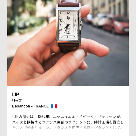
受
雑
注
誌
販
掲
売
載
モ
商
デ
品
ル
衣
セ
装
ー
貸
ル
出
LIP
情
リップ
報
Besancon - FRANCE
LIPの歴史は、1867年にエマニュエル・イザーク・リップマンが、
N
A
スイスと隣接するフランス東部のブザンソンに、時計工場を設立し
たことで始まりました。フランスを代表する時計ブランドとして、
e
b
「大統領の時計」とも呼ばれ、自国のシャルル・ド・ゴール元大統