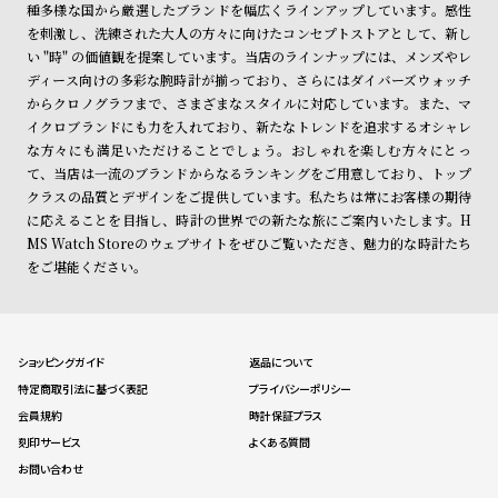
種多様な国から厳選したブランドを幅広くラインアップしています。感性
を刺激し、洗練された大人の方々に向けたコンセプトストアとして、新し
い "時" の価値観を提案しています。当店のラインナップには、メンズやレ
ディース向けの多彩な腕時計が揃っており、さらにはダイバーズウォッチ
からクロノグラフまで、さまざまなスタイルに対応しています。また、マ
イクロブランドにも力を入れており、新たなトレンドを追求するオシャレ
な方々にも満足いただけることでしょう。おしゃれを楽しむ方々にとっ
て、当店は一流のブランドからなるランキングをご用意しており、トップ
クラスの品質とデザインをご提供しています。私たちは常にお客様の期待
に応えることを目指し、時計の世界での新たな旅にご案内いたします。H
MS Watch Storeのウェブサイトをぜひご覧いただき、魅力的な時計たち
をご堪能ください。
ショッピングガイド
返品について
特定商取引法に基づく表記
プライバシーポリシー
会員規約
時計保証プラス
刻印サービス
よくある質問
お問い合わせ