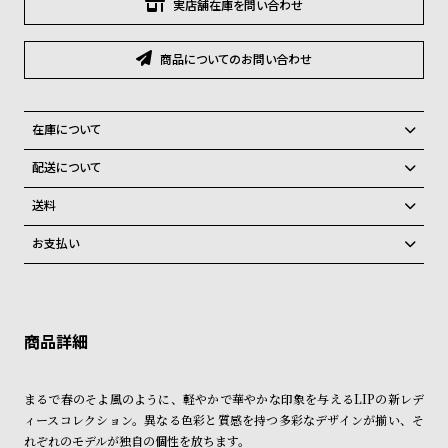
グ
実店舗在庫を問い合わせ
ラ
フ
商品についてのお問い合わせ
全
世
て
界
在庫について
の
の
全国の系列店と在庫を共有しているため、在庫切れの場合がございま
配送について
商
腕
す。
ご注文商品のお届け日数は在庫状況により異なり、
在庫切れの場合、キャンセルをさせて頂きます。
品
時
送料
計
弊社物流センターからの発送
配送料：550円（全国一律）
お支払い
税込16,500円以上で全国送料無料
系列店舗から取り寄せ後に発送
ブ
クレジットカード、Amazon Pay、PayPay、コンビニ後払い、代金引
ラ
換、銀行振込
上記のいずれかでの発送となります。
※限定品・受注販売商品・予約商品はクレジットカード、銀行振込のみ
ン
発送日の確定はご注文確認後となります。場合によってはお届け日時の
ご利用頂けます。
ご希望に沿えない場合もございますので予めご了承くださいませ。
ド
一
ショッピングガイド
詳しくは下記のページをご覧くださいませ。
まるで春のそよ風のように、軽やかで華やかな印象を与えるLIPの新レデ
覧
※ご予約商品・受注商品は、記載のお届け予定での発送となります。
ィースコレクション。異なる色彩と質感を持つ多彩なデザインが揃い、そ
ラ
メ
れぞれのモデルが独自の個性を放ちます。
商品の発送に関しまして