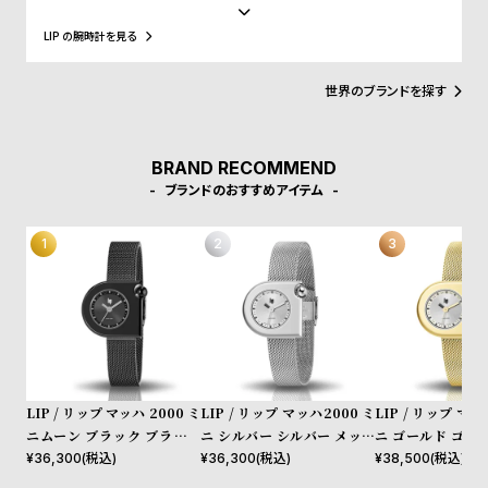
w
o
領、マクロン大統領に愛用され、英国のチャーチル元首相、米国の
アイゼンハウワー元大統領、クリントン元大統領にも贈呈されるな
s
u
LIP の腕時計を見る
ど、現在に至るまで多くの著名人にも愛されています。
t
世界のブランドを探す
B
S
l
h
o
o
BRAND RECOMMEND
g
p
ブランドのおすすめアイテム
l
i
s
t
#
P
e
LIP / リップ マッハ 2000 ミ
LIP / リップ マッハ2000 ミ
LIP / リップ マッ
o
ニムーン ブラック ブラック
ニ シルバー シルバー メッシ
ニ ゴールド ゴー
メッシュ
ュ
ュ
¥
36,300
(税込)
¥
36,300
(税込)
¥
38,500
(税込)
p