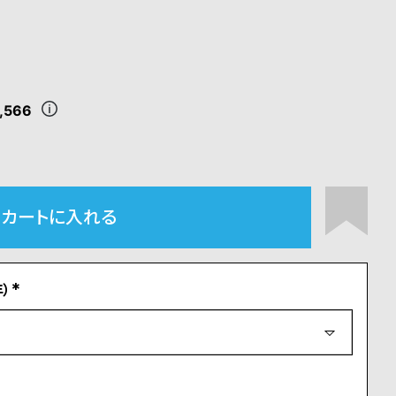
,566
カートに入れる
）
(
必
須
)