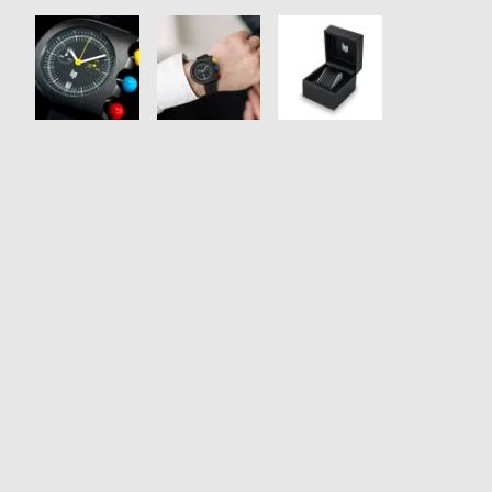
衣
セ
装
ー
貸
ル
出
情
報
N
A
e
b
w
o
s
u
t