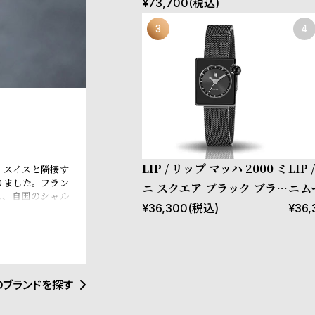
¥
73,700
(税込)
LIP / リップ マッハ 2000 ミ
LIP
、スイスと隣接す
りました。フラン
ニ スクエア ブラック ブラッ
ニム
れ、自国のシャル
クメッシュ
メッ
¥
36,300
(税込)
¥
36,
ャーチル元首相、
されるなど、現在
のブランドを探す