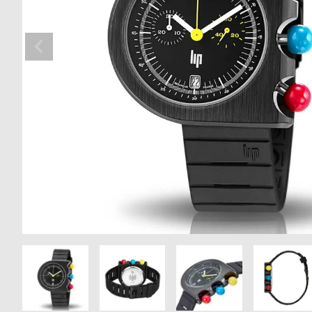
の
別
商
注
品
モ
デ
ル
受
雑
注
誌
販
掲
売
載
モ
商
デ
品
ル