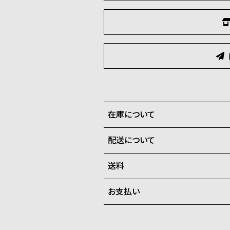
在庫について
配送について
全国の系列店と在庫を共有して
させて頂きます。
送料
ご注文商品のお届け日数は在庫
お支払い
弊社物流センターからの発送
配送料：550円（全国一律）
系列店舗から取り寄せ後に発
税込16,500円以上で全国送料無
クレジットカード、Amazon P