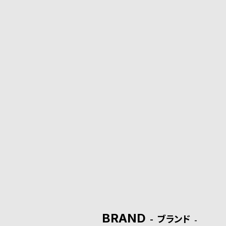
o
p
l
e
シ
返
ョ
品
ッ
に
ピ
つ
ン
い
グ
て
ガ
BRAND
ブランド
イ