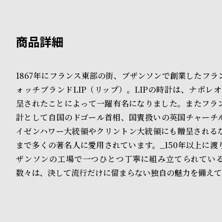
B
S
l
h
o
o
g
p
1867年にフランス東部の街、ブザンソンで創業したフラ
ォッチブランドLIP（リップ）。LIPの時計は、ナポレ
l
呈されたことによって一躍有名になりました。またフラ
i
計として自国のドゴール首相、国賓扱いの英国チャーチ
s
イゼンハワー大統領やクリントン大統領にも贈呈される
まで多くの著名人に愛用されています。_150年以上に渡
t
ザンソンの工場で一つひとつ丁寧に組み立てられてい
#
数々は、決して流行だけに留まらない独自の魅力を備えて
P
e