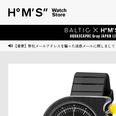
ベ
プ
ル
ル
ト
ウ
ォ
ッ
【重要】弊社メールアドレスを騙った迷惑メールに関しまして
チ
バ
ン
ド
そ
限
の
定
他
/