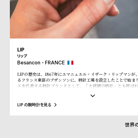
る
合
質
わ
問
せ
LIP
リップ
Besancon - FRANCE
LIPの歴史は、1867年にエマニュエル・イザーク・リップマンが
るフランス東部のブザンソンに、時計工場を設立したことで始ま
スを代表する時計ブランドとして、「大統領の時計」とも呼ば
ル・ド・ゴール元大統領、マクロン大統領に愛用され、英国のチ
米国のアイゼンハウワー元大統領、クリントン元大統領にも贈呈
に至るまで多くの著名人にも愛されています。
LIP の腕時計を見る
世界