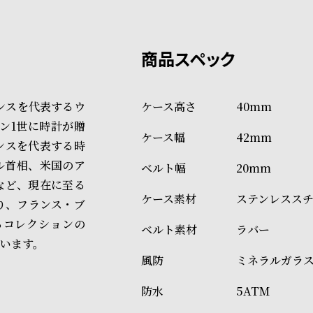
上記のいずれかでの発送となり
※限定品・受注販売商品・予約
発送日の確定はご注文確認後と
ショッピングガイド
場合もございますので予めご了
詳しくは下記のページをご覧く
ンスを代表するウ
40mm
※ご予約商品・受注商品は、記
オン1世に時計が贈
42mm
商品の発送に関しまして
ンスを代表する時
ル首相、米国のア
20mm
など、現在に至る
ステンレスス
り、フランス・ブ
るコレクションの
ラバー
います。
ミネラルガラ
5ATM