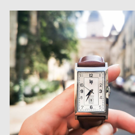
ド
時
刻
計
印
保
サ
証
ー
プ
ビ
ラ
ス
ス
よ
お
く
問
あ
い