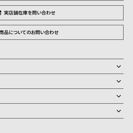
実店舗在庫を問い合わせ
商品についてのお問い合わせ
いるため、在庫切れの場合、誠に勝手ながらキャンセルを
状況により異なり、
送
料
ay、PayPay、コンビニ後払い、代金引換、銀行振込