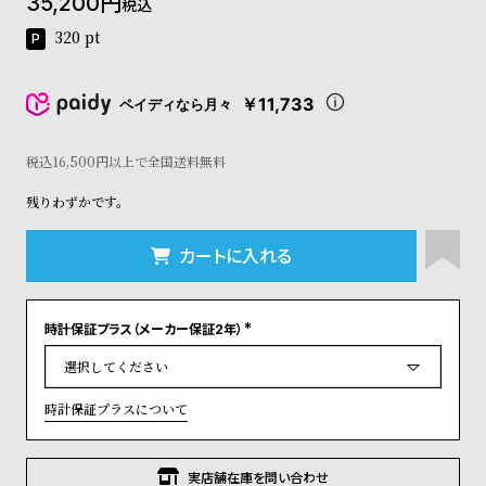
35,200
税込
コ
ー
320
pt
ニ
ッ
シ
￥11,733
ペイディなら月々
ュ
ヴ
税込16,500円以上で全国送料無料
ィ
ヴ
残りわずかです。
ィ
ア
ン
カートに入れる
ウ
エ
ス
時計保証プラス（メーカー保証2年）
ト
(
必
ウ
須
ッ
)
ド
時計保証プラスについて
ク
ロ
ノ
実店舗在庫を問い合わせ