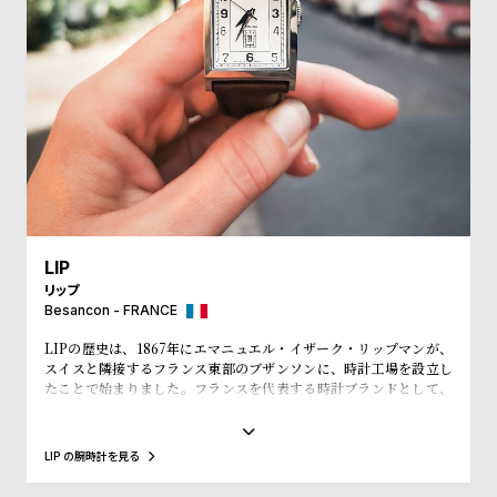
w
o
s
u
t
B
S
l
h
o
o
g
p
l
i
LIP
s
リップ
Besancon - FRANCE
t
#
LIPの歴史は、1867年にエマニュエル・イザーク・リップマンが、
スイスと隣接するフランス東部のブザンソンに、時計工場を設立し
P
たことで始まりました。フランスを代表する時計ブランドとして、
「大統領の時計」とも呼ばれ、自国のシャルル・ド・ゴール元大統
e
領、マクロン大統領に愛用され、英国のチャーチル元首相、米国の
o
アイゼンハウワー元大統領、クリントン元大統領にも贈呈されるな
LIP の腕時計を見る
ど、現在に至るまで多くの著名人にも愛されています。
p