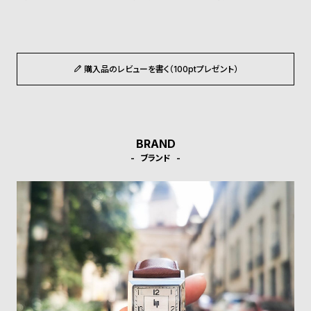
受
雑
注
誌
販
掲
売
載
購入品のレビューを書く（100ptプレゼント）
モ
商
デ
品
ル
衣
セ
BRAND
ブランド
装
ー
貸
ル
出
情
報
N
A
e
b