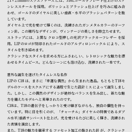
21×21mmのスクエアケース には、316Lゴールドプレート仕上げのステ
ン
ン
ンレススチール を採用。ポリッシュとブラッシュ仕上げ を巧みに組み合
キ
ズ
わせ、ゴールドのダイヤルに美しい垂直・水平のブラッシュパターンを施
しています。
ン
腕
ダイヤル上で光を受けて輝くのは、洗練されたガンメタルカラーのドーフ
グ
時
ィン針。この精巧なデザインが、ヴィンテージの美しさを際立たせます。
計
ストラップには、上質な クロコ型押しの光沢ブラックカーフレザー を採
用。LIPのロゴが刻印されたゴールドのアルディロンバックル により、ス
レ
キ
タイルを引き締めます。
デ
ッ
クラシックなスタイルを求める方にふさわしい、レトロシックな魅力を漂
ィ
ズ
わせるタイムピース。どんなシーンにも溶け込む、洗練された一本です。
ー
腕
意外な誕生を遂げたタイムレスな名作
ス
時
LIPの C18 は、まさに「幸運な偶然」から生まれた逸品。もともとT18モ
腕
計
デルのケースをスクエアにする過程で生じた設計ミス によって誕生しまし
た。しかし、この偶然のデザインが絶妙なバランスを生み出し、新たな魅
時
力を備えたモデルへと昇華されたのです。
計
C18は、T18の遺伝子をしっかりと受け継ぎながらも、独自の個性を持っ
替
ア
ています。特に目を引くのが、「チャーチル」ダイヤルの特徴であるダブ
ル水平/垂直サンバースト仕上げ。光を受けるたびに美しく輝き、洗練され
え
ッ
た表情を演出します。
ベ
プ
また、T18の魅力を継承する ファセット加工の施された針 が、クラシック