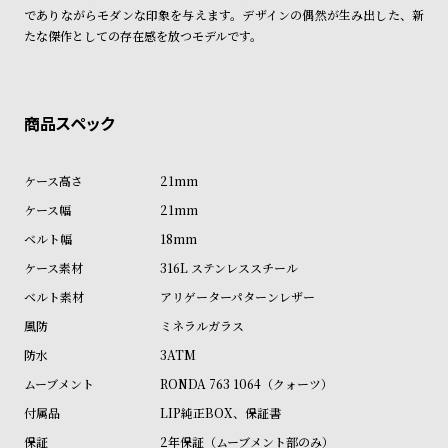
ル
ル
でありながらモダンな印象を与えます。デザインの偶然が生み出した、新
たな傑作としての存在感を放つモデルです。
ト
ウ
ォ
ッ
チ
バ
ン
21mm
ド
21mm
そ
限
18mm
の
定
316L ステンレススチール
他
/
アリゲーターパターンレザー
の
別
ミネラルガラス
商
注
3ATM
品
モ
RONDA 763 1064（クォーツ）
デ
LIP純正BOX、保証書
ル
2年保証（ムーブメント部のみ）