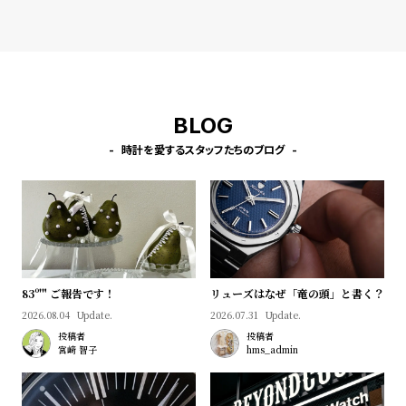
プ
ビ
ラ
ス
ス
よ
お
く
問
BLOG
あ
い
時計を愛するスタッフたちのブログ
る
合
質
わ
問
せ
83º'" ご報告です！
リューズはなぜ「竜の頭」と書く？
2026.08.04
Update.
2026.07.31
Update.
投稿者
投稿者
宮﨑 智子
hms_admin