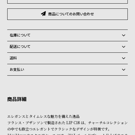
グ
ラ
フ
商品についてのお問い合わせ
全
世
在庫について
て
界
全国の系列店と在庫を共有しているため、在庫切れの場合がございま
の
の
配送について
す。
商
腕
ご注文商品のお届け日数は在庫状況により異なり、
在庫切れの場合、キャンセルをさせて頂きます。
送料
品
時
弊社物流センターからの発送
配送料：550円（全国一律）
お支払い
計
税込16,500円以上で全国送料無料
系列店舗から取り寄せ後に発送
クレジットカード、Amazon Pay、PayPay、コンビニ後払い、代金引
ブ
換、銀行振込
上記のいずれかでの発送となります。
ラ
※限定品・受注販売商品・予約商品はクレジットカード、銀行振込のみ
発送日の確定はご注文確認後となります。場合によってはお届け日時の
ン
ご利用頂けます。
ご希望に沿えない場合もございますので予めご了承くださいませ。
ド
ショッピングガイド
詳しくは下記のページをご覧くださいませ。
一
エレガンスとタイムレスな魅力を備えた逸品
※ご予約商品・受注商品は、記載のお届け予定での発送となります。
覧
フランス・ブザンソンで製造された LIP C18 は、チャーチルコレクション
の中でも際立つエレガントでクラシックなデザインが特徴です。
商品の発送に関しまして
ラ
メ