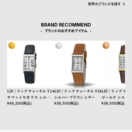
l
世界のブランドを探す
e
BRAND RECOMMEND
シ
返
ブランドのおすすめアイテム
ョ
品
ッ
に
ピ
つ
ン
い
グ
て
ガ
イ
LIP / リップ チャーチル T24
LIP / リップ チャーチル T18
LIP / リップ チャ
ド
サファイヤガラス シルバー
シルバー ブラウン レザー
ゴールド シルバー
時
刻
レザー
レザー クロコダイ
¥
46,200
(税込)
¥
38,500
(税込)
¥
38,500
(税込)
計
印
保
サ
証
ー