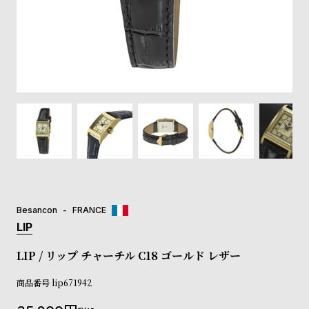
登
録
#Tags
リ
ッ
プ
バ
ル
チ
ッ
ク
ア
Besancon
FRANCE
ッ
LIP
プ
ル
LIP / リップ チャーチル C18 ゴールド レザー
ウ
ォ
商品番号
lip671942
ッ
チ