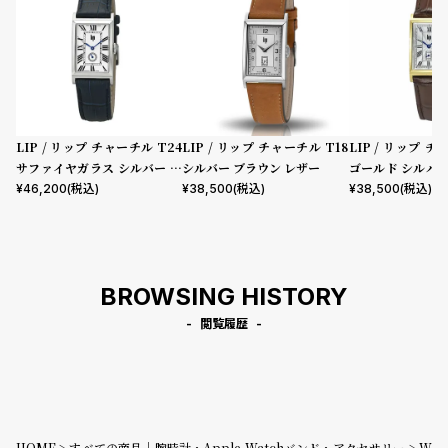
LIP / リップ チャーチル T24
LIP / リップ チャーチル T18
LIP / リップ チ
サファイヤガラス シルバー レ
シルバー ブラウン レザー
ゴールド シルバ
ザー
ザー クロコダイル
¥
46,200
(税込)
¥
38,500
(税込)
¥
38,500
(税込)
BROWSING HISTORY
閲覧履歴
HOME
すべての商品｜腕時計・Apple Watchバンド・アクセサリー
W