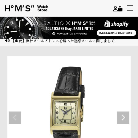
よ
う
こ
【重要】弊社メールアドレスを騙った迷惑メールに関しまして
そ
ゲ
ス
ト
様
ロ
グ
イ
ン
会
員