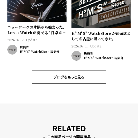
ニューヨークの片隅から始まった、
Lorca Watchが奏でる"日常のロ
Hº M' S" WatchStore が路面店と
マン"｜Brand Picks #08
して名古屋に帰ってきた。
2026.07.17
Update.
2026.07.01
Update.
投稿者
HºM'S" WatchStore 編集部
投稿者
HºM'S" WatchStore 編集部
ブログをもっと見る
RELATED
この商品ページの関連商品