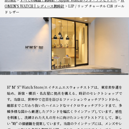
OMEN'S WATCH | レディース腕時計
LIP / リップ チャーチル C18 ゴール
ド レザー
Hº M' S" Watch Store/エイチエムエスウォッチストアは、東京表参道を
始め、新宿・横浜・名古屋に拠点を構える、時計のセレクトショップで
す。当店は、世界中で注目を浴びるファッションウォッチブランドから、
細部までこだわり抜いたハイエンドなマイクロウォッチブランドまで、多
種多様な国から厳選したブランドを幅広くラインアップしています。感性
を刺激し、洗練された大人の方々に向けたコンセプトストアとして、新し
い "時" の価値観を提案しています。当店のラインナップには、メンズやレ