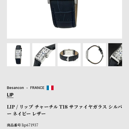
登
録
#Tags
リ
ッ
プ
バ
ル
チ
ッ
ク
ア
Besancon
FRANCE
ッ
LIP
プ
ル
LIP / リップ チャーチル T18 サファイヤガラス シルバ
ウ
ー ネイビー レザー
ォ
ッ
商品番号
lip671937
チ