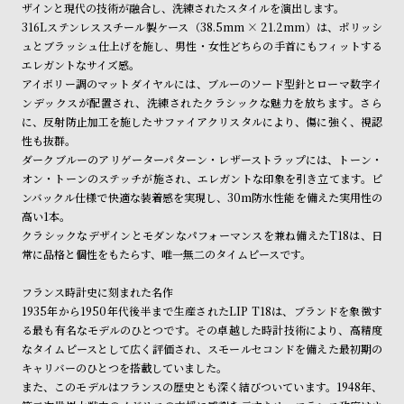
ザインと現代の技術が融合し、洗練されたスタイルを演出します。
ン
ン
316Lステンレススチール製ケース（38.5mm × 21.2mm）は、ポリッシ
キ
ズ
ュとブラッシュ仕上げを施し、男性・女性どちらの手首にもフィットする
ン
腕
エレガントなサイズ感。
アイボリー調のマットダイヤルには、ブルーのソード型針とローマ数字イ
グ
時
ンデックスが配置され、洗練されたクラシックな魅力を放ちます。さら
計
に、反射防止加工を施したサファイアクリスタルにより、傷に強く、視認
レ
キ
性も抜群。
ダークブルーのアリゲーターパターン・レザーストラップには、トーン・
デ
ッ
オン・トーンのステッチが施され、エレガントな印象を引き立てます。ピ
ィ
ズ
ンバックル仕様で快適な装着感を実現し、30m防水性能を備えた実用性の
ー
腕
高い1本。
クラシックなデザインとモダンなパフォーマンスを兼ね備えたT18は、日
ス
時
常に品格と個性をもたらす、唯一無二のタイムピースです。
腕
計
時
フランス時計史に刻まれた名作
1935年から1950年代後半まで生産されたLIP T18は、ブランドを象徴す
計
る最も有名なモデルのひとつです。その卓越した時計技術により、高精度
替
ア
なタイムピースとして広く評価され、スモールセコンドを備えた最初期の
え
ッ
キャリバーのひとつを搭載していました。
また、このモデルはフランスの歴史とも深く結びついています。1948年、
ベ
プ