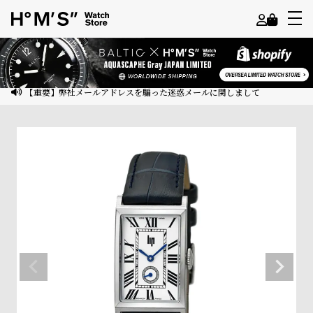
よ
う
こ
【重要】弊社メールアドレスを騙った迷惑メールに関しまして
そ
ゲ
ス
ト
様
ロ
グ
イ
ン
会
員