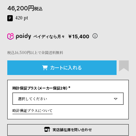
コ
46,200
税込
ー
ニ
420
pt
ッ
シ
ュ
￥15,400
ペイディなら月々
ヴ
ィ
ヴ
税込16,500円以上で全国送料無料
ィ
ア
カートに入れる
ン
ウ
エ
時計保証プラス（メーカー保証2年）
ス
(
ト
必
須
ウ
)
ッ
時計保証プラスについて
ド
ク
ロ
実店舗在庫を問い合わせ
ノ