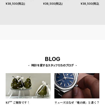
プ
ビ
¥
38,500
(税込)
¥
38,500
(税込)
¥
38,500
(税込)
ラ
ス
ス
よ
お
く
問
あ
い
る
合
質
わ
問
せ
BLOG
時計を愛するスタッフたちのブログ
83º'" ご報告です！
リューズはなぜ「竜の頭」と書く？