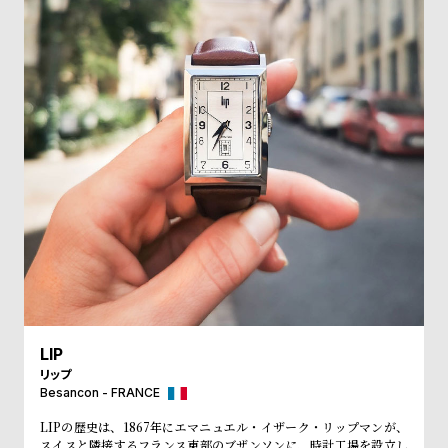
w
o
s
u
t
B
S
l
h
o
o
g
p
l
i
s
t
#
P
LIP
e
リップ
Besancon - FRANCE
o
p
LIPの歴史は、1867年にエマニュエル・イザーク・リップマンが、
スイスと隣接するフランス東部のブザンソンに、時計工場を設立し