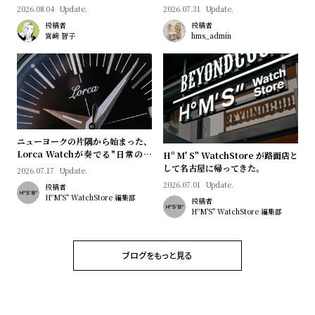
2026.08.04
Update.
2026.07.31
Update.
投稿者
投稿者
宮﨑 智子
hms_admin
ニューヨークの片隅から始まった、
Lorca Watchが奏でる"日常のロ
Hº M' S" WatchStore が路面店と
マン"｜Brand Picks #08
して名古屋に帰ってきた。
2026.07.17
Update.
2026.07.01
Update.
投稿者
HºM'S" WatchStore 編集部
投稿者
HºM'S" WatchStore 編集部
ブログをもっと見る