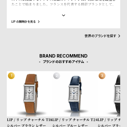
l
たことで始まりました。フランスを代表する時計ブランドとして、
「大統領の時計」とも呼ばれ、自国のシャルル・ド・ゴール元大統
e
領、マクロン大統領に愛用され、英国のチャーチル元首相、米国の
アイゼンハウワー元大統領、クリントン元大統領にも贈呈されるな
LIP の腕時計を見る
シ
返
ど、現在に至るまで多くの著名人にも愛されています。
ョ
品
世界のブランドを探す
ッ
に
ピ
つ
BRAND RECOMMEND
ン
い
ブランドのおすすめアイテム
グ
て
ガ
イ
ド
時
刻
計
印
保
サ
証
ー
LIP / リップ チャーチル T18
LIP / リップ チャーチル T24
LIP / リップ チャ
シルバー ブラウン レザー
シルバー ブルー レザー
シルバー ブラック