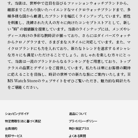
す。当店は、世界中で注目を浴びるファッションウォッチブランドから、
細部までこだわり抜いたハイエンドなマイクロウォッチブランドまで、多
種多様な国から厳選したブランドを幅広くラインアップしています。感性
を刺激し、洗練された大人の方々に向けたコンセプトストアとして、新し
い "時" の価値観を提案しています。当店のラインナップには、メンズやレ
ディース向けの多彩な腕時計が揃っており、さらにはダイバーズウォッチ
からクロノグラフまで、さまざまなスタイルに対応しています。また、マ
イクロブランドにも力を入れており、新たなトレンドを追求するオシャレ
な方々にも満足いただけることでしょう。おしゃれを楽しむ方々にとっ
て、当店は一流のブランドからなるランキングをご用意しており、トップ
クラスの品質とデザインをご提供しています。私たちは常にお客様の期待
に応えることを目指し、時計の世界での新たな旅にご案内いたします。H
MS Watch Storeのウェブサイトをぜひご覧いただき、魅力的な時計たち
をご堪能ください。
ショッピングガイド
返品について
特定商取引法に基づく表記
プライバシーポリシー
会員規約
時計保証プラス
刻印サービス
よくある質問