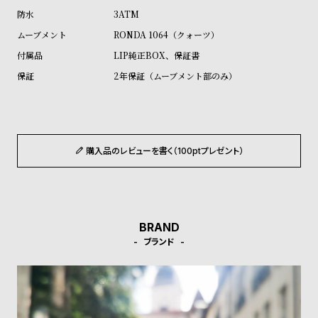
受
雑
3ATM
注
誌
RONDA 1064（クォーツ）
販
掲
LIP純正BOX、保証書
売
載
2年保証（ムーブメント部のみ）
モ
商
デ
品
ル
衣
セ
購入品のレビューを書く（100ptプレゼント）
装
ー
貸
ル
出
情
BRAND
ブランド
報
N
A
e
b