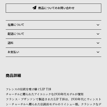
グ
ラ
商品についてのお問い合わせ
フ
全
世
在庫について
て
界
全国の系列店と在庫を共有しているため、在庫切れの場合がございま
配送について
の
の
す。
ご注文商品のお届け日数は在庫状況により異なり、
在庫切れの場合、キャンセルをさせて頂きます。
商
腕
送料
品
時
弊社物流センターからの発送
配送料：550円（全国一律）
お支払い
税込16,500円以上で全国送料無料
系列店舗から取り寄せ後に発送
計
クレジットカード、Amazon Pay、PayPay、コンビニ後払い、代金引
ブ
換、銀行振込
上記のいずれかでの発送となります。
ラ
※限定品・受注販売商品・予約商品はクレジットカード、銀行振込のみ
発送日の確定はご注文確認後となります。場合によってはお届け日時の
ご利用頂けます。
ご希望に沿えない場合もございますので予めご了承くださいませ。
ン
ド
ショッピングガイド
詳しくは下記のページをご覧くださいませ。
フレンスの伝統を受け継ぐLIP T18
一
※ご予約商品・受注商品は、記載のお届け予定での発送となります。
チャーチルに贈られたアイコニックな1930年代モデルが復刻
覧
フランス・ブザンソンで製造されたLIP T18は、1930年代にウィンスト
商品の発送に関しまして
ラ
メ
ン・チャーチルへ贈られた伝説的モデルのリイシュー版。クラシックなデ