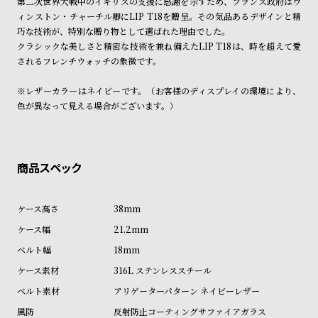
第二次世界大戦中のイギリスの支援に感謝を示すため、フランス政府はウ
ル
ル
ィンストン・チャーチル卿にLIP T18を贈呈。その気品あるデザインと精
ト
ウ
巧な技術が、特別な贈り物として選ばれた理由でした。
クラシックな美しさと精密な技術を兼ね備えたLIP T18は、時を超えて愛
ォ
されるフレンチウォッチの象徴です。
ッ
チ
※レザーカラーはネイビーです。（お客様のディスプレイの環境により、
色が異なって見える場合がございます。）
バ
ン
ド
そ
限
の
定
他
/
38mm
の
別
21.2mm
商
注
18mm
品
モ
316L ステンレススチール
デ
アリゲーターパターン ネイビーレザー
ル
反射防止コーティングサファイアガラス