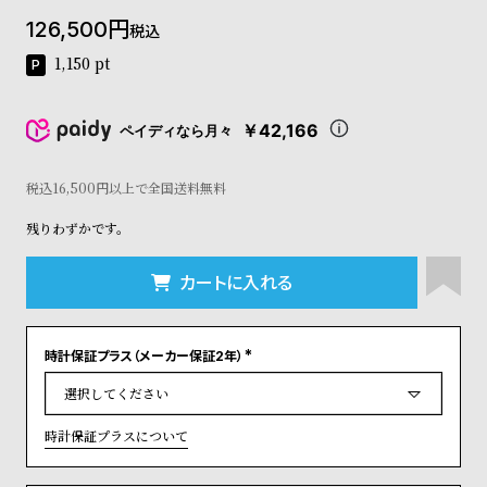
コ
126,500
税込
ー
ニ
1,150
pt
ッ
シ
ュ
￥42,166
ペイディなら月々
ヴ
ィ
ヴ
税込16,500円以上で全国送料無料
ィ
残りわずかです。
ア
ン
ウ
カートに入れる
エ
ス
ト
時計保証プラス（メーカー保証2年）
ウ
(
ッ
必
須
ド
)
ク
時計保証プラスについて
ロ
ノ