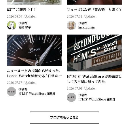
プ
ビ
ラ
ス
83º'" ご報告です！
リューズはなぜ「竜の頭」と書く？
ス
2026.08.04
Update.
2026.07.31
Update.
投稿者
投稿者
よ
お
宮﨑 智子
hms_admin
く
問
あ
い
る
合
質
わ
問
せ
ニューヨークの片隅から始まった、
Lorca Watchが奏でる"日常のロ
Hº M' S" WatchStore が路面店と
マン"｜Brand Picks #08
して名古屋に帰ってきた。
2026.07.17
Update.
2026.07.01
Update.
投稿者
HºM'S" WatchStore 編集部
投稿者
HºM'S" WatchStore 編集部
ブログをもっと見る