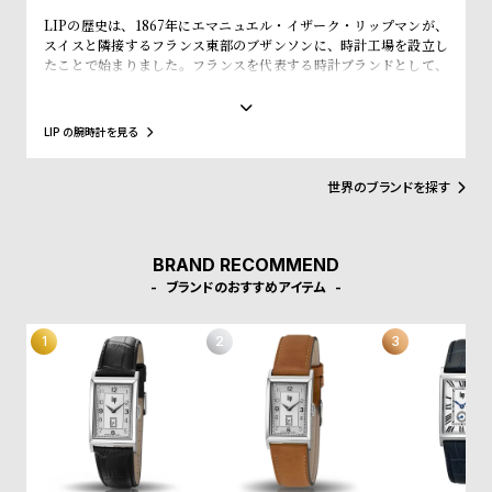
w
o
LIPの歴史は、1867年にエマニュエル・イザーク・リップマンが、
s
u
スイスと隣接するフランス東部のブザンソンに、時計工場を設立し
たことで始まりました。フランスを代表する時計ブランドとして、
t
「大統領の時計」とも呼ばれ、自国のシャルル・ド・ゴール元大統
B
S
領、マクロン大統領に愛用され、英国のチャーチル元首相、米国の
アイゼンハウワー元大統領、クリントン元大統領にも贈呈されるな
l
h
LIP の腕時計を見る
ど、現在に至るまで多くの著名人にも愛されています。
o
o
世界のブランドを探す
g
p
l
i
BRAND RECOMMEND
s
ブランドのおすすめアイテム
t
#
P
e
o
p