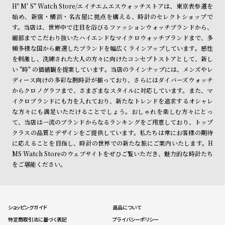
Hº M' S" Watch Store/エイチエムエスウォッチストアは、東京表参道を
始め、新宿・横浜・名古屋に拠点を構える、時計のセレクトショップで
す。当店は、世界中で注目を浴びるファッションウォッチブランドから、
細部までこだわり抜いたハイエンドなマイクロウォッチブランドまで、多
種多様な国から厳選したブランドを幅広くラインアップしています。感性
を刺激し、洗練された大人の方々に向けたコンセプトストアとして、新し
い "時" の価値観を提案しています。当店のラインナップには、メンズやレ
ディース向けの多彩な腕時計が揃っており、さらにはダイバーズウォッチ
からクロノグラフまで、さまざまなスタイルに対応しています。また、マ
イクロブランドにも力を入れており、新たなトレンドを追求するオシャレ
な方々にも満足いただけることでしょう。おしゃれを楽しむ方々にとっ
て、当店は一流のブランドからなるランキングをご用意しており、トップ
クラスの品質とデザインをご提供しています。私たちは常にお客様の期待
に応えることを目指し、時計の世界での新たな旅にご案内いたします。H
MS Watch Storeのウェブサイトをぜひご覧いただき、魅力的な時計たち
をご堪能ください。
ショッピングガイド
返品について
特定商取引法に基づく表記
プライバシーポリシー