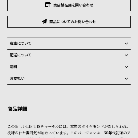
グ
実店舗在庫を問い合わせ
ラ
フ
商品についてのお問い合わせ
全
世
て
界
在庫について
の
の
全国の系列店と在庫を共有しているため、在庫切れの場合、誠に勝手な
商
腕
配送について
がらキャンセルをさせて頂きます。
品
時
ご注文商品のお届け日数は在庫状況により異なり、
送料
計
弊社物流センターからの発送
配送料：550円（全国一律）
お支払い
ブ
税込16,500円以上で全国送料無料
系列店舗から取り寄せ後に発送
クレジットカード、Amazon Pay、PayPay、コンビニ後払い、代金引
ラ
換、銀行振込
上記のいずれかでの発送となります。
ン
※限定品・受注販売商品・予約商品はクレジットカード、銀行振込のみ
発送日の確定はご注文確認後となります。場合によってはお届け日時の
ド
ご利用頂けます。
ご希望に沿えない場合もございますので予めご了承くださいませ。
一
ショッピングガイド
詳しくは下記のページをご覧くださいませ。
覧
この新しいLIP T18チャーチルには、本物のダイヤモンドがあしらわれ、
※ご予約商品・受注商品は、記載のお届け予定での発送となります。
ラ
メ
洗練された雰囲気が加わっています。このバージョンは、30年代初頭のア