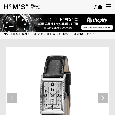
よ
う
こ
【重要】弊社メールアドレスを騙った迷惑メールに関しまして
そ
ゲ
ス
ト
様
ロ
グ
イ
ン
会
員