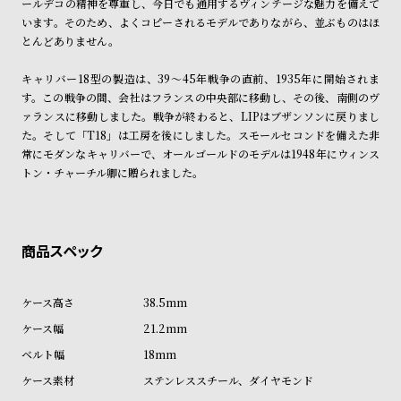
ールデコの精神を尊重し、今日でも通用するヴィンテージな魅力を備えて
商品の発送に関しまして
ン
ン
います。そのため、よくコピーされるモデルでありながら、並ぶものはほ
キ
ズ
とんどありません。
ン
腕
キャリバー18型の製造は、39～45年戦争の直前、1935年に開始されま
グ
時
す。この戦争の間、会社はフランスの中央部に移動し、その後、南側のヴ
計
ァランスに移動しました。戦争が終わると、LIPはブザンソンに戻りまし
レ
キ
た。そして「T18」は工房を後にしました。スモールセコンドを備えた非
常にモダンなキャリバーで、オールゴールドのモデルは1948年にウィンス
デ
ッ
トン・チャーチル卿に贈られました。
ィ
ズ
ー
腕
ス
時
腕
計
時
38.5mm
計
21.2mm
替
ア
18mm
え
ッ
ステンレススチール、ダイヤモンド
ベ
プ