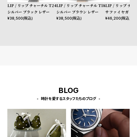
l
LIP / リップ チャーチル T24
LIP / リップ チャーチル T18
LIP / リップ チャ
e
シルバー ブラック レザー
シルバー ブラウン レザー
サファイヤガラス
ネイビー レザー
¥
38,500
(税込)
¥
38,500
(税込)
¥
46,200
(税込)
シ
返
ョ
品
ッ
に
ピ
つ
ン
い
グ
て
ガ
イ
BLOG
ド
時計を愛するスタッフたちのブログ
時
刻
計
印
保
サ
証
ー