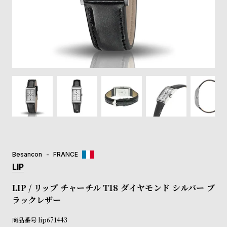
登
録
#Tags
リ
ッ
プ
バ
ル
チ
ッ
ク
ア
Besancon
FRANCE
ッ
LIP
プ
ル
LIP / リップ チャーチル T18 ダイヤモンド シルバー ブ
ウ
ラックレザー
ォ
ッ
商品番号
lip671443
チ