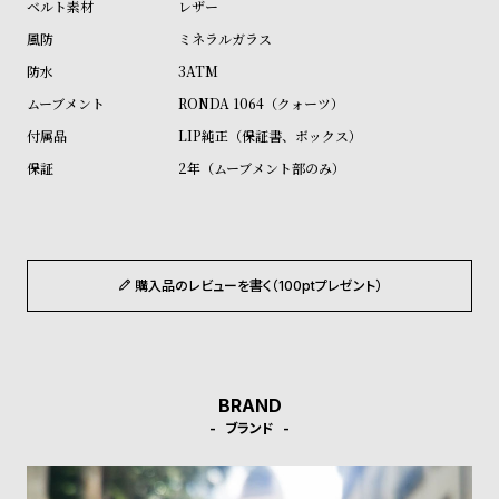
レザー
ル
ル
ミネラルガラス
ト
ウ
3ATM
ォ
RONDA 1064（クォーツ）
ッ
チ
LIP純正（保証書、ボックス）
バ
2年（ムーブメント部のみ）
ン
ド
そ
限
購入品のレビューを書く（100ptプレゼント）
の
定
他
/
の
別
商
注
BRAND
品
モ
ブランド
デ
ル