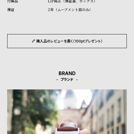
LIP純正（保証書、ボックス）
ル
ル
2年（ムーブメント部のみ）
ト
ウ
ォ
ッ
チ
購入品のレビューを書く（100ptプレゼント）
バ
ン
ド
そ
限
BRAND
の
定
ブランド
他
/
の
別
商
注
品
モ
デ
ル