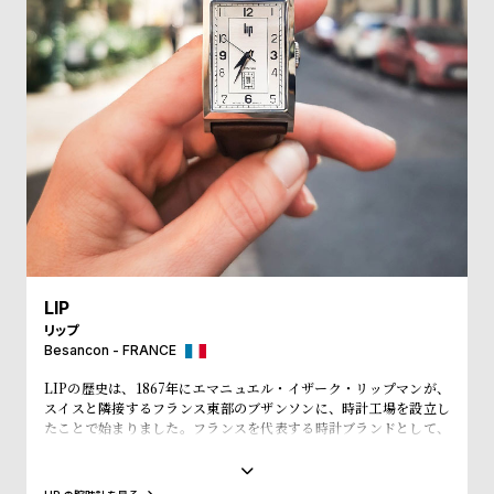
受
雑
注
誌
販
掲
売
載
モ
商
デ
品
ル
衣
セ
装
ー
貸
ル
LIP
出
リップ
情
Besancon - FRANCE
報
LIPの歴史は、1867年にエマニュエル・イザーク・リップマンが、
スイスと隣接するフランス東部のブザンソンに、時計工場を設立し
たことで始まりました。フランスを代表する時計ブランドとして、
N
A
「大統領の時計」とも呼ばれ、自国のシャルル・ド・ゴール元大統
領、マクロン大統領に愛用され、英国のチャーチル元首相、米国の
e
b
アイゼンハウワー元大統領、クリントン元大統領にも贈呈されるな