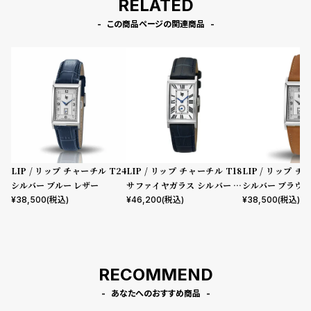
RELATED
この商品ページの関連商品
LIP / リップ チャーチル T24
LIP / リップ チャーチル T18
LIP / リップ チ
シルバー ブルー レザー
サファイヤガラス シルバー ネ
シルバー ブラウン
イビー レザー
¥
38,500
(税込)
¥
46,200
(税込)
¥
38,500
(税込)
RECOMMEND
あなたへのおすすめ商品