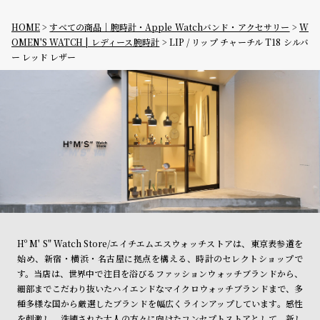
HOME
すべての商品｜腕時計・Apple Watchバンド・アクセサリー
W
OMEN'S WATCH | レディース腕時計
LIP / リップ チャーチル T18 シルバ
ー レッド レザー
Hº M' S" Watch Store/エイチエムエスウォッチストアは、東京表参道を
始め、新宿・横浜・名古屋に拠点を構える、時計のセレクトショップで
す。当店は、世界中で注目を浴びるファッションウォッチブランドから、
細部までこだわり抜いたハイエンドなマイクロウォッチブランドまで、多
種多様な国から厳選したブランドを幅広くラインアップしています。感性
を刺激し、洗練された大人の方々に向けたコンセプトストアとして、新し