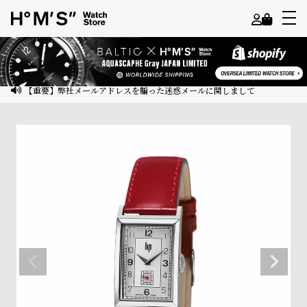
よ
う
こ
【重要】弊社メールアドレスを騙った迷惑メールに関しまして
そ
ゲ
ス
ト
様
ロ
グ
イ
ン
会
員