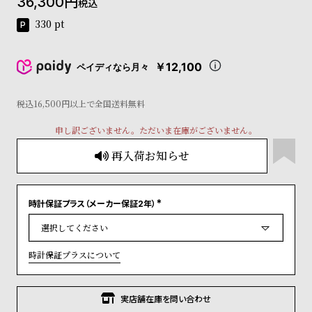
36,300
税込
コ
ー
330
pt
ニ
ッ
シ
￥12,100
ペイディなら月々
ュ
ヴ
税込16,500円以上で全国送料無料
ィ
ヴ
申し訳ございません。ただいま在庫がございません。
ィ
ア
再入荷お知らせ
ン
ウ
エ
ス
時計保証プラス（メーカー保証2年）
(
ト
必
須
ウ
)
ッ
時計保証プラスについて
ド
ク
ロ
実店舗在庫を問い合わせ
ノ