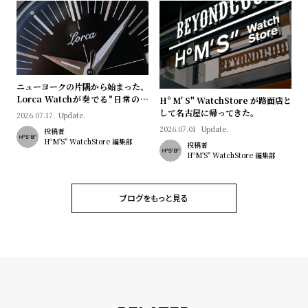
プ
ビ
ラ
ス
ス
よ
お
く
問
ニューヨークの片隅から始まった、
あ
い
Lorca Watchが奏でる"日常のロ
Hº M' S" WatchStore が路面店と
マン"｜Brand Picks #08
して名古屋に帰ってきた。
2026.07.17
Update.
る
合
2026.07.01
Update.
投稿者
質
わ
HºM'S" WatchStore 編集部
投稿者
問
せ
HºM'S" WatchStore 編集部
ブログをもっと見る