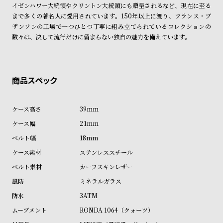
ン
ン
イゼンハワー大統領やクリントン大統領にも贈呈されるなど、現在に至る
まで多くの著名人に愛用されています。150年以上に渡り、フランス・ブ
キ
ズ
ザンソンの工場で一つひとつ丁寧に組み立てられているコレクションの
ン
腕
数々は、決して流行だけに留まらない独自の魅力を備えています。
グ
時
計
レ
キ
デ
ッ
ィ
ズ
39mm
ー
腕
21mm
ス
時
18mm
腕
計
ステンレススチール
時
カーフスキンレザー
計
ミネラルガラス
替
ア
3ATM
え
ッ
RONDA 1064（クォーツ）
ベ
プ