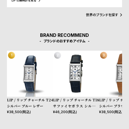
LIP の腕時計を見る
w
o
ど、現在に至るまで多くの著名人にも愛されています。
s
u
世界のブランドを探す
t
B
S
l
h
BRAND RECOMMEND
ブランドのおすすめアイテム
o
o
g
p
l
i
s
t
#
P
LIP / リップ チャーチル T24
LIP / リップ チャーチル T18
LIP / リップ チャ
シルバー ブルー レザー
サファイヤガラス シルバー
シルバー ブラウン
e
ネイビー レザー
¥
38,500
(税込)
¥
46,200
(税込)
¥
38,500
(税込)
o
p