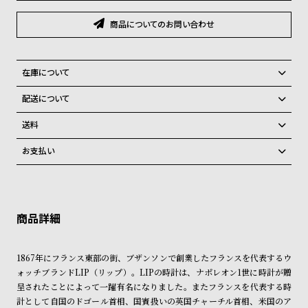
グ
ラ
商品についてのお問い合わせ
フ
全
世
在庫について
て
界
全国の系列店と在庫を共有しているため、在庫切れの場合、誠に勝手な
配送について
の
の
がらキャンセルをさせて頂きます。
ご注文商品のお届け日数は在庫状況により異なり、
商
腕
送料
品
時
弊社物流センターからの発送
配送料：550円（全国一律）
お支払い
税込16,500円以上で全国送料無料
計
系列店舗から取り寄せ後に発送
クレジットカード、Amazon Pay、PayPay、コンビニ後払い、代金引
ブ
換、銀行振込
上記のいずれかでの発送となります。
ラ
※限定品・受注販売商品・予約商品はクレジットカード、銀行振込のみ
発送日の確定はご注文確認後となります。場合によってはお届け日時の
ご利用頂けます。
ご希望に沿えない場合もございますので予めご了承くださいませ。
ン
ド
ショッピングガイド
詳しくは下記のページをご覧くださいませ。
一
1867年にフランス東部の街、ブザンソンで創業したフランスを代表するウ
※ご予約商品・受注商品は、記載のお届け予定での発送となります。
ォッチブランドLIP（リップ）。LIPの時計は、ナポレオン1世に時計が贈
覧
呈されたことによって一躍有名になりました。またフランスを代表する時
商品の発送に関しまして
ラ
メ
計として自国のドゴール首相、国賓扱いの英国チャーチル首相、米国のア