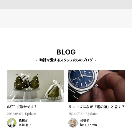
l
e
シ
返
ョ
品
ッ
に
ピ
つ
BLOG
ン
い
時計を愛するスタッフたちのブログ
グ
て
ガ
イ
ド
時
刻
83º'" ご報告です！
リューズはなぜ「竜の頭」と書く？
計
印
2026.08.04
Update.
2026.07.31
Update.
保
サ
投稿者
投稿者
証
ー
宮﨑 智子
hms_admin