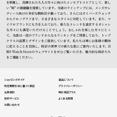
を刺激し、洗練された大人の方々に向けたコンセプトストアとして、新し
い "時" の価値観を提案しています。当店のラインナップには、メンズやレ
ディース向けの多彩な腕時計が揃っており、さらにはダイバーズウォッチ
からクロノグラフまで、さまざまなスタイルに対応しています。また、マ
イクロブランドにも力を入れており、新たなトレンドを追求するオシャレ
な方々にも満足いただけることでしょう。おしゃれを楽しむ方々にとっ
て、当店は一流のブランドからなるランキングをご用意しており、トップ
クラスの品質とデザインをご提供しています。私たちは常にお客様の期待
に応えることを目指し、時計の世界での新たな旅にご案内いたします。H
MS Watch Storeのウェブサイトをぜひご覧いただき、魅力的な時計たち
をご堪能ください。
ショッピングガイド
返品について
特定商取引法に基づく表記
プライバシーポリシー
会員規約
時計保証プラス
刻印サービス
よくある質問
お問い合わせ