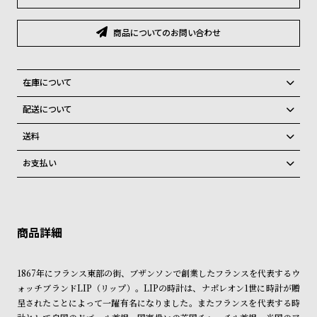
グ
ラ
フ
商品についてのお問い合わせ
全
世
在庫について
て
界
全国の系列店と在庫を共有しているため、在庫切れの場合、誠に勝手な
の
の
配送について
がらキャンセルをさせて頂きます。
商
腕
ご注文商品のお届け日数は在庫状況により異なり、
送料
品
時
弊社物流センターからの発送
配送料：550円（全国一律）
お支払い
計
税込16,500円以上で全国送料無料
系列店舗から取り寄せ後に発送
クレジットカード、Amazon Pay、PayPay、コンビニ後払い、代金引
ブ
換、銀行振込
上記のいずれかでの発送となります。
ラ
※限定品・受注販売商品・予約商品はクレジットカード、銀行振込のみ
発送日の確定はご注文確認後となります。場合によってはお届け日時の
ン
ご利用頂けます。
ご希望に沿えない場合もございますので予めご了承くださいませ。
ド
ショッピングガイド
詳しくは下記のページをご覧くださいませ。
一
1867年にフランス東部の街、ブザンソンで創業したフランスを代表するウ
※ご予約商品・受注商品は、記載のお届け予定での発送となります。
覧
ォッチブランドLIP（リップ）。LIPの時計は、ナポレオン1世に時計が贈
呈されたことによって一躍有名になりました。またフランスを代表する時
商品の発送に関しまして
ラ
メ