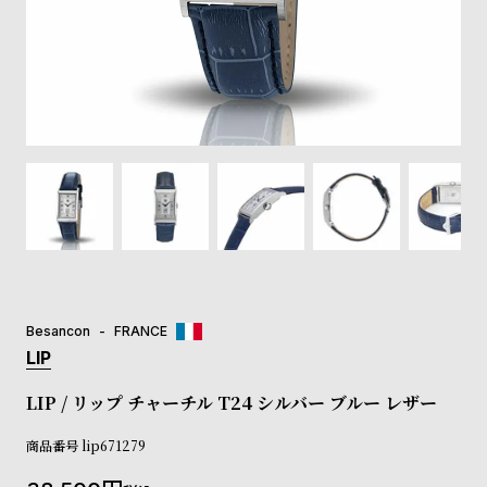
登
録
#Tags
リ
ッ
プ
バ
ル
チ
ッ
ク
ア
Besancon
FRANCE
ッ
LIP
プ
ル
LIP / リップ チャーチル T24 シルバー ブルー レザー
ウ
ォ
商品番号
lip671279
ッ
チ