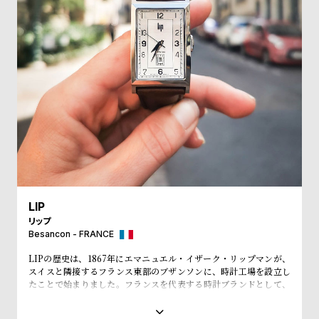
受
雑
注
誌
販
掲
売
載
モ
商
デ
品
ル
衣
セ
装
ー
貸
ル
LIP
出
リップ
情
Besancon - FRANCE
報
LIPの歴史は、1867年にエマニュエル・イザーク・リップマンが、
スイスと隣接するフランス東部のブザンソンに、時計工場を設立し
N
A
たことで始まりました。フランスを代表する時計ブランドとして、
「大統領の時計」とも呼ばれ、自国のシャルル・ド・ゴール元大統
e
b
領、マクロン大統領に愛用され、英国のチャーチル元首相、米国の