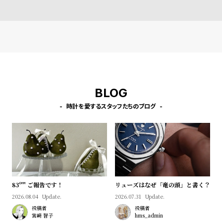
l
e
シ
返
ョ
品
ッ
に
ピ
つ
BLOG
ン
い
時計を愛するスタッフたちのブログ
グ
て
ガ
イ
ド
時
刻
計
印
83º'" ご報告です！
リューズはなぜ「竜の頭」と書く？
保
サ
2026.08.04
Update.
2026.07.31
Update.
投稿者
投稿者
証
ー
宮﨑 智子
hms_admin