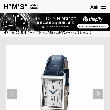
よ
う
こ
【重要】弊社メールアドレスを騙った迷惑メールに関しまして
そ
ゲ
ス
ト
様
ロ
グ
イ
ン
会
員