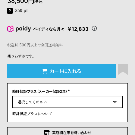
38,500
税込
コ
ー
350
pt
ニ
ッ
シ
￥12,833
ペイディなら月々
ュ
ヴ
税込16,500円以上で全国送料無料
ィ
ヴ
残りわずかです。
ィ
ア
ン
カートに入れる
ウ
エ
ス
時計保証プラス（メーカー保証2年）
ト
(
必
ウ
須
ッ
)
ド
時計保証プラスについて
ク
ロ
ノ
実店舗在庫を問い合わせ