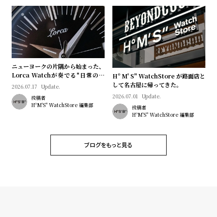
プ
ビ
ラ
ス
ス
よ
お
く
問
ニューヨークの片隅から始まった、
あ
い
Lorca Watchが奏でる"日常のロ
Hº M' S" WatchStore が路面店と
る
合
マン"｜Brand Picks #08
して名古屋に帰ってきた。
2026.07.17
Update.
質
わ
2026.07.01
Update.
投稿者
HºM'S" WatchStore 編集部
投稿者
問
せ
HºM'S" WatchStore 編集部
ブログをもっと見る