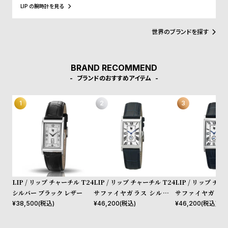
アイゼンハウワー元大統領、クリントン元大統領にも贈呈されるな
w
o
LIP の腕時計を見る
ど、現在に至るまで多くの著名人にも愛されています。
s
u
t
世界のブランドを探す
B
S
l
h
BRAND RECOMMEND
o
o
ブランドのおすすめアイテム
g
p
l
i
s
t
#
P
LIP / リップ チャーチル T24
LIP / リップ チャーチル T24
LIP / リップ チャ
e
シルバー ブラック レザー
サファイヤガラス シルバー
サファイヤガラス
o
レザー
ネイビー レザー
¥
38,500
(税込)
¥
46,200
(税込)
¥
46,200
(税込)
p