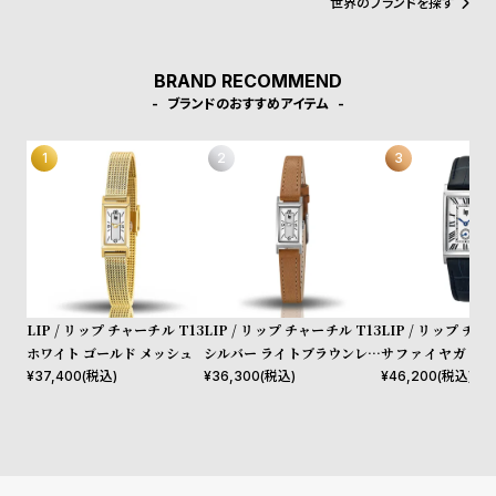
世界のブランドを探す
w
o
s
u
t
BRAND RECOMMEND
B
S
ブランドのおすすめアイテム
l
h
o
o
g
p
l
i
s
t
LIP / リップ チャーチル T13
LIP / リップ チャーチル T13
LIP / リップ チャ
#
ホワイト ゴールド メッシュ
シルバー ライトブラウンレザ
サファイヤガラス
ー
ネイビー レザー
¥
37,400
(税込)
¥
36,300
(税込)
¥
46,200
(税込)
P
e
o
p