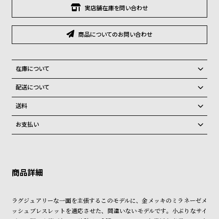
グ
実店舗在庫を問い合わせ
ラ
フ
商品についてのお問い合わせ
全
世
て
界
在庫について
の
の
全国の系列店と在庫を共有しているため、在庫切れの場合、誠に勝手な
商
腕
配送について
がらキャンセルをさせて頂きます。
品
時
ご注文商品のお届け日数は在庫状況により異なり、
送料
計
弊社物流センターからの発送
配送料：550円（全国一律）
お支払い
ブ
税込16,500円以上で全国送料無料
系列店舗から取り寄せ後に発送
クレジットカード、Amazon Pay、PayPay、コンビニ後払い、代金引
ラ
換、銀行振込
上記のいずれかでの発送となります。
ン
※限定品・受注販売商品・予約商品はクレジットカード、銀行振込のみ
発送日の確定はご注文確認後となります。場合によってはお届け日時の
ド
ご利用頂けます。
ご希望に沿えない場合もございますので予めご了承くださいませ。
一
ショッピングガイド
詳しくは下記のページをご覧くださいませ。
覧
ラグジュアリーな一面を主張するこのモデルに、金メッキのミラネーゼメ
※ご予約商品・受注商品は、記載のお届け予定での発送となります。
ラ
メ
ッシュブレスレットを適応させた、間違いないモデルです。小ぶりなサイ