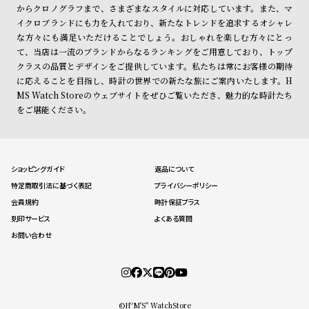
からクロノグラフまで、さまざまなスタイルに対応しています。また、マ
イクロブランドにも力を入れており、新たなトレンドを追求するオシャレ
な方々にも満足いただけることでしょう。おしゃれを楽しむ方々にとっ
て、当店は一流のブランドからなるランキングをご用意しており、トップ
クラスの品質とデザインをご提供しています。私たちは常にお客様の期待
に応えることを目指し、時計の世界での新たな旅にご案内いたします。H
MS Watch Storeのウェブサイトをぜひご覧いただき、魅力的な時計たち
をご堪能ください。
ショッピングガイド
返品について
特定商取引法に基づく表記
プライバシーポリシー
会員規約
時計保証プラス
刻印サービス
よくある質問
お問い合わせ
©HºM'S" WatchStore