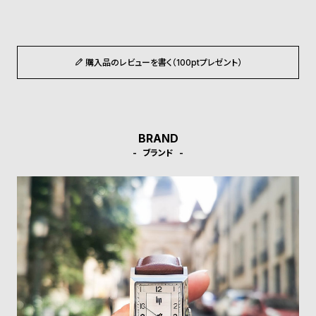
ル
ル
ト
ウ
ォ
購入品のレビューを書く（100ptプレゼント）
ッ
チ
バ
ン
BRAND
ド
ブランド
そ
限
の
定
他
/
の
別
商
注
品
モ
デ
ル