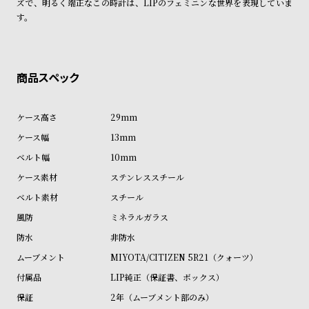
ズで、明るく端正なこの時計は、LIPのフェミニンな世界を表現していま
商品の発送に関しまして
ン
ン
す。
キ
ズ
ン
腕
グ
時
計
レ
キ
29mm
デ
ッ
13mm
ィ
ズ
10mm
ー
腕
ステンレススチール
ス
時
スチール
腕
計
ミネラルガラス
時
非防水
計
MIYOTA/CITIZEN 5R21（クォーツ）
替
ア
え
ッ
LIP純正（保証書、ボックス）
ベ
プ
2年（ムーブメント部のみ）