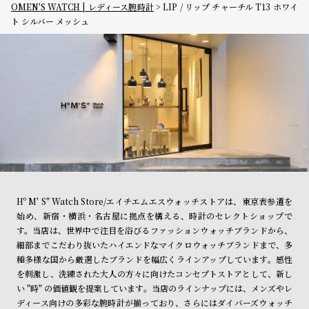
OMEN'S WATCH | レディース腕時計
LIP / リップ チャーチル T13 ホワイ
ト シルバー メッシュ
Hº M' S" Watch Store/エイチエムエスウォッチストアは、東京表参道を
始め、新宿・横浜・名古屋に拠点を構える、時計のセレクトショップで
す。当店は、世界中で注目を浴びるファッションウォッチブランドから、
細部までこだわり抜いたハイエンドなマイクロウォッチブランドまで、多
種多様な国から厳選したブランドを幅広くラインアップしています。感性
を刺激し、洗練された大人の方々に向けたコンセプトストアとして、新し
い "時" の価値観を提案しています。当店のラインナップには、メンズやレ
ディース向けの多彩な腕時計が揃っており、さらにはダイバーズウォッチ