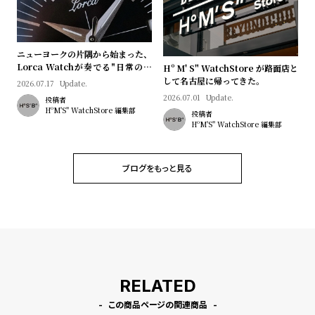
プ
ビ
ラ
ス
ス
ニューヨークの片隅から始まった、
よ
お
Lorca Watchが奏でる"日常のロ
Hº M' S" WatchStore が路面店と
マン"｜Brand Picks #08
く
問
して名古屋に帰ってきた。
2026.07.17
Update.
2026.07.01
Update.
あ
い
投稿者
HºM'S" WatchStore 編集部
投稿者
る
合
HºM'S" WatchStore 編集部
質
わ
問
せ
ブログをもっと見る
RELATED
この商品ページの関連商品