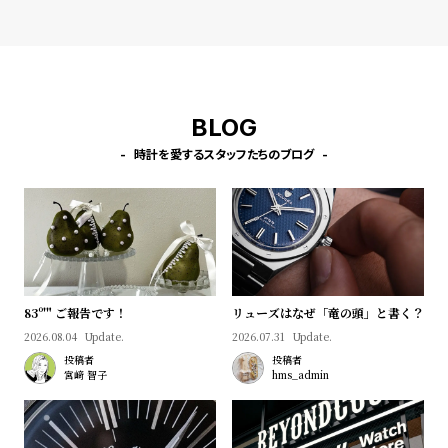
l
e
シ
返
ョ
品
BLOG
ッ
に
時計を愛するスタッフたちのブログ
ピ
つ
ン
い
グ
て
ガ
イ
ド
83º'" ご報告です！
リューズはなぜ「竜の頭」と書く？
時
刻
2026.08.04
Update.
2026.07.31
Update.
投稿者
投稿者
計
印
宮﨑 智子
hms_admin
保
サ
証
ー