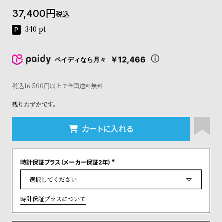
コ
37,400
税込
ー
ニ
340
pt
ッ
シ
ュ
￥12,466
ペイディなら月々
ヴ
ィ
ヴ
税込16,500円以上で全国送料無料
ィ
残りわずかです。
ア
ン
ウ
カートに入れる
エ
ス
ト
時計保証プラス（メーカー保証2年）
ウ
(
ッ
必
須
ド
)
ク
時計保証プラスについて
ロ
ノ