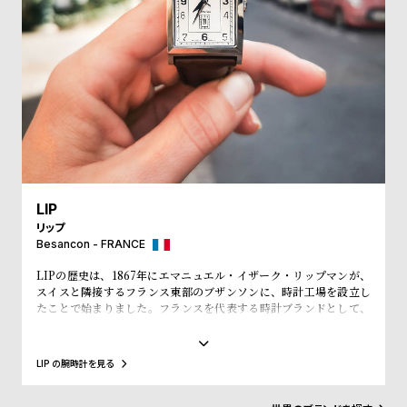
受
雑
注
誌
販
掲
売
載
モ
商
デ
品
ル
衣
セ
LIP
装
ー
リップ
貸
ル
Besancon - FRANCE
出
LIPの歴史は、1867年にエマニュエル・イザーク・リップマンが、
情
スイスと隣接するフランス東部のブザンソンに、時計工場を設立し
たことで始まりました。フランスを代表する時計ブランドとして、
報
「大統領の時計」とも呼ばれ、自国のシャルル・ド・ゴール元大統
領、マクロン大統領に愛用され、英国のチャーチル元首相、米国の
アイゼンハウワー元大統領、クリントン元大統領にも贈呈されるな
N
A
LIP の腕時計を見る
ど、現在に至るまで多くの著名人にも愛されています。
e
b