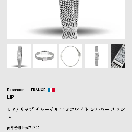
登
録
#Tags
リ
ッ
プ
バ
ル
チ
ッ
ク
ア
Besancon
FRANCE
ッ
LIP
プ
ル
LIP / リップ チャーチル T13 ホワイト シルバー メッシ
ウ
ュ
ォ
ッ
商品番号
lip671227
チ