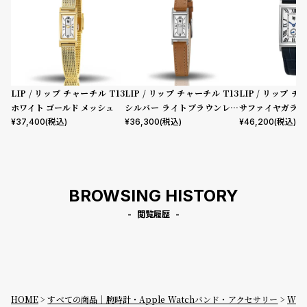
LIP / リップ チャーチル T13
LIP / リップ チャーチル T13
LIP / リップ チ
ホワイト ゴールド メッシュ
シルバー ライトブラウンレザ
サファイヤガラス
ー
イビー レザー
¥
37,400
(税込)
¥
36,300
(税込)
¥
46,200
(税込)
BROWSING HISTORY
閲覧履歴
HOME
すべての商品｜腕時計・Apple Watchバンド・アクセサリー
W