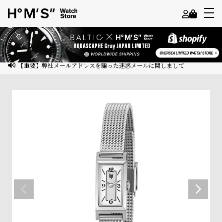
よ
う
こ
【重要】弊社メールアドレスを騙った迷惑メールに関しまして
そ
ゲ
ス
ト
様
ロ
グ
イ
ン
会
員