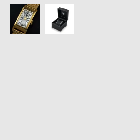
衣
セ
装
ー
貸
ル
出
情
報
N
A
e
b
w
o
s
u
t