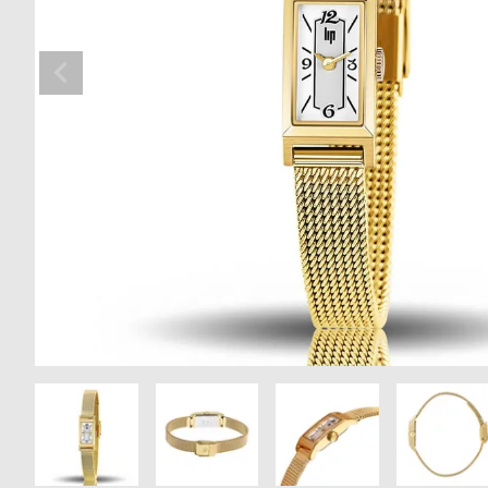
の
別
商
注
品
モ
デ
ル
受
雑
注
誌
販
掲
売
載
モ
商
デ
品
ル