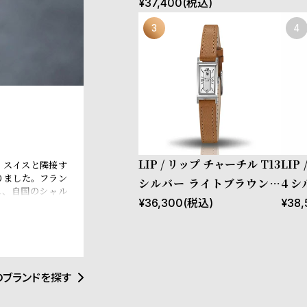
¥
37,400
(税込)
LIP / リップ チャーチル T13
LIP
、スイスと隣接す
りました。フラン
シルバー ライトブラウンレ
4 
れ、自国のシャル
ザー
¥
36,300
(税込)
¥
38,
ャーチル元首相、
されるなど、現在
のブランドを探す