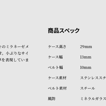
系列店舗から取り寄せ後に発
税込16,500円以上で全国送料無
クレジットカード、Amazon P
上記のいずれかでの発送となり
※限定品・受注販売商品・予約
発送日の確定はご注文確認後と
ショッピングガイド
場合もございますので予めご了
詳しくは下記のページをご覧く
キのミラネーゼメ
29mm
※ご予約商品・受注商品は、記
す。小ぶりなサイ
13mm
商品の発送に関しまして
界を表現していま
10mm
ステンレスス
スチール
ミネラルガラ