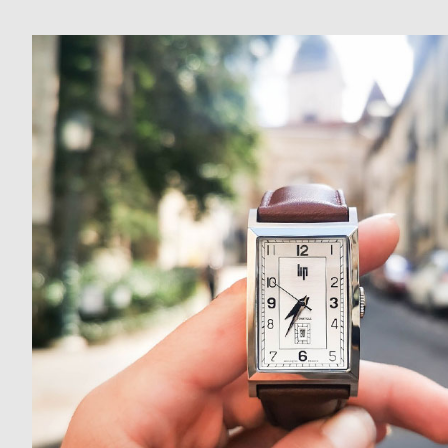
ド
時
刻
計
印
保
サ
証
ー
プ
ビ
ラ
ス
ス
よ
お
く
問
あ
い