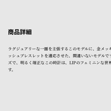
B
S
l
h
o
o
g
p
l
ラグジュアリーな一面を主張するこのモデルに、金メッ
i
ッシュブレスレットを適応させた、間違いないモデルで
ズで、明るく端正なこの時計は、LIPのフェミニンな世
s
す。
t
#
P
e