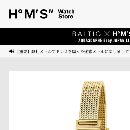
ベ
プ
ル
ル
ト
ウ
ォ
ッ
【重要】弊社メールアドレスを騙った迷惑メールに関しまして
チ
バ
ン
ド
そ
限
の
定
他
/