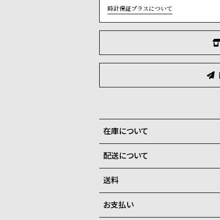
時計保証プラスについて
在庫について
配送について
全国の系列店と在庫を共有して
させて頂きます。
送料
ご注文商品のお届け日数は在庫
お支払い
弊社物流センターからの発送
配送料：550円（全国一律）