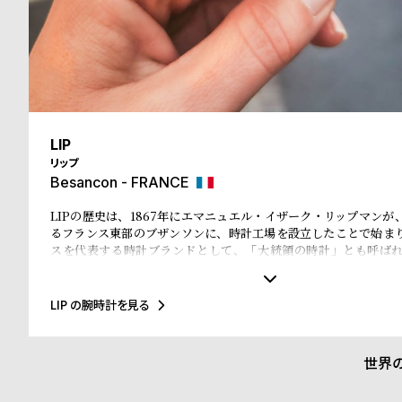
る
合
質
わ
問
せ
LIP
リップ
Besancon - FRANCE
LIPの歴史は、1867年にエマニュエル・イザーク・リップマンが
るフランス東部のブザンソンに、時計工場を設立したことで始ま
スを代表する時計ブランドとして、「大統領の時計」とも呼ば
ル・ド・ゴール元大統領、マクロン大統領に愛用され、英国のチ
米国のアイゼンハウワー元大統領、クリントン元大統領にも贈呈
に至るまで多くの著名人にも愛されています。
LIP の腕時計を見る
世界