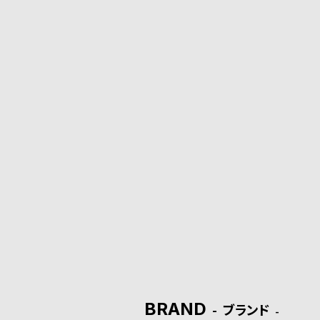
o
p
l
e
シ
返
ョ
品
ッ
に
ピ
つ
ン
い
グ
て
ガ
BRAND
ブランド
イ