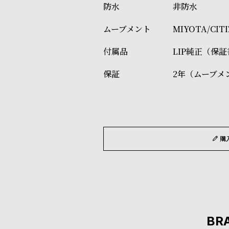
非防水
MIYOTA/CI
LIP純正（保
2年（ムーブメ
購
BR