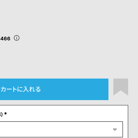
,466
カートに入れる
）
(
必
須
)