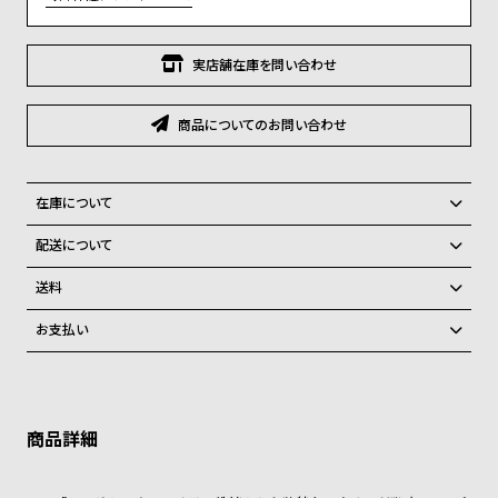
グ
ラ
フ
実店舗在庫を問い合わせ
全
世
商品についてのお問い合わせ
て
界
の
の
商
腕
在庫について
品
時
全国の系列店と在庫を共有しているため、在庫切れの場合がございま
配送について
計
す。
ご注文商品のお届け日数は在庫状況により異なり、
在庫切れの場合、キャンセルをさせて頂きます。
送料
ブ
弊社物流センターからの発送
配送料：550円（全国一律）
ラ
お支払い
税込16,500円以上で全国送料無料
系列店舗から取り寄せ後に発送
ン
クレジットカード、Amazon Pay、PayPay、コンビニ後払い、代金引
ド
換、銀行振込
上記のいずれかでの発送となります。
※限定品・受注販売商品・予約商品はクレジットカード、銀行振込のみ
発送日の確定はご注文確認後となります。場合によってはお届け日時の
一
ご利用頂けます。
ご希望に沿えない場合もございますので予めご了承くださいませ。
覧
ショッピングガイド
ラ
メ
詳しくは下記のページをご覧くださいませ。