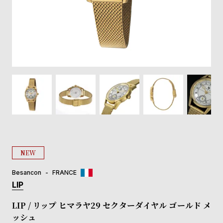
登
録
#Tags
リ
ッ
プ
バ
ル
チ
ッ
ク
ア
NEW
ッ
プ
Besancon
FRANCE
ル
LIP
ウ
ォ
LIP / リップ ヒマラヤ29 セクターダイヤル ゴールド メ
ッ
ッシュ
チ