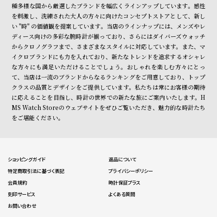
種多様な国から厳選したブランドを幅広くラインアップしています。感性
を刺激し、洗練された大人の方々に向けたコンセプトストアとして、新し
い "時" の価値観を提案しています。当店のラインナップには、メンズやレ
ディース向けの多彩な腕時計が揃っており、さらにはダイバーズウォッチ
からクロノグラフまで、さまざまなスタイルに対応しています。また、マ
イクロブランドにも力を入れており、新たなトレンドを追求するオシャレ
な方々にも満足いただけることでしょう。おしゃれを楽しむ方々にとっ
て、当店は一流のブランドからなるランキングをご用意しており、トップ
クラスの品質とデザインをご提供しています。私たちは常にお客様の期待
に応えることを目指し、時計の世界での新たな旅にご案内いたします。H
MS Watch Storeのウェブサイトをぜひご覧いただき、魅力的な時計たち
をご堪能ください。
ショッピングガイド
返品について
特定商取引法に基づく表記
プライバシーポリシー
会員規約
時計保証プラス
刻印サービス
よくある質問
お問い合わせ