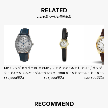
RELATED
この商品ページの関連商品
LIP / リップ ヒマラヤ40 セク
LIP / リップ アンリエット ク
LIP / リップ 
ターダイヤル シルバー ブルー
ラシック 18mm ゴールド シル
ル・ド・ゴール 
レザー
バーダイヤル ブラックレザー
ブラウンレザー
¥
52,800
(税込)
¥
35,200
(税込)
¥
39,600
(税込)
ストラップ
RECOMMEND