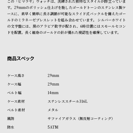
この「ヒマラヤ」ウォッチは、洗練された独特なスタイルが際立っていま
※ご予約商品・受注商品は、記載のお届け予定での発送となります。
ン
ン
す。29mmのポリッシュ仕上げを施したゴールドトーンのステンレス製ケ
キ
ズ
ースに、素早く簡単に長さ調節が可能なスライド式バックルを備えたゴー
商品の発送に関しまして
ン
腕
ルドのミラネーゼブレスレットを組み合わせています。 シルバーホワイト
の文字盤には、黒のアラビア数字が配され、6時位置にはスモールセコン
グ
時
ドを配置。長く細身のゴールドの針が優れた視認性を確保しています。
計
レ
キ
デ
ッ
ィ
ズ
ー
腕
29mm
ス
時
29mm
腕
計
14mm
時
ステンレススチール316L
計
メタル
替
ア
サファイアガラス（無反射コーティング）
え
ッ
5ATM
ベ
プ