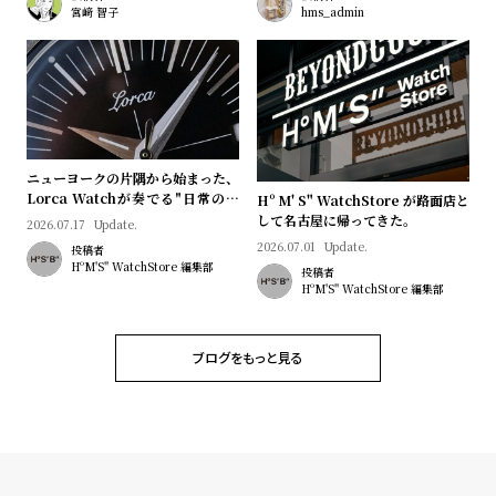
プ
ビ
宮﨑 智子
hms_admin
ラ
ス
ス
よ
お
く
問
あ
い
ニューヨークの片隅から始まった、
る
合
Lorca Watchが奏でる"日常のロ
Hº M' S" WatchStore が路面店と
マン"｜Brand Picks #08
質
わ
して名古屋に帰ってきた。
2026.07.17
Update.
2026.07.01
Update.
問
せ
投稿者
HºM'S" WatchStore 編集部
投稿者
HºM'S" WatchStore 編集部
ブログをもっと見る