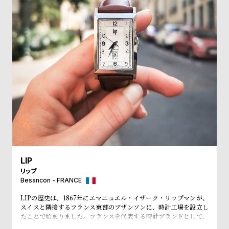
受
雑
注
誌
販
掲
売
載
モ
商
デ
品
ル
衣
セ
装
ー
貸
ル
出
LIP
情
リップ
報
Besancon - FRANCE
LIPの歴史は、1867年にエマニュエル・イザーク・リップマンが、
N
A
スイスと隣接するフランス東部のブザンソンに、時計工場を設立し
たことで始まりました。フランスを代表する時計ブランドとして、
e
b
「大統領の時計」とも呼ばれ、自国のシャルル・ド・ゴール元大統