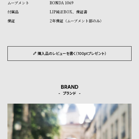
RONDA 1069
ル
ル
ト
ウ
LIP純正BOX、保証書
ォ
2年保証（ムーブメント部のみ）
ッ
チ
バ
購入品のレビューを書く（100ptプレゼント）
ン
ド
そ
限
の
定
BRAND
他
/
ブランド
の
別
商
注
品
モ
デ
ル