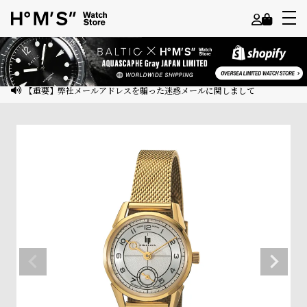
よ
う
こ
【重要】弊社メールアドレスを騙った迷惑メールに関しまして
そ
ゲ
ス
ト
様
ロ
グ
イ
ン
会
員