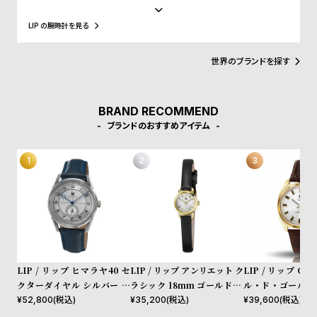
w
o
領、マクロン大統領に愛用され、英国のチャーチル元首相、米国の
アイゼンハウワー元大統領、クリントン元大統領にも贈呈されるな
s
u
LIP の腕時計を見る
ど、現在に至るまで多くの著名人にも愛されています。
t
世界のブランドを探す
B
S
l
h
o
o
BRAND RECOMMEND
g
p
ブランドのおすすめアイテム
l
i
s
t
#
P
e
LIP / リップ ヒマラヤ40 セ
LIP / リップ アンリエット ク
LIP / リップ G
o
クターダイヤル シルバー ブ
ラシック 18mm ゴールド シ
ル・ド・ゴール 3
ルーレザー
ルバーダイヤル ブラックレザ
ブラウンレザー
¥
52,800
(税込)
¥
35,200
(税込)
¥
39,600
(税込)
p
ーストラップ