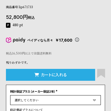
コ
商品番号
lip671733
ー
ニ
52,800
ッ
税込
シ
480
pt
ュ
ヴ
ィ
￥17,600
ペイディなら月々
ヴ
ィ
ア
税込16,500円以上で全国送料無料
ン
残りわずかです。
ウ
エ
ス
カートに入れる
ト
ウ
ッ
時計保証プラス（メーカー保証2年）
ド
(
ク
必
須
ロ
)
ノ
時計保証プラスについて