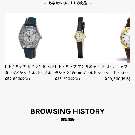
あなたへのおすすめ商品
LIP / リップ ヒマラヤ40 セク
LIP / リップ アンリエット ク
LIP / リップ 
ターダイヤル シルバー ブルー
ラシック 18mm ゴールド シル
ル・ド・ゴール 
レザー
バーダイヤル ブラックレザー
ブラウンレザー
¥
52,800
(税込)
¥
35,200
(税込)
¥
39,600
(税込)
ストラップ
BROWSING HISTORY
閲覧履歴