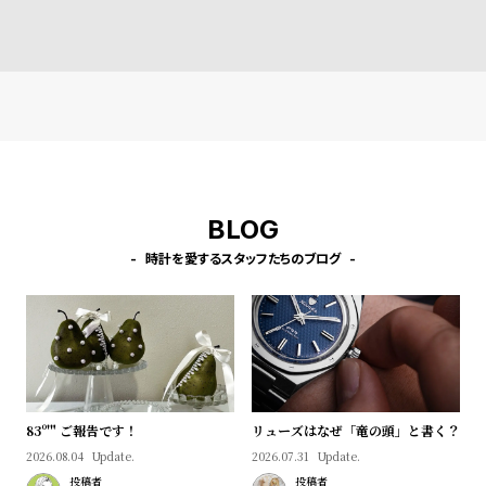
l
e
シ
返
ョ
品
ッ
に
ピ
つ
ン
い
BLOG
グ
て
時計を愛するスタッフたちのブログ
ガ
イ
ド
時
刻
計
印
保
サ
83º'" ご報告です！
リューズはなぜ「竜の頭」と書く？
証
ー
2026.08.04
Update.
2026.07.31
Update.
投稿者
投稿者