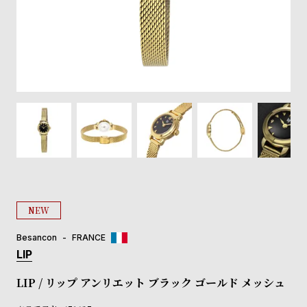
登
録
#Tags
リ
ッ
プ
バ
ル
チ
ッ
ク
ア
NEW
ッ
プ
Besancon
FRANCE
ル
LIP
ウ
ォ
LIP / リップ アンリエット ブラック ゴールド メッシュ
ッ
チ