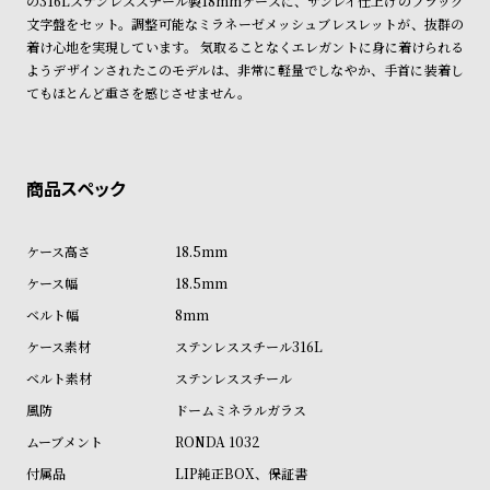
の316Lステンレススチール製18mmケースに、サンレイ仕上げのブラック
ン
ン
文字盤をセット。調整可能なミラネーゼメッシュブレスレットが、抜群の
商品の発送に関しまして
キ
ズ
着け心地を実現しています。 気取ることなくエレガントに身に着けられる
ようデザインされたこのモデルは、非常に軽量でしなやか、手首に装着し
ン
腕
てもほとんど重さを感じさせません。
グ
時
計
レ
キ
デ
ッ
ィ
ズ
18.5mm
ー
腕
18.5mm
ス
時
8mm
腕
計
ステンレススチール316L
時
計
ステンレススチール
替
ア
ドームミネラルガラス
え
ッ
RONDA 1032
ベ
プ
LIP純正BOX、保証書