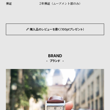
ル
ル
2年保証（ムーブメント部のみ）
ト
ウ
ォ
ッ
購入品のレビューを書く（100ptプレゼント）
チ
バ
ン
ド
BRAND
そ
限
ブランド
の
定
他
/
の
別
商
注
品
モ
デ
ル