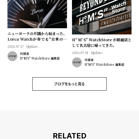
プ
ビ
ラ
ス
ス
よ
お
ニューヨークの片隅から始まった、
く
問
Lorca Watchが奏でる"日常のロ
Hº M' S" WatchStore が路面店と
あ
い
マン"｜Brand Picks #08
して名古屋に帰ってきた。
2026.07.17
Update.
る
合
2026.07.01
Update.
投稿者
HºM'S" WatchStore 編集部
投稿者
質
わ
HºM'S" WatchStore 編集部
問
せ
ブログをもっと見る
RELATED