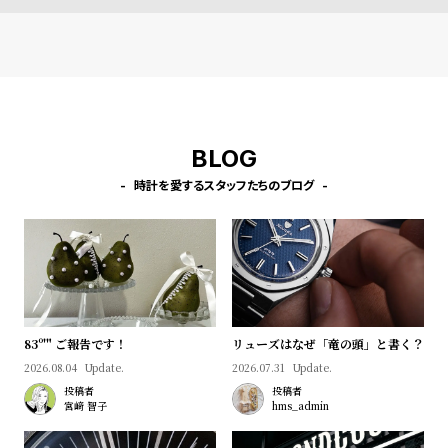
l
e
シ
返
ョ
品
ッ
に
BLOG
ピ
つ
時計を愛するスタッフたちのブログ
ン
い
グ
て
ガ
イ
ド
時
刻
83º'" ご報告です！
リューズはなぜ「竜の頭」と書く？
計
印
2026.08.04
Update.
2026.07.31
Update.
投稿者
投稿者
保
サ
宮﨑 智子
hms_admin
証
ー