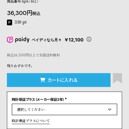
商品番号
lip671627
コ
ー
36,300
税込
ニ
ッ
330
pt
シ
ュ
ヴ
￥12,100
ペイディなら月々
ィ
ヴ
税込16,500円以上で全国送料無料
ィ
ア
残りわずかです。
ン
ウ
エ
カートに入れる
ス
ト
ウ
時計保証プラス（メーカー保証2年）
ッ
(
必
ド
須
ク
)
ロ
時計保証プラスについて
ノ