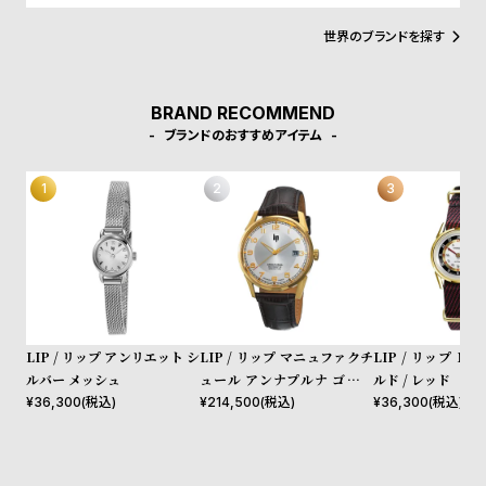
w
o
s
u
世界のブランドを探す
t
B
S
BRAND RECOMMEND
l
h
ブランドのおすすめアイテム
o
o
g
p
l
i
s
t
#
LIP / リップ アンリエット シ
LIP / リップ マニュファクチ
LIP / リップ MIN
P
ルバー メッシュ
ュール アンナプルナ ゴール
ルド / レッド
e
ド ダークブラウンレザースト
¥
36,300
(税込)
¥
214,500
(税込)
¥
36,300
(税込)
ラップ
o
p