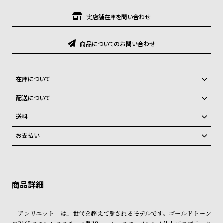
グ
ラ
実店舗在庫を問い合わせ
フ
商品についてのお問い合わせ
全
世
て
界
の
の
在庫について
商
腕
全国の系列店と在庫を共有しているため、在庫切れの場合がございま
配送について
品
時
す。
ご注文商品のお届け日数は在庫状況により異なり、
在庫切れの場合、キャンセルをさせて頂きます。
計
送料
ブ
弊社物流センターからの発送
配送料：550円（全国一律）
お支払い
税込16,500円以上で全国送料無料
系列店舗から取り寄せ後に発送
ラ
クレジットカード、Amazon Pay、PayPay、コンビニ後払い、代金引
ン
換、銀行振込
上記のいずれかでの発送となります。
※限定品・受注販売商品・予約商品はクレジットカード、銀行振込のみ
ド
発送日の確定はご注文確認後となります。場合によってはお届け日時の
ご利用頂けます。
ご希望に沿えない場合もございますので予めご了承くださいませ。
一
覧
ショッピングガイド
詳しくは下記のページをご覧くださいませ。
「アンリエット」は、世代を超えて愛されるモデルです。ゴールドトーン
ラ
メ
※ご予約商品・受注商品は、記載のお届け予定での発送となります。