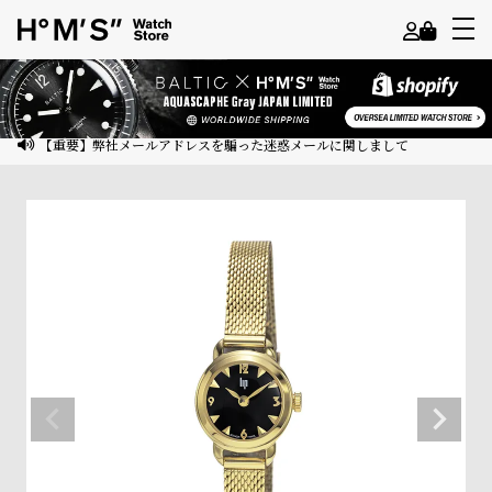
よ
う
こ
【重要】弊社メールアドレスを騙った迷惑メールに関しまして
そ
ゲ
ス
ト
様
ロ
グ
イ
ン
会
員