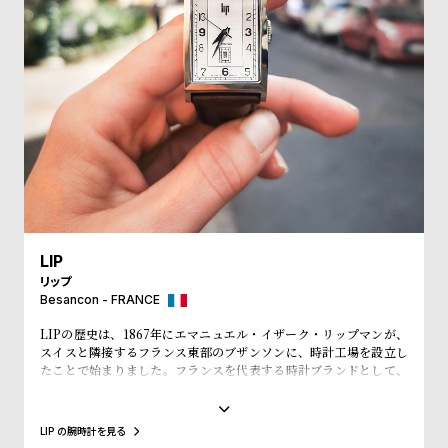
受
雑
注
誌
販
掲
売
載
モ
商
デ
品
ル
衣
セ
装
ー
LIP
貸
ル
リップ
出
Besancon - FRANCE
情
LIPの歴史は、1867年にエマニュエル・イザーク・リップマンが、
報
スイスと隣接するフランス東部のブザンソンに、時計工場を設立し
たことで始まりました。フランスを代表する時計ブランドとして、
「大統領の時計」とも呼ばれ、自国のシャルル・ド・ゴール元大統
N
A
領、マクロン大統領に愛用され、英国のチャーチル元首相、米国の
アイゼンハウワー元大統領、クリントン元大統領にも贈呈されるな
e
b
LIP の腕時計を見る
ど、現在に至るまで多くの著名人にも愛されています。