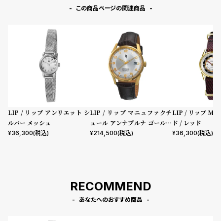
この商品ページの関連商品
LIP / リップ アンリエット シ
LIP / リップ マニュファクチ
LIP / リップ MI
ルバー メッシュ
ュール アンナプルナ ゴールド
ド / レッド
ダークブラウンレザーストラ
¥
36,300
(税込)
¥
214,500
(税込)
¥
36,300
(税込)
ップ
RECOMMEND
あなたへのおすすめ商品