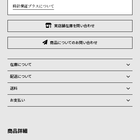
グ
時計保証プラスについて
ラ
フ
実店舗在庫を問い合わせ
全
世
て
界
商品についてのお問い合わせ
の
の
商
腕
品
時
在庫について
計
全国の系列店と在庫を共有しているため、在庫切れの場合がございま
配送について
す。
ブ
ご注文商品のお届け日数は在庫状況により異なり、
在庫切れの場合、キャンセルをさせて頂きます。
送料
ラ
弊社物流センターからの発送
配送料：550円（全国一律）
ン
お支払い
税込16,500円以上で全国送料無料
系列店舗から取り寄せ後に発送
ド
クレジットカード、Amazon Pay、PayPay、コンビニ後払い、代金引
換、銀行振込
一
上記のいずれかでの発送となります。
※限定品・受注販売商品・予約商品はクレジットカード、銀行振込のみ
発送日の確定はご注文確認後となります。場合によってはお届け日時の
覧
ご利用頂けます。
ご希望に沿えない場合もございますので予めご了承くださいませ。
ラ
メ