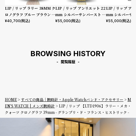
LIP / リップ ラリー 38MM ク
LIP / リップ アンリエット 22
LIP / リップ ア
ロノグラフ ブルー ブラウン レ
mm シルバーサンバースト ゴ
mm シルバーサ
ザー
ールドミラネーゼメッシュ
ルバーミラネーゼ
¥
40,700
(税込)
¥
55,000
(税込)
¥
55,000
(税込)
BROWSING HISTORY
閲覧履歴
HOME
すべての商品｜腕時計・Apple Watchバンド・アクセサリー
M
EN'S WATCH | メンズ腕時計
LIP / リップ 【LTD1906】ラリー・メカ・
クォーツ クロノグラフ 39mm - グランプリ・ド・フランス・ヒストリック -