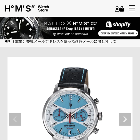
よ
う
こ
【重要】弊社メールアドレスを騙った迷惑メールに関しまして
そ
ゲ
ス
ト
様
ロ
グ
イ
ン
会
員