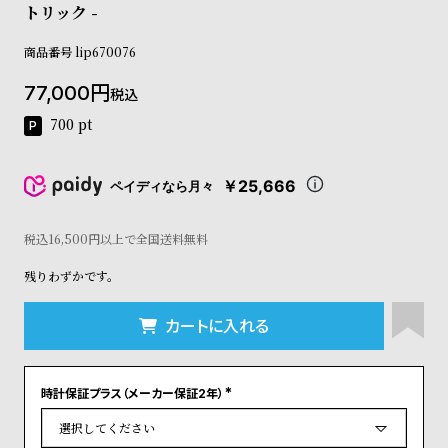
トリック -
コ
ー
ニ
商品番号
lip670076
ッ
77,000
シ
税込
ュ
700
pt
ヴ
ィ
ヴ
￥25,666
ペイディなら月々
ィ
ア
ン
税込16,500円以上で全国送料無料
ウ
エ
残りわずかです。
ス
ト
カートに入れる
ウ
ッ
ド
ク
時計保証プラス（メーカー保証2年）
(
ロ
必
須
ノ
)