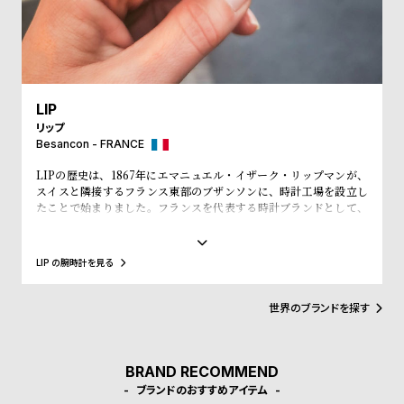
w
o
s
u
t
B
S
l
h
LIP
リップ
o
o
Besancon - FRANCE
g
p
LIPの歴史は、1867年にエマニュエル・イザーク・リップマンが、
l
スイスと隣接するフランス東部のブザンソンに、時計工場を設立し
i
たことで始まりました。フランスを代表する時計ブランドとして、
「大統領の時計」とも呼ばれ、自国のシャルル・ド・ゴール元大統
s
領、マクロン大統領に愛用され、英国のチャーチル元首相、米国の
アイゼンハウワー元大統領、クリントン元大統領にも贈呈されるな
t
LIP の腕時計を見る
ど、現在に至るまで多くの著名人にも愛されています。
#
P
世界のブランドを探す
e
o
BRAND RECOMMEND
p
ブランドのおすすめアイテム