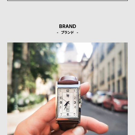
受
雑
注
誌
販
掲
BRAND
売
載
ブランド
モ
商
デ
品
ル
衣
セ
装
ー
貸
ル
出
情
報
N
A
e
b