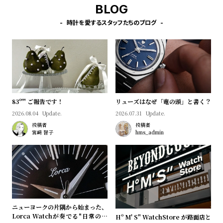
プ
ビ
BLOG
ラ
ス
時計を愛するスタッフたちのブログ
ス
よ
お
く
問
あ
い
る
合
質
わ
83º'" ご報告です！
リューズはなぜ「竜の頭」と書く？
問
せ
2026.08.04
Update.
2026.07.31
Update.
投稿者
投稿者
宮﨑 智子
hms_admin
ニューヨークの片隅から始まった、
Lorca Watchが奏でる"日常のロ
Hº M' S" WatchStore が路面店と