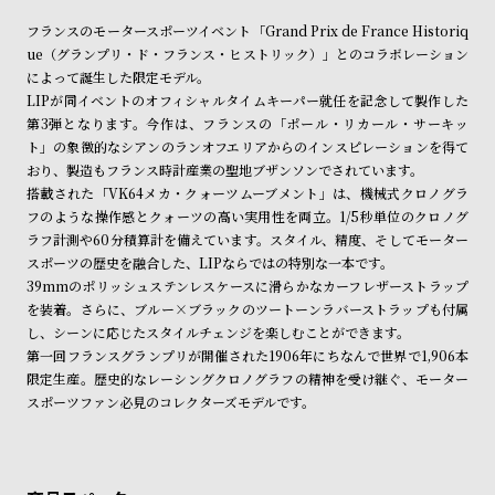
ショッピングガイド
ン
ン
詳しくは下記のページをご覧くださいませ。
フランスのモータースポーツイベント「Grand Prix de France Historiq
※ご予約商品・受注商品は、記載のお届け予定での発送となります。
キ
ズ
ue（グランプリ・ド・フランス・ヒストリック）」とのコラボレーション
ン
腕
によって誕生した限定モデル。
商品の発送に関しまして
LIPが同イベントのオフィシャルタイムキーパー就任を記念して製作した
グ
時
第3弾となります。今作は、フランスの「ポール・リカール・サーキッ
計
ト」の象徴的なシアンのランオフエリアからのインスピレーションを得て
レ
キ
おり、製造もフランス時計産業の聖地ブザンソンでされています。
搭載された「VK64メカ・クォーツムーブメント」は、機械式クロノグラ
デ
ッ
フのような操作感とクォーツの高い実用性を両立。1/5秒単位のクロノグ
ィ
ズ
ラフ計測や60分積算計を備えています。スタイル、精度、そしてモーター
ー
腕
スポーツの歴史を融合した、LIPならではの特別な一本です。
39mmのポリッシュステンレスケースに滑らかなカーフレザーストラップ
ス
時
を装着。さらに、ブルー×ブラックのツートーンラバーストラップも付属
腕
計
し、シーンに応じたスタイルチェンジを楽しむことができます。
時
第一回フランスグランプリが開催された1906年にちなんで世界で1,906本
限定生産。歴史的なレーシングクロノグラフの精神を受け継ぐ、モーター
計
スポーツファン必見のコレクターズモデルです。
替
ア
え
ッ
ベ
プ