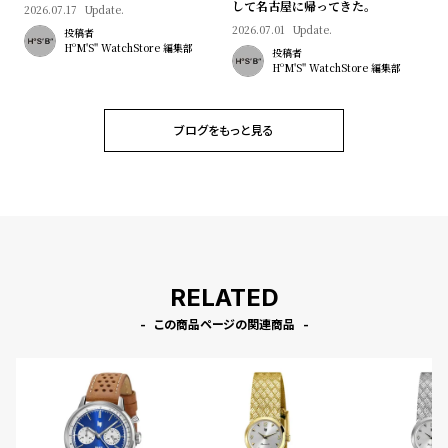
マン"｜Brand Picks #08
して名古屋に帰ってきた。
2026.07.17
Update.
2026.07.01
Update.
投稿者
HºM'S" WatchStore 編集部
投稿者
HºM'S" WatchStore 編集部
ブログをもっと見る
RELATED
この商品ページの関連商品