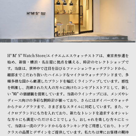
Hº M' S" Watch Store/エイチエムエスウォッチストアは、東京表参道を
始め、新宿・横浜・名古屋に拠点を構える、時計のセレクトショップで
す。当店は、世界中で注目を浴びるファッションウォッチブランドから、
細部までこだわり抜いたハイエンドなマイクロウォッチブランドまで、多
種多様な国から厳選したブランドを幅広くラインアップしています。感性
を刺激し、洗練された大人の方々に向けたコンセプトストアとして、新し
い "時" の価値観を提案しています。当店のラインナップには、メンズやレ
ディース向けの多彩な腕時計が揃っており、さらにはダイバーズウォッチ
からクロノグラフまで、さまざまなスタイルに対応しています。また、マ
イクロブランドにも力を入れており、新たなトレンドを追求するオシャレ
な方々にも満足いただけることでしょう。おしゃれを楽しむ方々にとっ
て、当店は一流のブランドからなるランキングをご用意しており、トップ
クラスの品質とデザインをご提供しています。私たちは常にお客様の期待