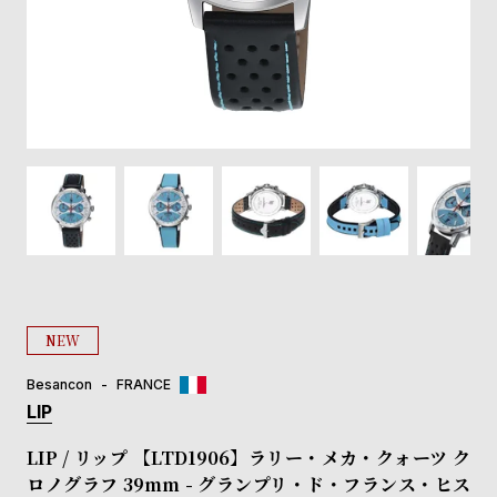
登
録
#Tags
リ
ッ
プ
バ
ル
チ
ッ
ク
ア
NEW
ッ
プ
Besancon
FRANCE
ル
LIP
ウ
ォ
LIP / リップ 【LTD1906】ラリー・メカ・クォーツ ク
ッ
ロノグラフ 39mm - グランプリ・ド・フランス・ヒス
チ