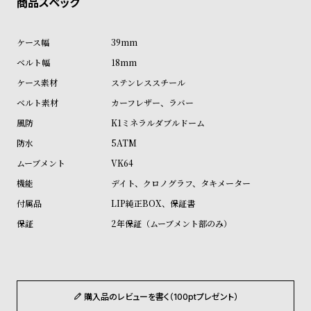
ル
ル
ト
ウ
39mm
ォ
18mm
ッ
ステンレススチール
チ
カーフレザー、ラバー
バ
K1ミネラルダブルドーム
ン
ド
5ATM
そ
限
VK64
の
定
デイト、クロノグラフ、タキメーター
他
/
LIP純正BOX、保証書
の
別
2年保証（ムーブメント部のみ）
商
注
品
モ
デ
購入品のレビューを書く（100ptプレゼント）
ル