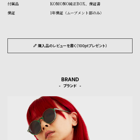
ル
ル
KOMONO純正BOX、保証書
ト
ウ
1年保証（ムーブメント部のみ）
ォ
ッ
チ
購入品のレビューを書く（100ptプレゼント）
バ
ン
ド
そ
限
BRAND
の
定
ブランド
他
/
の
別
商
注
品
モ
デ
ル