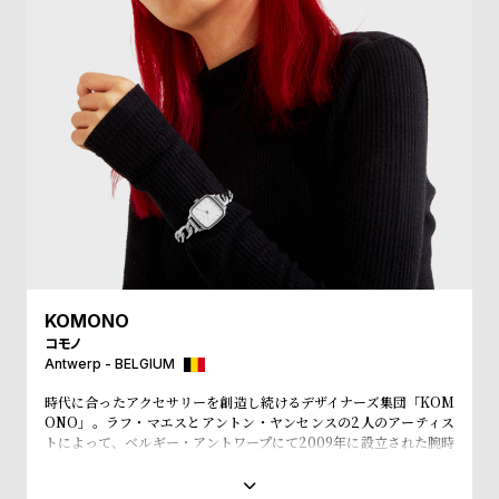
受
雑
注
誌
販
掲
売
載
モ
商
デ
品
ル
衣
セ
装
ー
貸
ル
KOMONO
出
コモノ
情
Antwerp - BELGIUM
報
時代に合ったアクセサリーを創造し続けるデザイナーズ集団「KOM
ONO」。ラフ・マエスとアントン・ヤンセンスの2人のアーティス
トによって、ベルギー・アントワープにて2009年に設立された腕時
N
A
計とアイウェアをメインにユニセックスなアイテムを展開するアク
e
b
セサリーブランド。「KOMONO」というブランド名は、日本語の