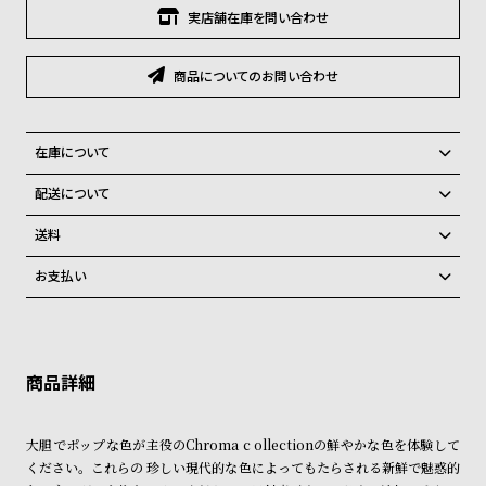
グ
実店舗在庫を問い合わせ
ラ
フ
商品についてのお問い合わせ
全
世
て
界
在庫について
の
の
全国の系列店と在庫を共有しているため、在庫切れの場合がございま
商
腕
配送について
す。
品
時
ご注文商品のお届け日数は在庫状況により異なり、
在庫切れの場合、キャンセルをさせて頂きます。
送料
計
弊社物流センターからの発送
配送料：550円（全国一律）
お支払い
ブ
税込16,500円以上で全国送料無料
系列店舗から取り寄せ後に発送
クレジットカード、Amazon Pay、PayPay、コンビニ後払い、代金引
ラ
換、銀行振込
上記のいずれかでの発送となります。
ン
※限定品・受注販売商品・予約商品はクレジットカード、銀行振込のみ
発送日の確定はご注文確認後となります。場合によってはお届け日時の
ド
ご利用頂けます。
ご希望に沿えない場合もございますので予めご了承くださいませ。
一
ショッピングガイド
詳しくは下記のページをご覧くださいませ。
覧
大胆でポップな色が主役のChroma c ollectionの鮮やかな色を体験して
※ご予約商品・受注商品は、記載のお届け予定での発送となります。
ラ
メ
ください。これらの 珍しい現代的な色によってもたらされる新鮮で魅惑的