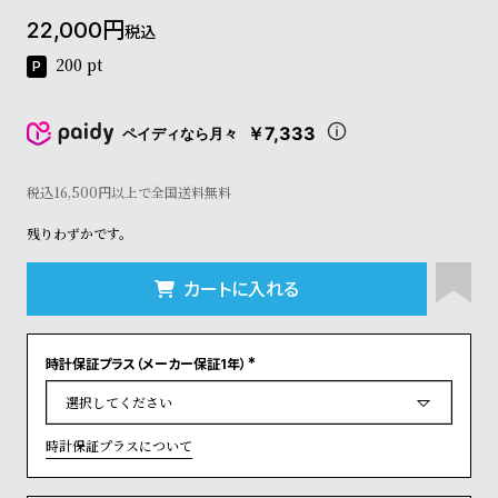
コ
22,000
税込
ー
ニ
200
pt
ッ
シ
ュ
￥7,333
ペイディなら月々
ヴ
ィ
ヴ
税込16,500円以上で全国送料無料
ィ
残りわずかです。
ア
ン
ウ
カートに入れる
エ
ス
ト
時計保証プラス（メーカー保証1年）
ウ
(
ッ
必
須
ド
)
ク
時計保証プラスについて
ロ
ノ