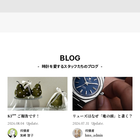
l
e
シ
返
ョ
品
ッ
に
ピ
つ
BLOG
ン
い
時計を愛するスタッフたちのブログ
グ
て
ガ
イ
ド
時
刻
計
印
83º'" ご報告です！
リューズはなぜ「竜の頭」と書く？
保
サ
2026.08.04
Update.
2026.07.31
Update.
投稿者
投稿者
証
ー
宮﨑 智子
hms_admin