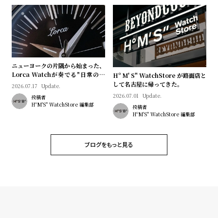
プ
ビ
ラ
ス
ス
よ
お
く
問
ニューヨークの片隅から始まった、
あ
い
Lorca Watchが奏でる"日常のロ
Hº M' S" WatchStore が路面店と
る
合
マン"｜Brand Picks #08
して名古屋に帰ってきた。
2026.07.17
Update.
質
わ
2026.07.01
Update.
投稿者
HºM'S" WatchStore 編集部
投稿者
問
せ
HºM'S" WatchStore 編集部
ブログをもっと見る