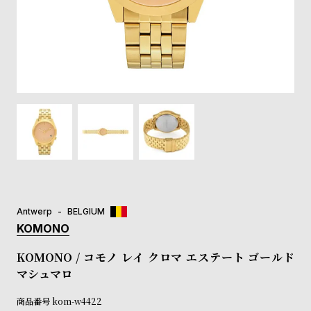
登
録
#Tags
リ
ッ
プ
バ
ル
チ
ッ
ク
ア
Antwerp
BELGIUM
ッ
KOMONO
プ
ル
KOMONO / コモノ レイ クロマ エステート ゴールド
ウ
マシュマロ
ォ
ッ
商品番号
kom-w4422
チ