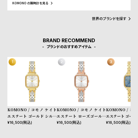
『小物』からインスパイアされ、その言葉の持つ意味の奥深さや多
w
o
KOMONO の腕時計を見る
様性のとおり、老若男女全ての人々に愛されるようにという意味が
s
u
こめられています。デザインコンセプトは「レトロフューチャ
ー」。そぎ落とされた「ミニマルなデザイン」のなかに、時代性を
t
世界のブランドを探す
落とし込んだ「ユニークな素材使い」が特徴。数々のファッション
B
S
デザイナーを輩出したアントワープらしい洗練さを持ちます。
l
h
BRAND RECOMMEND
o
o
ブランドのおすすめアイテム
g
p
l
i
s
t
#
P
KOMONO / コモノ ケイト
KOMONO / コモノ ケイト
KOMONO / コ
e
エステート ゴールド シルバ
エステート ローズゴールド
エステート ゴール
o
ー
シルバー
¥
16,500
(税込)
¥
16,500
(税込)
¥
16,500
(税込)
p