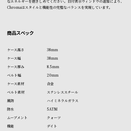
なエネルギーを抱きしめてください。日付表示ウィンドウの追加により、
商品の発送に関しまして
ン
ン
Chromaはスタイルと機能性の完璧なバランスを実現しています。
キ
ズ
ン
腕
グ
時
計
レ
キ
38mm
デ
ッ
38mm
ィ
ズ
8.5mm
ー
腕
20mm
ス
時
合金
腕
計
ステンレススチール
時
ハイミネラルガラス
計
5ATM
替
ア
え
ッ
クォーツ
ベ
プ
デイト