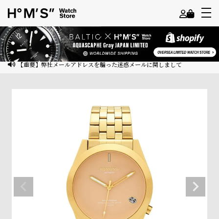
よ
う
こ
【重要】弊社メールアドレスを騙った迷惑メールに関しまして
そ
ゲ
ス
ト
様
ロ
グ
イ
ン
会
員