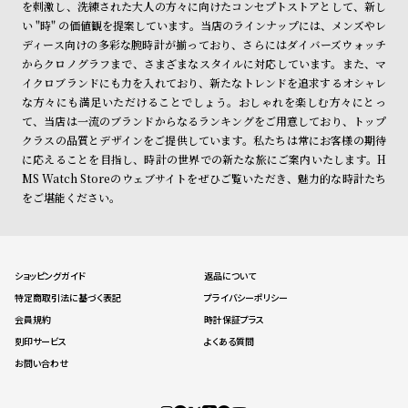
を刺激し、洗練された大人の方々に向けたコンセプトストアとして、新し
い "時" の価値観を提案しています。当店のラインナップには、メンズやレ
ディース向けの多彩な腕時計が揃っており、さらにはダイバーズウォッチ
からクロノグラフまで、さまざまなスタイルに対応しています。また、マ
イクロブランドにも力を入れており、新たなトレンドを追求するオシャレ
な方々にも満足いただけることでしょう。おしゃれを楽しむ方々にとっ
て、当店は一流のブランドからなるランキングをご用意しており、トップ
クラスの品質とデザインをご提供しています。私たちは常にお客様の期待
に応えることを目指し、時計の世界での新たな旅にご案内いたします。H
MS Watch Storeのウェブサイトをぜひご覧いただき、魅力的な時計たち
をご堪能ください。
ショッピングガイド
返品について
特定商取引法に基づく表記
プライバシーポリシー
会員規約
時計保証プラス
刻印サービス
よくある質問
お問い合わせ