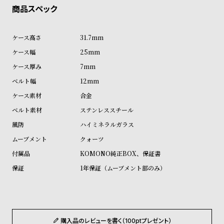
ン
ン
キ
ズ
ン
腕
31.7mm
グ
時
25mm
計
7mm
レ
キ
12mm
デ
ッ
合金
ィ
ズ
ステンレススチール
ー
腕
ハイミネラルガラス
ス
時
クォーツ
腕
計
KOMONO純正BOX、保証書
時
1年保証（ムーブメント部のみ）
計
替
ア
え
ッ
ベ
プ
購入品のレビューを書く（100ptプレゼント）