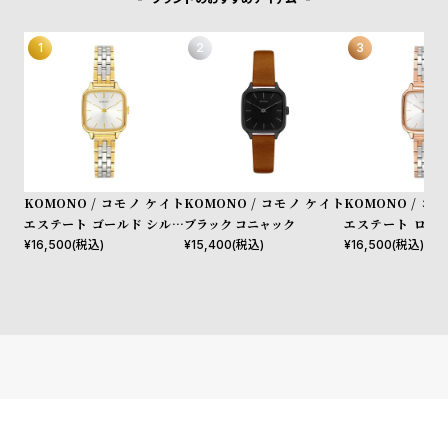
w
o
s
u
t
B
S
l
h
o
o
g
p
l
KOMONO / コモノ ケイト
KOMONO / コモノ ケイト
KOMONO / コ
エステート ゴールド シルバ
ブラック コニャック
エステート ロー
i
ー
シルバー
¥
16,500
(税込)
¥
15,400
(税込)
¥
16,500
(税込)
s
t
#
P
e
o
p