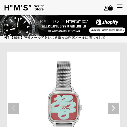
よ
う
こ
【重要】弊社メールアドレスを騙った迷惑メールに関しまして
そ
ゲ
ス
ト
様
ロ
グ
イ
ン
会
員