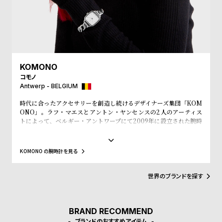
受
雑
注
誌
販
掲
売
載
モ
商
KOMONO
デ
品
コモノ
Antwerp - BELGIUM
ル
衣
セ
時代に合ったアクセサリーを創造し続けるデザイナーズ集団「KOM
ONO」。ラフ・マエスとアントン・ヤンセンスの2人のアーティス
装
ー
トによって、ベルギー・アントワープにて2009年に設立された腕時
貸
ル
計とアイウェアをメインにユニセックスなアイテムを展開するアク
セサリーブランド。「KOMONO」というブランド名は、日本語の
出
『小物』からインスパイアされ、その言葉の持つ意味の奥深さや多
KOMONO の腕時計を見る
様性のとおり、老若男女全ての人々に愛されるようにという意味が
情
こめられています。デザインコンセプトは「レトロフューチャ
報
ー」。そぎ落とされた「ミニマルなデザイン」のなかに、時代性を
世界のブランドを探す
落とし込んだ「ユニークな素材使い」が特徴。数々のファッション
デザイナーを輩出したアントワープらしい洗練さを持ちます。
N
A
BRAND RECOMMEND
e
b
ブランドのおすすめアイテム