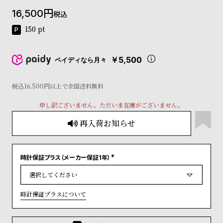
コ
16,500
税込
ー
ニ
150
pt
ッ
シ
ュ
￥5,500
ペイディなら月々
ヴ
ィ
ヴ
税込16,500円以上で全国送料無料
ィ
申し訳ございません。ただいま在庫がございません。
ア
ン
再入荷お知らせ
ウ
エ
ス
ト
時計保証プラス（メーカー保証1年）
(
ウ
必
ッ
須
)
ド
時計保証プラスについて
ク
ロ
ノ