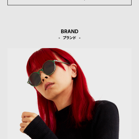
ル
ル
ト
ウ
ォ
ッ
BRAND
チ
ブランド
バ
ン
ド
そ
限
の
定
他
/
の
別
商
注
品
モ
デ
ル