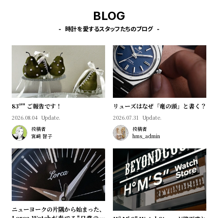
l
BLOG
e
時計を愛するスタッフたちのブログ
シ
返
ョ
品
ッ
に
ピ
つ
ン
い
83º'" ご報告です！
リューズはなぜ「竜の頭」と書く？
グ
て
2026.08.04
Update.
2026.07.31
Update.
ガ
投稿者
投稿者
宮﨑 智子
hms_admin
イ
ド
時
刻
計
印
保
サ
証
ー
ニューヨークの片隅から始まった、
Lorca Watchが奏でる"日常のロ