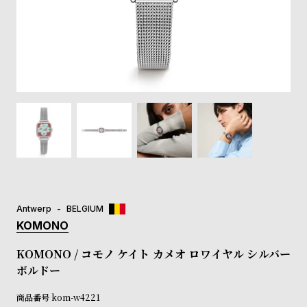
登
録
#Tags
リ
ッ
プ
バ
ル
チ
ッ
ク
ア
Antwerp
BELGIUM
ッ
KOMONO
プ
ル
KOMONO / コモノ ケイト カメオ ロワイヤル シルバー
ウ
ボルドー
ォ
ッ
商品番号
kom-w4221
チ