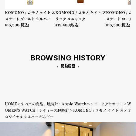
KOMONO / コモノ ケイト エ
KOMONO / コモノ ケイト ブ
KOMONO / コ
ステート ゴールド シルバー
ラック コニャック
ステート ローズ
バー
¥
16,500
(税込)
¥
15,400
(税込)
¥
16,500
(税込)
BROWSING HISTORY
閲覧履歴
HOME
すべての商品｜腕時計・Apple Watchバンド・アクセサリー
W
OMEN'S WATCH | レディース腕時計
KOMONO / コモノ ケイト カメオ
ロワイヤル シルバー ボルドー