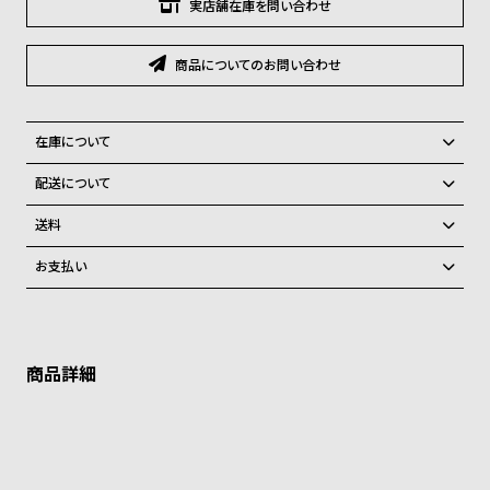
グ
実店舗在庫を問い合わせ
ラ
フ
商品についてのお問い合わせ
全
世
て
界
在庫について
の
の
全国の系列店と在庫を共有しているため、在庫切れの場合がございま
配送について
商
腕
す。
ご注文商品のお届け日数は在庫状況により異なり、
在庫切れの場合、キャンセルをさせて頂きます。
品
時
送料
計
弊社物流センターからの発送
配送料：550円（全国一律）
お支払い
税込16,500円以上で全国送料無料
系列店舗から取り寄せ後に発送
ブ
クレジットカード、Amazon Pay、PayPay、コンビニ後払い、代金引
ラ
換、銀行振込
上記のいずれかでの発送となります。
※限定品・受注販売商品・予約商品はクレジットカード、銀行振込のみ
ン
発送日の確定はご注文確認後となります。場合によってはお届け日時の
ご利用頂けます。
ご希望に沿えない場合もございますので予めご了承くださいませ。
ド
一
ショッピングガイド
詳しくは下記のページをご覧くださいませ。
覧
※ご予約商品・受注商品は、記載のお届け予定での発送となります。
ラ
メ
商品の発送に関しまして