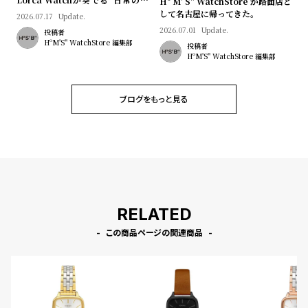
プ
ビ
Hº M' S" WatchStore が路面店と
マン"｜Brand Picks #08
して名古屋に帰ってきた。
2026.07.17
Update.
ラ
ス
2026.07.01
Update.
投稿者
ス
HºM'S" WatchStore 編集部
投稿者
HºM'S" WatchStore 編集部
よ
お
く
問
あ
い
ブログをもっと見る
る
合
質
わ
問
せ
RELATED
この商品ページの関連商品