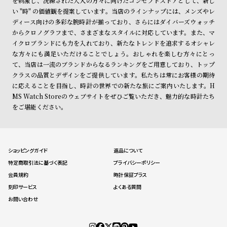
を刺激し、洗練された大人の方々に向けたコンセプトストアとして、新し
い "時" の価値観を提案しています。当店のラインナップには、メンズやレ
ディース向けの多彩な腕時計が揃っており、さらにはダイバーズウォッチ
からクロノグラフまで、さまざまなスタイルに対応しています。また、マ
イクロブランドにも力を入れており、新たなトレンドを追求するオシャレ
な方々にも満足いただけることでしょう。おしゃれを楽しむ方々にとっ
て、当店は一流のブランドからなるランキングをご用意しており、トップ
クラスの品質とデザインをご提供しています。私たちは常にお客様の期待
に応えることを目指し、時計の世界での新たな旅にご案内いたします。H
MS Watch Storeのウェブサイトをぜひご覧いただき、魅力的な時計たち
をご堪能ください。
ショッピングガイド
返品について
特定商取引法に基づく表記
プライバシーポリシー
会員規約
時計保証プラス
刻印サービス
よくある質問
お問い合わせ