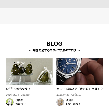
l
e
シ
返
ョ
品
ッ
に
ピ
つ
BLOG
ン
い
時計を愛するスタッフたちのブログ
グ
て
ガ
イ
ド
時
刻
83º'" ご報告です！
リューズはなぜ「竜の頭」と書く？
計
印
2026.08.04
Update.
2026.07.31
Update.
保
サ
投稿者
投稿者
証
ー
宮﨑 智子
hms_admin