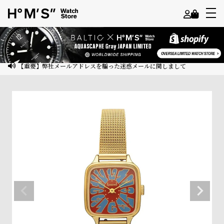
よ
う
こ
【重要】弊社メールアドレスを騙った迷惑メールに関しまして
そ
ゲ
ス
ト
様
ロ
グ
イ
ン
会
員