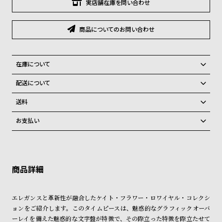
グ
実店舗在庫を問い合わせ
ラ
フ
商品についてのお問い合わせ
全
世
て
界
在庫について
の
の
全国の系列店と在庫を共有しているため、在庫切れの場合がございま
配送について
商
腕
す。
ご注文商品のお届け日数は在庫状況により異なり、
在庫切れの場合、キャンセルをさせて頂きます。
品
時
送料
計
弊社物流センターからの発送
配送料：550円（全国一律）
お支払い
税込16,500円以上で全国送料無料
系列店舗から取り寄せ後に発送
ブ
クレジットカード、Amazon Pay、PayPay、コンビニ後払い、代金引
ラ
換、銀行振込
上記のいずれかでの発送となります。
※限定品・受注販売商品・予約商品はクレジットカード、銀行振込のみ
ン
発送日の確定はご注文確認後となります。場合によってはお届け日時の
ご利用頂けます。
ご希望に沿えない場合もございますので予めご了承くださいませ。
ド
一
ショッピングガイド
詳しくは下記のページをご覧くださいませ。
エレガンスと革新性が融合したケイト・フラワー・ロワイヤル・コレクシ
覧
※ご予約商品・受注商品は、記載のお届け予定での発送となります。
ョンをご紹介します。このタイムピースは、魅惑的なグラフィックオーバ
ラ
メ
ーレイを備えた魅惑的な文字盤が特徴で、その際立った特徴を際立たせて
商品の発送に関しまして