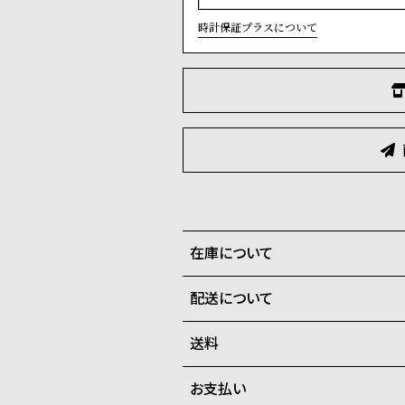
時計保証プラスについて
在庫について
配送について
全国の系列店と在庫を共有して
在庫切れの場合、キャンセルを
送料
ご注文商品のお届け日数は在庫
お支払い
弊社物流センターからの発送