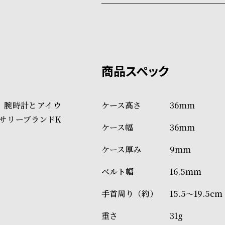
配送料：550円（全国一律）
系列店舗から取り寄せ後に発
税込16,500円以上で全国送料無
クレジットカード、Amazon P
上記のいずれかでの発送となり
※限定品・受注販売商品・予約
発送日の確定はご注文確認後と
ショッピングガイド
場合もございますので予めご了
詳しくは下記のページをご覧く
、腕時計とアイウ
36mm
※ご予約商品・受注商品は、記
サリーブランドK
36mm
商品の発送に関しまして
9mm
16.5mm
15.5～19.5cm
31g