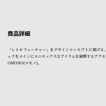
B
S
l
h
o
o
g
p
l
「レトロフューチャー」をデザインコンセプトに掲げる
i
ェアをメインにユニセックスなアイテムを展開するアクセ
s
OMONO(コモノ)。
t
#
P
e