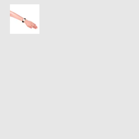
衣
セ
装
ー
貸
ル
出
情
報
N
A
e
b
w
o
s
u
t