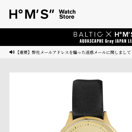
ベ
プ
ル
ル
ト
ウ
ォ
ッ
【重要】弊社メールアドレスを騙った迷惑メールに関しまして
チ
バ
ン
ド
そ
限
の
定
他
/