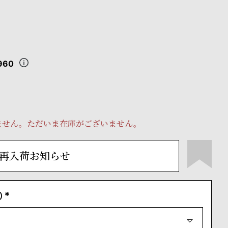
960
ません。ただいま在庫がございません。
再入荷お知らせ
）
(
必
須