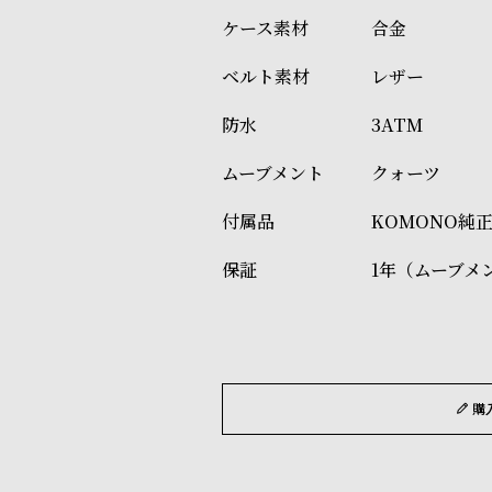
合金
レザー
3ATM
クォーツ
KOMONO純
1年（ムーブメ
購