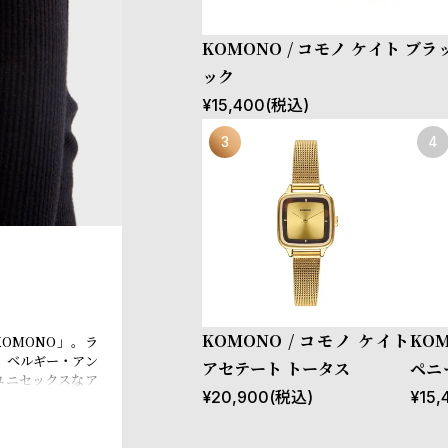
KOMONO / コモノ ケイト ブラ
ック
¥
15,400
(税込)
KOMONO / コモノ ケイト
KO
OMONO」。ラ
、ベルギー・アン
アセテート トータス
ペニ
ユニセックスなア
ブラ
¥
20,900
(税込)
¥
15,
ブランド名は、日
深さや多様性のと
れています。デザ