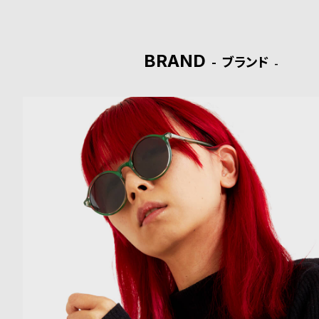
ド
時
刻
BRAND
ブランド
計
印
保
サ
証
ー
プ
ビ
ラ
ス
ス
よ
お
く
問
あ
い