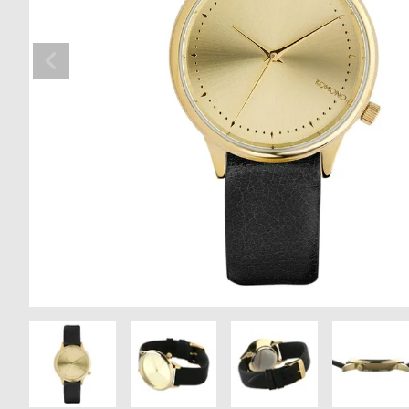
の
別
商
注
品
モ
デ
ル
受
雑
注
誌
販
掲
売
載
モ
商
デ
品
ル