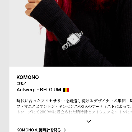
る
合
質
わ
問
せ
KOMONO
コモノ
Antwerp - BELGIUM
時代に合ったアクセサリーを創造し続けるデザイナーズ集団「K
フ・マエスとアントン・ヤンセンスの2人のアーティストによって
トワープにて2009年に設立された腕時計とアイウェアをメインに
イテムを展開するアクセサリーブランド。「KOMONO」という
本語の『小物』からインスパイアされ、その言葉の持つ意味の奥
おり、老若男女全ての人々に愛されるようにという意味がこめら
KOMONO の腕時計を見る