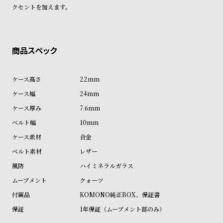
ン
ン
クセントを加えます。
キ
ズ
ン
腕
グ
時
計
レ
キ
22mm
デ
ッ
24mm
ィ
ズ
7.6mm
ー
腕
10mm
ス
時
合金
腕
計
レザー
時
ハイミネラルガラス
計
クォーツ
替
ア
KOMONO純正BOX、保証書
え
ッ
1年保証（ムーブメント部のみ）
ベ
プ