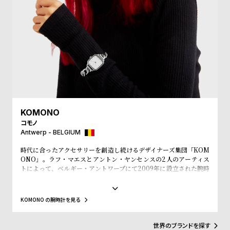
受
雑
注
誌
販
掲
売
載
モ
商
デ
品
ル
衣
セ
KOMONO
装
ー
コモノ
Antwerp - BELGIUM
貸
ル
出
時代に合ったアクセサリーを創造し続けるデザイナーズ集団「KOM
ONO」。ラフ・マエスとアントン・ヤンセンスの2人のアーティス
情
トによって、ベルギー・アントワープにて2009年に設立された腕時
報
計とアイウェアをメインにユニセックスなアイテムを展開するアク
セサリーブランド。「KOMONO」というブランド名は、日本語の
『小物』からインスパイアされ、その言葉の持つ意味の奥深さや多
KOMONO の腕時計を見る
N
A
様性のとおり、老若男女全ての人々に愛されるようにという意味が
こめられています。デザインコンセプトは「レトロフューチャ
e
b
ー」。そぎ落とされた「ミニマルなデザイン」のなかに、時代性を
世界のブランドを探す