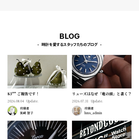
l
e
シ
返
BLOG
ョ
品
ッ
に
時計を愛するスタッフたちのブログ
ピ
つ
ン
い
グ
て
ガ
イ
83º'" ご報告です！
リューズはなぜ「竜の頭」と書く？
ド
2026.08.04
Update.
2026.07.31
Update.
時
刻
投稿者
投稿者
宮﨑 智子
hms_admin
計
印
保
サ
証
ー