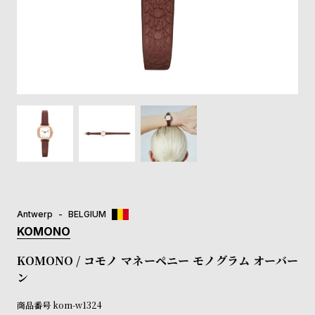
登
録
#Tags
リ
ッ
プ
バ
ル
チ
ッ
ク
ア
Antwerp
BELGIUM
ッ
KOMONO
プ
ル
KOMONO / コモノ マネーペニー モノグラム オーバー
ウ
ン
ォ
ッ
商品番号
kom-w1324
チ