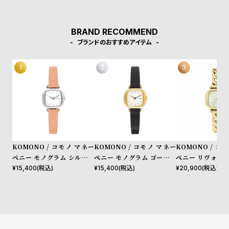
w
o
落とし込んだ「ユニークな素材使い」が特徴。数々のファッション
デザイナーを輩出したアントワープらしい洗練さを持ちます。
s
u
BRAND RECOMMEND
t
ブランドのおすすめアイテム
B
S
l
h
o
o
g
p
l
i
s
t
KOMONO / コモノ マネー
KOMONO / コモノ マネー
KOMONO / コ
ペニー モノグラム シルバー
ペニー モノグラム ゴールド
ペニー リヴォルト
#
ブラッシュ
ブラック
ホワイト
¥
15,400
(税込)
¥
15,400
(税込)
¥
20,900
(税込)
P
e
o
p