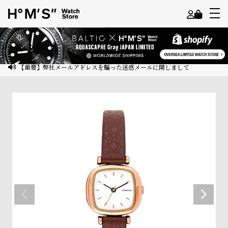
よ
う
こ
【重要】弊社メールアドレスを騙った迷惑メールに関しまして
そ
ゲ
ス
ト
様
ロ
グ
イ
ン
会
員