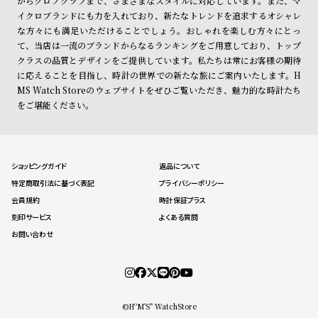
からクロノグラフまで、さまざまなスタイルに対応しています。また、マ
イクロブランドにも力を入れており、新たなトレンドを追求するオシャレ
な方々にも満足いただけることでしょう。おしゃれを楽しむ方々にとっ
て、当店は一流のブランドからなるランキングをご用意しており、トップ
クラスの品質とデザインをご提供しています。私たちは常にお客様の期待
に応えることを目指し、時計の世界での新たな旅にご案内いたします。H
MS Watch Storeのウェブサイトをぜひご覧いただき、魅力的な時計たち
をご堪能ください。
ショッピングガイド
返品について
特定商取引法に基づく表記
プライバシーポリシー
会員規約
時計保証プラス
刻印サービス
よくある質問
お問い合わせ
©HºM'S" WatchStore