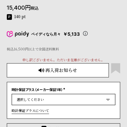
コ
15,400
税込
ー
ニ
140
pt
ッ
シ
ュ
￥5,133
ペイディなら月々
ヴ
ィ
ヴ
税込16,500円以上で全国送料無料
ィ
申し訳ございません。ただいま在庫がございません。
ア
ン
再入荷お知らせ
ウ
エ
ス
ト
時計保証プラス（メーカー保証1年）
(
ウ
必
ッ
須
)
ド
時計保証プラスについて
ク
ロ
ノ