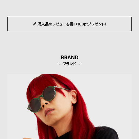
ル
ル
ト
ウ
ォ
購入品のレビューを書く（100ptプレゼント）
ッ
チ
バ
ン
BRAND
ド
ブランド
そ
限
の
定
他
/
の
別
商
注
品
モ
デ
ル