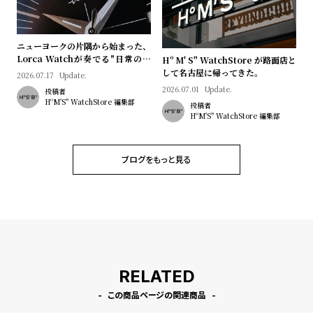
プ
ビ
ラ
ス
ス
ニューヨークの片隅から始まった、
Lorca Watchが奏でる"日常のロ
よ
お
Hº M' S" WatchStore が路面店と
マン"｜Brand Picks #08
して名古屋に帰ってきた。
2026.07.17
Update.
く
問
2026.07.01
Update.
投稿者
あ
い
HºM'S" WatchStore 編集部
投稿者
HºM'S" WatchStore 編集部
る
合
質
わ
問
せ
ブログをもっと見る
RELATED
この商品ページの関連商品