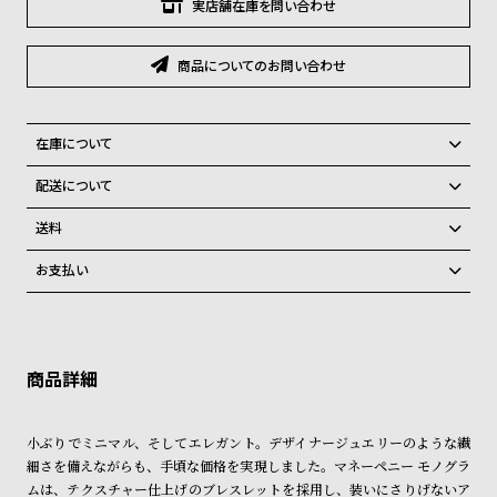
グ
実店舗在庫を問い合わせ
ラ
フ
商品についてのお問い合わせ
全
世
て
界
在庫について
の
の
全国の系列店と在庫を共有しているため、在庫切れの場合がございま
配送について
商
腕
す。
ご注文商品のお届け日数は在庫状況により異なり、
在庫切れの場合、キャンセルをさせて頂きます。
品
時
送料
計
弊社物流センターからの発送
配送料：550円（全国一律）
お支払い
税込16,500円以上で全国送料無料
系列店舗から取り寄せ後に発送
ブ
クレジットカード、Amazon Pay、PayPay、コンビニ後払い、代金引
ラ
換、銀行振込
上記のいずれかでの発送となります。
※限定品・受注販売商品・予約商品はクレジットカード、銀行振込のみ
ン
発送日の確定はご注文確認後となります。場合によってはお届け日時の
ご利用頂けます。
ご希望に沿えない場合もございますので予めご了承くださいませ。
ド
一
ショッピングガイド
詳しくは下記のページをご覧くださいませ。
小ぶりでミニマル、そしてエレガント。デザイナージュエリーのような繊
覧
※ご予約商品・受注商品は、記載のお届け予定での発送となります。
細さを備えながらも、手頃な価格を実現しました。マネーペニー モノグラ
ラ
メ
ムは、テクスチャー仕上げのブレスレットを採用し、装いにさりげないア
商品の発送に関しまして