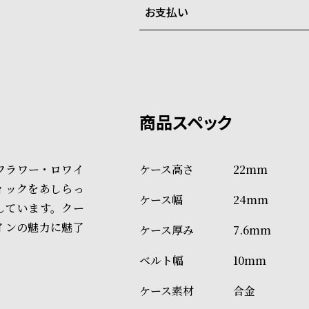
お支払い
弊社物流センターからの発送
配送料：550円（全国一律）
系列店舗から取り寄せ後に発
税込16,500円以上で全国送料無
クレジットカード、Amazon P
上記のいずれかでの発送となり
※限定品・受注販売商品・予約
発送日の確定はご注文確認後と
ショッピングガイド
場合もございますので予めご了
詳しくは下記のページをご覧く
フラワー・ロワイ
22mm
※ご予約商品・受注商品は、記
ィックをあしらっ
24mm
商品の発送に関しまして
しています。クー
インの魅力に魅了
7.6mm
10mm
合金