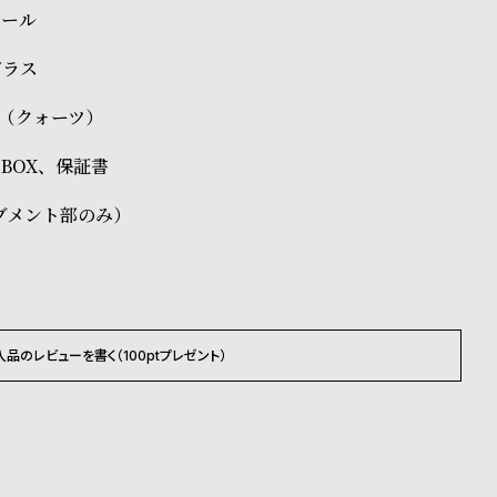
チール
ガラス
35（クォーツ）
正BOX、保証書
ブメント部のみ）
入品のレビューを書く（100ptプレゼント）