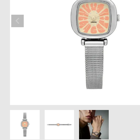
の
別
商
注
品
モ
デ
ル
受
雑
注
誌
販
掲
売
載
モ
商
デ
品
ル