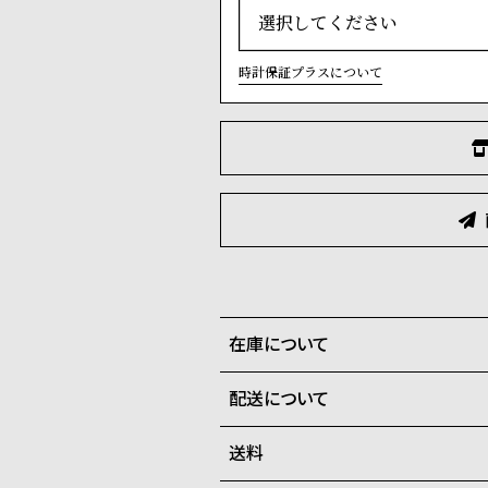
時計保証プラスについて
在庫について
配送について
全国の系列店と在庫を共有して
在庫切れの場合、キャンセルを
送料
ご注文商品のお届け日数は在庫