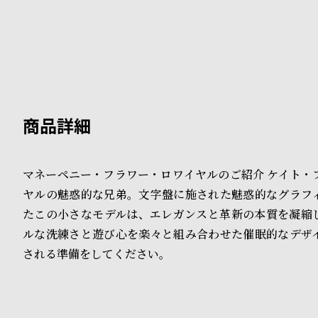
B
S
l
h
o
o
g
p
l
i
マネーペニー・フラワー・ロワイヤルのご紹介 ケイト・
s
ヤルの魅惑的な兄弟。文字盤に施された魅惑的なグラフ
t
たこの小さなモデルは、エレガンスと革新の本質を凝縮
ルな洗練さと遊び心を楽々と組み合わせた催眠的なデザ
#
される準備をしてください。
P
e