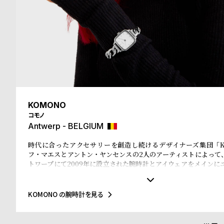
る
合
質
わ
問
せ
KOMONO
コモノ
Antwerp - BELGIUM
時代に合ったアクセサリーを創造し続けるデザイナーズ集団「K
フ・マエスとアントン・ヤンセンスの2人のアーティストによって
トワープにて2009年に設立された腕時計とアイウェアをメインに
イテムを展開するアクセサリーブランド。「KOMONO」という
本語の『小物』からインスパイアされ、その言葉の持つ意味の奥
おり、老若男女全ての人々に愛されるようにという意味がこめら
KOMONO の腕時計を見る
インコンセプトは「レトロフューチャー」。そぎ落とされた「
ン」のなかに、時代性を落とし込んだ「ユニークな素材使い」が
ッションデザイナーを輩出したアントワープらしい洗練さを持ちま