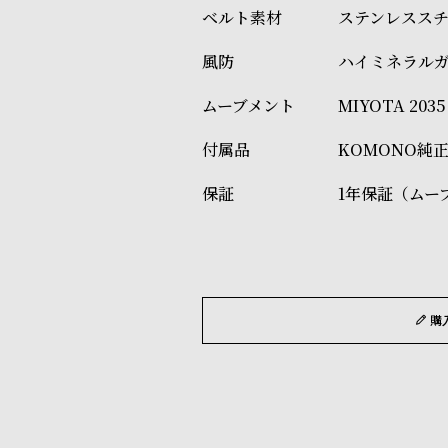
ステンレスス
ハイミネラル
MIYOTA 20
KOMONO純
1年保証（ムー
購