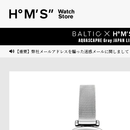
ベ
プ
ル
ル
ト
ウ
ォ
ッ
【重要】弊社メールアドレスを騙った迷惑メールに関しまして
チ
バ
ン
ド
そ
限
の
定
他
/