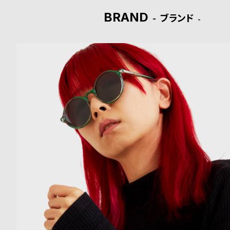
BRAND
ド
ブランド
時
刻
計
印
保
サ
証
ー
プ
ビ
ラ
ス
ス
よ
お
く
問
あ
い