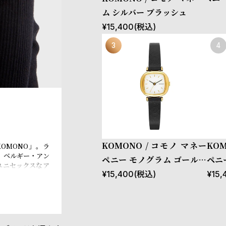
ム シルバー ブラッシュ
¥
15,400
(税込)
KOMONO / コモノ マネー
KO
OMONO」。ラ
、ベルギー・アン
ペニー モノグラム ゴールド
ペニ
ユニセックスなア
ブラック
¥
15,400
(税込)
¥
15,
ブランド名は、日
深さや多様性のと
れています。デザ
ミニマルなデザイ
特徴。数々のファ
す。