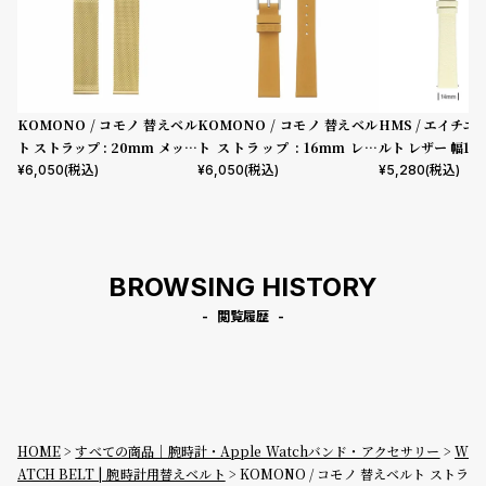
KOMONO / コモノ 替えベル
KOMONO / コモノ 替えベル
HMS / エイチエ
ト ストラップ : 20mm メッシ
ト ストラップ : 16mm レザ
ルト レザー 幅14
ュ/ゴールド
ー/ナチュラル シルバー
シルバー
¥
6,050
(税込)
¥
6,050
(税込)
¥
5,280
(税込)
BROWSING HISTORY
閲覧履歴
HOME
すべての商品｜腕時計・Apple Watchバンド・アクセサリー
W
ATCH BELT | 腕時計用替えベルト
KOMONO / コモノ 替えベルト ストラ