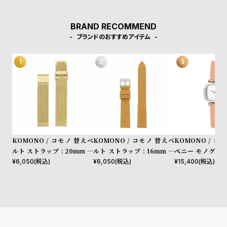
受
雑
デザイナーを輩出したアントワープらしい洗練さを持ちます。
注
誌
BRAND RECOMMEND
販
掲
ブランドのおすすめアイテム
売
載
モ
商
デ
品
ル
衣
セ
装
ー
貸
ル
KOMONO / コモノ 替えベ
KOMONO / コモノ 替えベ
KOMONO / コ
出
ルト ストラップ : 20mm メ
ルト ストラップ : 16mm レ
ペニー モノグラム
情
ッシュ/ゴールド
ザー/ナチュラル シルバー
ブラッシュ
¥
6,050
(税込)
¥
6,050
(税込)
¥
15,400
(税込)
報
N
A
e
b