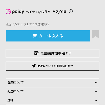
コ
ー
￥2,016
ニ
ペイディなら月々
ッ
シ
税込16,500円以上で全国送料無料
ュ
ヴ
カートに入れる
ィ
ヴ
ィ
ア
実店舗在庫を問い合わせ
ン
ウ
エ
商品についてのお問い合わせ
ス
ト
ウ
ッ
在庫について
ド
全国の系列店と在庫を共有しているため、在庫切れの場合、誠に勝手な
配送について
ク
がらキャンセルをさせて頂きます。
ロ
ご注文商品のお届け日数は在庫状況により異なり、
送料
ノ