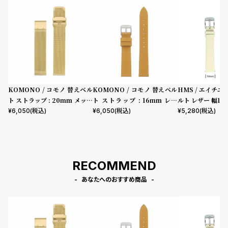
プ
ビ
ラ
ス
ス
よ
お
く
問
あ
い
る
合
KOMONO / コモノ 替えベル
KOMONO / コモノ 替えベル
HMS / エイチエ
ト ストラップ : 20mm メッシ
ト ストラップ : 16mm レザ
ルト レザー 幅14
質
わ
ュ/ゴールド
ー/ナチュラル シルバー
シルバー
¥
6,050
(税込)
¥
6,050
(税込)
¥
5,280
(税込)
問
せ
RECOMMEND
あなたへのおすすめ商品