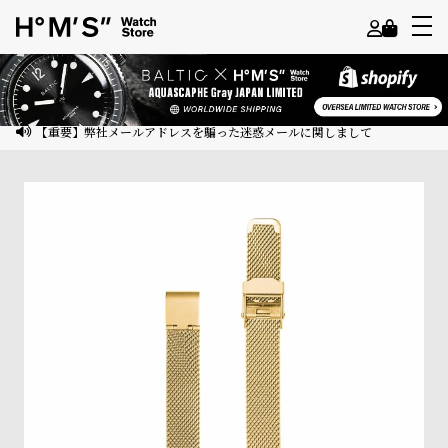
よ
う
こ
【重要】弊社メールアドレスを騙った迷惑メールに関しまして
そ
ゲ
ス
ト
様
ロ
グ
イ
ン
会
員