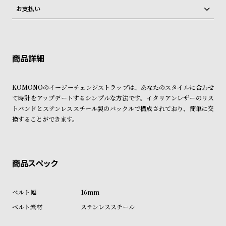
グ
弊社物流センターからの発送
配送料：550円（全国一律）
お支払い
ラ
税込16,500円以上で全国送料無料
系列店舗から取り寄せ後に発送
フ
クレジットカード、Amazon Pay、PayPay、コンビニ後払い、代金引
換、銀行振込
上記のいずれかでの発送となります。
※限定品・受注販売商品・予約商品はクレジットカード、銀行振込のみ
全
世
発送日の確定はご注文確認後となります。場合によってはお届け日時の
ご利用頂けます。
ご希望に沿えない場合もございますので予めご了承くださいませ。
て
界
ショッピングガイド
の
の
詳しくは下記のページをご覧くださいませ。
KOMONOのイージーチェンジストラップは、あなたのスタイルに合わせ
商
腕
※ご予約商品・受注商品は、記載のお届け予定での発送となります。
て時計をアップデートするシンプルな方法です。イタリアンレザーのリス
品
時
トバンドとステンレススチール製のバックルで構成されており、簡単に交
商品の発送に関しまして
計
換することができます。
ブ
ラ
ン
ド
一
16mm
覧
ステンレススチール
ラ
メ