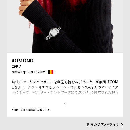
ル
ル
ト
ウ
ォ
ッ
チ
バ
ン
ド
KOMONO
コモノ
そ
限
Antwerp - BELGIUM
の
定
時代に合ったアクセサリーを創造し続けるデザイナーズ集団「KOM
他
/
ONO」。ラフ・マエスとアントン・ヤンセンスの2人のアーティス
の
別
トによって、ベルギー・アントワープにて2009年に設立された腕時
計とアイウェアをメインにユニセックスなアイテムを展開するアク
商
注
セサリーブランド。「KOMONO」というブランド名は、日本語の
『小物』からインスパイアされ、その言葉の持つ意味の奥深さや多
品
モ
KOMONO の腕時計を見る
様性のとおり、老若男女全ての人々に愛されるようにという意味が
デ
こめられています。デザインコンセプトは「レトロフューチャ
ー」。そぎ落とされた「ミニマルなデザイン」のなかに、時代性を
ル
世界のブランドを探す
落とし込んだ「ユニークな素材使い」が特徴。数々のファッション