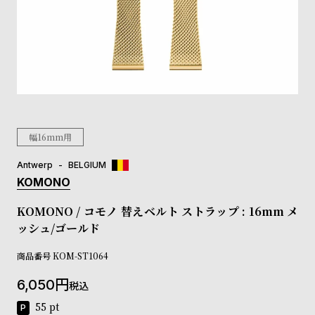
登
録
#Tags
リ
ッ
プ
幅16mm用
バ
ル
チ
Antwerp
BELGIUM
ッ
KOMONO
ク
ア
KOMONO / コモノ 替えベルト ストラップ : 16mm メ
ッ
ッシュ/ゴールド
プ
ル
商品番号
KOM-ST1064
ウ
ォ
6,050
税込
ッ
55
pt
チ