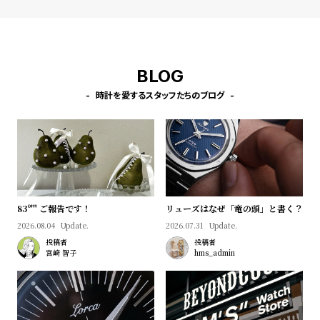
w
o
s
u
t
B
S
BLOG
l
h
時計を愛するスタッフたちのブログ
o
o
g
p
l
i
s
t
83º'" ご報告です！
リューズはなぜ「竜の頭」と書く？
#
2026.08.04
Update.
2026.07.31
Update.
投稿者
投稿者
P
宮﨑 智子
hms_admin
e
o
p