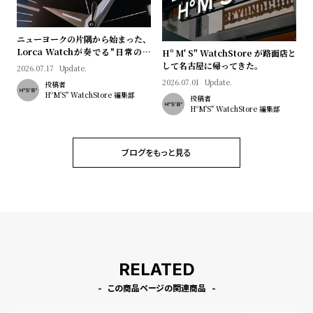
l
e
ニューヨークの片隅から始まった、
Lorca Watchが奏でる"日常のロ
Hº M' S" WatchStore が路面店と
シ
返
マン"｜Brand Picks #08
して名古屋に帰ってきた。
2026.07.17
Update.
ョ
品
2026.07.01
Update.
投稿者
HºM'S" WatchStore 編集部
ッ
に
投稿者
HºM'S" WatchStore 編集部
ピ
つ
ン
い
ブログをもっと見る
グ
て
ガ
イ
ド
時
刻
計
印
RELATED
保
サ
この商品ページの関連商品
証
ー