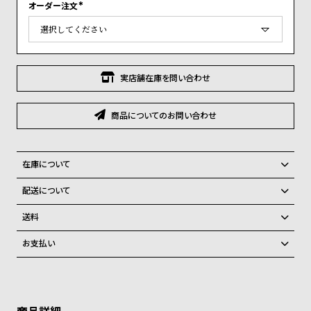
グ
オーダー注文
(
ラ
必
須
フ
)
全
世
実店舗在庫を問い合わせ
て
界
の
の
商品についてのお問い合わせ
商
腕
品
時
計
在庫について
ブ
こちらの商品はメーカーからのお取り寄せとなります。ご注文確定後約
配送について
2～3週間での発送となります。
ラ
ご注文商品のお届け日数は在庫状況により異なり、
メーカーにて在庫確認後、在庫切れの際はキャンセルをさせて頂く場合
送料
ン
がございます。
弊社物流センターからの発送
配送料：550円（全国一律）
ド
お支払い
税込16,500円以上で全国送料無料
系列店舗から取り寄せ後に発送
一
クレジットカード、Amazon Pay、PayPay、コンビニ後払い、代金引
覧
換、銀行振込
上記のいずれかでの発送となります。
※限定品・受注販売商品・予約商品はクレジットカード、銀行振込のみ
発送日の確定はご注文確認後となります。場合によってはお届け日時の
ラ
メ
ご利用頂けます。
ご希望に沿えない場合もございますので予めご了承くださいませ。