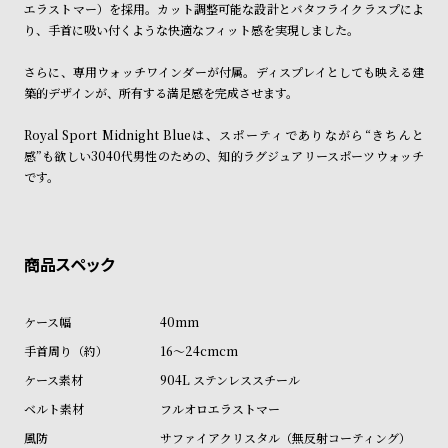
エラストマー）を採用。カット調整可能な設計とバタフライクラスプによ
ル
ル
り、手首に吸い付くような快適なフィット感を実現しました。
ト
ウ
ォ
さらに、専用ウォッチワインダーが付属。ディスプレイとしても映える建
築的デザインが、所有する満足感を完成させます。
ッ
チ
Royal Sport Midnight Blueは、スポーティでありながら“きちんと
バ
感”も欲しい3040代男性のための、知的ラグジュアリースポーツウォッチ
です。
ン
ド
そ
限
の
定
他
/
の
別
40mm
商
注
16～24cmcm
品
モ
904L ステンレススチール
デ
フルオロエラストマー
ル
サファイアクリスタル（無反射コーティング）