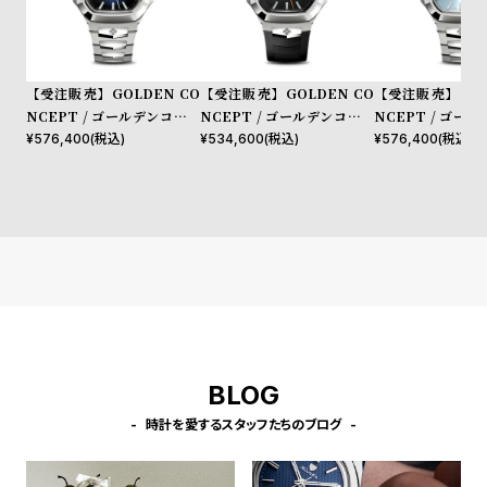
プ
ビ
ラ
ス
ス
よ
お
【受注販売】GOLDEN CO
【受注販売】GOLDEN CO
【受注販売】GOL
NCEPT / ゴールデンコンセ
NCEPT / ゴールデンコンセ
NCEPT / ゴー
く
問
プト Royal Evening - Auto
プト Royal Sport - Autom
プト Royal Eveni
¥
576,400
(税込)
¥
534,600
(税込)
¥
576,400
(税込)
あ
い
matic Watch / EVSW200 -
atic Watch / SPSW200 - O
matic Watch / 
る
合
Midnight Blue
nyx Black
Sierra Blue
質
わ
問
せ
BLOG
時計を愛するスタッフたちのブログ