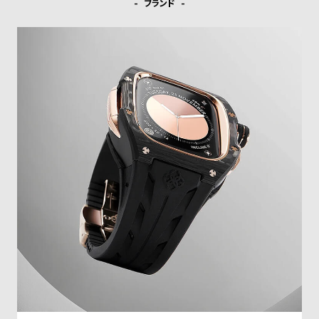
w
o
ブランド
s
u
t
B
S
l
h
o
o
g
p
l
i
s
t
#
P
e
o
p