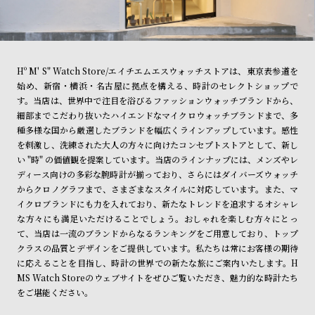
Hº M' S" Watch Store/エイチエムエスウォッチストアは、東京表参道を
始め、新宿・横浜・名古屋に拠点を構える、時計のセレクトショップで
す。当店は、世界中で注目を浴びるファッションウォッチブランドから、
細部までこだわり抜いたハイエンドなマイクロウォッチブランドまで、多
種多様な国から厳選したブランドを幅広くラインアップしています。感性
を刺激し、洗練された大人の方々に向けたコンセプトストアとして、新し
い "時" の価値観を提案しています。当店のラインナップには、メンズやレ
ディース向けの多彩な腕時計が揃っており、さらにはダイバーズウォッチ
からクロノグラフまで、さまざまなスタイルに対応しています。また、マ
イクロブランドにも力を入れており、新たなトレンドを追求するオシャレ
な方々にも満足いただけることでしょう。おしゃれを楽しむ方々にとっ
て、当店は一流のブランドからなるランキングをご用意しており、トップ
クラスの品質とデザインをご提供しています。私たちは常にお客様の期待
に応えることを目指し、時計の世界での新たな旅にご案内いたします。H
MS Watch Storeのウェブサイトをぜひご覧いただき、魅力的な時計たち
をご堪能ください。