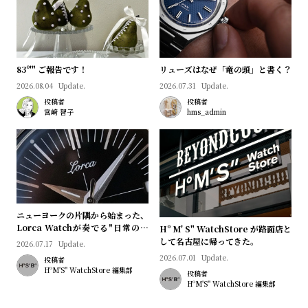
83º'" ご報告です！
リューズはなぜ「竜の頭」と書く？
2026.08.04
Update.
2026.07.31
Update.
投稿者
投稿者
宮﨑 智子
hms_admin
ニューヨークの片隅から始まった、
Lorca Watchが奏でる"日常のロ
Hº M' S" WatchStore が路面店と
マン"｜Brand Picks #08
して名古屋に帰ってきた。
2026.07.17
Update.
2026.07.01
Update.
投稿者
HºM'S" WatchStore 編集部
投稿者
HºM'S" WatchStore 編集部