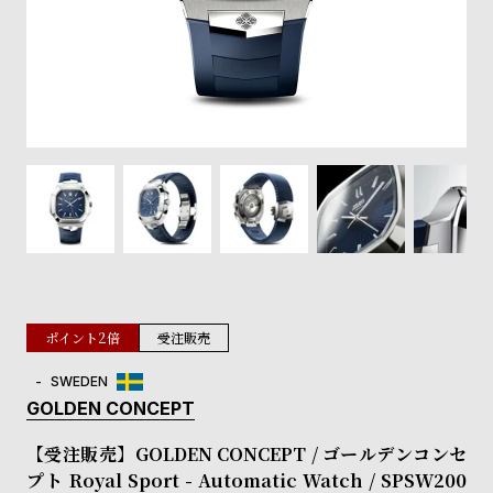
登
録
#Tags
リ
ッ
プ
バ
ル
チ
ッ
ク
ア
ポイント2倍
受注販売
ッ
プ
SWEDEN
ル
GOLDEN CONCEPT
ウ
ォ
【受注販売】GOLDEN CONCEPT / ゴールデンコンセ
ッ
プト Royal Sport - Automatic Watch / SPSW200
チ