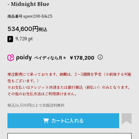
- Midnight Blue
コ
ー
ニ
商品番号
spsw200-bls25
ッ
534,600
シ
税込
ュ
9,720
pt
ヴ
ィ
ヴ
￥178,200
ペイディなら月々
ィ
ア
ン
受注販売にて承っております。納期は、2～3週間を予定（※前後する可能
ウ
性もございます。）
エ
※お支払いはクレジット決済または銀行振込（前払い）のみとなります。
ス
その他のお支払方法はご利用頂けません。
ト
ウ
税込16,500円以上で全国送料無料
ッ
ド
カートに入れる
ク
ロ
ノ