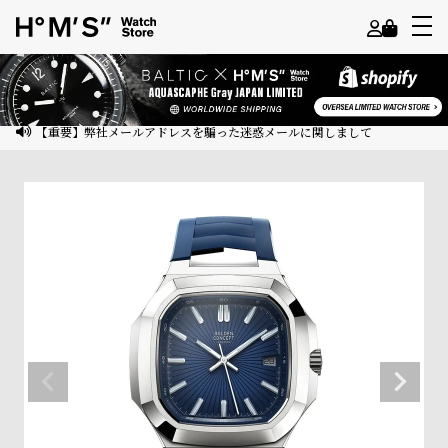
よ
う
こ
【重要】弊社メールアドレスを騙った迷惑メールに関しまして
そ
ゲ
ス
ト
様
ロ
グ
イ
ン
会
員