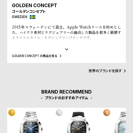
l
GOLDEN CONCEPT
e
ゴールデンコンセプト
SWEDEN
シ
返
2015年スウェーデンにて設立。Apple Watchケースを初めとし
た、ハイテク素材とラグジュアリーの融合した製品を数多く展開す
ョ
品
るライフスタイル・ラグジュアリーブランドです。
ッ
に
ゴールデンコンセプトでは、Apple Watchに新しく ユニークな外
観を与えるための時計ケースとストラ ップを豊富に取り揃えていま
ピ
つ
す。お手持ちのApple Watchに「付属のネジを止めるだけで簡単に
GOLDEN CONCEPT の商品を見る
ン
い
装着が可能」。Apple Watchとは思えない”高級時計”に仕上がりま
す。このクラシックなデザインは、あらゆるライフスタイルにマッ
グ
て
チします。
世界のブランドを探す
ガ
イ
BRAND RECOMMEND
ド
ブランドのおすすめアイテム
時
刻
計
印
保
サ
証
ー