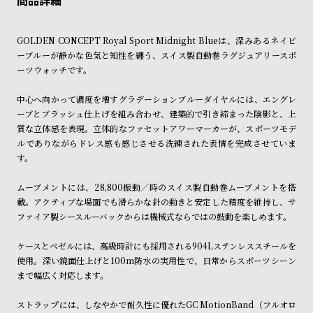
ン
ン
ショッピングガイド
キ
ズ
詳しくは下記のページをご覧くださいませ。
GOLDEN CONCEPT Royal Sport Midnight Blueは、深みあるネイビ
※ご予約商品・受注商品は、記載のお届け予定での発送となります。
ン
腕
ーブルーが静かな色気と知性を纏う、スイス製自動巻ラグジュアリースポ
グ
時
ーツウォッチです。
商品の発送に関しまして
計
中心へ向かって濃度を増すグラデーションブルーダイヤルには、エングレ
レ
キ
ーブとブラッシュ仕上げを組み合わせ、建築的で引き締まった陰影と、上
デ
ッ
質な立体感を表現。立体的なファセットアワーマーカーが、スポーツモデ
ルでありながらドレス感も感じさせる洗練された表情を完成させていま
ィ
ズ
す。
ー
腕
ス
時
ムーブメントには、28,800振動／時のスイス製自動巻ムーブメントを搭
載。アクティブな場面でも滑らかな針の動きと安定した精度を維持し、サ
腕
計
ファイア製シースルーバックからは機械式ならではの鼓動を楽しめます。
時
計
ケースとベゼルには、高級時計にも採用される904Lステンレススチールを
使用。深い鏡面仕上げと100m防水の実用性で、日常からスポーツシーン
替
ア
まで幅広く対応します。
え
ッ
ベ
プ
ストラップには、しなやかで耐久性に優れたGC MotionBand（フルオロ