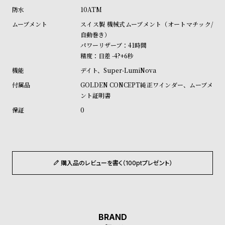
受
雑
10ATM
注
誌
スイス製 機械式ムーブメント（オートマチック/
販
掲
自動巻き）
パワーリザーブ：41時間
売
載
精度：日差 -4?+6秒
モ
商
デイト、Super-LumiNova
デ
品
GOLDEN CONCEPT純正ワインダー、ムーブメ
ル
ント証明書
衣
セ
0
装
ー
貸
ル
出
情
購入品のレビューを書く（100ptプレゼント）
報
N
A
e
b
BRAND