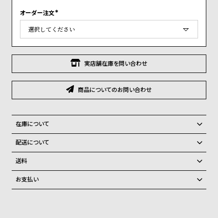
グ
ラ
オーダー注文
(
フ
必
須
)
全
世
て
界
実店舗在庫を問い合わせ
の
の
商
腕
商品についてのお問い合わせ
品
時
計
在庫について
ブ
全国の系列店と在庫を共有しているため、在庫切れの場合がございま
ラ
配送について
す。
ン
ご注文商品のお届け日数は在庫状況により異なり、
在庫切れの場合、キャンセルをさせて頂きます。
送料
ド
弊社物流センターからの発送
配送料：550円（全国一律）
お支払い
一
税込16,500円以上で全国送料無料
系列店舗から取り寄せ後に発送
クレジットカード、Amazon Pay、PayPay、コンビニ後払い、代金引
覧
換、銀行振込
上記のいずれかでの発送となります。
ラ
メ
※限定品・受注販売商品・予約商品はクレジットカード、銀行振込のみ
発送日の確定はご注文確認後となります。場合によってはお届け日時の