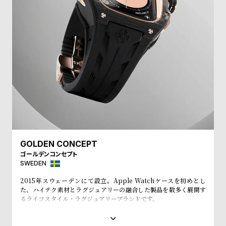
l
e
シ
返
ョ
品
ッ
に
ピ
つ
ン
い
グ
て
ガ
イ
GOLDEN CONCEPT
ゴールデンコンセプト
ド
SWEDEN
時
刻
2015年スウェーデンにて設立。Apple Watchケースを初めとし
計
印
た、ハイテク素材とラグジュアリーの融合した製品を数多く展開す
保
サ
るライフスタイル・ラグジュアリーブランドです。
ゴールデンコンセプトでは、Apple Watchに新しく ユニークな外
証
ー
観を与えるための時計ケースとストラ ップを豊富に取り揃えていま
す。お手持ちのApple Watchに「付属のネジを止めるだけで簡単に