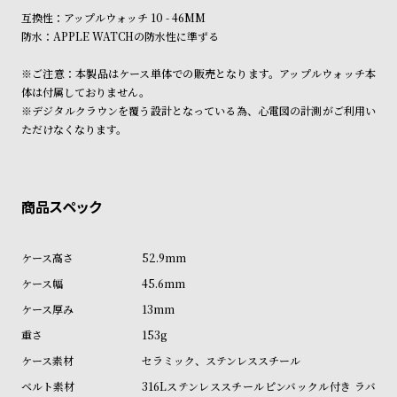
受
雑
互換性：アップルウォッチ 10 - 46MM
注
誌
防水：APPLE WATCHの防水性に準ずる
販
掲
※ご注意：本製品はケース単体での販売となります。アップルウォッチ本
売
載
体は付属しておりません。
モ
商
※デジタルクラウンを覆う設計となっている為、心電図の計測がご利用い
ただけなくなります。
デ
品
ル
衣
セ
装
ー
貸
ル
出
52.9mm
情
45.6mm
報
13mm
153g
N
A
セラミック、ステンレススチール
e
b
316Lステンレススチールピンバックル付き ラバ