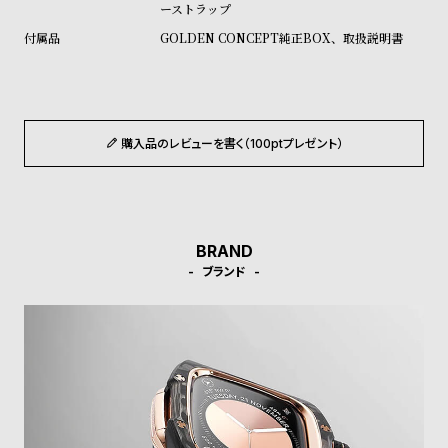
w
o
ーストラップ
s
u
GOLDEN CONCEPT純正BOX、取扱説明書
t
B
S
l
h
購入品のレビューを書く（100ptプレゼント）
o
o
g
p
l
i
BRAND
s
ブランド
t
#
P
e
o
p