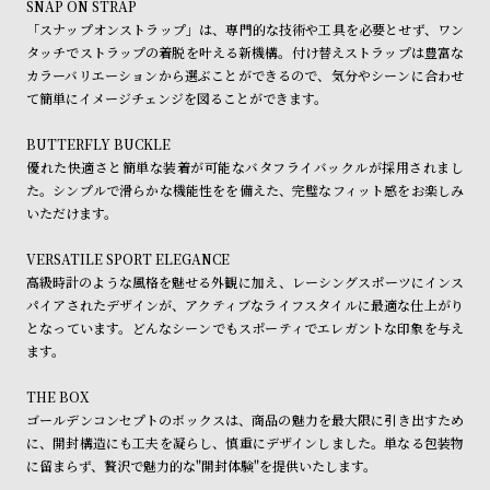
SNAP ON STRAP
ル
ル
「スナップオンストラップ」は、専門的な技術や工具を必要とせず、ワン
ト
ウ
タッチでストラップの着脱を叶える新機構。付け替えストラップは豊富な
ォ
カラーバリエーションから選ぶことができるので、気分やシーンに合わせ
て簡単にイメージチェンジを図ることができます。
ッ
チ
BUTTERFLY BUCKLE
バ
優れた快適さと簡単な装着が可能なバタフライバックルが採用されまし
た。シンプルで滑らかな機能性をを備えた、完璧なフィット感をお楽しみ
ン
いただけます。
ド
そ
限
VERSATILE SPORT ELEGANCE
高級時計のような風格を魅せる外観に加え、レーシングスポーツにインス
の
定
パイアされたデザインが、アクティブなライフスタイルに最適な仕上がり
他
/
となっています。どんなシーンでもスポーティでエレガントな印象を与え
の
別
ます。
商
注
THE BOX
品
モ
ゴールデンコンセプトのボックスは、商品の魅力を最大限に引き出すため
デ
に、開封構造にも工夫を凝らし、慎重にデザインしました。単なる包装物
に留まらず、贅沢で魅力的な"開封体験"を提供いたします。
ル