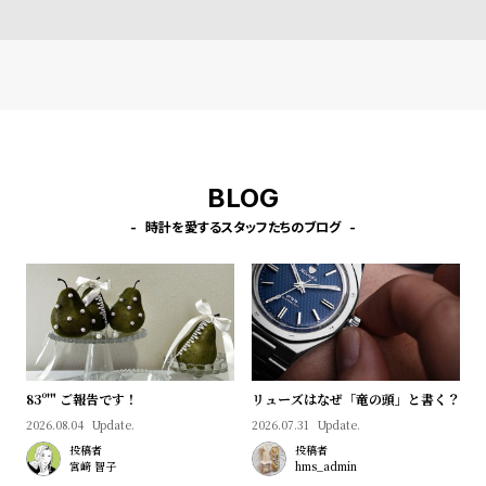
BLOG
時計を愛するスタッフたちのブログ
83º'" ご報告です！
リューズはなぜ「竜の頭」と書く？
2026.08.04
Update.
2026.07.31
Update.
投稿者
投稿者
宮﨑 智子
hms_admin