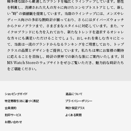
種多様な国から厳選したブランドを幅広くラインアップしています。感性
を刺激し、洗練された大人の方々に向けたコンセプトストアとして、新し
い "時" の価値観を提案しています。当店のラインナップには、メンズやレ
ディース向けの多彩な腕時計が揃っており、さらにはダイバーズウォッチ
からクロノグラフまで、さまざまなスタイルに対応しています。また、マ
イクロブランドにも力を入れており、新たなトレンドを追求するオシャレ
な方々にも満足いただけることでしょう。おしゃれを楽しむ方々にとっ
て、当店は一流のブランドからなるランキングをご用意しており、トップ
クラスの品質とデザインをご提供しています。私たちは常にお客様の期待
に応えることを目指し、時計の世界での新たな旅にご案内いたします。H
MS Watch Storeのウェブサイトをぜひご覧いただき、魅力的な時計たち
をご堪能ください。
ショッピングガイド
返品について
特定商取引法に基づく表記
プライバシーポリシー
会員規約
時計保証プラス
刻印サービス
よくある質問
お問い合わせ