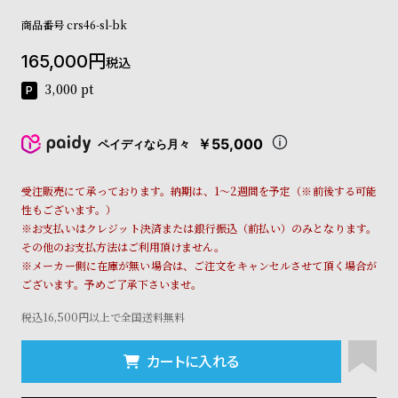
コ
商品番号
crs46-sl-bk
ー
ニ
165,000
ッ
税込
シ
3,000
pt
ュ
ヴ
ィ
￥55,000
ペイディなら月々
ヴ
ィ
ア
受注販売にて承っております。納期は、1～2週間を予定（※前後する可能
ン
性もございます。）
ウ
※お支払いはクレジット決済または銀行振込（前払い）のみとなります。
エ
その他のお支払方法はご利用頂けません。
ス
※メーカー側に在庫が無い場合は、ご注文をキャンセルさせて頂く場合が
ト
ございます。予めご了承下さいませ。
ウ
ッ
税込16,500円以上で全国送料無料
ド
ク
カートに入れる
ロ
ノ