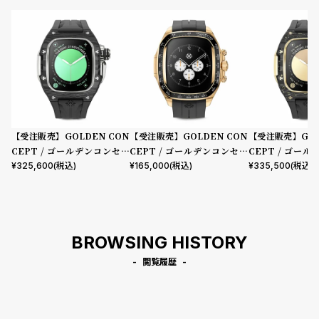
【受注販売】GOLDEN CON
【受注販売】GOLDEN CON
【受注販売】GOL
CEPT / ゴールデンコンセプ
CEPT / ゴールデンコンセプ
CEPT / ゴー
ト Apple Watch 10 46MM用
ト Apple Watch 10 46MM用
ト Apple Watch
¥
325,600
(税込)
¥
165,000
(税込)
¥
335,500
(税込)
Case RSCIII46 Silver Carb
Case CRS46 Gold
Case RSCIII46 
on
n
BROWSING HISTORY
閲覧履歴