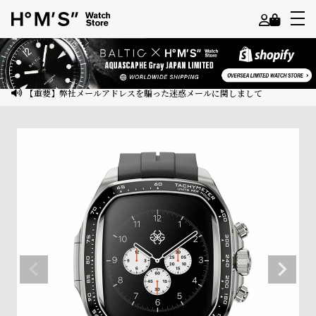
よ
う
こ
【重要】弊社メールアドレスを騙った迷惑メールに関しまして
そ
ゲ
ス
ト
様
ロ
グ
イ
ン
会
員