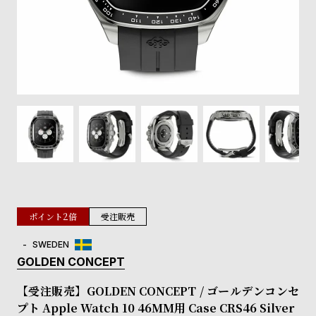
登
録
#Tags
リ
ッ
プ
バ
ル
チ
ッ
ク
ア
ポイント2倍
受注販売
ッ
プ
SWEDEN
ル
GOLDEN CONCEPT
ウ
ォ
【受注販売】GOLDEN CONCEPT / ゴールデンコンセ
ッ
プト Apple Watch 10 46MM用 Case CRS46 Silver
チ