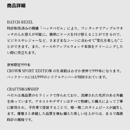
ン
ン
ご利用頂けます。
ご希望に沿えない場合もございますので予めご了承くださいませ。
キ
ズ
ショッピングガイド
詳しくは下記のページをご覧くださいませ。
ン
腕
HATCH-BEZEL
※ご予約商品・受注商品は、記載のお届け予定での発送となります。
グ
時
特許取得済みの機構「ハッチベゼル」により、ワンタッチでアップルウオ
ッチの入れ替えが可能に。簡単にケースを付け替えることができるので、
商品の発送に関しまして
計
ビジネスやレジャーなど、さまざまなシーンに合わせて"変化を楽しむ”こ
レ
キ
とができます。また、ケースやアップルウォッチ本体をクリーニングした
デ
ッ
い際に役立ちます。
ィ
ズ
世界限定999本
ー
腕
CROWN SPORT EDITION の生産数はわずか世界で999本になります。
ス
時
バックケースには1/999のシリアルナンバーが刻印されています。
腕
計
CRAFTSMANSHIP
時
ベゼルは高品質のセラミックで作られており、洗練された光沢のある外観
計
を持っています。テキストやデザインはすべて熟練した職人によって丁寧
に彫刻され、手作業で塗装することで、唯一無二のタイムピースが誕生し
替
ア
ます。優雅さと卓越した品質を兼ね備えた美しい仕上がりは、まるで高級
え
ッ
時計の風格です。
ベ
プ