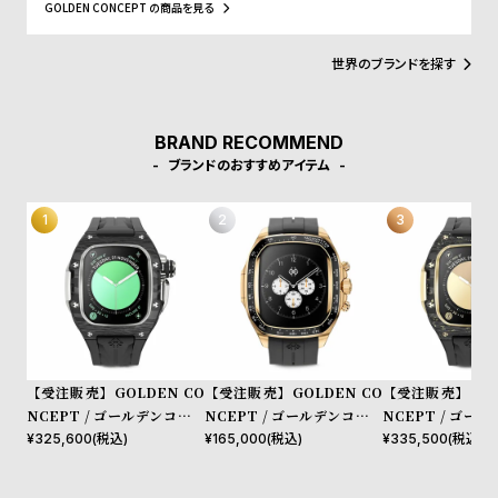
プ
ビ
GOLDEN CONCEPT の商品を見る
装着が可能」。Apple Watchとは思えない”高級時計”に仕上がりま
ラ
ス
す。このクラシックなデザインは、あらゆるライフスタイルにマッ
チします。
ス
世界のブランドを探す
よ
お
く
問
BRAND RECOMMEND
あ
い
ブランドのおすすめアイテム
る
合
質
わ
問
せ
【受注販売】GOLDEN CO
【受注販売】GOLDEN CO
【受注販売】GOL
NCEPT / ゴールデンコンセ
NCEPT / ゴールデンコンセ
NCEPT / ゴー
プト Apple Watch 10 46M
プト Apple Watch 10 46M
プト Apple Watc
¥
325,600
(税込)
¥
165,000
(税込)
¥
335,500
(税込)
M用 Case RSCIII46 Silver
M用 Case CRS46 Gold
M用 Case RSCII
Carbon
Carbon