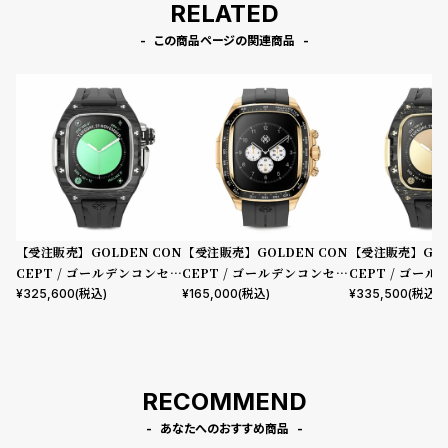
RELATED
この商品ページの関連商品
【受注販売】GOLDEN CON
【受注販売】GOLDEN CON
【受注販売】GOL
CEPT / ゴールデンコンセプ
CEPT / ゴールデンコンセプ
CEPT / ゴー
ト Apple Watch 10 46MM用
ト Apple Watch 10 46MM用
ト Apple Watch
¥
325,600
(税込)
¥
165,000
(税込)
¥
335,500
(税込)
Case RSCIII46 Silver Carb
Case CRS46 Gold
Case RSCIII46 
on
n
RECOMMEND
あなたへのおすすめ商品