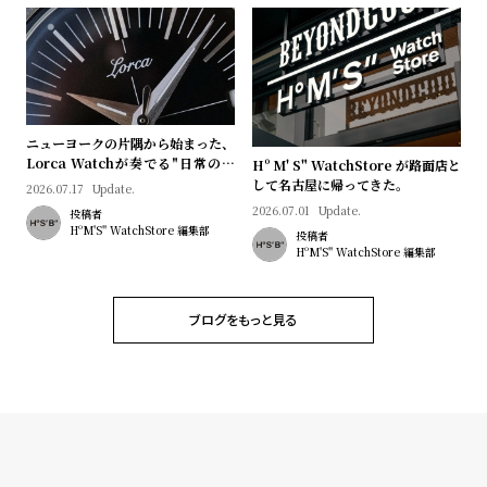
ニューヨークの片隅から始まった、
Lorca Watchが奏でる"日常のロ
Hº M' S" WatchStore が路面店と
マン"｜Brand Picks #08
して名古屋に帰ってきた。
2026.07.17
Update.
2026.07.01
Update.
投稿者
HºM'S" WatchStore 編集部
投稿者
HºM'S" WatchStore 編集部
ブログをもっと見る