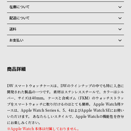
グ
在庫について
ラ
フ
全国の系列店と在庫を共有しているため、在庫切れの場合がございま
配送について
す。
ご注文商品のお届け日数は在庫状況により異なり、
全
世
在庫切れの場合、キャンセルをさせて頂きます。
送料
て
界
弊社物流センターからの発送
配送料：550円（全国一律）
お支払い
の
の
税込16,500円以上で全国送料無料
系列店舗から取り寄せ後に発送
クレジットカード、Amazon Pay、PayPay、コンビニ後払い、代金引
商
腕
換、銀行振込
上記のいずれかでの発送となります。
品
時
※限定品・受注販売商品・予約商品はクレジットカード、銀行振込のみ
発送日の確定はご注文確認後となります。場合によってはお届け日時の
ご利用頂けます。
計
ご希望に沿えない場合もございますので予めご了承くださいませ。
ブ
ショッピングガイド
詳しくは下記のページをご覧くださいませ。
ラ
DW スマートウォッチケースは、DWのラインナップの中でも特に入念に
※ご予約商品・受注商品は、記載のお届け予定での発送となります。
開発された製品の一つです。 素材はステンレススチールで、カラーはシル
ン
バー、サイズは40mm。 ケースと合成ゴム（FKM）のウォッチストラッ
商品の発送に関しまして
ド
プをスマートウォッチに取り付けるのはとても簡単。 Apple Watch用ケ
一
ースは、Apple Watch Series 6、5、4およびApple Watch SEにお使い
いただけます。 あなたらしいスタイルで、Apple Watchの機能性を存分
覧
にお楽しみください。
ラ
メ
※Apple Watch 本体は付属しておりません。