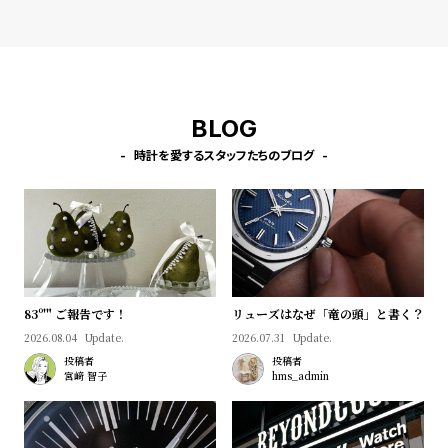
l
e
シ
返
ョ
品
BLOG
ッ
に
時計を愛するスタッフたちのブログ
ピ
つ
ン
い
グ
て
ガ
イ
ド
83º'" ご報告です！
リューズはなぜ「竜の頭」と書く？
時
刻
2026.08.04
Update.
2026.07.31
Update.
投稿者
投稿者
計
印
宮﨑 智子
hms_admin
保
サ
証
ー