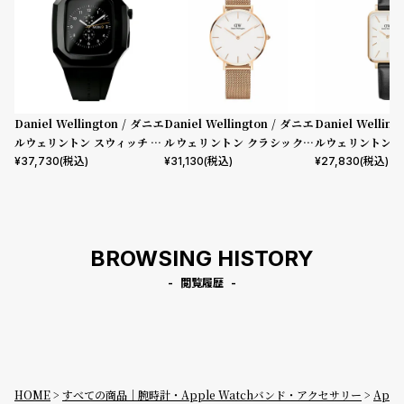
Daniel Wellington / ダニエ
Daniel Wellington / ダニエ
Daniel Wellin
ルウェリントン スウィッチ 40
ルウェリントン クラシックペ
ルウェリントン 
mm Apple watch アップル
ティット メルローズ ローズゴ
フィールド ロー
¥
37,730
(税込)
¥
31,130
(税込)
¥
27,830
(税込)
ウォッチ ケース ブラック
ールド 32mm
ワイト 20mm
BROWSING HISTORY
閲覧履歴
HOME
すべての商品｜腕時計・Apple Watchバンド・アクセサリー
Ap