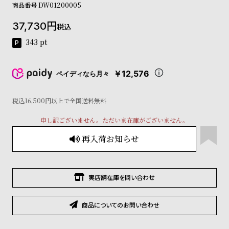
商品番号
DW01200005
コ
ー
37,730
ニ
税込
ッ
343
pt
シ
ュ
ヴ
￥12,576
ペイディなら月々
ィ
ヴ
ィ
税込16,500円以上で全国送料無料
ア
ン
申し訳ございません。ただいま在庫がございません。
ウ
再入荷お知らせ
エ
ス
ト
ウ
実店舗在庫を問い合わせ
ッ
ド
ク
商品についてのお問い合わせ
ロ
ノ