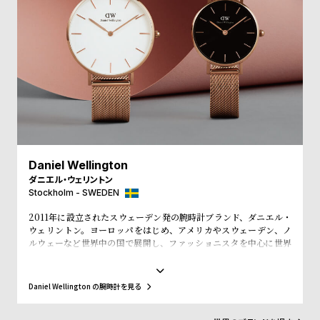
受
雑
注
誌
販
掲
売
載
モ
商
デ
品
ル
衣
セ
Daniel Wellington
装
ー
ダニエル・ウェリントン
貸
ル
Stockholm - SWEDEN
出
2011年に設立されたスウェーデン発の腕時計ブランド、ダニエル・
情
ウェリントン。ヨーロッパをはじめ、アメリカやスウェーデン、ノ
ルウェーなど世界中の国で展開し、ファッショニスタを中心に世界
報
で常に話題を集めています。シンプルで大きな文字盤に、薄いケー
ス、好みに応じて付け替えられる豊富なカラーのレザーやNATO タ
イプベルトというトレンドスタイルを築き、ファッションウォッチ
N
A
Daniel Wellington の腕時計を見る
界に革命をもたらしました。スウェーデンにおけるシンプルでタイ
e
b
ムレスなデザインとイギリスの伝統的で紳士的なスタイルの融合
が、高級感を演出し、ミニマリズムが時代を超えて愛されるデザイ