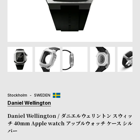
登
録
#Tags
リ
ッ
プ
バ
ル
チ
ッ
ク
ア
Stockholm
SWEDEN
ッ
Daniel Wellington
プ
ル
Daniel Wellington / ダニエルウェリントン スウィッ
ウ
チ 40mm Apple watch アップルウォッチ ケース シル
ォ
バー
ッ
チ