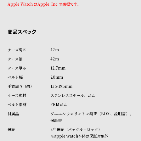
ン
ン
Apple Watch はApple, Inc.の商標です。
キ
ズ
ン
腕
グ
時
計
レ
キ
42m
デ
ッ
42m
ィ
ズ
12.7mm
ー
腕
20mm
ス
時
135-195mm
腕
計
ステンレススチール、ゴム
時
FKMゴム
計
ダニエルウェリントン純正（BOX、説明書）、
替
ア
保証書
え
ッ
2年保証（バックル・ロック）
ベ
プ
※apple watch本体は保証対象外