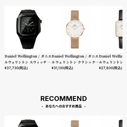
Daniel Wellington / ダニエ
Daniel Wellington / ダニエ
Daniel Wellin
ルウェリントン スウィッチ 40
ルウェリントン クラシックペ
ルウェリントン 
mm Apple watch アップル
ティット メルローズ ローズゴ
フィールド ロー
¥
37,730
(税込)
¥
31,130
(税込)
¥
27,830
(税込)
ウォッチ ケース ブラック
ールド 32mm
ワイト 20mm
RECOMMEND
あなたへのおすすめ商品