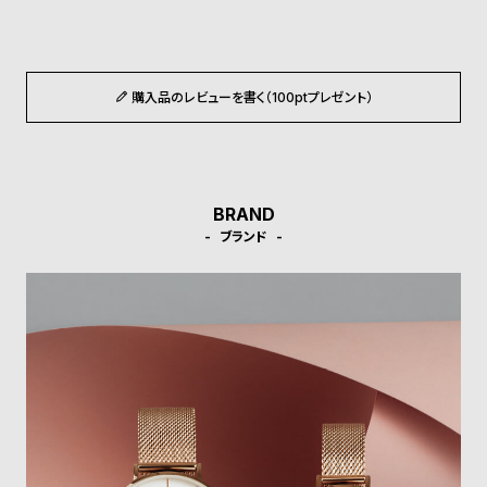
ル
ル
ト
ウ
ォ
購入品のレビューを書く（100ptプレゼント）
ッ
チ
バ
ン
BRAND
ド
ブランド
そ
限
の
定
他
/
の
別
商
注
品
モ
デ
ル