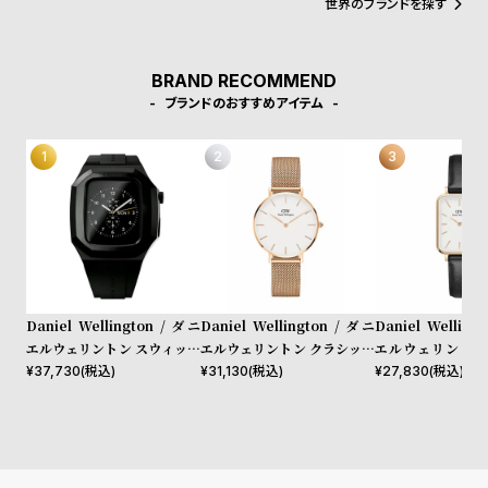
世界のブランドを探す
w
o
ンであることを証明しています。
s
u
t
BRAND RECOMMEND
B
S
ブランドのおすすめアイテム
l
h
o
o
g
p
l
i
s
t
Daniel Wellington / ダニ
Daniel Wellington / ダニ
Daniel Welling
#
エルウェリントン スウィッチ
エルウェリントン クラシック
エルウェリントン
40mm Apple watch アップ
ペティット メルローズ ロー
シェフィールド ロ
P
¥
37,730
(税込)
¥
31,130
(税込)
¥
27,830
(税込)
ルウォッチ ケース ブラック
ズゴールド 32mm
ド/ホワイト 20m
e
o
p