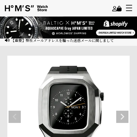
よ
う
こ
【重要】弊社メールアドレスを騙った迷惑メールに関しまして
そ
ゲ
ス
ト
様
ロ
グ
イ
ン
会
員