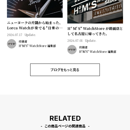
プ
ビ
ラ
ス
ス
ニューヨークの片隅から始まった、
よ
お
Lorca Watchが奏でる"日常のロ
Hº M' S" WatchStore が路面店と
く
問
マン"｜Brand Picks #08
して名古屋に帰ってきた。
2026.07.17
Update.
2026.07.01
Update.
あ
い
投稿者
HºM'S" WatchStore 編集部
投稿者
る
合
HºM'S" WatchStore 編集部
質
わ
問
せ
ブログをもっと見る
RELATED
この商品ページの関連商品