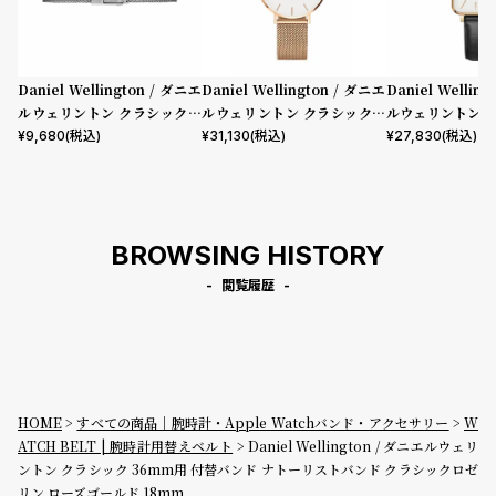
Daniel Wellington / ダニエ
Daniel Wellington / ダニエ
Daniel Wellin
ルウェリントン クラシックペ
ルウェリントン クラシックペ
ルウェリントン 
ティット 32mm用 付替バンド
ティット メルローズ ローズゴ
フィールド ロー
¥
9,680
(税込)
¥
31,130
(税込)
¥
27,830
(税込)
クラシックペティット リスト
ールド 32mm
ワイト 20mm
バンド スターリング 14mm
BROWSING HISTORY
閲覧履歴
HOME
すべての商品｜腕時計・Apple Watchバンド・アクセサリー
W
ATCH BELT | 腕時計用替えベルト
Daniel Wellington / ダニエルウェリ
ントン クラシック 36mm用 付替バンド ナトーリストバンド クラシックロゼ
リン ローズゴールド 18mm