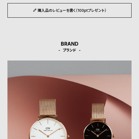
ン
ン
購入品のレビューを書く（100ptプレゼント）
キ
ズ
ン
腕
グ
時
計
BRAND
レ
キ
ブランド
デ
ッ
ィ
ズ
ー
腕
ス
時
腕
計
時
計
替
ア
え
ッ
ベ
プ