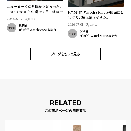
l
ニューヨークの片隅から始まった、
e
Lorca Watchが奏でる"日常のロ
Hº M' S" WatchStore が路面店と
マン"｜Brand Picks #08
して名古屋に帰ってきた。
2026.07.17
Update.
2026.07.01
Update.
シ
返
投稿者
HºM'S" WatchStore 編集部
投稿者
ョ
品
HºM'S" WatchStore 編集部
ッ
に
ピ
つ
ブログをもっと見る
ン
い
グ
て
ガ
イ
ド
時
刻
RELATED
計
印
この商品ページの関連商品
保
サ
証
ー