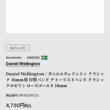
登
録
#Tags
リ
ッ
プ
幅18mm用
バ
ル
チ
Stockholm
SWEDEN
ッ
Daniel Wellington
ク
ア
Daniel Wellington / ダニエルウェリントン クラシッ
ッ
ク 36mm用 付替バンド ナトーリストバンド クラシッ
プ
クロゼリン ローズゴールド 18mm
ル
ウ
商品番号
DW00200211
ォ
ッ
4,730
税込
チ