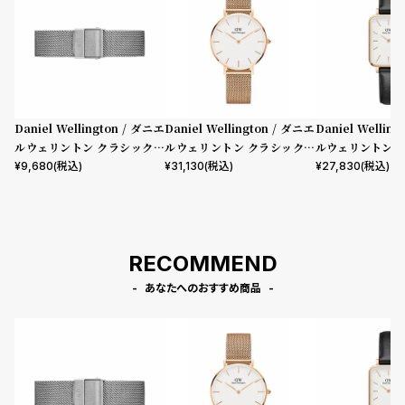
プ
ビ
ラ
ス
ス
よ
お
く
問
Daniel Wellington / ダニエ
Daniel Wellington / ダニエ
Daniel Wellin
あ
い
ルウェリントン クラシックペ
ルウェリントン クラシックペ
ルウェリントン 
る
合
ティット 32mm用 付替バンド
ティット メルローズ ローズゴ
フィールド ロー
¥
9,680
(税込)
¥
31,130
(税込)
¥
27,830
(税込)
質
わ
クラシックペティット リスト
ールド 32mm
ワイト 20mm
バンド スターリング 14mm
問
せ
RECOMMEND
あなたへのおすすめ商品