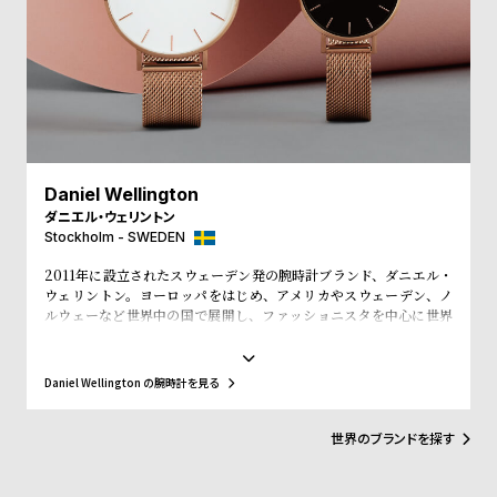
ル
ル
ト
ウ
ォ
ッ
チ
バ
Daniel Wellington
ン
ダニエル・ウェリントン
ド
Stockholm - SWEDEN
そ
限
2011年に設立されたスウェーデン発の腕時計ブランド、ダニエル・
の
定
ウェリントン。ヨーロッパをはじめ、アメリカやスウェーデン、ノ
ルウェーなど世界中の国で展開し、ファッショニスタを中心に世界
他
/
で常に話題を集めています。シンプルで大きな文字盤に、薄いケー
の
別
ス、好みに応じて付け替えられる豊富なカラーのレザーやNATO タ
イプベルトというトレンドスタイルを築き、ファッションウォッチ
商
注
Daniel Wellington の腕時計を見る
界に革命をもたらしました。スウェーデンにおけるシンプルでタイ
品
モ
ムレスなデザインとイギリスの伝統的で紳士的なスタイルの融合
が、高級感を演出し、ミニマリズムが時代を超えて愛されるデザイ
世界のブランドを探す
デ
ンであることを証明しています。
ル