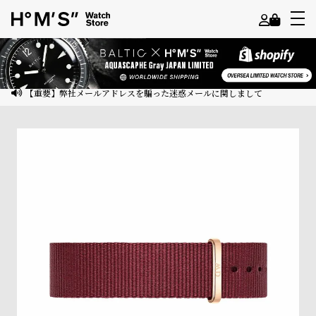
よ
う
こ
【重要】弊社メールアドレスを騙った迷惑メールに関しまして
そ
ゲ
ス
ト
様
ロ
グ
イ
ン
会
員