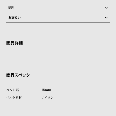
す。その際は誠に勝手ながらキャンセルとさせて頂きます。予めご了承
グ
ご注文商品のお届け日数は在庫状況により異なり、
ください。
ラ
送料
フ
弊社物流センターからの発送
配送料：550円（全国一律）
お支払い
税込16,500円以上で全国送料無料
系列店舗から取り寄せ後に発送
全
世
クレジットカード、Amazon Pay、PayPay、コンビニ後払い、代金引
換、銀行振込
て
界
上記のいずれかでの発送となります。
※限定品・受注販売商品・予約商品はクレジットカード、銀行振込のみ
発送日の確定はご注文確認後となります。場合によってはお届け日時の
の
の
ご利用頂けます。
ご希望に沿えない場合もございますので予めご了承くださいませ。
商
腕
ショッピングガイド
品
時
詳しくは下記のページをご覧くださいませ。
※ご予約商品・受注商品は、記載のお届け予定での発送となります。
計
ブ
商品の発送に関しまして
ラ
ン
ド
18mm
一
ナイロン
覧
ラ
メ