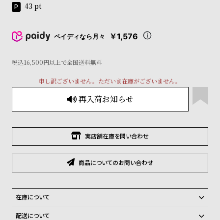
コ
43
pt
ー
ニ
ッ
￥1,576
ペイディなら月々
シ
ュ
税込16,500円以上で全国送料無料
ヴ
ィ
申し訳ございません。ただいま在庫がございません。
ヴ
ィ
再入荷お知らせ
ア
ン
ウ
エ
実店舗在庫を問い合わせ
ス
ト
ウ
商品についてのお問い合わせ
ッ
ド
ク
在庫について
ロ
全国の系列店と在庫を共有しているため、在庫切れの場合がございま
ノ
配送について