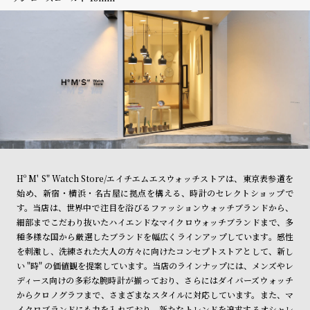
Hº M' S" Watch Store/エイチエムエスウォッチストアは、東京表参道を
始め、新宿・横浜・名古屋に拠点を構える、時計のセレクトショップで
す。当店は、世界中で注目を浴びるファッションウォッチブランドから、
細部までこだわり抜いたハイエンドなマイクロウォッチブランドまで、多
種多様な国から厳選したブランドを幅広くラインアップしています。感性
を刺激し、洗練された大人の方々に向けたコンセプトストアとして、新し
い "時" の価値観を提案しています。当店のラインナップには、メンズやレ
ディース向けの多彩な腕時計が揃っており、さらにはダイバーズウォッチ
からクロノグラフまで、さまざまなスタイルに対応しています。また、マ
イクロブランドにも力を入れており、新たなトレンドを追求するオシャレ