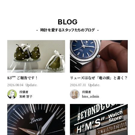
w
o
s
u
t
BLOG
B
S
時計を愛するスタッフたちのブログ
l
h
o
o
g
p
l
i
s
83º'" ご報告です！
リューズはなぜ「竜の頭」と書く？
2026.08.04
Update.
2026.07.31
Update.
t
投稿者
投稿者
#
宮﨑 智子
hms_admin
P
e
o
p