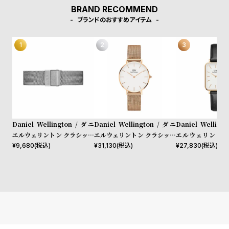
受
雑
BRAND RECOMMEND
注
誌
ブランドのおすすめアイテム
販
掲
売
載
モ
商
デ
品
ル
衣
セ
装
ー
Daniel Wellington / ダニ
Daniel Wellington / ダニ
Daniel Welling
貸
ル
エルウェリントン クラシック
エルウェリントン クラシック
エルウェリントン
ペティット 32mm用 付替バ
ペティット メルローズ ロー
シェフィールド ロ
¥
9,680
(税込)
¥
31,130
(税込)
¥
27,830
(税込)
出
ンド クラシックペティット
ズゴールド 32mm
ド/ホワイト 20m
情
リストバンド スターリング 1
報
4mm
N
A
e
b