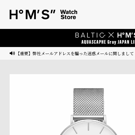
ベ
プ
ル
ル
ト
ウ
ォ
ッ
【重要】弊社メールアドレスを騙った迷惑メールに関しまして
チ
バ
ン
ド
そ
限
の
定
他
/