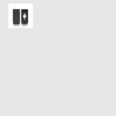
衣
セ
装
ー
貸
ル
出
情
報
N
A
e
b
w
o
s
u
t