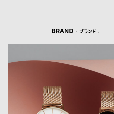
ド
時
刻
計
印
BRAND
ブランド
保
サ
証
ー
プ
ビ
ラ
ス
ス
よ
お
く
問
あ
い