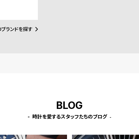
ォッチ界に革命を
ップルウォッチ ケース ブラ
デザインとイギリ
ック
マリズムが時代を
のブランドを探す
BLOG
時計を愛するスタッフたちのブログ