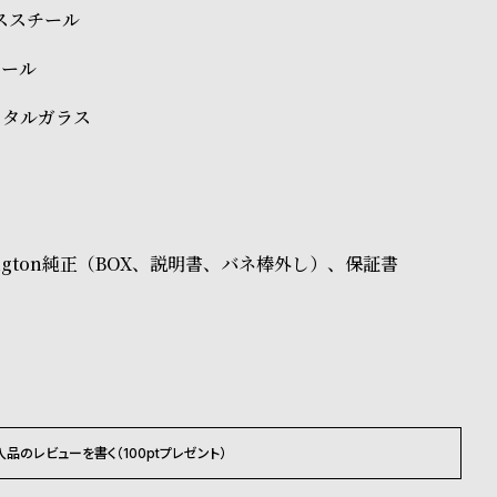
レススチール
チール
スタルガラス
ellington純正（BOX、説明書、バネ棒外し）、保証書
入品のレビューを書く（100ptプレゼント）