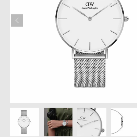
の
別
商
注
品
モ
デ
ル
受
雑
注
誌
販
掲
売
載
モ
商
デ
品
ル