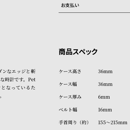
お支払い
弊社物流センターからの発送
配送料：550円（全国一律）
系列店舗から取り寄せ後に発
税込16,500円以上で全国送料無
クレジットカード、Amazon P
上記のいずれかでの発送となり
※限定品・受注販売商品・予約
発送日の確定はご注文確認後と
ショッピングガイド
場合もございますので予めご了
詳しくは下記のページをご覧く
、モダンなエッジと斬
36mm
※ご予約商品・受注商品は、記
時計です。Pet
36mm
商品の発送に関しまして
インとなっているた
ん。
6mm
16mm
155～215mm