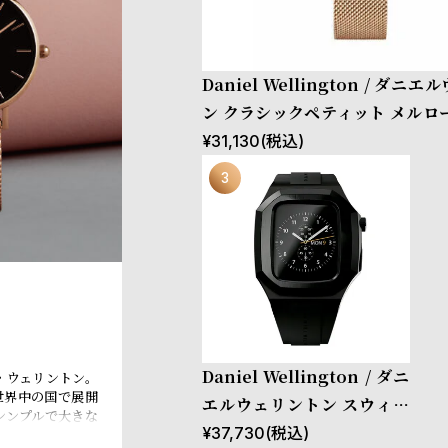
Daniel Wellington / ダニ
ン クラシックペティット メルロ
ゴールド 32mm
¥
31,130
(税込)
Daniel Wellington / ダニ
・ウェリントン。
世界中の国で展開
エルウェリントン スウィッ
シンプルで大きな
チ 40mm Apple watch ア
¥
37,730
(税込)
のレザーやNAT