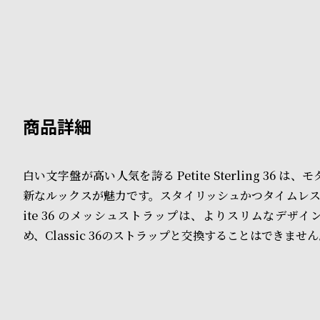
B
S
l
h
o
o
g
p
l
i
白い文字盤が高い人気を誇る Petite Sterling 36 は
s
新なルックスが魅力です。スタイリッシュかつタイムレスな
t
ite 36 のメッシュストラップは、よりスリムなデザ
め、Classic 36のストラップと交換することはできませ
#
P
e