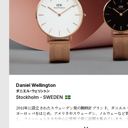
る
合
質
わ
問
せ
Daniel Wellington
ダニエル・ウェリントン
Stockholm - SWEDEN
2011年に設立されたスウェーデン発の腕時計ブランド、ダニエル
ヨーロッパをはじめ、アメリカやスウェーデン、ノルウェーなど
し、ファッショニスタを中心に世界で常に話題を集めています。
文字盤に、薄いケース、好みに応じて付け替えられる豊富なカラー