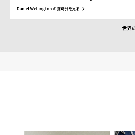
O タイプベルトというトレンドスタイルを築き、ファッションウ
もたらしました。スウェーデンにおけるシンプルでタイムレスな
Daniel Wellington の腕時計を見る
スの伝統的で紳士的なスタイルの融合が、高級感を演出し、ミニ
超えて愛されるデザインであることを証明しています。
世界