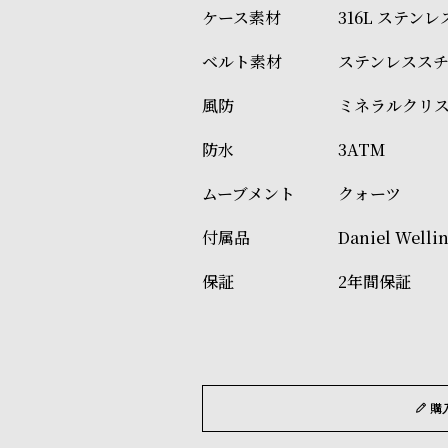
316L ステン
ステンレスス
ミネラルクリ
3ATM
クォーツ
Daniel W
2年間保証
購