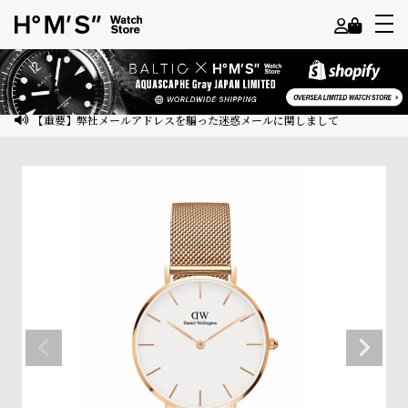
よ
う
こ
【重要】弊社メールアドレスを騙った迷惑メールに関しまして
そ
ゲ
ス
ト
様
ロ
グ
イ
ン
会
員