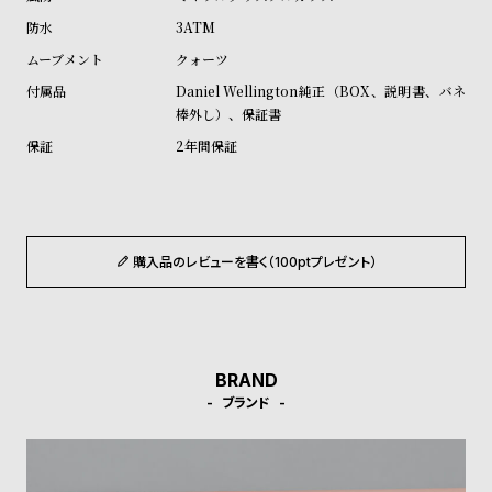
ル
ル
3ATM
ト
ウ
クォーツ
ォ
Daniel Wellington純正（BOX、説明書、バネ
ッ
棒外し）、保証書
チ
2年間保証
バ
ン
ド
そ
限
購入品のレビューを書く（100ptプレゼント）
の
定
他
/
の
別
BRAND
商
注
ブランド
品
モ
デ
ル