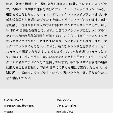
始め、新宿・横浜・名古屋に拠点を構える、時計のセレクトショップで
す。当店は、世界中で注目を浴びるファッションウォッチブランドから、
細部までこだわり抜いたハイエンドなマイクロウォッチブランドまで、多
種多様な国から厳選したブランドを幅広くラインアップしています。感性
を刺激し、洗練された大人の方々に向けたコンセプトストアとして、新し
い "時" の価値観を提案しています。当店のラインナップには、メンズやレ
ディース向けの多彩な腕時計が揃っており、さらにはダイバーズウォッチ
からクロノグラフまで、さまざまなスタイルに対応しています。また、マ
イクロブランドにも力を入れており、新たなトレンドを追求するオシャレ
な方々にも満足いただけることでしょう。おしゃれを楽しむ方々にとっ
て、当店は一流のブランドからなるランキングをご用意しており、トップ
クラスの品質とデザインをご提供しています。私たちは常にお客様の期待
に応えることを目指し、時計の世界での新たな旅にご案内いたします。H
MS Watch Storeのウェブサイトをぜひご覧いただき、魅力的な時計たち
をご堪能ください。
ショッピングガイド
返品について
特定商取引法に基づく表記
プライバシーポリシー
会員規約
時計保証プラス