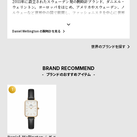
2011年に設立されたスウェーデン発の腕時計ブランド、ダニエル・
w
o
ウェリントン。ヨーロッパをはじめ、アメリカやスウェーデン、ノ
s
u
ルウェーなど世界中の国で展開し、ファッショニスタを中心に世界
で常に話題を集めています。シンプルで大きな文字盤に、薄いケー
t
ス、好みに応じて付け替えられる豊富なカラーのレザーやNATO タ
B
S
イプベルトというトレンドスタイルを築き、ファッションウォッチ
Daniel Wellington の腕時計を見る
界に革命をもたらしました。スウェーデンにおけるシンプルでタイ
l
h
ムレスなデザインとイギリスの伝統的で紳士的なスタイルの融合
o
o
が、高級感を演出し、ミニマリズムが時代を超えて愛されるデザイ
世界のブランドを探す
ンであることを証明しています。
g
p
l
BRAND RECOMMEND
i
ブランドのおすすめアイテム
s
t
#
P
e
o
p
Daniel Wellington / ダニ