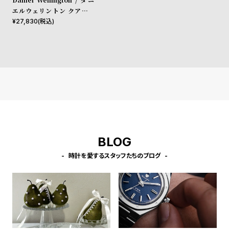
l
エルウェリントン クアドロ
e
シェフィールド ローズゴール
¥
27,830
(税込)
ド/ホワイト 20mm
シ
返
ョ
品
ッ
に
ピ
つ
ン
い
グ
て
ガ
BLOG
イ
時計を愛するスタッフたちのブログ
ド
時
刻
計
印
保
サ
証
ー