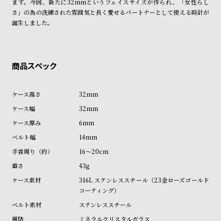
ます。今回、新たに32mmというフェイスサイズが作られ、「女性らし
商品の発送に関しまして
ン
ン
さ」の為の洗練された雰囲気と長く愛せるパートナーとして使える時計が
キ
ズ
誕生しました。
ン
腕
グ
時
計
レ
キ
デ
ッ
32mm
ィ
ズ
32mm
ー
腕
6mm
ス
時
14mm
腕
計
16～20cm
時
43g
計
316L ステンレススチール（23金ローズゴールド
替
ア
コーティング）
え
ッ
ステンレススチール
ベ
プ
ミネラルクリスタルガラス