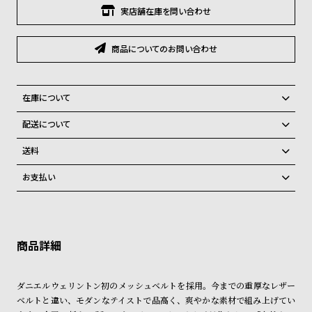
グ
実店舗在庫を問い合わせ
ラ
フ
商品についてのお問い合わせ
全
世
て
界
在庫について
の
の
全国の系列店と在庫を共有しているため、在庫切れの場合がございま
商
腕
配送について
す。
品
時
ご注文商品のお届け日数は在庫状況により異なり、
送料
計
弊社物流センターからの発送
配送料：550円（全国一律）
お支払い
ブ
税込16,500円以上で全国送料無料
系列店舗から取り寄せ後に発送
クレジットカード、Amazon Pay、PayPay、コンビニ後払い、代金引
ラ
換、銀行振込
上記のいずれかでの発送となります。
ン
※限定品・受注販売商品・予約商品はクレジットカード、銀行振込のみ
発送日の確定はご注文確認後となります。場合によってはお届け日時の
ド
ご利用頂けます。
ご希望に沿えない場合もございますので予めご了承くださいませ。
一
ショッピングガイド
詳しくは下記のページをご覧くださいませ。
覧
ダニエルウェリントン初のメッシュベルトを採用。今までの重厚なレザー
※ご予約商品・受注商品は、記載のお届け予定での発送となります。
ラ
メ
ベルトと違い、モダンなテイストで品高く、爽やかな素材で組み上げてい