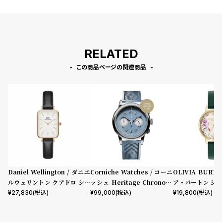
RELATED
この商品ページの関連商品
Daniel Wellington / ダニエ
Corniche Watches / コーニ
OLIVIA BURT
ルウェリントン クアドロ シェ
ッシュ Heritage Chronogr
ア・バートン シグ
フィールド ローズゴールド/ホ
aph Visage ステンレス
mm イラストレ
¥
27,830
(税込)
¥
99,000
(税込)
¥
19,800
(税込)
ワイト 20mm
ーラル フォレス
ザー