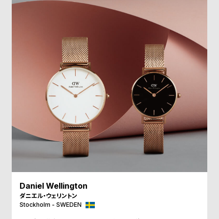
受
雑
注
誌
販
掲
売
載
モ
商
デ
品
ル
衣
セ
装
ー
貸
ル
出
情
報
Daniel Wellington
N
A
ダニエル・ウェリントン
Stockholm - SWEDEN
e
b