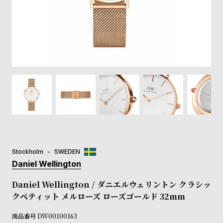
登
録
#Tags
リ
ッ
プ
バ
ル
チ
ッ
ク
ア
Stockholm
SWEDEN
ッ
Daniel Wellington
プ
ル
Daniel Wellington / ダニエルウェリントン クラシッ
ウ
クペティット メルローズ ローズゴールド 32mm
ォ
ッ
商品番号
DW00100163
チ