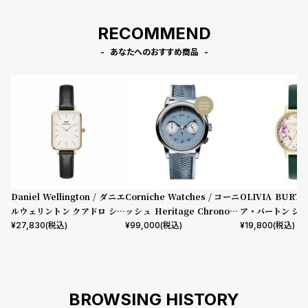
RECOMMEND
あなたへのおすすめ商品
Daniel Wellington / ダニエ
Corniche Watches / コーニ
OLIVIA BURT
ルウェリントン クアドロ シェ
ッシュ Heritage Chronogr
ア・バートン シグ
フィールド ローズゴールド/ホ
aph Visage ステンレス
mm イラストレ
¥
27,830
(税込)
¥
99,000
(税込)
¥
19,800
(税込)
ワイト 20mm
ーラル フォレス
ザー
BROWSING HISTORY