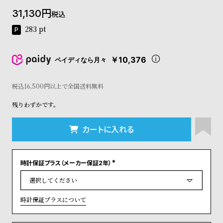
コ
31,130
税込
ー
ニ
283
pt
ッ
シ
ュ
￥10,376
ペイディなら月々
ヴ
ィ
ヴ
税込16,500円以上で全国送料無料
ィ
残りわずかです。
ア
ン
ウ
カートに入れる
エ
ス
ト
時計保証プラス（メーカー保証2年）
ウ
(
ッ
必
須
ド
)
ク
時計保証プラスについて
ロ
ノ