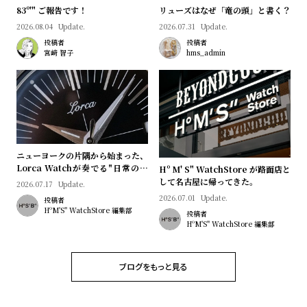
プ
ビ
83º'" ご報告です！
リューズはなぜ「竜の頭」と書く？
ラ
ス
2026.08.04
Update.
2026.07.31
Update.
ス
投稿者
投稿者
宮﨑 智子
hms_admin
よ
お
く
問
あ
い
る
合
質
わ
問
せ
ニューヨークの片隅から始まった、
Lorca Watchが奏でる"日常のロ
Hº M' S" WatchStore が路面店と
マン"｜Brand Picks #08
して名古屋に帰ってきた。
2026.07.17
Update.
2026.07.01
Update.
投稿者
HºM'S" WatchStore 編集部
投稿者
HºM'S" WatchStore 編集部
ブログをもっと見る