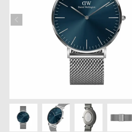
の
別
商
注
品
モ
デ
ル
受
雑
注
誌
販
掲
売
載
モ
商
デ
品
ル