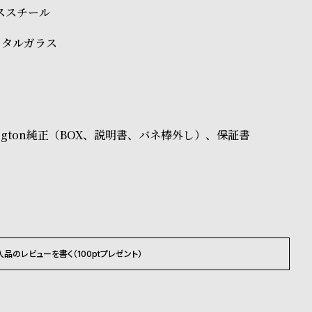
レススチール
スタルガラス
ellington純正（BOX、説明書、バネ棒外し）、保証書
入品のレビューを書く（100ptプレゼント）