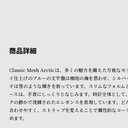
B
S
l
h
o
o
g
p
l
i
Classic Mesh Arcticは、多くの魅力を備えた万能
s
イ仕上げのブルーの文字盤は極地の海を思わせ、シルバ
t
ドは雪のような輝きを放っています。スリムなフォルム
ースは、手首にしっくりとなじみます。時計全体として
#
クの静かで洗練されたエレガンスを表現しています。ど
P
合わせやすく、ストラップを変えることで個性的なコー
e
めます。