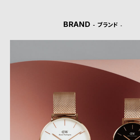
ド
時
刻
BRAND
ブランド
計
印
保
サ
証
ー
プ
ビ
ラ
ス
ス
よ
お
く
問
あ
い