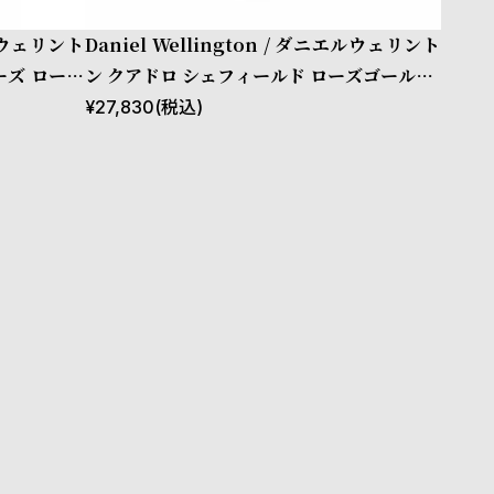
エルウェリント
Daniel Wellington / ダニエルウェリント
ーズ ローズ
ン クアドロ シェフィールド ローズゴールド/
ホワイト 20mm
¥
27,830
(税込)