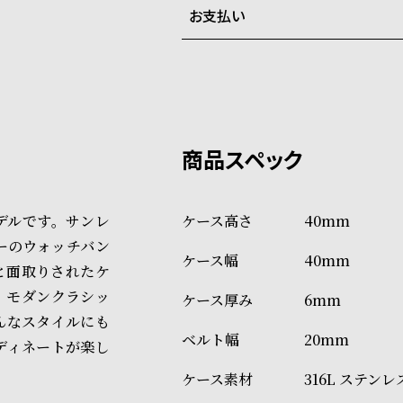
お支払い
弊社物流センターからの発送
配送料：550円（全国一律）
系列店舗から取り寄せ後に発
税込16,500円以上で全国送料無
クレジットカード、Amazon P
上記のいずれかでの発送となり
※限定品・受注販売商品・予約
発送日の確定はご注文確認後と
ショッピングガイド
場合もございますので予めご了
詳しくは下記のページをご覧く
なモデルです。サンレ
40mm
※ご予約商品・受注商品は、記
ーのウォッチバン
40mm
商品の発送に関しまして
と面取りされたケ
、モダンクラシッ
6mm
んなスタイルにも
20mm
ディネートが楽し
316L ステン