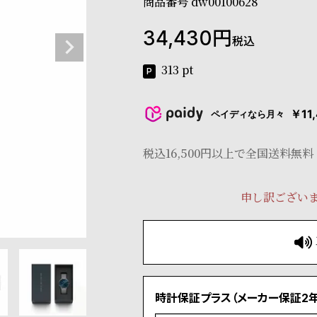
商品番号
dw00100628
34,430
税込
313
pt
￥11
ペイディなら月々
税込16,500円以上で全国送料無料
申し訳ござい
時計保証プラス（メーカー保証2年