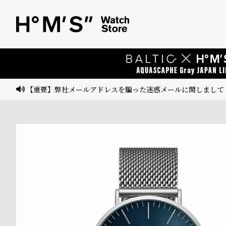
ベ
プ
ル
ル
ト
ウ
ォ
ッ
【重要】弊社メールアドレスを騙った迷惑メールに関しまして
チ
バ
ン
ド
そ
限
の
定
他
/