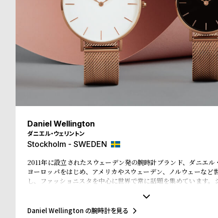
る
合
質
わ
問
せ
Daniel Wellington
ダニエル・ウェリントン
Stockholm - SWEDEN
2011年に設立されたスウェーデン発の腕時計ブランド、ダニエル
ヨーロッパをはじめ、アメリカやスウェーデン、ノルウェーなど
し、ファッショニスタを中心に世界で常に話題を集めています。
文字盤に、薄いケース、好みに応じて付け替えられる豊富なカラー
O タイプベルトというトレンドスタイルを築き、ファッションウ
もたらしました。スウェーデンにおけるシンプルでタイムレスな
Daniel Wellington の腕時計を見る
スの伝統的で紳士的なスタイルの融合が、高級感を演出し、ミニ