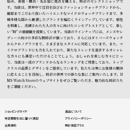
始め、新宿・横浜・名古屋に拠点を構える、時計のセレクトショップで
す。当店は、世界中で注目を浴びるファッションウォッチブランドから、
細部までこだわり抜いたハイエンドなマイクロウォッチブランドまで、多
種多様な国から厳選したブランドを幅広くラインアップしています。感性
を刺激し、洗練された大人の方々に向けたコンセプトストアとして、新し
い "時" の価値観を提案しています。当店のラインナップには、メンズやレ
ディース向けの多彩な腕時計が揃っており、さらにはダイバーズウォッチ
からクロノグラフまで、さまざまなスタイルに対応しています。また、マ
イクロブランドにも力を入れており、新たなトレンドを追求するオシャレ
な方々にも満足いただけることでしょう。おしゃれを楽しむ方々にとっ
て、当店は一流のブランドからなるランキングをご用意しており、トップ
クラスの品質とデザインをご提供しています。私たちは常にお客様の期待
に応えることを目指し、時計の世界での新たな旅にご案内いたします。H
MS Watch Storeのウェブサイトをぜひご覧いただき、魅力的な時計たち
をご堪能ください。
ショッピングガイド
返品について
特定商取引法に基づく表記
プライバシーポリシー
会員規約
時計保証プラス