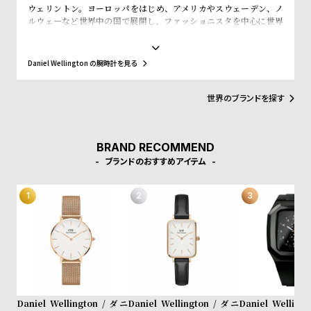
w
o
ウェリントン。ヨーロッパをはじめ、アメリカやスウェーデン、ノ
ルウェーなど世界中の国で展開し、ファッショニスタを中心に世界
s
u
で常に話題を集めています。シンプルで大きな文字盤に、薄いケー
t
ス、好みに応じて付け替えられる豊富なカラーのレザーやNATO タ
イプベルトというトレンドスタイルを築き、ファッションウォッチ
B
S
Daniel Wellington の腕時計を見る
界に革命をもたらしました。スウェーデンにおけるシンプルでタイ
l
h
ムレスなデザインとイギリスの伝統的で紳士的なスタイルの融合
が、高級感を演出し、ミニマリズムが時代を超えて愛されるデザイ
世界のブランドを探す
o
o
ンであることを証明しています。
g
p
l
BRAND RECOMMEND
i
ブランドのおすすめアイテム
s
t
#
P
e
o
p
Daniel Wellington / ダニ
Daniel Wellington / ダニ
Daniel Welling