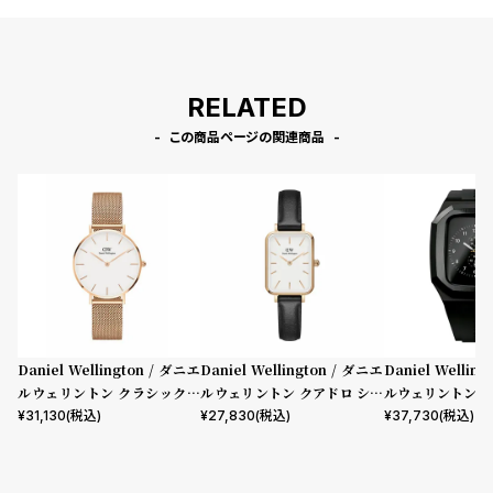
RELATED
この商品ページの関連商品
Daniel Wellington / ダニエ
Daniel Wellington / ダニエ
Daniel Wellin
ルウェリントン クラシックペ
ルウェリントン クアドロ シェ
ルウェリントン ス
ティット メルローズ ローズゴ
フィールド ローズゴールド/ホ
mm Apple wa
¥
31,130
(税込)
¥
27,830
(税込)
¥
37,730
(税込)
ールド 32mm
ワイト 20mm
ウォッチ ケース 