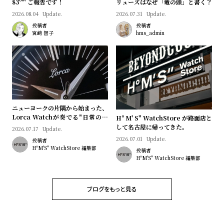
プ
ビ
83º'" ご報告です！
リューズはなぜ「竜の頭」と書く？
2026.08.04
Update.
2026.07.31
Update.
ラ
ス
投稿者
投稿者
ス
宮﨑 智子
hms_admin
よ
お
く
問
あ
い
る
合
質
わ
ニューヨークの片隅から始まった、
問
せ
Lorca Watchが奏でる"日常のロ
Hº M' S" WatchStore が路面店と
マン"｜Brand Picks #08
して名古屋に帰ってきた。
2026.07.17
Update.
2026.07.01
Update.
投稿者
HºM'S" WatchStore 編集部
投稿者
HºM'S" WatchStore 編集部
ブログをもっと見る