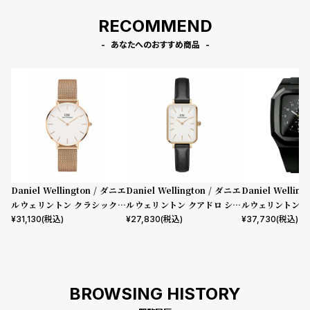
RECOMMEND
あなたへのおすすめ商品
Daniel Wellington / ダニエ
Daniel Wellington / ダニエ
Daniel Wellin
ルウェリントン クラシックペ
ルウェリントン クアドロ シェ
ルウェリントン ス
ティット メルローズ ローズゴ
フィールド ローズゴールド/ホ
mm Apple wa
¥
31,130
(税込)
¥
27,830
(税込)
¥
37,730
(税込)
ールド 32mm
ワイト 20mm
ウォッチ ケース 
BROWSING HISTORY