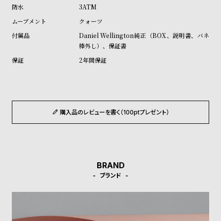
ル
ル
3ATM
ト
ウ
クォーツ
ォ
Daniel Wellington純正（BOX、説明書、バネ
棒外し）、保証書
ッ
チ
2年間保証
バ
ン
ド
購入品のレビューを書く（100ptプレゼント）
そ
限
の
定
他
/
の
別
BRAND
商
注
ブランド
品
モ
デ
ル