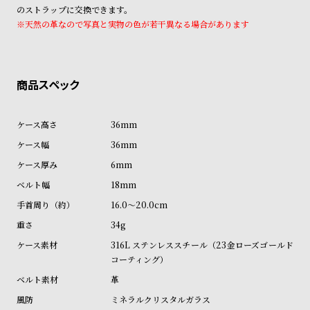
ン
ン
のストラップに交換できます。
※天然の革なので写真と実物の色が若干異なる場合があります
キ
ズ
ン
腕
グ
時
計
レ
キ
デ
ッ
36mm
ィ
ズ
36mm
ー
腕
6mm
ス
時
18mm
腕
計
16.0～20.0cm
時
34g
計
316L ステンレススチール（23金ローズゴールド
替
ア
コーティング）
え
ッ
革
ベ
プ
ミネラルクリスタルガラス