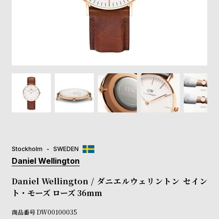
登
録
#Tags
リ
ッ
プ
バ
ル
チ
ッ
ク
ア
Stockholm
SWEDEN
ッ
Daniel Wellington
プ
ル
Daniel Wellington / ダニエルウェリントン セイン
ウ
ト・モーズ ローズ 36mm
ォ
ッ
商品番号
DW00100035
チ