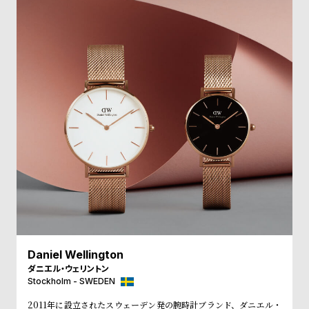
受
雑
注
誌
販
掲
売
載
モ
商
デ
品
ル
衣
セ
装
ー
貸
ル
出
情
報
Daniel Wellington
ダニエル・ウェリントン
N
A
Stockholm - SWEDEN
e
b
2011年に設立されたスウェーデン発の腕時計ブランド、ダニエル・