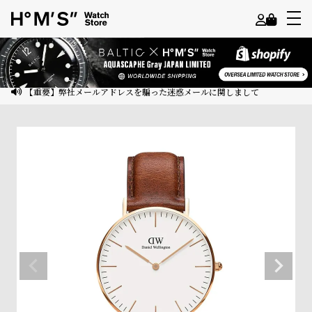
よ
う
こ
【重要】弊社メールアドレスを騙った迷惑メールに関しまして
そ
ゲ
ス
ト
様
ロ
グ
イ
ン
会
員