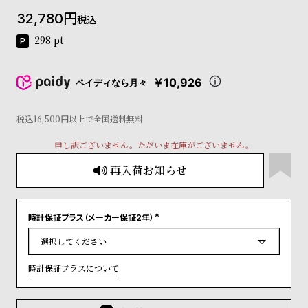
コ
32,780
税込
ー
ニ
298
pt
ッ
シ
ュ
￥10,926
ペイディなら月々
ヴ
ィ
ヴ
税込16,500円以上で全国送料無料
ィ
申し訳ございません。ただいま在庫がございません。
ア
ン
再入荷お知らせ
ウ
エ
ス
ト
時計保証プラス（メーカー保証2年）
(
ウ
必
ッ
須
)
ド
時計保証プラスについて
ク
ロ
ノ