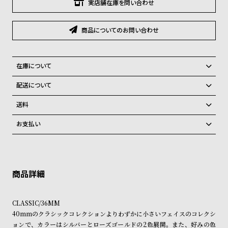
グ
実店舗在庫を問い合わせ
ラ
フ
商品についてのお問い合わせ
全
世
て
界
在庫について
の
の
全国の系列店と在庫を共有しているため、在庫切れの場合がございま
配送について
商
腕
す。
ご注文商品のお届け日数は在庫状況により異なり、
品
時
送料
計
弊社物流センターからの発送
配送料：550円（全国一律）
お支払い
税込16,500円以上で全国送料無料
系列店舗から取り寄せ後に発送
ブ
クレジットカード、Amazon Pay、PayPay、コンビニ後払い、代金引
ラ
換、銀行振込
上記のいずれかでの発送となります。
※限定品・受注販売商品・予約商品はクレジットカード、銀行振込のみ
ン
発送日の確定はご注文確認後となります。場合によってはお届け日時の
ご利用頂けます。
ご希望に沿えない場合もございますので予めご了承くださいませ。
ド
一
ショッピングガイド
詳しくは下記のページをご覧くださいませ。
CLASSIC/36MM
覧
※ご予約商品・受注商品は、記載のお届け予定での発送となります。
40mmのクラシックコレクションよりわずかに小さいフェイスのコレクシ
ラ
メ
ョンで、カラーはシルバーとローズゴールドの2色展開。また、好みの色
商品の発送に関しまして