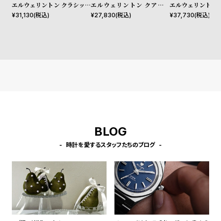
l
エルウェリントン クラシック
エルウェリントン クアドロ
エルウェリントン 
ペティット メルローズ ロー
シェフィールド ローズゴール
40mm Apple wa
¥
31,130
(税込)
¥
27,830
(税込)
¥
37,730
(税込)
e
ズゴールド 32mm
ド/ホワイト 20mm
ルウォッチ ケース
シ
返
ョ
品
ッ
に
ピ
つ
ン
い
グ
て
ガ
BLOG
イ
時計を愛するスタッフたちのブログ
ド
時
刻
計
印
保
サ
証
ー