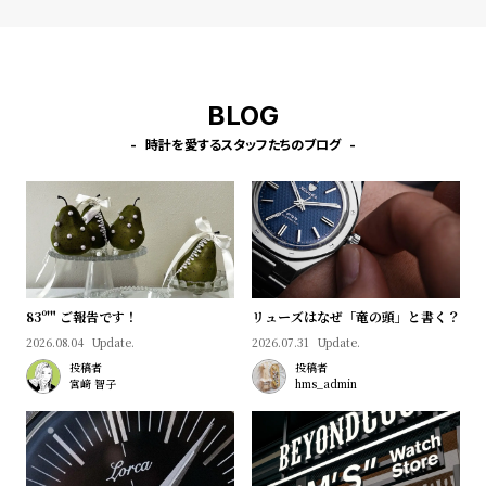
l
e
シ
返
BLOG
ョ
品
時計を愛するスタッフたちのブログ
ッ
に
ピ
つ
ン
い
グ
て
ガ
イ
83º'" ご報告です！
リューズはなぜ「竜の頭」と書く？
ド
2026.08.04
Update.
2026.07.31
Update.
時
刻
投稿者
投稿者
宮﨑 智子
hms_admin
計
印
保
サ
証
ー