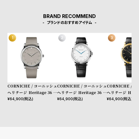
w
o
ない毎日が、普通でありながらも特別な日々となるようにCORNIC
HEは努力をし続けます。
s
u
BRAND RECOMMEND
t
ブランドのおすすめアイテム
B
S
l
h
o
o
g
p
l
i
s
CORNICHE / コーニッシュ
CORNICHE / コーニッシュ
CORNICHE / 
t
ヘリテージ Heritage 36 シ
ヘリテージ Heritage 36 シ
ヘリテージ Herita
#
ルバー グレー グレー 36mm
ルバー ホワイト ブラック 36
ールド ブラック ブ
¥
64,900
(税込)
¥
64,900
(税込)
¥
64,900
(税込)
mm
mm
P
e
o
p