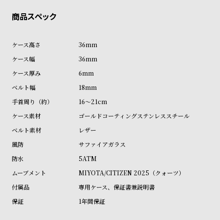
商品の発送に関しまして
ン
ン
キ
ズ
ン
腕
36mm
グ
時
36mm
計
6mm
レ
キ
デ
ッ
18mm
ィ
ズ
16～21cm
ー
腕
ゴールドコーティングステンレススチール
ス
時
レザー
腕
計
サファイアガラス
時
5ATM
計
MIYOTA/CITIZEN 2025（クォーツ）
替
ア
専用ケース、保証書兼説明書
え
ッ
1年間保証
ベ
プ