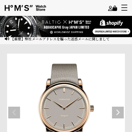
よ
う
こ
【重要】弊社メールアドレスを騙った迷惑メールに関しまして
そ
ゲ
ス
ト
様
ロ
グ
イ
ン
会
員