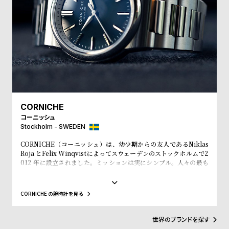
受
雑
注
誌
販
掲
売
載
モ
商
デ
品
ル
衣
セ
CORNICHE
コーニッシュ
装
ー
Stockholm - SWEDEN
貸
ル
CORNICHE（コーニッシュ）は、幼少期からの友人であるNiklas
出
Roja とFelix Winqvistによってスウェーデンのストックホルムで2
情
012 年に設立されました。ミッションは実にシンプル。人々の最も
大切な所持品である「時間」を刻みながら、人々をより良く見せて
報
いくお手伝いをしていく事です。自身のルーツであるフランスのプ
ロヴァンス＝アルプ＝コート・ダジュールにインスピレーションを
CORNICHE の腕時計を見る
見出します。美しく広がる海岸線、ヤシの木の香りや温かい夕焼
N
A
け、時を忘れ楽しむヨットセーリング、この人々を魅了してやまな
e
b
いこの場所に、恋に落ちました。良質な時計への愛があなた自身の
世界のブランドを探す
ストーリーへも影響するものとなる事を願っています。かけがいの