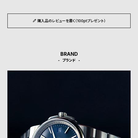
ル
ル
ト
ウ
ォ
購入品のレビューを書く（100ptプレゼント）
ッ
チ
バ
BRAND
ン
ブランド
ド
そ
限
の
定
他
/
の
別
商
注
品
モ
デ
ル