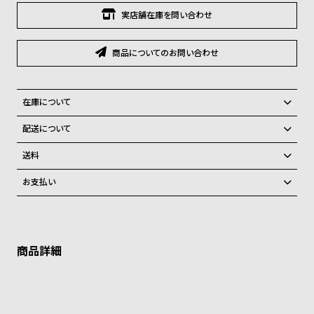
グ
実店舗在庫を問い合わせ
ラ
フ
商品についてのお問い合わせ
全
世
て
界
在庫について
の
の
全国の系列店と在庫を共有しているため、在庫切れの場合があります。
商
腕
配送について
在庫切れの場合、次回入荷待ちとなります。
品
時
ご注文商品のお届け日数は在庫状況により異なり、
次回入荷時期は未定です。
送料
計
弊社物流センターからの発送
配送料：550円（全国一律）
お支払い
ブ
税込16,500円以上で全国送料無料
系列店舗から取り寄せ後に発送
ラ
クレジットカード、Amazon Pay、PayPay、コンビニ後払い、代金引
換、銀行振込
上記のいずれかでの発送となります。
ン
※限定品・受注販売商品・予約商品はクレジットカード、銀行振込のみ
発送日の確定はご注文確認後となります。場合によってはお届け日時の
ド
ご利用頂けます。
ご希望に沿えない場合もございますので予めご了承くださいませ。
一
ショッピングガイド
詳しくは下記のページをご覧くださいませ。
覧
※ご予約商品・受注商品は、記載のお届け予定での発送となります。
ラ
メ