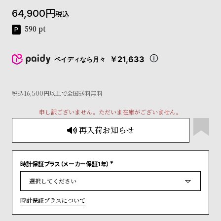
コ
64,900
税込
ー
ニ
590
pt
ッ
シ
ュ
￥21,633
ペイディなら月々
ヴ
ィ
ヴ
税込16,500円以上で全国送料無料
ィ
ア
申し訳ございません。ただいま在庫がございません。
ン
ウ
再入荷お知らせ
エ
ス
ト
ウ
時計保証プラス（メーカー保証1年）
(
ッ
必
須
ド
)
ク
時計保証プラスについて
ロ
ノ