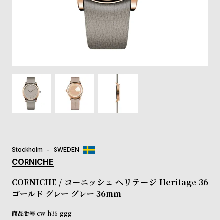
登
録
#Tags
リ
ッ
プ
バ
ル
チ
ッ
ク
ア
Stockholm
SWEDEN
ッ
CORNICHE
プ
ル
CORNICHE / コーニッシュ ヘリテージ Heritage 36
ウ
ゴールド グレー グレー 36mm
ォ
ッ
商品番号
cw-h36-ggg
チ