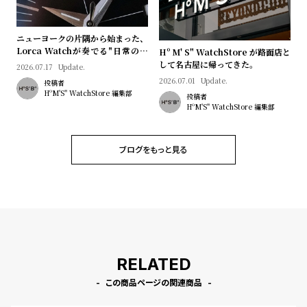
プ
ビ
ラ
ス
ニューヨークの片隅から始まった、
ス
Lorca Watchが奏でる"日常のロ
Hº M' S" WatchStore が路面店と
よ
お
マン"｜Brand Picks #08
して名古屋に帰ってきた。
2026.07.17
Update.
く
問
2026.07.01
Update.
投稿者
HºM'S" WatchStore 編集部
あ
い
投稿者
HºM'S" WatchStore 編集部
る
合
質
わ
ブログをもっと見る
問
せ
RELATED
この商品ページの関連商品