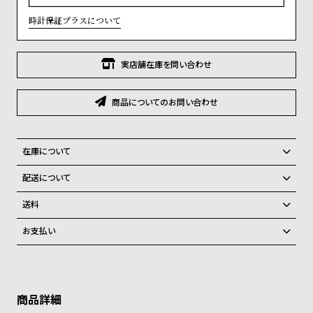
)
グ
ラ
時計保証プラスについて
フ
実店舗在庫を問い合わせ
全
世
て
界
商品についてのお問い合わせ
の
の
商
腕
品
時
在庫について
計
個数限定品のため完売次第終了となります。
配送について
ブ
全国の系列店と在庫を共有しているため在庫切れの場合、キャンセルを
ご注文商品のお届け日数は在庫状況により異なり、
させて頂きます。
ラ
送料
ン
弊社物流センターからの発送
配送料：550円（全国一律）
お支払い
税込16,500円以上で全国送料無料
系列店舗から取り寄せ後に発送
ド
クレジットカード、Amazon Pay、PayPay、コンビニ後払い、代金引
一
換、銀行振込
上記のいずれかでの発送となります。
覧
※限定品・受注販売商品・予約商品はクレジットカード、銀行振込のみ
発送日の確定はご注文確認後となります。場合によってはお届け日時の
ご利用頂けます。
ご希望に沿えない場合もございますので予めご了承くださいませ。
ラ
メ