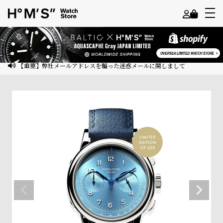
よ
う
こ
【重要】弊社メールアドレスを騙った迷惑メールに関しまして
そ
ゲ
ス
ト
様
ロ
グ
イ
ン
会
員