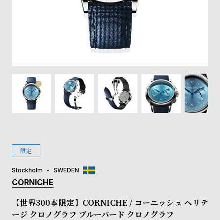
登
録
#Tags
リ
ッ
プ
バ
ル
チ
ッ
ク
ア
限定
ッ
プ
Stockholm
SWEDEN
ル
CORNICHE
ウ
ォ
【世界300本限定】CORNICHE / コーニッシュ ヘリテ
ッ
ージ クロノグラフ ブルーバード クロノグラフ
チ