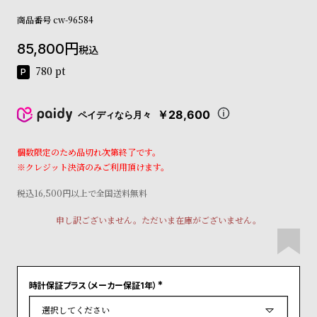
コ
商品番号
cw-96584
ー
ニ
85,800
ッ
税込
シ
780
pt
ュ
ヴ
ィ
￥28,600
ペイディなら月々
ヴ
ィ
ア
個数限定のため品切れ次第終了です。
ン
※クレジット決済のみご利用頂けます。
ウ
エ
税込16,500円以上で全国送料無料
ス
申し訳ございません。ただいま在庫がございません。
ト
ウ
ッ
ド
ク
時計保証プラス（メーカー保証1年）
ロ
(
必
ノ
須