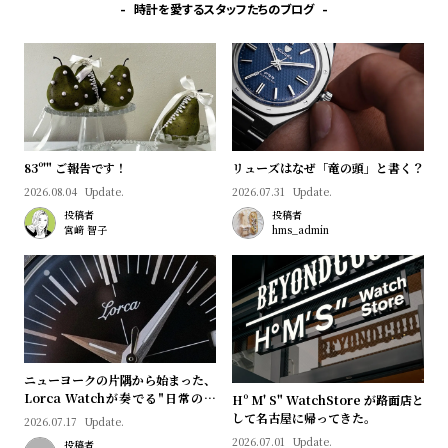
時計を愛するスタッフたちのブログ
83º'" ご報告です！
リューズはなぜ「竜の頭」と書く？
2026.08.04
Update.
2026.07.31
Update.
投稿者
投稿者
宮﨑 智子
hms_admin
ニューヨークの片隅から始まった、
Lorca Watchが奏でる"日常のロ
Hº M' S" WatchStore が路面店と
マン"｜Brand Picks #08
して名古屋に帰ってきた。
2026.07.17
Update.
2026.07.01
Update.
投稿者