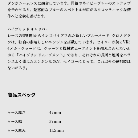
ダンがシームレスに融合しています。同色のネイビーブルーのストラップ
ル
ル
を合わせると、魅惑的なブルーのスペクトルが広がるクロマティックな傑
ト
ウ
作へと変貌を遂げます。
ォ
ハイブリッド キャリバー
ッ
レースの黎明期からインスパイアされた新しいブルーバード_クロノグラ
チ
フは、独自の素晴らしいエンジンを搭載しています。セイコーが誇るVK6
バ
4メカ・クォーツは、クォーツと機械式ムーブメントを組み合わせたいわ
ゆる「ハイブリッドムーブメント」であり、それぞれの長所と短所をバラ
ン
ンスよく備えたエンジンなのだ。セイコーにとって、これ以外の選択肢は
ド
ないだろう。
そ
限
の
定
他
/
の
別
商
注
47mm
品
モ
39mm
デ
11.5mm
ル