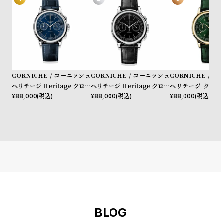
プ
ビ
ラ
ス
ス
よ
お
く
問
あ
い
CORNICHE / コーニッシュ
CORNICHE / コーニッシュ
CORNICHE / 
る
合
ヘリテージ Heritage クロノ
ヘリテージ Heritage クロノ
ヘリテージ クロノ
グラフ ブルー
グラフ シルバー
エローゴールド グ
¥
88,000
(税込)
¥
88,000
(税込)
¥
88,000
(税込)
質
わ
ヤル
問
せ
BLOG