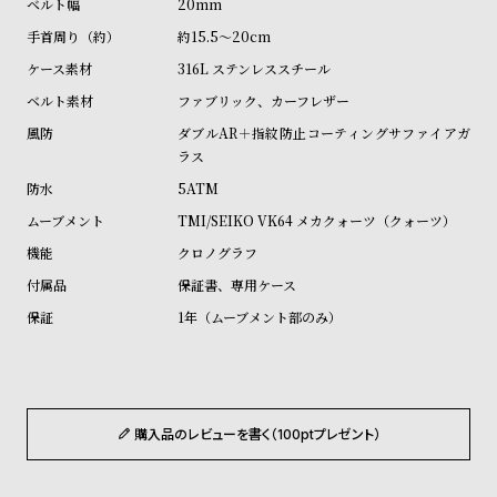
20mm
受
雑
約15.5～20cm
注
誌
316L ステンレススチール
販
掲
ファブリック、カーフレザー
売
載
ダブルAR＋指紋防止コーティングサファイアガ
モ
商
ラス
デ
品
5ATM
ル
TMI/SEIKO VK64 メカクォーツ（クォーツ）
衣
セ
クロノグラフ
装
ー
保証書、専用ケース
貸
ル
1年（ムーブメント部のみ）
出
情
報
購入品のレビューを書く（100ptプレゼント）
N
A
e
b