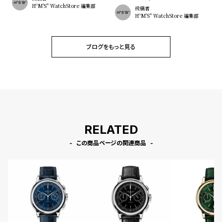
HºM'S" WatchStore 編集部
投稿者
HºM'S" WatchStore 編集部
ブログをもっと見る
RELATED
この商品ページの関連商品