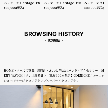
ヘリテージ Heritage クロノ
ヘリテージ Heritage クロノ
ヘリテージ クロ
グラフ ブルー
グラフ シルバー
ローゴールド グ
¥
88,000
(税込)
¥
88,000
(税込)
¥
88,000
(税込)
ル
BROWSING HISTORY
閲覧履歴
HOME
すべての商品｜腕時計・Apple Watchバンド・アクセサリー
M
EN'S WATCH | メンズ腕時計
【世界300本限定】CORNICHE / コーニッ
シュ ヘリテージ クロノグラフ ブルーバード クロノグラフ