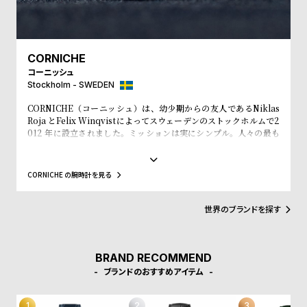
l
e
CORNICHE
シ
返
コーニッシュ
ョ
品
Stockholm - SWEDEN
ッ
に
CORNICHE（コーニッシュ）は、幼少期からの友人であるNiklas
ピ
つ
Roja とFelix Winqvistによってスウェーデンのストックホルムで2
012 年に設立されました。ミッションは実にシンプル。人々の最も
ン
い
大切な所持品である「時間」を刻みながら、人々をより良く見せて
グ
て
いくお手伝いをしていく事です。自身のルーツであるフランスのプ
ロヴァンス＝アルプ＝コート・ダジュールにインスピレーションを
ガ
CORNICHE の腕時計を見る
見出します。美しく広がる海岸線、ヤシの木の香りや温かい夕焼
イ
け、時を忘れ楽しむヨットセーリング、この人々を魅了してやまな
いこの場所に、恋に落ちました。良質な時計への愛があなた自身の
世界のブランドを探す
ド
ストーリーへも影響するものとなる事を願っています。かけがいの
ない毎日が、普通でありながらも特別な日々となるようにCORNIC
時
刻
HEは努力をし続けます。
計
印
BRAND RECOMMEND
保
サ
ブランドのおすすめアイテム
証
ー