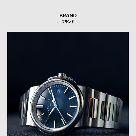
w
o
s
u
BRAND
t
ブランド
B
S
l
h
o
o
g
p
l
i
s
t
#
P
e
o
p