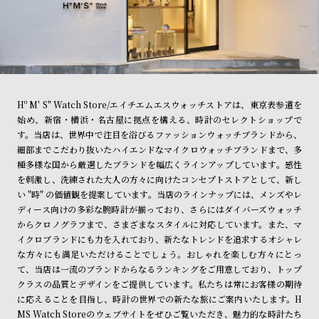
Hº M' S" Watch Store/エイチエムエスウォッチストアは、東京表参道を
始め、新宿・横浜・名古屋に拠点を構える、時計のセレクトショップで
す。当店は、世界中で注目を浴びるファッションウォッチブランドから、
細部までこだわり抜いたハイエンドなマイクロウォッチブランドまで、多
種多様な国から厳選したブランドを幅広くラインアップしています。感性
を刺激し、洗練された大人の方々に向けたコンセプトストアとして、新し
い "時" の価値観を提案しています。当店のラインナップには、メンズやレ
ディース向けの多彩な腕時計が揃っており、さらにはダイバーズウォッチ
からクロノグラフまで、さまざまなスタイルに対応しています。また、マ
イクロブランドにも力を入れており、新たなトレンドを追求するオシャレ
な方々にも満足いただけることでしょう。おしゃれを楽しむ方々にとっ
て、当店は一流のブランドからなるランキングをご用意しており、トップ
クラスの品質とデザインをご提供しています。私たちは常にお客様の期待
に応えることを目指し、時計の世界での新たな旅にご案内いたします。H
MS Watch Storeのウェブサイトをぜひご覧いただき、魅力的な時計たち