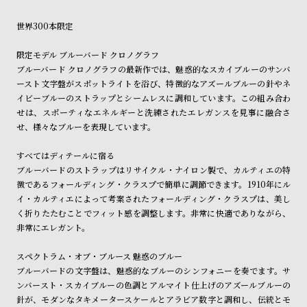
ン
ン
ショッピングガイド
詳しくは下記のページをご覧くださいませ。
世界300本限定
キ
ズ
※ご予約商品・受注商品は、記載のお届け予定での発送となります。
ン
腕
限定モデル ブルーバード クロノグラフ
商品の発送に関しまして
グ
時
ブルーバード クロノグラフの最新作では、魅惑的なスカイブルーのサンバ
ースト文字盤がスポットライトを浴び、特徴的なアズールブルーの針やネ
計
イビーブルーのストラップとシームレスに調和しています。この組み合わ
レ
キ
せは、スポーティなエネルギーと洗練されたエレガンスを見事に融合さ
デ
ッ
せ、様々なブルーを表現しています。
ィ
ズ
すべてはディテールに宿る
ー
腕
ブルーバードのストラップはリサイクル・ナイロン製で、カルティエの特
ス
時
徴であるフォールディング・クラスプで簡単に調節できます。1910年にル
イ・カルティエによって考案されたフォールディング・クラスプは、美し
腕
計
く折りたたむことでフィット感を調整します。非常に快適でありながら、
時
非常にエレガント。
計
スペクトラム・オブ・ブルース 魅惑のブルー
替
ア
ブルーバードの文字盤は、魅惑的なブルーのシンフォニーを奏でます。サ
え
ッ
ンバースト・スカイブルーの色調とアルマイト仕上げのアズールブルーの
ベ
プ
針が、モダンなタキメータースケールとアラビア数字と調和し、伝統とモ