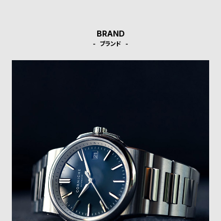
l
e
BRAND
シ
返
ブランド
ョ
品
ッ
に
ピ
つ
ン
い
グ
て
ガ
イ
ド
時
刻
計
印
保
サ
証
ー