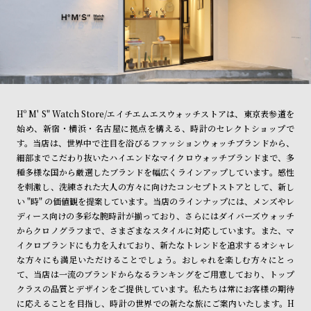
Hº M' S" Watch Store/エイチエムエスウォッチストアは、東京表参道を
始め、新宿・横浜・名古屋に拠点を構える、時計のセレクトショップで
す。当店は、世界中で注目を浴びるファッションウォッチブランドから、
細部までこだわり抜いたハイエンドなマイクロウォッチブランドまで、多
種多様な国から厳選したブランドを幅広くラインアップしています。感性
を刺激し、洗練された大人の方々に向けたコンセプトストアとして、新し
い "時" の価値観を提案しています。当店のラインナップには、メンズやレ
ディース向けの多彩な腕時計が揃っており、さらにはダイバーズウォッチ
からクロノグラフまで、さまざまなスタイルに対応しています。また、マ
イクロブランドにも力を入れており、新たなトレンドを追求するオシャレ
な方々にも満足いただけることでしょう。おしゃれを楽しむ方々にとっ
て、当店は一流のブランドからなるランキングをご用意しており、トップ
クラスの品質とデザインをご提供しています。私たちは常にお客様の期待
に応えることを目指し、時計の世界での新たな旅にご案内いたします。H