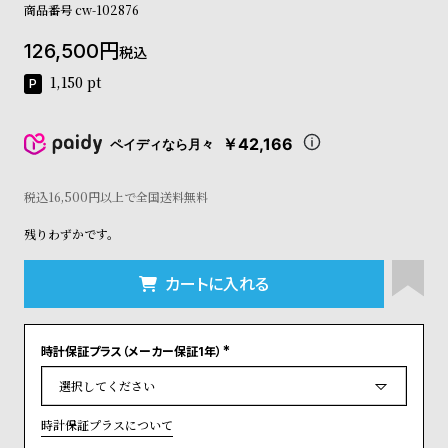
商品番号
cw-102876
コ
ー
126,500
ニ
税込
ッ
1,150
pt
シ
ュ
ヴ
￥42,166
ペイディなら月々
ィ
ヴ
ィ
税込16,500円以上で全国送料無料
ア
ン
残りわずかです。
ウ
エ
カートに入れる
ス
ト
ウ
ッ
時計保証プラス（メーカー保証1年）
(
ド
必
須
ク
)
ロ
時計保証プラスについて
ノ