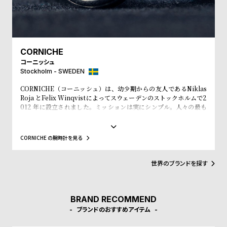
プ
ビ
ラ
ス
ス
よ
お
CORNICHE
く
問
コーニッシュ
あ
い
Stockholm - SWEDEN
る
合
CORNICHE（コーニッシュ）は、幼少期からの友人であるNiklas
Roja とFelix Winqvistによってスウェーデンのストックホルムで2
質
わ
012 年に設立されました。ミッションは実にシンプル。人々の最も
問
せ
大切な所持品である「時間」を刻みながら、人々をより良く見せて
いくお手伝いをしていく事です。自身のルーツであるフランスのプ
ロヴァンス＝アルプ＝コート・ダジュールにインスピレーションを
CORNICHE の腕時計を見る
見出します。美しく広がる海岸線、ヤシの木の香りや温かい夕焼
け、時を忘れ楽しむヨットセーリング、この人々を魅了してやまな
いこの場所に、恋に落ちました。良質な時計への愛があなた自身の
世界のブランドを探す
ストーリーへも影響するものとなる事を願っています。かけがいの
ない毎日が、普通でありながらも特別な日々となるようにCORNIC
HEは努力をし続けます。
BRAND RECOMMEND
ブランドのおすすめアイテム