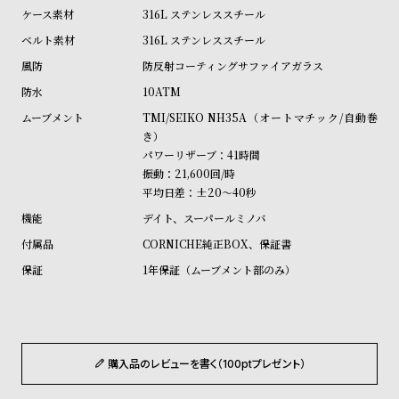
w
o
316L ステンレススチール
s
u
316L ステンレススチール
t
防反射コーティングサファイアガラス
B
S
10ATM
l
h
TMI/SEIKO NH35A（オートマチック/自動巻
o
o
き）
g
p
パワーリザーブ：41時間
振動：21,600回/時
l
平均日差：±20～40秒
i
デイト、スーパールミノバ
s
CORNICHE純正BOX、保証書
t
1年保証（ムーブメント部のみ）
#
P
e
o
購入品のレビューを書く（100ptプレゼント）
p