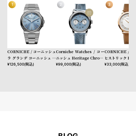
CORNICHE / コーニッシュ
Corniche Watches / コー
CORNICHE / 
ラ グランデ コーニッシュ ス
ニッシュ Heritage Chrono
ヒストリック Histo
テンレススチール ブルーホラ
graph Visage ステンレス
ーズゴールド
¥
126,500
(税込)
¥
99,000
(税込)
¥
33,000
(税込)
イズン サンバースト ダイヤ
ル スーパールミノバ
BLOG