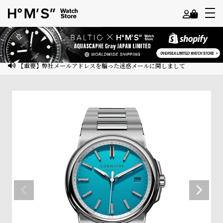
よ
う
こ
【重要】弊社メールアドレスを騙った迷惑メールに関しまして
そ
ゲ
ス
ト
様
ロ
グ
イ
ン
会
員