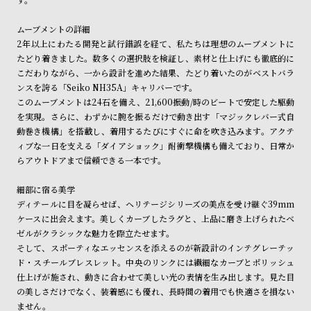
ル
ル
ト
ウ
ムーブメントの詳細
2年以上にわたる開発と試行錯誤を経て、私たちは理想のムーブメントに
ォ
たどり着きました。数多くの選択肢を検証し、素材と仕上げにも徹底的に
ッ
こだわりながら、一から設計を進めた結果、たどり着いたのがベストバラ
チ
ンスを誇る「Seiko NH35A」キャリバーです。
このムーブメントは24石を備え、21,600振動/時のビートで安定した駆動
バ
を実現。さらに、わずかに腕を振るだけで動き出す「マジックレバー式自
ン
動巻き機構」を搭載し、着用するたびにすぐに命を吹き込みます。アクテ
ド
ィブな一日を支える「ダイアショック」耐衝撃機構も備えており、日常か
らアウトドアまで信頼できる一本です。
そ
限
の
定
細部に宿る美学
他
/
ディテールに目を凝らせば、ヘリテージシリーズの美点を受け継ぐ39mm
ケースに出会えます。美しくカーブしたラグと、上品に磨き上げられたベ
の
別
ゼルがクラシックな魅力を際立たせます。
商
注
そして、スポーティなエッセンスを添えるのが新設計のインテグレーテッ
品
モ
ド・スチールブレスレット。中央のリンクには繊細なカーブとポリッシュ
仕上げが施され、動きに合わせて美しい光の表情を生み出します。見た目
デ
の美しさだけでなく、装着感にも優れ、長時間の着用でも快適さを損ない
ル
ません。