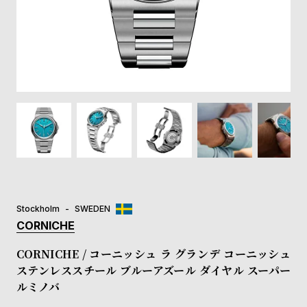
登
録
#Tags
リ
ッ
プ
バ
ル
チ
ッ
ク
ア
Stockholm
SWEDEN
ッ
CORNICHE
プ
ル
CORNICHE / コーニッシュ ラ グランデ コーニッシュ
ウ
ステンレススチール ブルーアズール ダイヤル スーパー
ォ
ルミノバ
ッ
チ