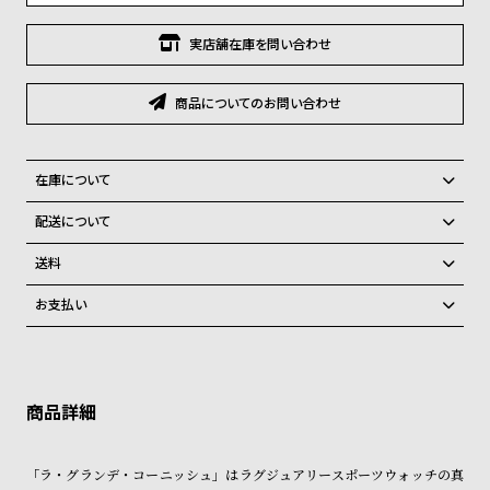
グ
ラ
実店舗在庫を問い合わせ
フ
全
世
商品についてのお問い合わせ
て
界
の
の
在庫について
商
腕
全国の系列店と在庫を共有しているため、在庫切れの場合がございま
配送について
品
時
す。
ご注文商品のお届け日数は在庫状況により異なり、
計
在庫切れの場合、キャンセルをさせて頂きます。
送料
ブ
弊社物流センターからの発送
配送料：550円（全国一律）
お支払い
ラ
税込16,500円以上で全国送料無料
系列店舗から取り寄せ後に発送
クレジットカード、Amazon Pay、PayPay、コンビニ後払い、代金引
ン
換、銀行振込
上記のいずれかでの発送となります。
ド
※限定品・受注販売商品・予約商品はクレジットカード、銀行振込のみ
発送日の確定はご注文確認後となります。場合によってはお届け日時の
ご利用頂けます。
一
ご希望に沿えない場合もございますので予めご了承くださいませ。
覧
ショッピングガイド
詳しくは下記のページをご覧くださいませ。
ラ
メ
「ラ・グランデ・コーニッシュ」はラグジュアリースポーツウォッチの真
※ご予約商品・受注商品は、記載のお届け予定での発送となります。