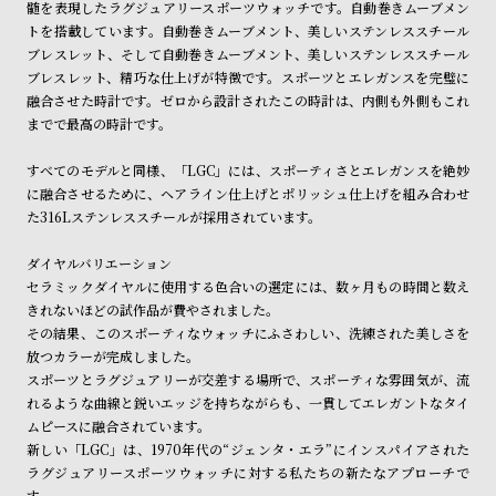
髄を表現したラグジュアリースポーツウォッチです。自動巻きムーブメン
ン
ン
トを搭載しています。自動巻きムーブメント、美しいステンレススチール
商品の発送に関しまして
キ
ズ
ブレスレット、そして自動巻きムーブメント、美しいステンレススチール
ン
腕
ブレスレット、精巧な仕上げが特徴です。スポーツとエレガンスを完璧に
融合させた時計です。ゼロから設計されたこの時計は、内側も外側もこれ
グ
時
までで最高の時計です。
計
レ
キ
すべてのモデルと同様、「LGC」には、スポーティさとエレガンスを絶妙
に融合させるために、ヘアライン仕上げとポリッシュ仕上げを組み合わせ
デ
ッ
た316Lステンレススチールが採用されています。
ィ
ズ
ー
腕
ダイヤルバリエーション
セラミックダイヤルに使用する色合いの選定には、数ヶ月もの時間と数え
ス
時
きれないほどの試作品が費やされました。
腕
計
その結果、このスポーティなウォッチにふさわしい、洗練された美しさを
時
放つカラーが完成しました。
スポーツとラグジュアリーが交差する場所で、スポーティな雰囲気が、流
計
れるような曲線と鋭いエッジを持ちながらも、一貫してエレガントなタイ
替
ア
ムピースに融合されています。
え
ッ
新しい「LGC」は、1970年代の“ジェンタ・エラ”にインスパイアされた
ラグジュアリースポーツウォッチに対する私たちの新たなアプローチで
ベ
プ
す。