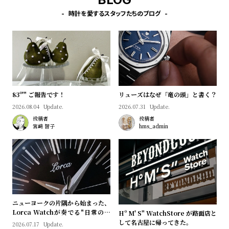
時計を愛するスタッフたちのブログ
83º'" ご報告です！
リューズはなぜ「竜の頭」と書く？
2026.08.04
Update.
2026.07.31
Update.
投稿者
投稿者
宮﨑 智子
hms_admin
ニューヨークの片隅から始まった、
Lorca Watchが奏でる"日常のロ
Hº M' S" WatchStore が路面店と
マン"｜Brand Picks #08
して名古屋に帰ってきた。
2026.07.17
Update.