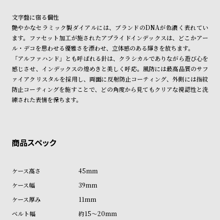
受
雑
文字盤に宿る個性
注
誌
艶やかなセラミック製ダイアルには、ブランドのDNAが色濃く表れてい
販
掲
ます。ファセット加工が施されたアプライドインデックスは、どこかアー
売
載
ル・デコを思わせる優雅さを漂わせ、立体感のある輝きを放ちます。
「アルファハンド」とも呼ばれる針は、クラシカルでありながら遊び心を
モ
商
感じさせ、インデックスの煌めきと美しく呼応。風防には最高品質のサフ
デ
品
ァイアクリスタルを採用し、両面に反射防止コーティング、外側には指紋
ル
防止コーティングを施すことで、どの角度から見てもクリアな視認性と洗
練された表情を保ちます。
衣
セ
装
ー
貸
ル
出
情
報
45mm
39mm
N
A
11mm
e
b
約15～20mm