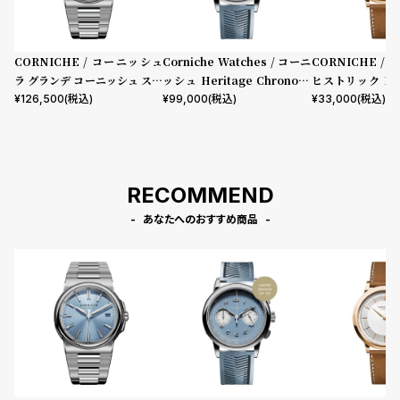
CORNICHE / コーニッシュ
Corniche Watches / コーニ
CORNICHE /
ラ グランデ コーニッシュ ステ
ッシュ Heritage Chronogr
ヒストリック Hist
ンレススチール ブルーホライ
aph Visage ステンレス
ーズゴールド
¥
126,500
(税込)
¥
99,000
(税込)
¥
33,000
(税込)
ズン サンバースト ダイヤル ス
ーパールミノバ
RECOMMEND
あなたへのおすすめ商品