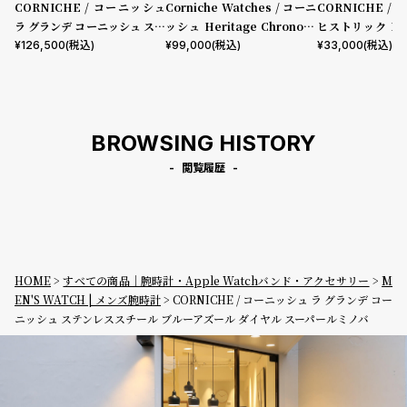
CORNICHE / コーニッシュ
Corniche Watches / コーニ
CORNICHE /
ラ グランデ コーニッシュ ステ
ッシュ Heritage Chronogr
ヒストリック Hist
ンレススチール ブルーホライ
aph Visage ステンレス
ーズゴールド
¥
126,500
(税込)
¥
99,000
(税込)
¥
33,000
(税込)
ズン サンバースト ダイヤル ス
ーパールミノバ
BROWSING HISTORY
閲覧履歴
HOME
すべての商品｜腕時計・Apple Watchバンド・アクセサリー
M
EN'S WATCH | メンズ腕時計
CORNICHE / コーニッシュ ラ グランデ コー
ニッシュ ステンレススチール ブルーアズール ダイヤル スーパールミノバ