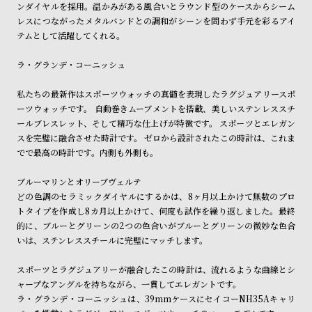
ンダイヤルを採用。温かみがある風合いとラウンド型のケースからシーム
商品の発送に関しまして
ン
ン
レスにつながったメタルバンドとの調和がシーンを問わず手元を彩るアイ
キ
ズ
テムとして活躍してくれる。
ン
腕
ラ・グランデ・コーニッシュ
グ
時
計
私たちの最新作はスポーツウォッチの真髄を表現したラグジュアリースポ
レ
キ
ーツウォッチです。 自動巻きムーブメントを搭載、美しいステンレススチ
ールブレスレット、そして精巧な仕上げが特徴です。 スポーツとエレガン
デ
ッ
スを完璧に融合させた時計です。 ゼロから設計されたこの時計は、これま
ィ
ズ
でで最高の時計です。内側も外側も。
ー
腕
ブルーマリンとオリーブヴェルテ
ス
時
どの色調のセラミックダイヤルにするかは、8ヶ月以上かけて無数のプロ
腕
計
トタイプを作成し8カ月以上かけて、何度も試作を繰り返しました。最終
時
的に、ブルーとグリーンの2つの色合いがブルーとグリーンの微妙な色合
いは、ステンレススチールに完璧にマッチします。
計
替
ア
スポーツとラグジュアリーが融合したこの時計は、流れるような曲線とシ
え
ッ
ャープなアングルを持ちながら、一貫してエレガントです。
ラ・グランデ・コーニッシュは、39mmケースにセイコーNH35Aキャリ
ベ
プ