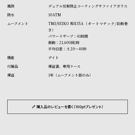
受
雑
デュアル反射防止コーティングサファイアガラス
注
誌
10ATM
販
掲
TMI/SEIKO NH35A（オートマチック/自動巻
売
載
き）
パワーリザーブ：41時間
モ
商
振動：21,600回/時
デ
品
平均日差：±20～40秒
ル
デイト
衣
セ
保証書、専用ケース
装
ー
1年（ムーブメント部のみ）
貸
ル
出
情
報
購入品のレビューを書く（100ptプレゼント）
N
A
e
b