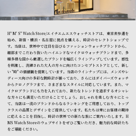
Hº M' S" Watch Store/エイチエムエスウォッチストアは、東京表参道を
始め、新宿・横浜・名古屋に拠点を構える、時計のセレクトショップで
す。当店は、世界中で注目を浴びるファッションウォッチブランドから、
細部までこだわり抜いたハイエンドなマイクロウォッチブランドまで、多
種多様な国から厳選したブランドを幅広くラインアップしています。感性
を刺激し、洗練された大人の方々に向けたコンセプトストアとして、新し
い "時" の価値観を提案しています。当店のラインナップには、メンズやレ
ディース向けの多彩な腕時計が揃っており、さらにはダイバーズウォッチ
からクロノグラフまで、さまざまなスタイルに対応しています。また、マ
イクロブランドにも力を入れており、新たなトレンドを追求するオシャレ
な方々にも満足いただけることでしょう。おしゃれを楽しむ方々にとっ
て、当店は一流のブランドからなるランキングをご用意しており、トップ
クラスの品質とデザインをご提供しています。私たちは常にお客様の期待
に応えることを目指し、時計の世界での新たな旅にご案内いたします。H
MS Watch Storeのウェブサイトをぜひご覧いただき、魅力的な時計たち
をご堪能ください。