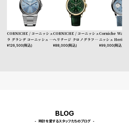
プ
ビ
ラ
ス
ス
よ
お
く
問
CORNICHE / コーニッシュ
CORNICHE / コーニッシュ
Corniche Watc
ラ グランデ コーニッシュ ス
ヘリテージ クロノグラフ イ
ニッシュ Heritage
あ
い
テンレススチール ブルーホラ
エローゴールド グリーンダイ
graph Visage
¥
126,500
(税込)
¥
88,000
(税込)
¥
99,000
(税込)
る
合
イズン サンバースト ダイヤ
ヤル
質
わ
ル スーパールミノバ
問
せ
BLOG
時計を愛するスタッフたちのブログ