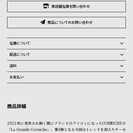
グ
実店舗在庫を問い合わせ
ラ
フ
商品についてのお問い合わせ
全
世
て
界
在庫について
の
の
全国の系列店と在庫を共有しているため在庫切れの場合、キャンセルを
商
腕
配送について
させて頂きます。
品
時
ご注文商品のお届け日数は在庫状況により異なり、
送料
計
弊社物流センターからの発送
配送料：550円（全国一律）
お支払い
ブ
税込16,500円以上で全国送料無料
系列店舗から取り寄せ後に発送
ラ
クレジットカード、Amazon Pay、PayPay、コンビニ後払い、代金引
換、銀行振込
上記のいずれかでの発送となります。
ン
※限定品・受注販売商品・予約商品はクレジットカード、銀行振込のみ
発送日の確定はご注文確認後となります。場合によってはお届け日時の
ド
ご利用頂けます。
ご希望に沿えない場合もございますので予めご了承くださいませ。
一
ショッピングガイド
詳しくは下記のページをご覧くださいませ。
覧
2022年に発表され瞬く間にブランドのアイコンになったCORNICHEの
※ご予約商品・受注商品は、記載のお届け予定での発送となります。
ラ
メ
「La Grande Corniche」。第3弾となる今回はトレンドを抑えたサーモ