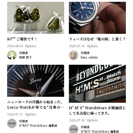
83º'" ご報告です！
リューズはなぜ「竜の頭」と書く？
2026.08.04
Update.
2026.07.31
Update.
投稿者
投稿者
宮﨑 智子
hms_admin
ニューヨークの片隅から始まった、
Lorca Watchが奏でる"日常のロ
Hº M' S" WatchStore が路面店と
マン"｜Brand Picks #08
して名古屋に帰ってきた。
2026.07.17
Update.
2026.07.01
Update.
投稿者
HºM'S" WatchStore 編集部
投稿者
HºM'S" WatchStore 編集部