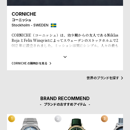
l
e
CORNICHE
コーニッシュ
シ
返
Stockholm - SWEDEN
ョ
品
CORNICHE（コーニッシュ）は、幼少期からの友人であるNiklas
Roja とFelix Winqvistによってスウェーデンのストックホルムで2
ッ
に
012 年に設立されました。ミッションは実にシンプル。人々の最も
ピ
つ
大切な所持品である「時間」を刻みながら、人々をより良く見せて
いくお手伝いをしていく事です。自身のルーツであるフランスのプ
ン
い
ロヴァンス＝アルプ＝コート・ダジュールにインスピレーションを
CORNICHE の腕時計を見る
グ
て
見出します。美しく広がる海岸線、ヤシの木の香りや温かい夕焼
け、時を忘れ楽しむヨットセーリング、この人々を魅了してやまな
ガ
いこの場所に、恋に落ちました。良質な時計への愛があなた自身の
世界のブランドを探す
イ
ストーリーへも影響するものとなる事を願っています。かけがいの
ない毎日が、普通でありながらも特別な日々となるようにCORNIC
ド
HEは努力をし続けます。
時
刻
BRAND RECOMMEND
ブランドのおすすめアイテム
計
印
保
サ
証
ー