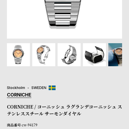
登
録
#Tags
リ
ッ
プ
バ
ル
チ
ッ
ク
ア
Stockholm
SWEDEN
ッ
CORNICHE
プ
ル
CORNICHE / コーニッシュ ラグランデコーニッシュ ス
ウ
テンレススチール サーモンダイヤル
ォ
ッ
商品番号
cw-94179
チ