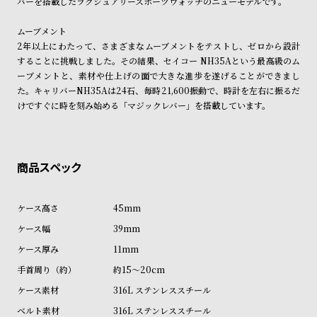
バーを搭載したラグジュアリースポーツウォッチのニューモデルです。
ル
ル
ト
ウ
ムーブメント
2年以上にわたって、さまざまなムーブメントをテストし、ゼロから設計
ォ
することに挑戦しました。その結果、セイコー NH35Aという最高級のム
ッ
ーブメントと、素材や仕上げの面で大きな進歩を遂げることができまし
チ
た。キャリバーNH35Aは24石、毎時21,600振動で、時計を左右に振るだ
けですぐに時を刻み始める「マジックレバー」を搭載しています。
バ
ン
ド
そ
限
の
定
他
/
45mm
の
別
39mm
商
注
11mm
品
モ
約15～20cm
デ
316L ステンレススチール
ル
316L ステンレススチール