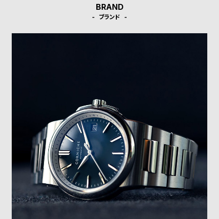
w
o
BRAND
s
u
ブランド
t
B
S
l
h
o
o
g
p
l
i
s
t
#
P
e
o
p