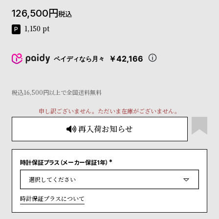
コ
126,500
税込
ー
ニ
1,150
pt
ッ
シ
ュ
￥42,166
ペイディなら月々
ヴ
ィ
ヴ
税込16,500円以上で全国送料無料
ィ
ア
申し訳ございません。ただいま在庫がございません。
ン
ウ
再入荷お知らせ
エ
ス
ト
ウ
時計保証プラス（メーカー保証1年）
(
ッ
必
須
ド
)
ク
時計保証プラスについて
ロ
ノ