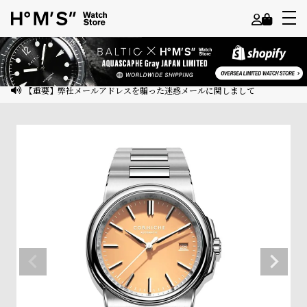
よ
う
こ
【重要】弊社メールアドレスを騙った迷惑メールに関しまして
そ
ゲ
ス
ト
様
ロ
グ
イ
ン
会
員