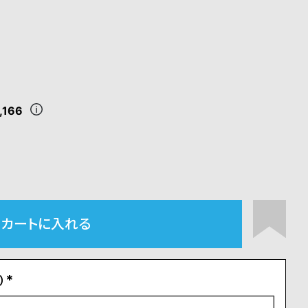
,166
カートに入れる
）
(
必