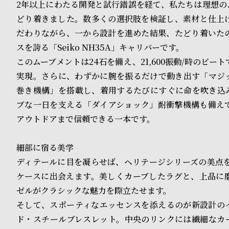
2年以上にわたる開発と試行錯誤を経て、私たちは理想の
ド
どり着きました。数多くの選択肢を検証し、素材と仕上
だわりながら、一から設計を進めた結果、たどり着いた
時
刻
スを誇る「Seiko NH35A」キャリバーです。
計
印
このムーブメントは24石を備え、21,600振動/時のビー
実現。さらに、わずかに腕を振るだけで動き出す「マジ
保
サ
巻き機構」を搭載し、着用するたびにすぐに命を吹き込
証
ー
ブな一日を支える「ダイアショック」耐衝撃機構も備え
プ
ビ
アウトドアまで信頼できる一本です。
ラ
ス
細部に宿る美学
ス
ディテールに目を凝らせば、ヘリテージシリーズの美点を
よ
お
ケースに出会えます。美しくカーブしたラグと、上品に
ゼルがクラシックな魅力を際立たせます。
く
問
そして、スポーティなエッセンスを添えるのが新設計の
あ
い
ド・スチールブレスレット。中央のリンクには繊細なカ