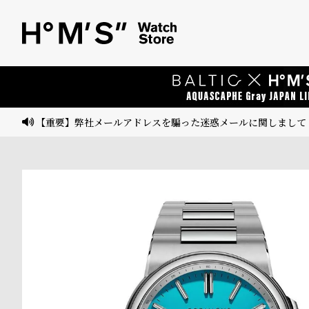
ベ
プ
ル
ル
ト
ウ
ォ
ッ
【重要】弊社メールアドレスを騙った迷惑メールに関しまして
チ
バ
ン
ド
そ
限
の
定
他
/