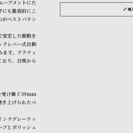
ムーブメントにた
購
げにも徹底的にこ
のがベストバラン
トで安定した駆動を
ックレバー式自動
みます。アクティ
ており、日常から
受け継ぐ39mm
磨き上げられたベ
インテグレーテッ
ーブとポリッシュ