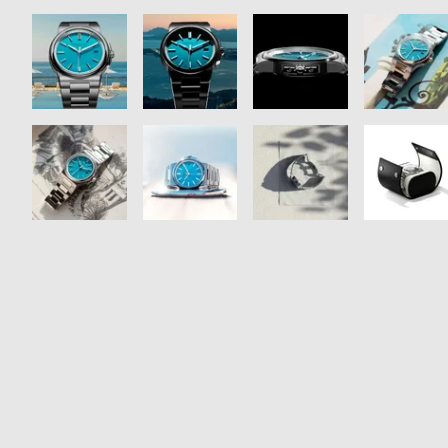
衣
セ
装
ー
貸
ル
出
情
報
N
A
e
b
w
o
s
u
t