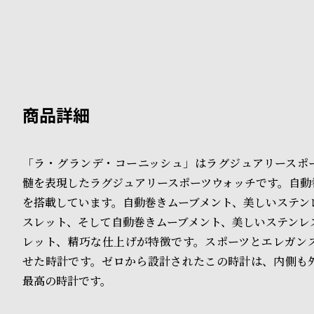
B
S
l
h
o
o
g
p
l
i
「ラ・グランデ・コーニッシュ」はラグジュアリースポ
髄を表現したラグジュアリースポーツウォッチです。自動
s
を搭載しています。自動巻きムーブメント、美しいステン
t
スレット、そして自動巻きムーブメント、美しいステンレ
#
レット、精巧な仕上げが特徴です。スポーツとエレガン
せた時計です。ゼロから設計されたこの時計は、内側も
P
最高の時計です。
e