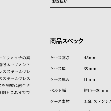
お支払い
弊社物流センターからの発送
配送料：550円（全国一律）
系列店舗から取り寄せ後に発
税込16,500円以上で全国送料無
クレジットカード、Amazon P
上記のいずれかでの発送となり
※限定品・受注販売商品・予約
発送日の確定はご注文確認後と
ショッピングガイド
場合もございますので予めご了
詳しくは下記のページをご覧く
ーツウォッチの真
45mm
※ご予約商品・受注商品は、記
巻きムーブメント
39mm
商品の発送に関しまして
レススチールブレ
ススチールブレス
11mm
スを完璧に融合さ
約15～20mm
外側もこれまでで
316L ステン