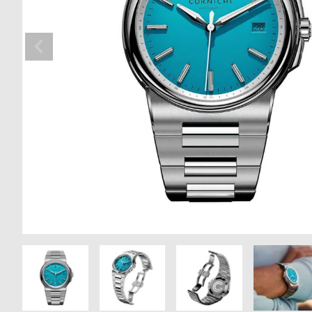
の
別
商
注
品
モ
デ
ル
受
雑
注
誌
販
掲
売
載
モ
商
デ
品
ル