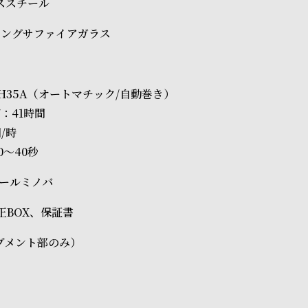
レススチール
ィングサファイアガラス
O NH35A（オートマチック/自動巻き）
：41時間
回/時
0～40秒
ールミノバ
純正BOX、保証書
ブメント部のみ）