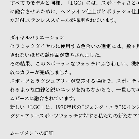
o
すべてのモデルと同様、「LGC」には、スポーティさと
に融合させるために、ヘアライン仕上げとポリッシュ仕
p
た316Lステンレススチールが採用されています。
l
e
ダイヤルバリエーション
セラミックダイヤルに使用する色合いの選定には、数ヶ
きれないほどの試作品が費やされました。
シ
返
その結果、このスポーティなウォッチにふさわしい、洗
ョ
品
放つカラーが完成しました。
ッ
に
スポーツとラグジュアリーが交差する場所で、スポーテ
れるような曲線と鋭いエッジを持ちながらも、一貫して
ピ
つ
ムピースに融合されています。
ン
い
新しい「LGC」は、1970年代の“ジェンタ・エラ”にイ
グ
て
グジュアリースポーツウォッチに対する私たちの新たなア
ガ
ムーブメントの詳細
イ