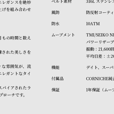
316L ステン
エレガンスを絶妙
上げを組み合わせ
防反射コーテ
10ATM
TMI/SEIK
月もの時間と数え
パワーリザーブ
振動：21,600
練された美しさを
平均日差：±2
ィな雰囲気が、流
デイト、スーパ
エレガントなタイ
CORNICHE
ンスパイアされたラ
1年保証（ムー
プローチです。