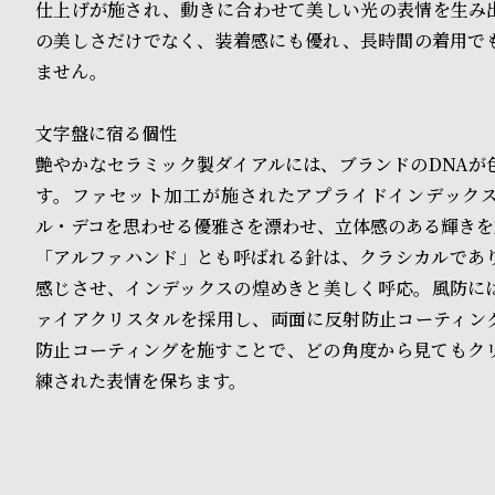
る
合
仕上げが施され、動きに合わせて美しい光の表情を生み
の美しさだけでなく、装着感にも優れ、長時間の着用で
質
わ
ません。
問
せ
文字盤に宿る個性
艶やかなセラミック製ダイアルには、ブランドのDNAが
す。ファセット加工が施されたアプライドインデック
ル・デコを思わせる優雅さを漂わせ、立体感のある輝きを
「アルファハンド」とも呼ばれる針は、クラシカルであ
感じさせ、インデックスの煌めきと美しく呼応。風防に
ァイアクリスタルを採用し、両面に反射防止コーティン
防止コーティングを施すことで、どの角度から見てもク
練された表情を保ちます。