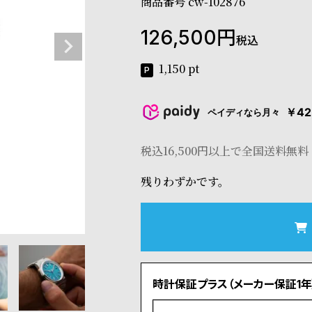
商品番号
cw-102876
126,500
税込
1,150
pt
￥42
ペイディなら月々
税込16,500円以上で全国送料無料
残りわずかです。
時計保証プラス（メーカー保証1年