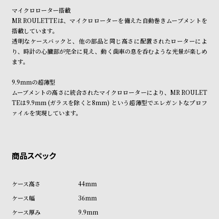
ル
ル
マイクロローター搭載
ト
ウ
MR ROULETTEは、マイクロローターを備えた自動巻きムーブメントを
搭載しています。
ォ
透明なケースバックと、他の部品と同じ高さに配置されたローターによ
ッ
り、時計の心臓部が完全に見え、動く歯車の息を呑むような光景が楽しめ
チ
ます。
バ
9.9mmの超薄型
ン
ムーブメントの高さに統合されたマイクロローターにより、MR ROULET
ド
TEは9.9mm (ガラスを除くと8mm) という超薄型でエレガントなプロフ
ァイルを実現しています。
そ
限
の
定
他
/
の
別
商
注
品
モ
44mm
デ
36mm
ル
9.9mm