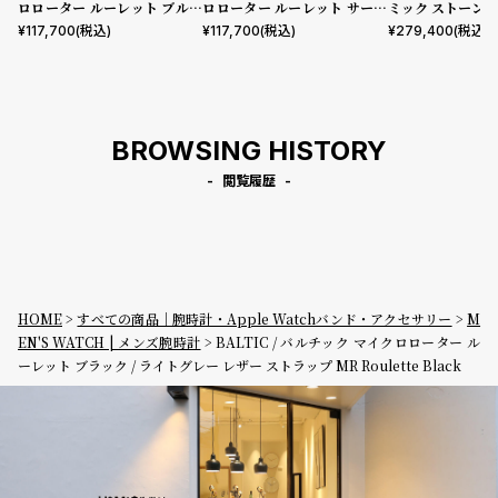
ロローター ルーレット ブルー
ロローター ルーレット サーモ
ミック ストーン 
/ ライオン レザー ストラップ
ン / ブラックサフィアーノ レ
イト シグネチャー
¥
117,700
(税込)
¥
117,700
(税込)
¥
279,400
(税込)
MR Roulette Blue
ザー ストラップ MR Roulett
ラック レザース
e Salmon
BROWSING HISTORY
閲覧履歴
HOME
すべての商品｜腕時計・Apple Watchバンド・アクセサリー
M
EN'S WATCH | メンズ腕時計
BALTIC / バルチック マイクロローター ル
ーレット ブラック / ライトグレー レザー ストラップ MR Roulette Black