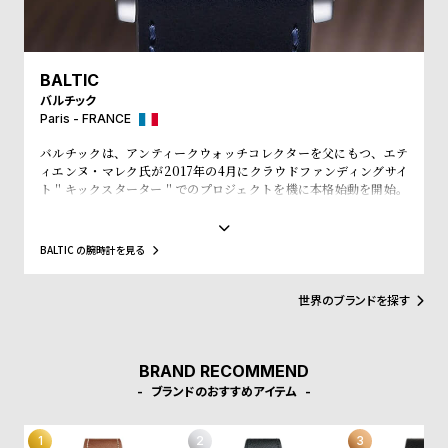
l
e
BALTIC
シ
返
バルチック
ョ
品
Paris - FRANCE
ッ
に
バルチックは、アンティークウォッチコレクターを父にもつ、エテ
ピ
つ
ィエンヌ・マレク氏が2017年の4月にクラウドファンディングサイ
ト＂キックスターター＂でのプロジェクトを機に本格始動を開始。
ン
い
プロジェクト開始直後から1300個を売り上げ、翌月発売した限定品
200個の時計も45分で完売させるほどの勢いだ。バルチックのコレ
グ
て
クションは、マレク氏の父が残したアンティークコレクションから
BALTIC の腕時計を見る
ガ
インスピレーションを得ていることが特徴。ラインナップされてい
る時計はいずれも絶妙な雰囲気を醸し出し、アンティークと見紛う
イ
ほどの完成度を誇る。
世界のブランドを探す
ド
時
刻
計
印
BRAND RECOMMEND
ブランドのおすすめアイテム
保
サ
証
ー