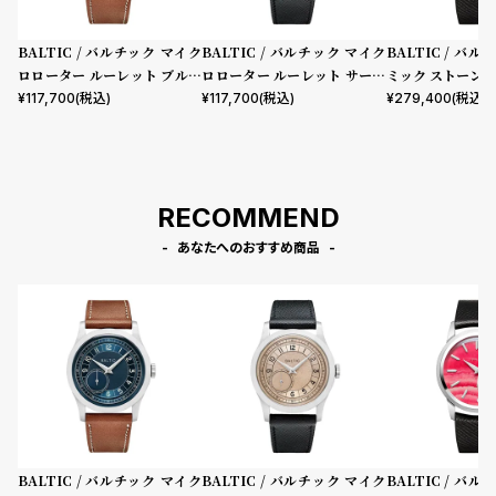
BALTIC / バルチック マイク
BALTIC / バルチック マイク
BALTIC / バ
ロローター ルーレット ブルー
ロローター ルーレット サーモ
ミック ストーン 
/ ライオン レザー ストラップ
ン / ブラックサフィアーノ レ
イト シグネチャー
¥
117,700
(税込)
¥
117,700
(税込)
¥
279,400
(税込)
MR Roulette Blue
ザー ストラップ MR Roulett
ラック レザース
e Salmon
RECOMMEND
あなたへのおすすめ商品
BALTIC / バルチック マイク
BALTIC / バルチック マイク
BALTIC / バ