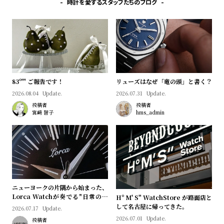
時計を愛するスタッフたちのブログ
83º'" ご報告です！
リューズはなぜ「竜の頭」と書く？
2026.08.04
Update.
2026.07.31
Update.
投稿者
投稿者
宮﨑 智子
hms_admin
ニューヨークの片隅から始まった、
Lorca Watchが奏でる"日常のロ
Hº M' S" WatchStore が路面店と
マン"｜Brand Picks #08
して名古屋に帰ってきた。
2026.07.17
Update.
2026.07.01
Update.
投稿者