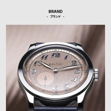
w
o
s
u
BRAND
t
ブランド
B
S
l
h
o
o
g
p
l
i
s
t
#
P
e
o
p