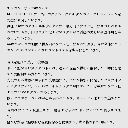
ン
ン
エレガントな36mmケース
商品の発送に関しまして
キ
ズ
MR ROULETTEは、当社のクラシックとモダンのインスピレーションを
ン
腕
完璧に表現しています。
直径36mmのスチール製ケースには、縦方向にブラシ仕上げされたベゼル
グ
時
が付いており、円形ブラシ仕上げのラグ上部と質感の美しい相互作用を生
計
み出しています。
レ
キ
44mmケースの側面は横方向にブラシ仕上げされており、時計全体にエレ
ガントでバランスのとれたコントラストを生み出しています。
デ
ッ
ィ
ズ
時代を超えた美しい文字盤
ー
腕
ドーム型の高いガラスの下には、過去と現在が繊細に融合した、時代を超
えた美的調和が表れています。
ス
時
光沢のある背景に飾られた文字盤には、当社が特別に開発したセリフ体タ
腕
計
イポグラフィで、レールウェイトラックと時間マーカーを載せたブラシ仕
時
上げの2つのセクターがあります。
秒のサブカウンターは中心から外れており、ギョーシェ仕上げが施されて
計
います。
替
ア
時間はファセット加工され、磨き上げられたドーフィン針で表示されま
え
ッ
す。
豊かな質感と魅惑的な視覚的深みを提供する、考え抜かれた構成です。
ベ
プ