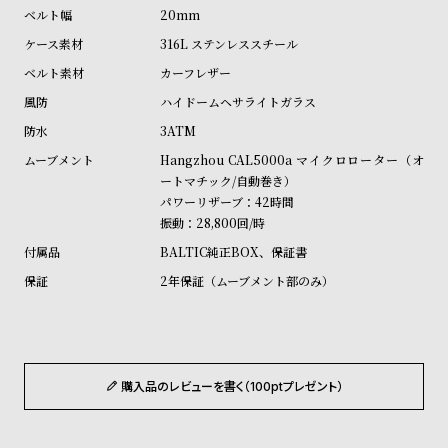
受
雑
20mm
注
誌
316L ステンレススチール
販
掲
カーフレザー
売
載
ハイドームヘサライトガラス
モ
商
3ATM
デ
品
Hangzhou CAL5000a マイクロローター（オ
ル
ートマチック/自動巻き）
パワーリザーブ：42時間
衣
セ
振動：28,800回/時
装
ー
BALTIC純正BOX、保証書
貸
ル
2年保証（ムーブメント部のみ）
出
情
報
購入品のレビューを書く（100ptプレゼント）
N
A
e
b