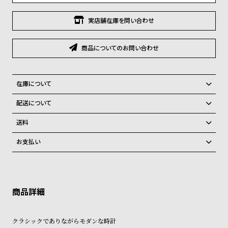
グ
ラ
実店舗在庫を問い合わせ
フ
全
世
商品についてのお問い合わせ
て
界
の
の
在庫について
商
腕
全国の系列店と在庫を共有しているため、在庫切れの場合がございま
配送について
品
時
す。
ご注文商品のお届け日数は在庫状況により異なり、
計
在庫切れの場合、キャンセルをさせて頂きます。
送料
ブ
弊社物流センターからの発送
配送料：550円（全国一律）
お支払い
ラ
税込16,500円以上で全国送料無料
系列店舗から取り寄せ後に発送
クレジットカード、Amazon Pay、PayPay、コンビニ後払い、代金引
ン
換、銀行振込
上記のいずれかでの発送となります。
ド
※限定品・受注販売商品・予約商品はクレジットカード、銀行振込のみ
発送日の確定はご注文確認後となります。場合によってはお届け日時の
ご利用頂けます。
一
ご希望に沿えない場合もございますので予めご了承くださいませ。
覧
ショッピングガイド
詳しくは下記のページをご覧くださいませ。
ラ
メ
クラシックでありながらモダンな時計
※ご予約商品・受注商品は、記載のお届け予定での発送となります。