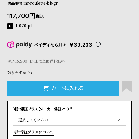
商品番号
mr-roulette-bk-gr
コ
ー
117,700
ニ
税込
ッ
1,070
pt
シ
ュ
ヴ
￥39,233
ペイディなら月々
ィ
ヴ
ィ
税込16,500円以上で全国送料無料
ア
ン
残りわずかです。
ウ
エ
カートに入れる
ス
ト
ウ
ッ
時計保証プラス（メーカー保証2年）
(
ド
必
須
ク
)
ロ
時計保証プラスについて
ノ