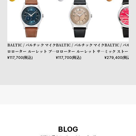
プ
ビ
ラ
ス
ス
よ
お
く
問
あ
い
BALTIC / バルチック マイク
BALTIC / バルチック マイク
BALTIC / バル
ロローター ルーレット ブル
ロローター ルーレット サー
ミック ストーン 
る
合
ー / ライオン レザー ストラ
モン / ブラックサフィアーノ
バイト シグネチャ
¥
117,700
(税込)
¥
117,700
(税込)
¥
279,400
(税込)
質
わ
ップ MR Roulette Blue
レザー ストラップ MR Roul
ド ブラック レザ
問
せ
ette Salmon
プ
BLOG