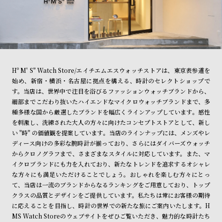
Hº M' S" Watch Store/エイチエムエスウォッチストアは、東京表参道を
始め、新宿・横浜・名古屋に拠点を構える、時計のセレクトショップで
す。当店は、世界中で注目を浴びるファッションウォッチブランドから、
細部までこだわり抜いたハイエンドなマイクロウォッチブランドまで、多
種多様な国から厳選したブランドを幅広くラインアップしています。感性
を刺激し、洗練された大人の方々に向けたコンセプトストアとして、新し
い "時" の価値観を提案しています。当店のラインナップには、メンズやレ
ディース向けの多彩な腕時計が揃っており、さらにはダイバーズウォッチ
からクロノグラフまで、さまざまなスタイルに対応しています。また、マ
イクロブランドにも力を入れており、新たなトレンドを追求するオシャレ
な方々にも満足いただけることでしょう。おしゃれを楽しむ方々にとっ
て、当店は一流のブランドからなるランキングをご用意しており、トップ
クラスの品質とデザインをご提供しています。私たちは常にお客様の期待
に応えることを目指し、時計の世界での新たな旅にご案内いたします。H
MS Watch Storeのウェブサイトをぜひご覧いただき、魅力的な時計たち