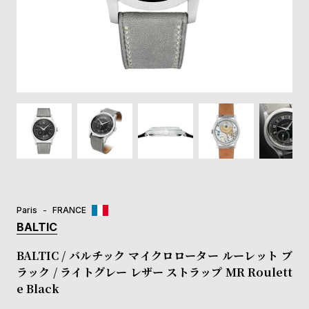
登
録
#Tags
リ
ッ
プ
バ
ル
チ
ッ
ク
ア
Paris
FRANCE
ッ
BALTIC
プ
ル
BALTIC / バルチック マイクロローター ルーレット ブ
ウ
ラック / ライトグレー レザー ストラップ MR Roulett
ォ
e Black
ッ
チ