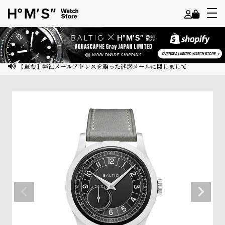
よ
う
こ
【重要】弊社メールアドレスを騙った迷惑メールに関しまして
そ
ゲ
ス
ト
様
ロ
グ
イ
ン
会
員