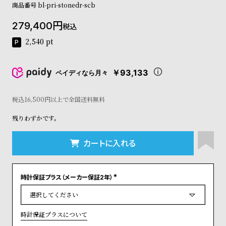
商品番号
bl-pri-stonedr-scb
コ
ー
279,400
ニ
税込
ッ
2,540
pt
シ
ュ
ヴ
￥93,133
ペイディなら月々
ィ
ヴ
ィ
税込16,500円以上で全国送料無料
ア
ン
残りわずかです。
ウ
エ
カートに入れる
ス
ト
ウ
ッ
時計保証プラス（メーカー保証2年）
(
ド
必
須
ク
)
ロ
時計保証プラスについて
ノ