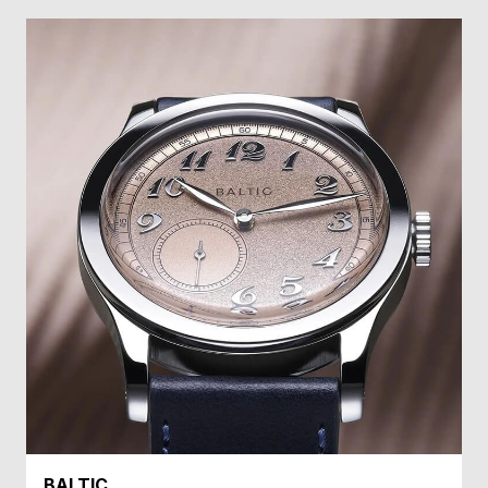
l
e
シ
返
ョ
品
ッ
に
ピ
つ
ン
い
グ
て
ガ
イ
ド
時
刻
計
印
保
サ
証
ー
BALTIC