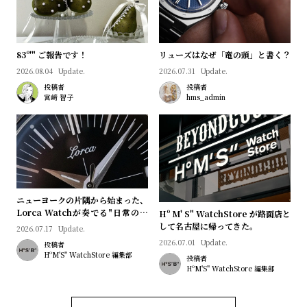
83º'" ご報告です！
リューズはなぜ「竜の頭」と書く？
2026.08.04
Update.
2026.07.31
Update.
投稿者
投稿者
宮﨑 智子
hms_admin
ニューヨークの片隅から始まった、
Lorca Watchが奏でる"日常のロ
Hº M' S" WatchStore が路面店と
マン"｜Brand Picks #08
して名古屋に帰ってきた。
2026.07.17
Update.
2026.07.01
Update.
投稿者
HºM'S" WatchStore 編集部
投稿者
HºM'S" WatchStore 編集部