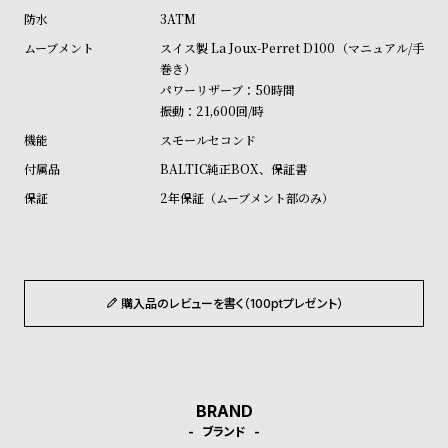
w
o
3ATM
s
u
スイス製 La Joux-Perret D100（マニュアル/手
t
巻き）
B
S
パワーリザーブ：50時間
振動：21,600回/時
l
h
スモールセコンド
o
o
BALTIC純正BOX、保証書
g
p
2年保証（ムーブメント部のみ）
l
i
s
t
購入品のレビューを書く（100ptプレゼント）
#
P
e
o
BRAND
p
ブランド