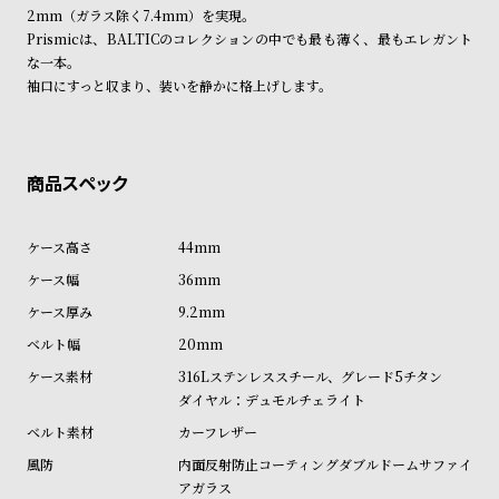
受
雑
2mm（ガラス除く7.4mm）を実現。
Prismicは、BALTICのコレクションの中でも最も薄く、最もエレガント
注
誌
な一本。
販
掲
袖口にすっと収まり、装いを静かに格上げします。
売
載
モ
商
デ
品
ル
衣
セ
44mm
装
ー
36mm
貸
ル
9.2mm
出
20mm
情
316Lステンレススチール、グレード5チタン
報
ダイヤル：デュモルチェライト
カーフレザー
N
A
内面反射防止コーティングダブルドームサファイ
e
b
アガラス