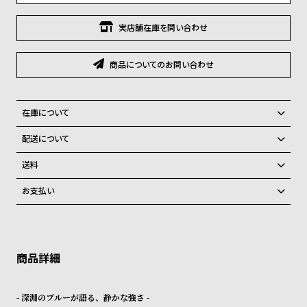
グ
ラ
実店舗在庫を問い合わせ
フ
全
世
商品についてのお問い合わせ
て
界
の
の
在庫について
商
腕
全国の系列店と在庫を共有しているため、在庫切れの場合がございま
配送について
品
時
す。
ご注文商品のお届け日数は在庫状況により異なり、
計
在庫切れの場合、キャンセルをさせて頂きます。
送料
ブ
弊社物流センターからの発送
配送料：550円（全国一律）
お支払い
ラ
税込16,500円以上で全国送料無料
系列店舗から取り寄せ後に発送
クレジットカード、Amazon Pay、PayPay、コンビニ後払い、代金引
ン
換、銀行振込
上記のいずれかでの発送となります。
ド
※限定品・受注販売商品・予約商品はクレジットカード、銀行振込のみ
発送日の確定はご注文確認後となります。場合によってはお届け日時の
ご利用頂けます。
一
ご希望に沿えない場合もございますので予めご了承くださいませ。
覧
ショッピングガイド
詳しくは下記のページをご覧くださいませ。
ラ
メ
- 深淵のブルーが語る、静かな強さ -
※ご予約商品・受注商品は、記載のお届け予定での発送となります。