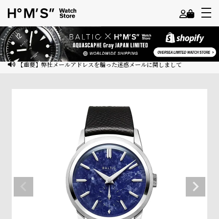
よ
う
こ
【重要】弊社メールアドレスを騙った迷惑メールに関しまして
そ
ゲ
ス
ト
様
ロ
グ
イ
ン
会
員