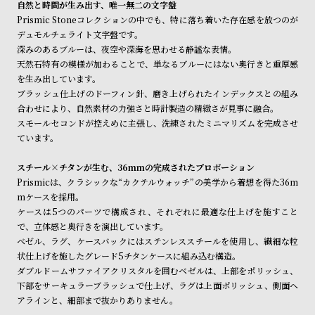
自然と時間が生み出す、唯一無二の文字盤
ン
ン
Prismic Stoneコレクションの中でも、特に落ち着いた存在感を放つのが
商品の発送に関しまして
キ
ズ
デュモルチェライト文字盤です。
ン
腕
深みのあるブルーは、夜空や深海を思わせる静謐な表情。
天然石特有の模様が加わることで、単なるブルーにはない奥行きと重厚感
グ
時
を生み出しています。
計
ブラッシュ仕上げのドーフィン針、磨き上げられたインデックスとの組み
レ
キ
合わせにより、自然素材の力強さと時計製造の精緻さが見事に融合。
スモールセコンドが控えめに主張し、洗練されたミニマリズムを完成させ
デ
ッ
ています。
ィ
ズ
ー
腕
スチール×チタンが生む、36mmの完成されたプロポーション
Prismicは、クラシックな“カクテルウォッチ”の美学から着想を得た36m
ス
時
mケースを採用。
腕
計
ケースは5つのパーツで構成され、それぞれに最適な仕上げを施すこと
時
で、立体感と奥行きを演出しています。
ベゼル、ラグ、ケースバックにはステンレススチールを使用し、繊細な粒
計
状仕上げを施したグレード5チタンケースに組み込む構造。
替
ア
ダブルドームサファイアクリスタルを囲むベゼルは、上部をポリッシュ、
え
ッ
下部をサーキュラーブラッシュで仕上げ、ラグは上面ポリッシュ、側面ヘ
アラインと、細部まで抜かりありません。
ベ
プ