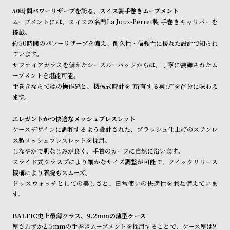
ル
ル
50時間パワーリザーブを誇る、スイス製手巻きムーブメント
ト
ウ
ムーブメントには、スイスの名門La Joux-Perret製 手巻きキャリバーを
搭載。
ォ
約50時間のパワーリザーブを備え、耐久性・信頼性に優れた設計で知られ
ッ
ています。
チ
サファイアガラスを備えたシースルーバックからは、丁寧に装飾されたム
ーブメントを堪能可能。
バ
手巻きならではの操作感と、機械式時計を“所有する喜び”を存分に味わえ
ン
ます。
ド
エレガントかつ快適なメッシュブレスレット
そ
限
ケースデザインに調和するよう設計された、ブラッシュ仕上げのステンレ
の
定
ス製メッシュブレスレットを採用。
他
/
しなやかで肌なじみが良く、手首のカーブに自然に沿います。
スライド式クラスプにより細かなサイズ調整が可能で、クイックリリース
の
別
機構により着脱もスムーズ。
商
注
ドレスウォッチとしての美しさと、日常使いの快適性を兼ね備えていま
品
モ
す。
デ
BALTIC史上最薄クラス、9.2mmの薄型ケース
ル
厚さわずか2.5mmの手巻きムーブメントを採用することで、ケース厚は9.