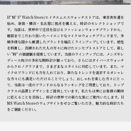
Hº M' S" Watch Store/エイチエムエスウォッチストアは、東京表参道を
始め、新宿・横浜・名古屋に拠点を構える、時計のセレクトショップで
す。当店は、世界中で注目を浴びるファッションウォッチブランドから、
細部までこだわり抜いたハイエンドなマイクロウォッチブランドまで、多
種多様な国から厳選したブランドを幅広くラインアップしています。感性
を刺激し、洗練された大人の方々に向けたコンセプトストアとして、新し
い "時" の価値観を提案しています。当店のラインナップには、メンズやレ
ディース向けの多彩な腕時計が揃っており、さらにはダイバーズウォッチ
からクロノグラフまで、さまざまなスタイルに対応しています。また、マ
イクロブランドにも力を入れており、新たなトレンドを追求するオシャレ
な方々にも満足いただけることでしょう。おしゃれを楽しむ方々にとっ
て、当店は一流のブランドからなるランキングをご用意しており、トップ
クラスの品質とデザインをご提供しています。私たちは常にお客様の期待
に応えることを目指し、時計の世界での新たな旅にご案内いたします。H
MS Watch Storeのウェブサイトをぜひご覧いただき、魅力的な時計たち
をご堪能ください。