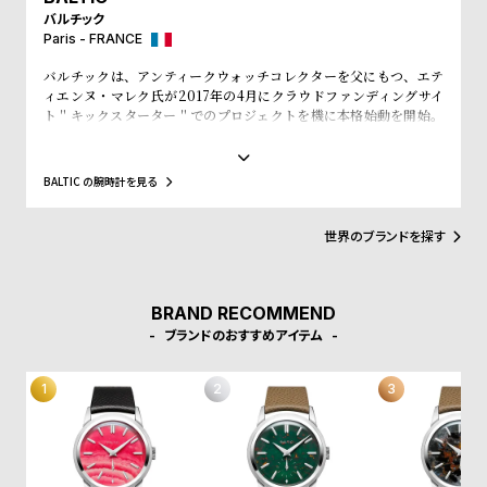
プ
ビ
バルチック
ラ
ス
Paris - FRANCE
ス
バルチックは、アンティークウォッチコレクターを父にもつ、エテ
よ
お
ィエンヌ・マレク氏が2017年の4月にクラウドファンディングサイ
ト＂キックスターター＂でのプロジェクトを機に本格始動を開始。
く
問
プロジェクト開始直後から1300個を売り上げ、翌月発売した限定品
あ
い
200個の時計も45分で完売させるほどの勢いだ。バルチックのコレ
クションは、マレク氏の父が残したアンティークコレクションから
BALTIC の腕時計を見る
る
合
インスピレーションを得ていることが特徴。ラインナップされてい
る時計はいずれも絶妙な雰囲気を醸し出し、アンティークと見紛う
質
わ
ほどの完成度を誇る。
世界のブランドを探す
問
せ
BRAND RECOMMEND
ブランドのおすすめアイテム