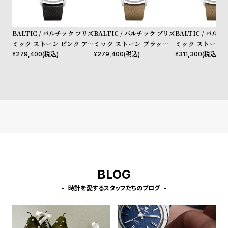
BALTIC / バルチック プリズ
BALTIC / バルチック プリズ
BALTIC / バル
ミック ストーン ピンク アル
ミック ストーン ブラッドス
ミック ストーン 
バイト シグネチャー カーブ
トーン シグネチャー カーブ
イト シグネチャー
¥
279,400
(税込)
¥
279,400
(税込)
¥
311,300
(税込)
ド ブラック レザーストラッ
ド キャメル レザーストラッ
キャメル レザース
プ
プ
BLOG
時計を愛するスタッフたちのブログ