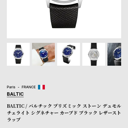
登
録
#Tags
リ
ッ
プ
バ
ル
チ
ッ
ク
ア
Paris
FRANCE
ッ
BALTIC
プ
ル
BALTIC / バルチック プリズミック ストーン デュモル
ウ
チェライト シグネチャー カーブド ブラック レザースト
ォ
ラップ
ッ
チ