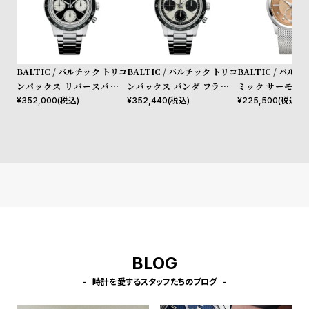
w
o
s
u
t
B
S
BALTIC / バルチック トリコ
BALTIC / バルチック トリコ
BALTIC / バル
l
h
ンパックス リバースパンダ
ンパックス パンダ フラット
ミック サーモン 
o
o
フラットリンク ブレスレット
リンク ブレスレット
スチール メッシュ
¥
352,000
(税込)
¥
352,440
(税込)
¥
225,500
(税込)
g
p
l
i
s
t
#
P
e
BLOG
o
時計を愛するスタッフたちのブログ
p