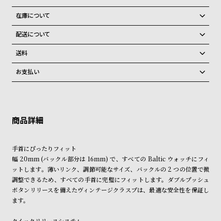
グ
ラ
在庫について
フ
全国の系列店と在庫を共有しているため、在庫切れの場合がございま
配送について
す。
全
世
ご注文商品のお届け日数は在庫状況により異なり、
在庫切れの場合、キャンセルをさせて頂きます。
送料
て
界
弊社物流センターからの発送
配送料：550円（全国一律）
お支払い
の
の
税込16,500円以上で全国送料無料
系列店舗から取り寄せ後に発送
クレジットカード、Amazon Pay、PayPay、コンビニ後払い、代金引
商
腕
換、銀行振込
上記のいずれかでの発送となります。
品
時
※限定品・受注販売商品・予約商品はクレジットカード、銀行振込のみ
発送日の確定はご注文確認後となります。場合によってはお届け日時の
計
ご利用頂けます。
ご希望に沿えない場合もございますので予めご了承くださいませ。
ブ
ショッピングガイド
詳しくは下記のページをご覧くださいませ。
ラ
手首にぴったりフィット
※ご予約商品・受注商品は、記載のお届け予定での発送となります。
ン
幅 20mm (バックル部分は 16mm) で、すべての Baltic ウォッチにフィ
ットします。薄いリンク、調節可能なサイズ、バックルの 2 つの位置で微
商品の発送に関しまして
ド
調整できるため、すべての手首に完璧にフィットします。ダブルプッシュ
一
ボタンリリースを備えたヴィンテージクラスプは、最適な安全性を保証し
覧
ます。
ラ
メ
クイックリリースシステム