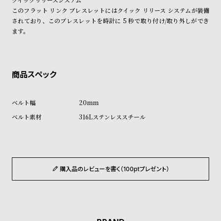
ン
ン
このフラット リンク ブレスレットにはクイック リリース システムが装備
キ
ズ
されており、このブレスレットを時計に 5 秒で取り付け/取り外しができ
ます。
ン
腕
グ
時
計
レ
キ
デ
ッ
ィ
ズ
20mm
ー
腕
316Lステンレススチール
ス
時
腕
計
時
購入品のレビューを書く（100ptプレゼント）
計
替
ア
え
ッ
ベ
プ