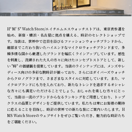
Hº M' S" Watch Store/エイチエムエスウォッチストアは、東京表参道を
始め、新宿・横浜・名古屋に拠点を構える、時計のセレクトショップで
す。当店は、世界中で注目を浴びるファッションウォッチブランドから、
細部までこだわり抜いたハイエンドなマイクロウォッチブランドまで、多
種多様な国から厳選したブランドを幅広くラインアップしています。感性
を刺激し、洗練された大人の方々に向けたコンセプトストアとして、新し
い "時" の価値観を提案しています。当店のラインナップには、メンズやレ
ディース向けの多彩な腕時計が揃っており、さらにはダイバーズウォッチ
からクロノグラフまで、さまざまなスタイルに対応しています。また、マ
イクロブランドにも力を入れており、新たなトレンドを追求するオシャレ
な方々にも満足いただけることでしょう。おしゃれを楽しむ方々にとっ
て、当店は一流のブランドからなるランキングをご用意しており、トップ
クラスの品質とデザインをご提供しています。私たちは常にお客様の期待
に応えることを目指し、時計の世界での新たな旅にご案内いたします。H
MS Watch Storeのウェブサイトをぜひご覧いただき、魅力的な時計たち
をご堪能ください。