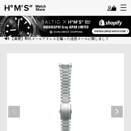
よ
う
こ
【重要】弊社メールアドレスを騙った迷惑メールに関しまして
そ
ゲ
ス
ト
様
ロ
グ
イ
ン
会
員