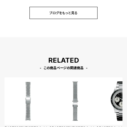
プ
ビ
ラ
ス
ブログをもっと見る
ス
よ
お
く
問
あ
い
る
合
質
わ
RELATED
問
せ
この商品ページの関連商品