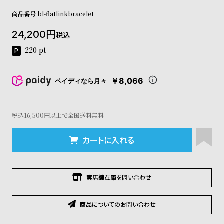
コ
商品番号
bl-flatlinkbracelet
ー
ニ
24,200
ッ
税込
シ
220
pt
ュ
ヴ
ィ
￥8,066
ペイディなら月々
ヴ
ィ
ア
税込16,500円以上で全国送料無料
ン
ウ
エ
カートに入れる
ス
ト
ウ
ッ
実店舗在庫を問い合わせ
ド
ク
商品についてのお問い合わせ
ロ
ノ