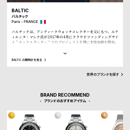
受
雑
BALTIC
注
誌
バルチック
販
掲
Paris - FRANCE
売
載
バルチックは、アンティークウォッチコレクターを父にもつ、エテ
モ
商
ィエンヌ・マレク氏が2017年の4月にクラウドファンディングサイ
ト＂キックスターター＂でのプロジェクトを機に本格始動を開始。
デ
品
プロジェクト開始直後から1300個を売り上げ、翌月発売した限定品
ル
200個の時計も45分で完売させるほどの勢いだ。バルチックのコレ
クションは、マレク氏の父が残したアンティークコレクションから
衣
セ
BALTIC の腕時計を見る
インスピレーションを得ていることが特徴。ラインナップされてい
装
ー
る時計はいずれも絶妙な雰囲気を醸し出し、アンティークと見紛う
ほどの完成度を誇る。
世界のブランドを探す
貸
ル
出
情
BRAND RECOMMEND
報
ブランドのおすすめアイテム
N
A
e
b