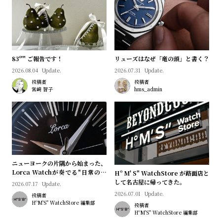
l
e
シ
返
ョ
品
83º'" ご報告です！
リューズはなぜ「竜の頭」と書く？
ッ
に
2026.08.04
Update.
2026.07.31
Update.
投稿者
投稿者
ピ
つ
宮﨑 智子
hms_admin
ン
い
グ
て
ガ
イ
ド
ニューヨークの片隅から始まった、
時
刻
Lorca Watchが奏でる"日常のロ
Hº M' S" WatchStore が路面店と
計
印
マン"｜Brand Picks #08
して名古屋に帰ってきた。
2026.07.17
Update.
保
サ
2026.07.01
Update.
投稿者
HºM'S" WatchStore 編集部
投稿者
証
ー
HºM'S" WatchStore 編集部