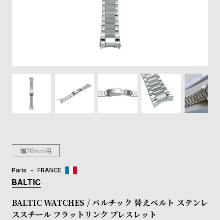
登
録
#Tags
リ
ッ
プ
バ
ル
チ
ッ
ク
ア
幅20mm用
ッ
プ
Paris
FRANCE
ル
BALTIC
ウ
ォ
BALTIC WATCHES / バルチック 替えベルト ステンレ
ッ
ススチール フラットリンク ブレスレット
チ