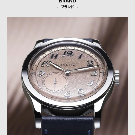
BRAND
ル
ル
ブランド
ト
ウ
ォ
ッ
チ
バ
ン
ド
そ
限
の
定
他
/
の
別
商
注
品
モ
デ
ル