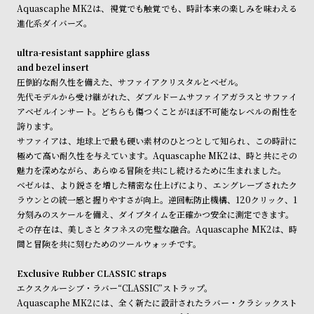
w
o
Aquascaphe MK2は、視覚でも触覚でも、時計本来の楽しみを味わえる
進化系ダイバーズ。
s
u
t
ultra-resistant sapphire glass
B
S
and bezel insert
圧倒的な耐久性を備えた、サファイアクリスタルとベゼル。
l
h
先代モデルから受け継がれた、ダブルドームサファイアガラスとサファイ
o
o
アベゼルインサート。どちらも傷つくことがほぼ不可能なレベルの耐性を
g
p
誇ります。
サファイアは、地球上で最も硬い素材のひとつとして知られ、この時計に
l
極めて高い耐久性を与えています。Aquascaphe MK2は、時と共にその
i
魅力を深めながら、あらゆる冒険を共にし続けるために生まれました。
s
ベゼルは、より鋭さを増した精密な仕上げにより、エングレーブされたク
ラウンとの統一感と握りやすさが向上。逆回転防止機構、120クリック、1
t
分刻みのスケールを備え、ダイブタイムを正確かつ安全に測定できます。
#
その存在は、美しさとタフネスの完璧な融合。Aquascaphe MK2は、時
P
間と冒険を共に刻むためのツールウォッチです。
e
Exclusive Rubber CLASSIC straps
o
エクスクルーシブ・ラバー“CLASSIC”ストラップ。
p
Aquascaphe MK2には、全く新たに設計されたラバー・クラシックスト