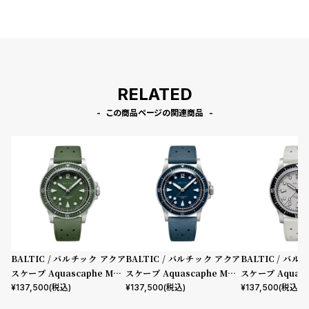
RELATED
この商品ページの関連商品
BALTIC / バルチック アクア
BALTIC / バルチック アクア
BALTIC / バ
スケープ Aquascaphe MK2
スケープ Aquascaphe MK2
スケープ Aquasc
Green 39.5mm ラバースト
Blue 37mm ラバーストラッ
WarmSilver 
¥
137,500
(税込)
¥
137,500
(税込)
¥
137,500
(税込)
ラップ
プ
ーストラップ