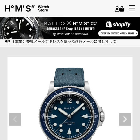
よ
う
こ
【重要】弊社メールアドレスを騙った迷惑メールに関しまして
そ
ゲ
ス
ト
様
ロ
グ
イ
ン
会
員