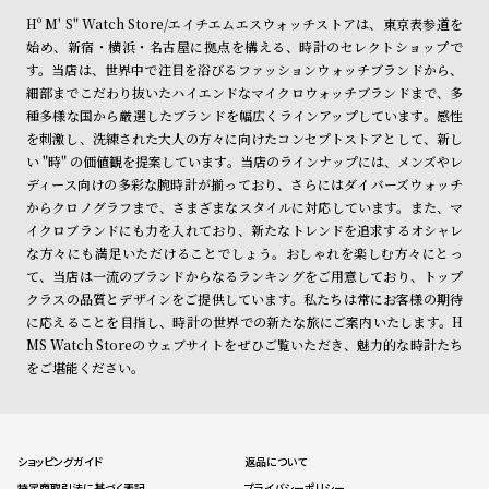
Hº M' S" Watch Store/エイチエムエスウォッチストアは、東京表参道を
始め、新宿・横浜・名古屋に拠点を構える、時計のセレクトショップで
す。当店は、世界中で注目を浴びるファッションウォッチブランドから、
細部までこだわり抜いたハイエンドなマイクロウォッチブランドまで、多
種多様な国から厳選したブランドを幅広くラインアップしています。感性
を刺激し、洗練された大人の方々に向けたコンセプトストアとして、新し
い "時" の価値観を提案しています。当店のラインナップには、メンズやレ
ディース向けの多彩な腕時計が揃っており、さらにはダイバーズウォッチ
からクロノグラフまで、さまざまなスタイルに対応しています。また、マ
イクロブランドにも力を入れており、新たなトレンドを追求するオシャレ
な方々にも満足いただけることでしょう。おしゃれを楽しむ方々にとっ
て、当店は一流のブランドからなるランキングをご用意しており、トップ
クラスの品質とデザインをご提供しています。私たちは常にお客様の期待
に応えることを目指し、時計の世界での新たな旅にご案内いたします。H
MS Watch Storeのウェブサイトをぜひご覧いただき、魅力的な時計たち
をご堪能ください。
ショッピングガイド
返品について
特定商取引法に基づく表記
プライバシーポリシー