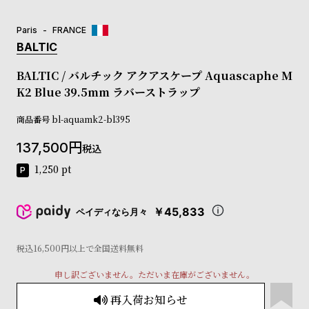
コ
ー
Paris
FRANCE
ニ
BALTIC
ッ
シ
BALTIC / バルチック アクアスケープ Aquascaphe M
ュ
K2 Blue 39.5mm ラバーストラップ
ヴ
ィ
商品番号
ヴ
bl-aquamk2-bl395
ィ
137,500
ア
税込
ン
1,250
pt
ウ
エ
ス
￥45,833
ペイディなら月々
ト
ウ
ッ
税込16,500円以上で全国送料無料
ド
ク
申し訳ございません。ただいま在庫がございません。
ロ
再入荷お知らせ
ノ