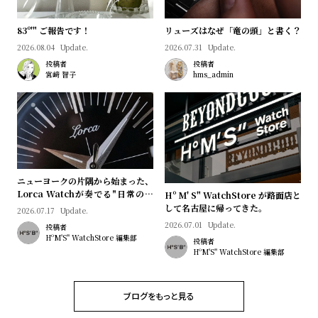
83º'" ご報告です！
リューズはなぜ「竜の頭」と書く？
2026.08.04
Update.
2026.07.31
Update.
投稿者
投稿者
宮﨑 智子
hms_admin
ニューヨークの片隅から始まった、
Lorca Watchが奏でる"日常のロ
Hº M' S" WatchStore が路面店と
マン"｜Brand Picks #08
して名古屋に帰ってきた。
2026.07.17
Update.
2026.07.01
Update.
投稿者
HºM'S" WatchStore 編集部
投稿者
HºM'S" WatchStore 編集部
ブログをもっと見る