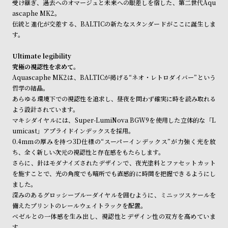
受け継ぎ、過去へのオマージュと未来への眼差しを宿した、第二世代Aqu
ル
ル
ascaphe MK2。
ト
ウ
伝統と進化が交差する、BALTICの新たなスタンダードがここに誕生しま
ォ
す。
ッ
Ultimate legibility
チ
究極の視認性を求めて。
バ
Aquascaphe MK2は、BALTICが掲げる“ネオ・レトロダイバー”という
哲学の結晶。
ン
あらゆる環境下での視認性を追求し、昼夜を問わず確実に時を読み取れる
ド
よう設計されています。
そ
限
マキシダイヤルには、Super-LumiNova BGW9を使用した立体的な「L
umicast」アプライドインデックスを採用。
の
定
0.4mmの厚みを持つ3D仕様の“スーパーインデックス”が力強く光を放
他
/
ち、全く新しい次元の視認性と存在感をもたらします。
の
別
さらに、針はモダナイズされたデザインで、夜光塗料とファセットカット
を施すことで、光の角度でも暗所でも直感的に時間を把握できるようにし
商
注
ました。
品
モ
深みのあるグロッシーブルーダイヤルを囲むように、ミニッツスケールを
デ
備えたプリントのレールウェイトラックを配置。
ベゼルとの一体感を生み出し、視認性とデザイン性の双方を高めていま
ル
す。