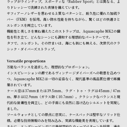
ラップがラインナップ。スポーティな「Rubber Sport」とは異なる、よ
l
りドレッシーで洗練された表情を備えています。
e
サフィアーノレザーを思わせる上質なパターンと、耐久性に優れた加硫ラ
バー（FKM）を採用。高い防水性能を持ちながら、驚くほどの快適さと
シ
返
エレガンスを両立しています。
機能性と美しさを兼ね備えたこのストラップは、Aquascaphe MK2の個
ョ
品
性を引き立て、どんなシーンにも調和する理想的なパートナーです。
ッ
に
タフで、エレガント。その佇まいは、海にも街にも映える、次世代のクラ
ピ
つ
シック・ダイバーズストラップ。
ン
い
Versatile proportions
グ
て
万能なバランスを追求した、理想的なプロポーション。
ガ
インスピレーションの源であるヴィンテージダイバーズへの敬意を込めつ
つ、Aquascaphe MK2は一切の妥協なく、現代基準の高品質仕様で再構
イ
築されています。
ド
ケース径は37mmまたは39.5mm、ラグ・トゥ・ラグは45mm / 47m
時
刻
m、厚さは12.9mm（ガラス除く10.7mm）。クラシックなバランスと現
代的な装着性を両立し、どの手首にも自然に溶け込むシルエットを実現し
計
印
ました。
保
サ
ツールウォッチとしての原点に忠実に、ケースバックは堅牢なソリッド仕
証
ー
様。必要な技術情報のみを刻み込み、実直な機能美を表現しています。
さらに、エングレービングには幾何学的なウェーブパターンを採用。過去