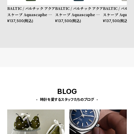
BALTIC / バルチック アクア
BALTIC / バルチック アクア
BALTIC / バル
スケープ Aquascaphe MK
スケープ Aquascaphe MK
スケープ Aquasc
2 Green 39.5mm ラバース
2 Blue 37mm ラバーストラ
2 WarmSilver 
¥
137,500
(税込)
¥
137,500
(税込)
¥
137,500
(税込)
トラップ
ップ
バーストラップ
BLOG
時計を愛するスタッフたちのブログ