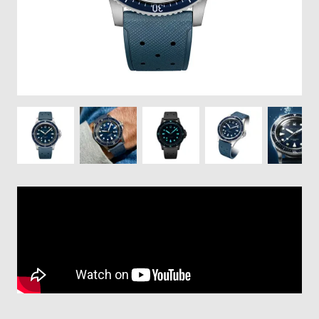
登
録
#Tags
リ
ッ
プ
バ
ル
チ
ッ
ク
ア
ッ
プ
ル
ウ
ォ
ッ
チ