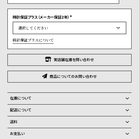
グ
ラ
フ
時計保証プラス（メーカー保証2年）
(
必
須
全
世
)
て
界
時計保証プラスについて
の
の
商
腕
実店舗在庫を問い合わせ
品
時
計
商品についてのお問い合わせ
ブ
ラ
ン
在庫について
ド
全国の系列店と在庫を共有しているため、在庫切れの場合がございま
配送について
す。
一
ご注文商品のお届け日数は在庫状況により異なり、
在庫切れの場合、キャンセルをさせて頂きます。
送料
覧
弊社物流センターからの発送
配送料：550円（全国一律）
ラ
メ
お支払い
税込16,500円以上で全国送料無料
系列店舗から取り寄せ後に発送