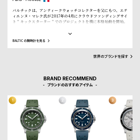
バルチックは、アンティークウォッチコレクターを父にもつ、エテ
ィエンヌ・マレク氏が2017年の4月にクラウドファンディングサイ
ト＂キックスターター＂でのプロジェクトを機に本格始動を開始。
プロジェクト開始直後から1300個を売り上げ、翌月発売した限定品
200個の時計も45分で完売させるほどの勢いだ。バルチックのコレ
クションは、マレク氏の父が残したアンティークコレクションから
BALTIC の腕時計を見る
インスピレーションを得ていることが特徴。ラインナップされてい
る時計はいずれも絶妙な雰囲気を醸し出し、アンティークと見紛う
ほどの完成度を誇る。
世界のブランドを探す
BRAND RECOMMEND
ブランドのおすすめアイテム