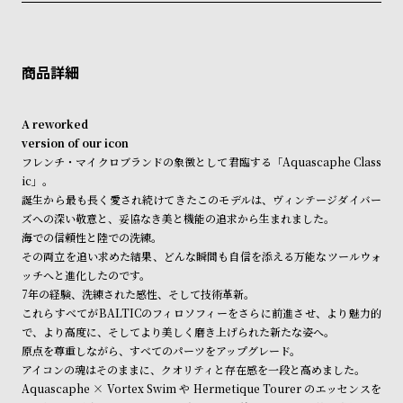
ン
ン
クレジットカード、Amazon Pay、PayPay、コンビニ後払い、代金引
換、銀行振込
キ
ズ
上記のいずれかでの発送となります。
※限定品・受注販売商品・予約商品はクレジットカード、銀行振込のみ
発送日の確定はご注文確認後となります。場合によってはお届け日時の
ン
腕
ご利用頂けます。
ご希望に沿えない場合もございますので予めご了承くださいませ。
グ
時
ショッピングガイド
計
詳しくは下記のページをご覧くださいませ。
A reworked
※ご予約商品・受注商品は、記載のお届け予定での発送となります。
レ
キ
version of our icon
デ
ッ
フレンチ・マイクロブランドの象徴として君臨する「Aquascaphe Class
商品の発送に関しまして
ic」。
ィ
ズ
誕生から最も長く愛され続けてきたこのモデルは、ヴィンテージダイバー
ー
腕
ズへの深い敬意と、妥協なき美と機能の追求から生まれました。
ス
時
海での信頼性と陸での洗練。
その両立を追い求めた結果、どんな瞬間も自信を添える万能なツールウォ
腕
計
ッチへと進化したのです。
時
7年の経験、洗練された感性、そして技術革新。
計
これらすべてがBALTICのフィロソフィーをさらに前進させ、より魅力的
で、より高度に、そしてより美しく磨き上げられた新たな姿へ。
替
ア
原点を尊重しながら、すべてのパーツをアップグレード。
え
ッ
アイコンの魂はそのままに、クオリティと存在感を一段と高めました。
ベ
プ
Aquascaphe × Vortex Swim や Hermetique Tourer のエッセンスを