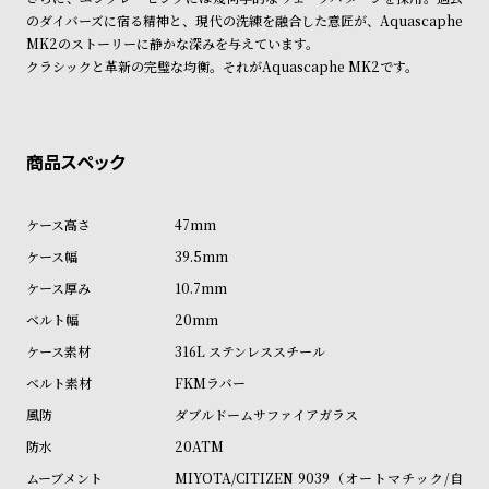
プ
ビ
のダイバーズに宿る精神と、現代の洗練を融合した意匠が、Aquascaphe
ラ
ス
MK2のストーリーに静かな深みを与えています。
ス
クラシックと革新の完璧な均衡。それがAquascaphe MK2です。
よ
お
く
問
あ
い
る
合
質
わ
47mm
問
せ
39.5mm
10.7mm
20mm
316L ステンレススチール
FKMラバー
ダブルドームサファイアガラス
20ATM
MIYOTA/CITIZEN 9039（オートマチック/自