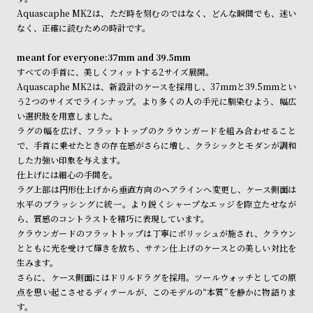
受
雑
Aquascaphe MK2は、ただ時を刻むのではなく、どんな瞬間でも、迷い
注
誌
なく、正確に読むための時計です。
販
掲
meant for everyone:37mm and 39.5mm
売
載
すべての手首に、美しくフィットする2サイズ展開。
モ
商
Aquascaphe MK2は、新設計のケースを採用し、37mmと39.5mmとい
う2つのサイズでラインナップ。より多くの人の手元に馴染むよう、幅広
デ
品
い選択肢を用意しました。
ル
ラグの幅を広げ、フラットトップのクラウンガードを組み合わせること
衣
セ
で、手首に乗せたときの存在感がさらに増し、クラシックとモダンが調和
した力強い印象を与えます。
装
ー
仕上げには細心の手間を。
貸
ル
ラグ上部は円形仕上げから垂直方向のヘアラインへ変更し、ケース側面は
出
水平のブラッシングに統一。より鋭くシャープなエッジを際立たせなが
ら、質感のコントラストを精巧に表現しています。
情
クラウンガードのフラットトップは丁寧にポリッシュが施され、クラウン
報
とともに光を受けて輝きを放ち、サテン仕上げのケースとの美しい対比を
生みます。
さらに、ケース側面にはドリルドラグを採用。ツールウォッチとしての原
N
A
点を思い起こさせるディテールが、このモデルの“本質”を静かに物語りま
e
b
す。