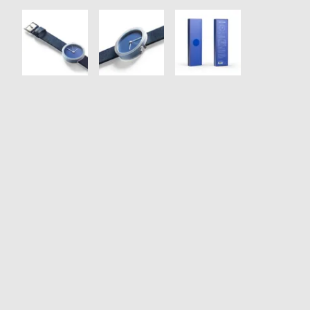
衣
セ
装
ー
貸
ル
出
情
報
N
A
e
b
w
o
s
u
t