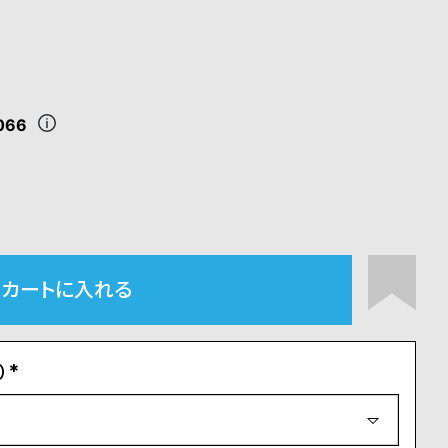
066
カートに入れる
）
(
必
須
)