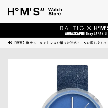
ベ
プ
ル
ル
ト
ウ
ォ
ッ
【重要】弊社メールアドレスを騙った迷惑メールに関しまして
チ
バ
ン
ド
そ
限
の
定
他
/