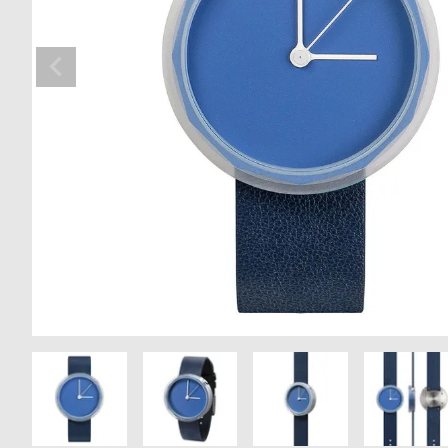
の
別
商
注
品
モ
デ
ル
受
雑
注
誌
販
掲
売
載
モ
商
デ
品
ル