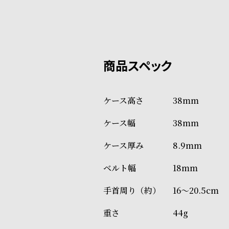
系列店舗から取り寄せ後に発
税込16,500円以上で全国送料無
クレジットカード、Amazon P
上記のいずれかでの発送となり
※限定品・受注販売商品・予約
発送日の確定はご注文確認後と
ショッピングガイド
場合もございますので予めご了
詳しくは下記のページをご覧く
38mm
※ご予約商品・受注商品は、記
38mm
商品の発送に関しまして
8.9mm
18mm
16～20.5cm
44g