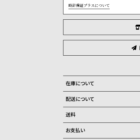
時計保証プラスについて
在庫について
配送について
全国の系列店と在庫を共有して
在庫切れの場合、キャンセルを
送料
ご注文商品のお届け日数は在庫
お支払い
弊社物流センターからの発送
配送料：550円（全国一律）