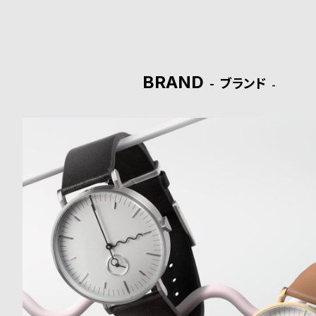
ド
時
刻
計
印
BRAND
ブランド
保
サ
証
ー
プ
ビ
ラ
ス
ス
よ
お
く
問
あ
い