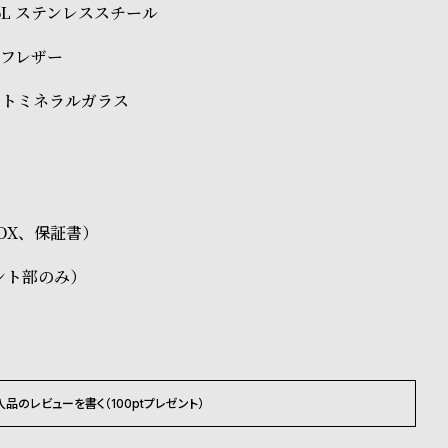
6L ステンレススチール
ーフレザー
ートミネラルガラス
BOX、保証書）
ント部のみ）
入品のレビューを書く（100ptプレゼント）