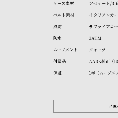
アセテート/31
イタリアンカ
サファイアコ
3ATM
クォーツ
AARK純正（
1年（ムーブメ
購