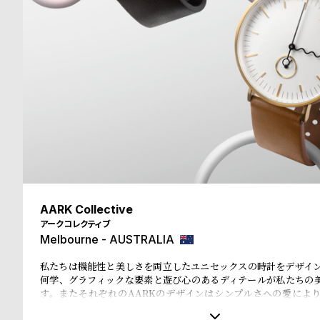
る
合
質
わ
問
せ
AARK Collective
アークコレクティブ
Melbourne - AUSTRALIA
私たちは機能性と美しさを両立したユニセックスの時計をデザイン
何学、グラフィックな要素と遊び心のあるディテールが私たちの
す。またそれぞれのAARKのデザインはシンプルさへの愛によ
す。 商品には大きくロゴ表記はありませんが、それぞれのコレク