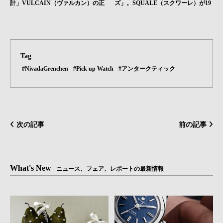
計」VULCAIN（ヴァルカン）の正
ズ」。SQUALE（スクワーレ）が19
体｜HMS Brand Picks #05
59年から守り続ける信頼のかたち｜
HMS Brand Picks #06
Tag
#NivadaGrenchen
#Pick up Watch
#アンタークティック
次の記事
前の記事
What's New
ニュース、フェア、レポートの最新情報