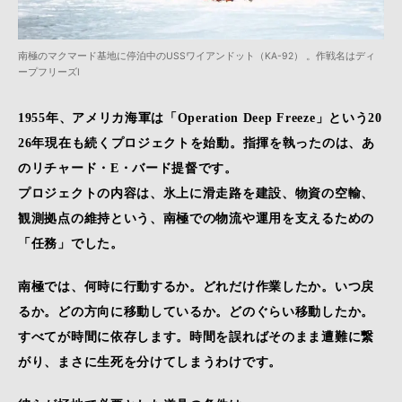
南極のマクマード基地に停泊中のUSSワイアンドット（KA-92） 。作戦名はディ
ープフリーズI
1955年、アメリカ海軍は「Operation Deep Freeze」という20
26年現在も続くプロジェクトを始動。指揮を執ったのは、あ
のリチャード・E・バード提督です。
プロジェクトの内容は、氷上に滑走路を建設、物資の空輸、
観測拠点の維持という、南極での物流や運用を支えるための
「任務」でした。
南極では、何時に行動するか。どれだけ作業したか。いつ戻
るか。どの方向に移動しているか。どのぐらい移動したか。
すべてが時間に依存します。時間を誤ればそのまま遭難に繋
がり、まさに生死を分けてしまうわけです。