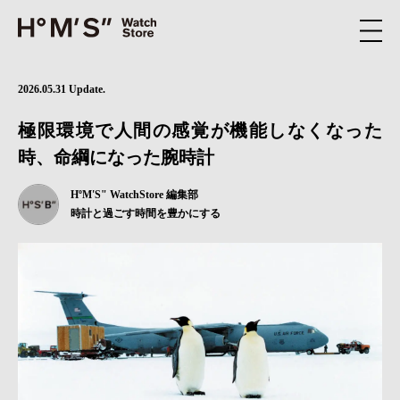
2026.05.31 Update.
極限環境で人間の感覚が機能しなくなった
時、命綱になった腕時計
HºM'S" WatchStore 編集部
時計と過ごす時間を豊かにする