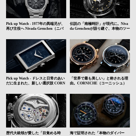
Pick up Watch - 1977年の異端児が、
伝説の「南極時計」が現代に。Niva
再び主役へ Nivada Grenchen（ニバ
da Grenchenが語り継ぐ、本物のツー
ダ・グレンヒェン） F77 - インテグ
ルウォッチの矜持｜HMS Brand Pick
レーテッドスポーツウォッチという
s #01
選択
Pick up Watch - ドレスと日常のあい
「世界で最も美しい」と称される理
だに生まれた、新しい選択肢 CORN
由。CORNICHE（コーニッシュ）
ICHE（コーニッシュ） Visionnaire
が追求する、フランス流エレガンス
の真髄｜HMS Brand Picks #03
歴代大統領が愛した「目覚める時
海で証明された「本物のダイバー