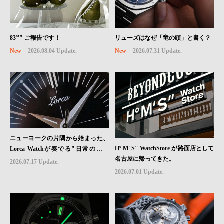
83º'" ご報告です！
リューズはなぜ「竜の頭」と書く？
New
2026.08.04 Update.
New
2026.07.31 Update.
ニューヨークの片隅から始まった、
Hº M' S" WatchStore が路面店として
Lorca Watchが奏でる"日常のロマ
名古屋に帰ってきた。
ン"｜Brand Picks #08
2026.07.17 Update.
2026.07.01 Update.