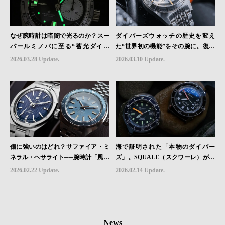
なぜ腕時計は暗闇で光るのか？スー
ダイバーズウォッチの歴史を変え
パールミノバに至る“蓄光ダイヤ
た“世界初の機能”をその腕に。復活
ル”の進化と物語
を遂げたAquastarの革新｜HMS Bra
2026.03.28 Update.
2026.03.10 Update.
nd Picks #07
傷に強いのはどれ？サファイア・ミ
海で証明された「本物のダイバー
ネラル・ヘサライト──腕時計「風防
ズ」。SQUALE（スクワーレ）が19
素材」の本当の違い
59年から守り続ける信頼のかたち｜
2026.02.22 Update.
2026.02.14 Update.
HMS Brand Picks #06
News