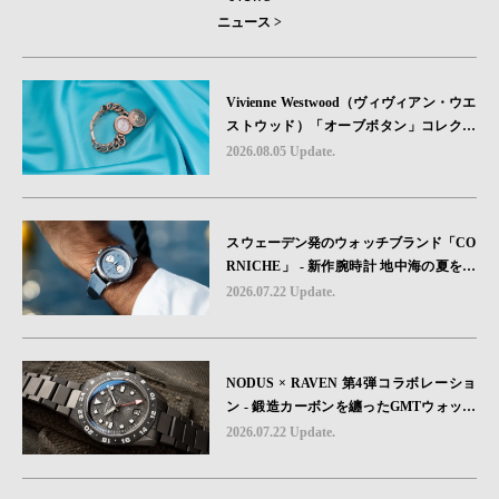
ニュース >
Vivienne Westwood（ヴィヴィアン・ウエ
ストウッド）「オーブボタン」コレクシ
ョンに、⽇本限定カラーのローズゴール
2026.08.05 Update.
ドが登場
スウェーデン発のウォッチブランド「CO
RNICHE」 - 新作腕時計 地中海の夏を映
す、爽やかなブルーダイヤル「Heritage C
2026.07.22 Update.
hronograph Visage Limited Edition」発売
NODUS × RAVEN 第4弾コラボレーショ
ン - 鍛造カーボンを纏ったGMTウォッチ
「TRAILTREKKER CARBON」が登場
2026.07.22 Update.