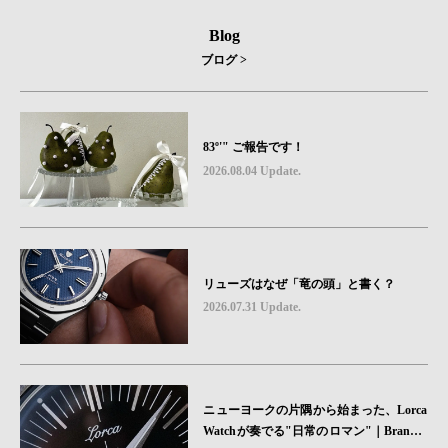
Blog
ブログ >
83º'" ご報告です！
2026.08.04 Update.
リューズはなぜ「竜の頭」と書く？
2026.07.31 Update.
ニューヨークの片隅から始まった、Lorca
Watchが奏でる"日常のロマン"｜Brand P