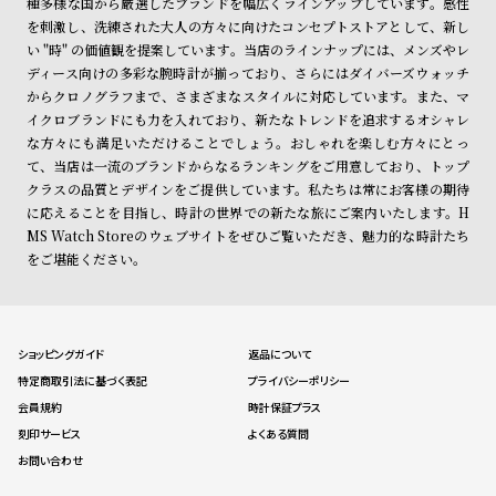
種多様な国から厳選したブランドを幅広くラインアップしています。感性
受
雑
を刺激し、洗練された大人の方々に向けたコンセプトストアとして、新し
注
誌
い "時" の価値観を提案しています。当店のラインナップには、メンズやレ
販
掲
ディース向けの多彩な腕時計が揃っており、さらにはダイバーズウォッチ
からクロノグラフまで、さまざまなスタイルに対応しています。また、マ
売
載
イクロブランドにも力を入れており、新たなトレンドを追求するオシャレ
モ
商
な方々にも満足いただけることでしょう。おしゃれを楽しむ方々にとっ
デ
品
て、当店は一流のブランドからなるランキングをご用意しており、トップ
クラスの品質とデザインをご提供しています。私たちは常にお客様の期待
ル
に応えることを目指し、時計の世界での新たな旅にご案内いたします。H
衣
セ
MS Watch Storeのウェブサイトをぜひご覧いただき、魅力的な時計たち
装
ー
をご堪能ください。
貸
ル
出
情
ショッピングガイド
返品について
報
特定商取引法に基づく表記
プライバシーポリシー
会員規約
時計保証プラス
刻印サービス
よくある質問
N
A
お問い合わせ
e
b