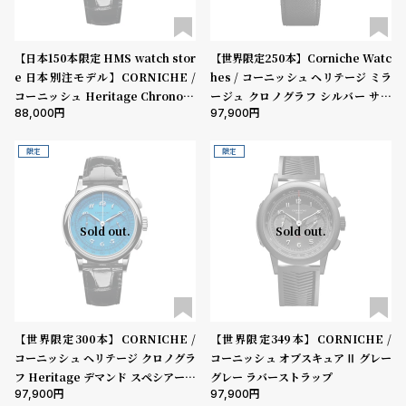
コ
ー
ニ
表示タイプ
【日本150本限定 HMS watch stor
【世界限定250本】Corniche Watc
ッ
e 日本別注モデル】CORNICHE /
hes / コーニッシュ ヘリテージ ミラ
シ
コーニッシュ Heritage Chronogr
ージュ クロノグラフ シルバー サー
ュ
88,000
97,900
aph Limited Edition Ciel Noctu
モン ブラックレザー
ムーブメント
ヴ
ne ヘリテージ クロノグラフ シエル
ィ
ノクターン
限定
限定
ヴ
ィ
機能
ア
ン
クロノグラフ
GMT
スモールセコンド
ムーンフェイズ
デイト
ウ
Sold out.
Sold out.
エ
デイデイト
ス
ト
在庫の有無
ウ
在庫あり
ッ
在庫なしを含む
ド
【世界限定300本】CORNICHE /
【世界限定349本】CORNICHE /
コーニッシュ ヘリテージ クロノグラ
コーニッシュ オブスキュアⅡ グレー
ク
ロ
フ Heritage デマンド スペシアーレ
グレー ラバーストラップ
ノ
97,900
97,900
VI シルバー アズールブルー ブラッ