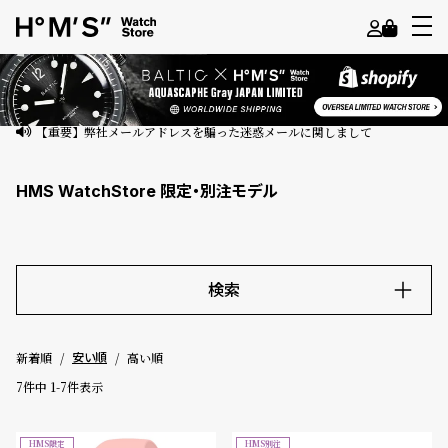
よ
う
こ
【重要】弊社メールアドレスを騙った迷惑メールに関しまして
そ
HMS WatchStore 限定・別注モデル
ゲ
ス
ト
様
検索
ロ
キーワード
グ
新着順
高い順
安い順
イ
ン
7
件中
1
-
7
件表示
価格
会
員
HMS限定
HMS別注
～