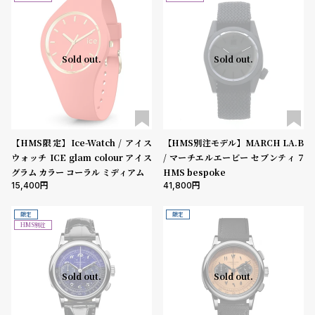
登
録
5000-9999円
10000-29999円
30000-49999円
Sold out.
Sold out.
50000-79999円
80000-99999円
100000円-
性別
#Tags
リ
ッ
メンズ
レディース
キッズ
プ
バ
【HMS限定】Ice-Watch / アイス
【HMS別注モデル】MARCH LA.B
販売タイプ
ル
ウォッチ ICE glam colour アイス
/ マーチエルエービー セブンティ 7
チ
全ての商品
セール
受注販売
予約販売
グラム カラー コーラル ミディアム
HMS bespoke
ッ
15,400
41,800
ク
商品カテゴリ
ア
限定
限定
ッ
HMS別注
プ
ブランド
ル
ウ
Sold out.
Sold out.
ォ
ッ
ベルト素材
チ