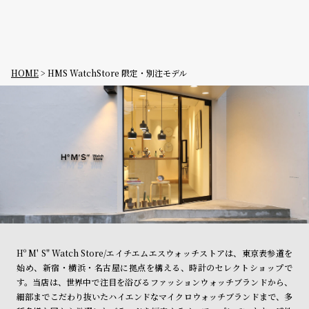
ル
ル
ト
ウ
ォ
ッ
HOME
HMS WatchStore 限定・別注モデル
チ
バ
ン
ド
そ
限
の
定
他
/
の
別
商
注
Hº M' S" Watch Store/エイチエムエスウォッチストアは、東京表参道を
品
モ
始め、新宿・横浜・名古屋に拠点を構える、時計のセレクトショップで
デ
す。当店は、世界中で注目を浴びるファッションウォッチブランドから、
ル
細部までこだわり抜いたハイエンドなマイクロウォッチブランドまで、多