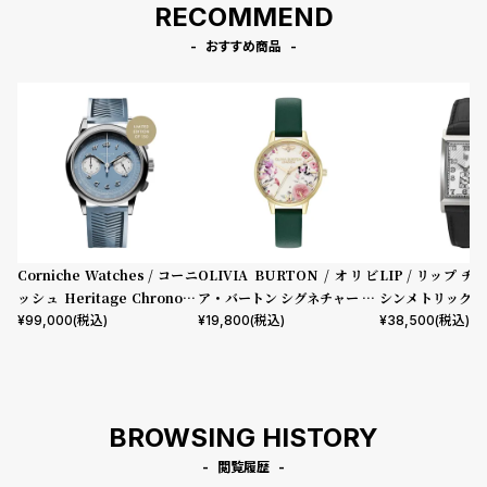
RECOMMEND
ン
ン
キ
ズ
おすすめ商品
ン
腕
グ
時
計
レ
キ
デ
ッ
ィ
ズ
ー
腕
Corniche Watches / コーニ
OLIVIA BURTON / オリビ
LIP / リップ チ
ス
時
ッシュ Heritage Chronogr
ア・バートン シグネチャー 30
シンメトリック 
腕
計
aph Visage ステンレス
mm イラストレイテッド フロ
ック型押しレザー
¥
99,000
(税込)
¥
19,800
(税込)
¥
38,500
(税込)
ーラル フォレストグリーン レ
時
ザー
計
替
ア
BROWSING HISTORY
え
ッ
ベ
プ
閲覧履歴