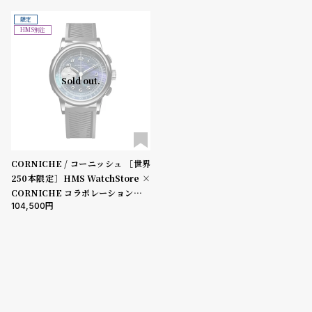
グ
クレザー
ラ
限定
HMS別注
フ
全
世
Sold out.
て
界
の
の
商
腕
品
時
計
CORNICHE / コーニッシュ ［世界
250本限定］HMS WatchStore ×
ブ
CORNICHE コラボレーション第二
ラ
104,500
弾 ヘリテージ クロノグラフ ノクタ
ン
ーン II
ド
一
覧
ラ
メ