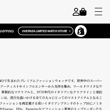
 MILANOで生まれたプレミアムファッションウォッチです。世界中のスーパー
、アーティストやインフルエンサーから支持を集め、ワールドワイドなウ
革新的なマテリアルと、1970年代のイタリアンなクリアラインと美的
インは、流行を追いかける全ての人々にとってのマストアイテムとなるこ
て、ファッションを再定義する若いイタリアンブランドのトップ10にノミネ
ogue、Elle、Esquireなどファッション業界のトップリーダーたち