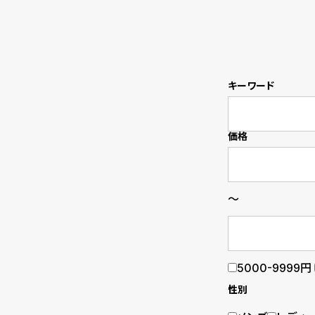
B
S
l
h
o
o
キーワード
g
p
l
価格
i
s
～
t
#
P
5000-9999円
e
性別