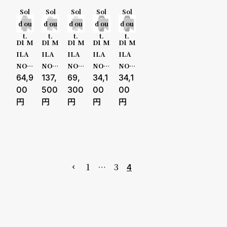
ラノ
ラノ
ラノ
ラノ
ラノ
Sol
Sol
Sol
Sol
Sol
ポリ
スク
ウル
カー
スク
100000
d ou
d ou
d ou
d ou
d ou
カー
エア
トラ
ボン
エア
t.
t.
t.
t.
t.
ボン
ボル
シン -
ライ
ブレ
円-
D1 M
D1 M
D1 M
D1 M
D1 M
ドル
カニ
アス
ト 4
スレ
ILA
ILA
ILA
ILA
ILA
フィ
ック
トラ
0.5m
ット
NO /
NO /
NO /
NO /
NO /
性別
販売タイプ
ン
グレ
ルナ
m ア
37m
ディ
64,9
ディ
137,
ディ
69,
ディ
34,1
ディ
34,1
ー
イト
クア
m シ
ーワ
ーワ
ーワ
ーワ
ーワ
メンズ
全ての商
00
500
300
00
00
ルバ
ンミ
ンミ
ンミ
ンミ
ンミ
ー
ラノ
ラノ
ラノ
ラノ
ラノ
レディー
品
ウル
オー
ウル
ポリ
ポリ
トラ
トマ
トラ
カー
カー
ス
セール
シン
ティ
シン
ボン
ボン
ガン
コ ブ
オー
ムー
スペ
キッズ
受注販売
1
…
3
4
メタ
ラッ
シャ
ング
ース
ル U
ク オ
ン
レイ
グレ
予約販売
T リ
ート
ド
イ
スタ
マチ
商品カテゴリ
ブランド
イリ
ック