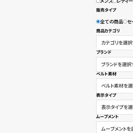
o
メンズ
レディ
販売タイプ
p
全ての商品
セ
l
商品カテゴリ
e
ブランド
シ
返
ョ
品
ベルト素材
ッ
に
ピ
つ
表示タイプ
ン
い
グ
て
ムーブメント
ガ
イ