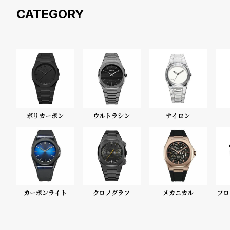
衣
セ
装
ー
貸
ル
出
情
ポリカーボン
ウルトラシン
ナイロン
報
N
A
e
b
w
o
カーボンライト
クロノグラフ
メカニカル
プロ
s
u
t