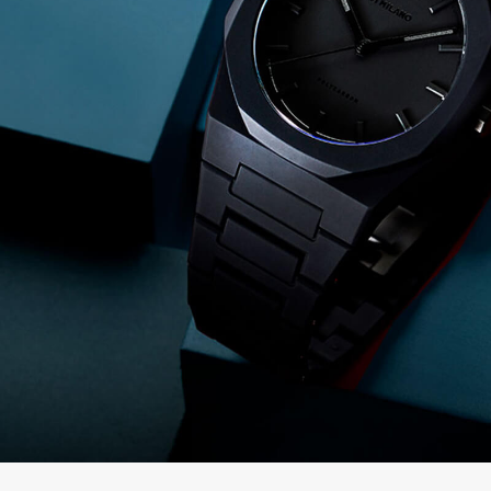
の
別
商
注
品
モ
デ
ル
受
雑
注
誌
販
掲
売
載
モ
商
デ
品
ル