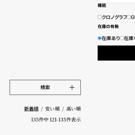
機能
ド
クロノグラフ
G
時
刻
在庫の有無
計
印
在庫あり
在庫
保
サ
証
ー
プ
ビ
ラ
ス
検索
ス
よ
お
キーワード
価格
安い順
高い順
新着順
く
問
～
135
件中
121
-
135
件表示
あ
い