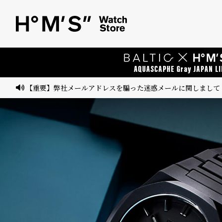
ベ
プ
ル
ル
ト
ウ
ォ
ッ
【重要】弊社メールアドレスを騙った迷惑メールに関しまして
チ
バ
ン
ド
そ
限
の
定
他
/