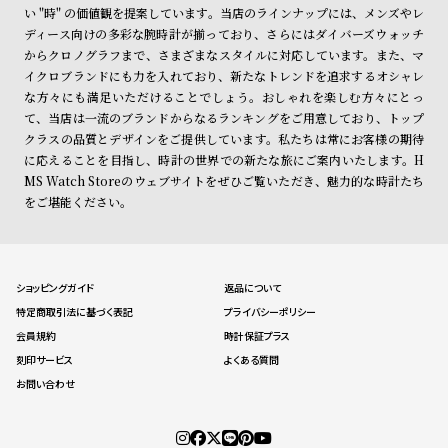
ン
ン
い "時" の価値観を提案しています。当店のラインナップには、メンズやレ
ディース向けの多彩な腕時計が揃っており、さらにはダイバーズウォッチ
キ
ズ
からクロノグラフまで、さまざまなスタイルに対応しています。また、マ
ン
腕
イクロブランドにも力を入れており、新たなトレンドを追求するオシャレ
グ
時
な方々にも満足いただけることでしょう。おしゃれを楽しむ方々にとっ
て、当店は一流のブランドからなるランキングをご用意しており、トップ
計
クラスの品質とデザインをご提供しています。私たちは常にお客様の期待
レ
キ
に応えることを目指し、時計の世界での新たな旅にご案内いたします。H
デ
ッ
MS Watch Storeのウェブサイトをぜひご覧いただき、魅力的な時計たち
をご堪能ください。
ィ
ズ
ー
腕
ス
時
腕
計
ショッピングガイド
返品について
特定商取引法に基づく表記
プライバシーポリシー
時
会員規約
時計保証プラス
計
刻印サービス
よくある質問
替
ア
お問い合わせ
え
ッ
ベ
プ