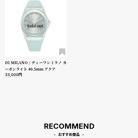
登
録
5000-9999円
10000-29999円
30000-49999円
Sold out.
50000-79999円
80000-99999円
100000円-
性別
#Tags
リ
ッ
メンズ
レディース
キッズ
プ
バ
D1 MILANO / ディーワンミラノ カ
販売タイプ
ル
ーボンライト 40.5mm アクア
チ
全ての商品
セール
受注販売
予約販売
33,000
ッ
ク
商品カテゴリ
ア
ッ
プ
ブランド
ル
ウ
ォ
RECOMMEND
ッ
ベルト素材
チ
おすすめ商品