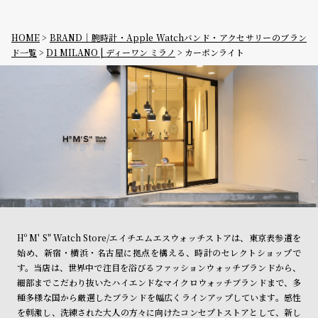
グ
ラ
フ
HOME
BRAND｜腕時計・Apple Watchバンド・アクセサリーのブラン
ド一覧
D1 MILANO | ディーワン ミラノ
カーボンライト
全
世
て
界
の
の
商
腕
品
時
計
ブ
ラ
ン
Hº M' S" Watch Store/エイチエムエスウォッチストアは、東京表参道を
ド
始め、新宿・横浜・名古屋に拠点を構える、時計のセレクトショップで
一
す。当店は、世界中で注目を浴びるファッションウォッチブランドから、
細部までこだわり抜いたハイエンドなマイクロウォッチブランドまで、多
覧
種多様な国から厳選したブランドを幅広くラインアップしています。感性
ラ
メ
を刺激し、洗練された大人の方々に向けたコンセプトストアとして、新し