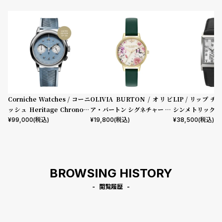
コ
ー
ニ
表示タイプ
ッ
シ
ュ
ムーブメント
ヴ
ィ
ヴ
ィ
Corniche Watches / コーニ
OLIVIA BURTON / オリビ
LIP / リップ チ
機能
ア
ッシュ Heritage Chronogr
ア・バートン シグネチャー 30
シンメトリック 
ン
aph Visage ステンレス
mm イラストレイテッド フロ
ック型押しレザー
¥
99,000
(税込)
¥
19,800
(税込)
¥
38,500
(税込)
クロノグラフ
GMT
スモールセコンド
ムーンフェイズ
デイト
ウ
ーラル フォレストグリーン レ
エ
デイデイト
ザー
ス
ト
在庫の有無
ウ
BROWSING HISTORY
在庫あり
ッ
在庫なしを含む
ド
閲覧履歴
ク
ロ
ノ