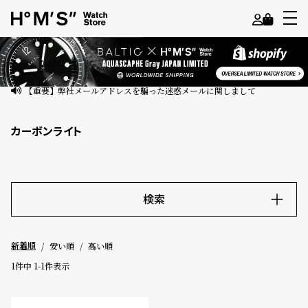
よ
う
こ
【重要】弊社メールアドレスを騙った迷惑メールに関しまして
そ
カーボンライト
ゲ
ス
ト
様
検索
ロ
キーワード
グ
安い順
高い順
新着順
イ
ン
1
件中
1
-
1
件表示
価格
会
員
～