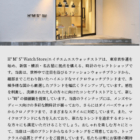
l
e
シ
返
ョ
品
ッ
に
ピ
つ
Hº M' S" Watch Store/エイチエムエスウォッチストアは、東京表参道を
ン
い
始め、新宿・横浜・名古屋に拠点を構える、時計のセレクトショップで
グ
て
す。当店は、世界中で注目を浴びるファッションウォッチブランドから、
細部までこだわり抜いたハイエンドなマイクロウォッチブランドまで、多
ガ
種多様な国から厳選したブランドを幅広くラインアップしています。感性
イ
を刺激し、洗練された大人の方々に向けたコンセプトストアとして、新し
ド
い "時" の価値観を提案しています。当店のラインナップには、メンズやレ
ディース向けの多彩な腕時計が揃っており、さらにはダイバーズウォッチ
時
刻
からクロノグラフまで、さまざまなスタイルに対応しています。また、マ
計
印
イクロブランドにも力を入れており、新たなトレンドを追求するオシャレ
保
サ
な方々にも満足いただけることでしょう。おしゃれを楽しむ方々にとっ
て、当店は一流のブランドからなるランキングをご用意しており、トップ
証
ー
クラスの品質とデザインをご提供しています。私たちは常にお客様の期待