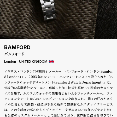
登
録
#Tags
リ
ッ
プ
BAMFORD
バ
バンフォード
ル
チ
London - UNITED KINGDOM
ッ
イギリス・ロンドン発の腕時計メーカー「バンフォード・ロンドン(Bamfor
ク
d London) 」。 2003 年にショージ・バンフォードによって設立された「バ
ア
ンフォードウォッチデパートメント(Bamford Watch Department) 」は、
ッ
伝統的な高級時計をベースに、卓越した加工技術を駆使して独自のカスタマ
プ
イズを施す、カスタムウォッチの先駆者ともいえるウォッチメーカー。 ファ
ル
ウ
ッションやアートからのインスピレーションを取り入れ、個々の好みやスタ
ォ
イルに合わせて調整・改造がされた斬新で独創的なカスタマイズサービス
ッ
は、その完成度の高さからタグ・ホイヤーやゼニスなどの有名ブランドから
チ
も公認のカスタムメーカーとして選ばれており、世界的に注目を浴びてい