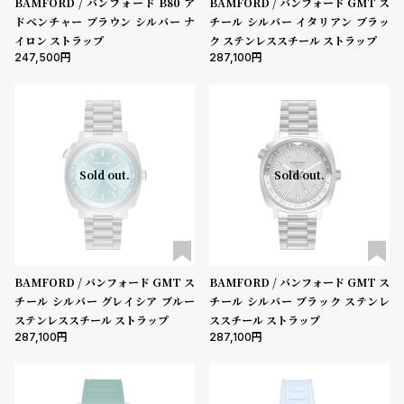
BAMFORD / バンフォード B80 ア
BAMFORD / バンフォード GMT ス
ン
ン
ドベンチャー ブラウン シルバー ナ
チール シルバー イタリアン ブラッ
キ
ズ
イロン ストラップ
ク ステンレススチール ストラップ
247,500
287,100
ン
腕
ムーブメント
グ
時
計
機能
レ
キ
デ
ッ
クロノグラフ
GMT
スモールセコンド
ムーンフェイズ
デイト
Sold out.
Sold out.
ィ
ズ
デイデイト
ー
腕
在庫の有無
ス
時
腕
計
在庫あり
在庫なしを含む
BAMFORD / バンフォード GMT ス
BAMFORD / バンフォード GMT ス
時
チール シルバー グレイシア ブルー
チール シルバー ブラック ステンレ
計
ステンレススチール ストラップ
ススチール ストラップ
替
ア
287,100
287,100
え
ッ
ベ
プ