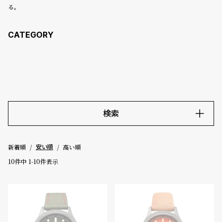
コ
る。
ー
ニ
ッ
シ
ュ
ヴ
ィ
ヴ
ィ
ア
検索
ン
ウ
エ
キーワード
ス
新着順
高い順
安い順
ト
10
件中
1
-
10
件表示
ウ
価格
ッ
ド
～
ク
ロ
ノ
5000-9999円
10000-29999円
30000-49999円