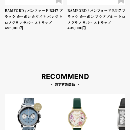
受
雑
BAMFORD / バンフォード B347 ブ
BAMFORD / バンフォード B347 ブ
注
誌
ラック カーボン ホワイト パンダ ク
ラック カーボン アクアブルー クロ
販
掲
ロノグラフ ラバー ストラップ
ノグラフ ラバー ストラップ
売
載
495,000
495,000
モ
商
デ
品
ル
衣
セ
装
ー
RECOMMEND
貸
ル
出
おすすめ商品
情
報
N
A
e
b