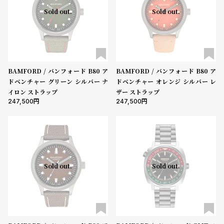
グ
Sold out.
Sold out.
ラ
50000-79999円
80000-99999円
100000円-
フ
性別
全
世
メンズ
レディース
キッズ
て
界
BAMFORD / バンフォード B80 ア
BAMFORD / バンフォード B80 ア
販売タイプ
の
の
ドベンチャー グリーン シルバー ナ
ドベンチャー オレンジ シルバー レ
全ての商品
セール
受注販売
予約販売
商
腕
イロン ストラップ
ザー ストラップ
247,500
247,500
品
時
商品カテゴリ
計
ブ
ラ
ブランド
ン
Sold out.
Sold out.
ド
ベルト素材
一
覧
ラ
メ
表示タイプ