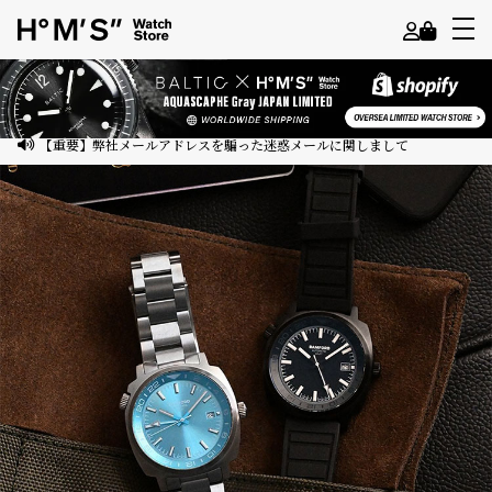
よ
う
こ
【重要】弊社メールアドレスを騙った迷惑メールに関しまして
そ
ゲ
ス
ト
様
ロ
グ
イ
ン
会
員