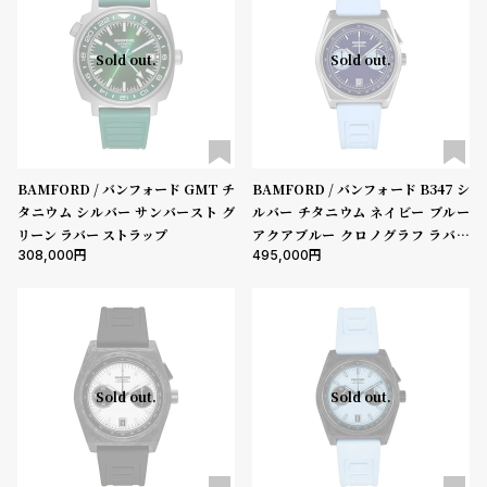
ル
ル
ト
ウ
Sold out.
Sold out.
ォ
ッ
チ
バ
BAMFORD / バンフォード GMT チ
BAMFORD / バンフォード B347 シ
ン
タニウム シルバー サンバースト グ
ルバー チタニウム ネイビー ブルー
ド
リーン ラバー ストラップ
アクアブルー クロノグラフ ラバー
そ
限
308,000
495,000
ストラップ
の
定
他
/
の
別
商
注
Sold out.
Sold out.
品
モ
デ
ル