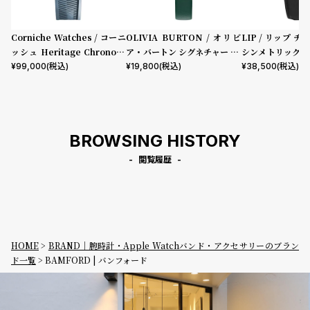
w
o
s
u
Corniche Watches / コーニ
OLIVIA BURTON / オリビ
LIP / リップ チ
t
ッシュ Heritage Chronogr
ア・バートン シグネチャー 30
シンメトリック 
B
S
aph Visage ステンレス
mm イラストレイテッド フロ
ック型押しレザー
¥
99,000
(税込)
¥
19,800
(税込)
¥
38,500
(税込)
ーラル フォレストグリーン レ
l
h
ザー
o
o
g
p
BROWSING HISTORY
l
i
閲覧履歴
s
t
#
P
HOME
BRAND｜腕時計・Apple Watchバンド・アクセサリーのブラン
e
ド一覧
BAMFORD | バンフォード
o
p