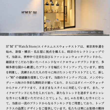
l
e
シ
返
ョ
品
ッ
に
ピ
つ
Hº M' S" Watch Store/エイチエムエスウォッチストアは、東京表参道を
ン
い
始め、新宿・横浜・名古屋に拠点を構える、時計のセレクトショップで
グ
て
す。当店は、世界中で注目を浴びるファッションウォッチブランドから、
細部までこだわり抜いたハイエンドなマイクロウォッチブランドまで、多
ガ
種多様な国から厳選したブランドを幅広くラインアップしています。感性
イ
を刺激し、洗練された大人の方々に向けたコンセプトストアとして、新し
ド
い "時" の価値観を提案しています。当店のラインナップには、メンズやレ
ディース向けの多彩な腕時計が揃っており、さらにはダイバーズウォッチ
時
刻
からクロノグラフまで、さまざまなスタイルに対応しています。また、マ
計
印
イクロブランドにも力を入れており、新たなトレンドを追求するオシャレ
保
サ
な方々にも満足いただけることでしょう。おしゃれを楽しむ方々にとっ
て、当店は一流のブランドからなるランキングをご用意しており、トップ
証
ー
クラスの品質とデザインをご提供しています。私たちは常にお客様の期待