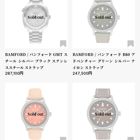
ル
ル
ト
ウ
Sold out.
Sold out.
ォ
ッ
チ
バ
BAMFORD / バンフォード GMT ス
BAMFORD / バンフォード B80 ア
ン
チール シルバー ブラック ステンレ
ドベンチャー グリーン シルバー ナ
ド
ススチール ストラップ
イロン ストラップ
そ
限
287,100
247,500
の
定
他
/
の
別
商
注
Sold out.
Sold out.
品
モ
デ
ル