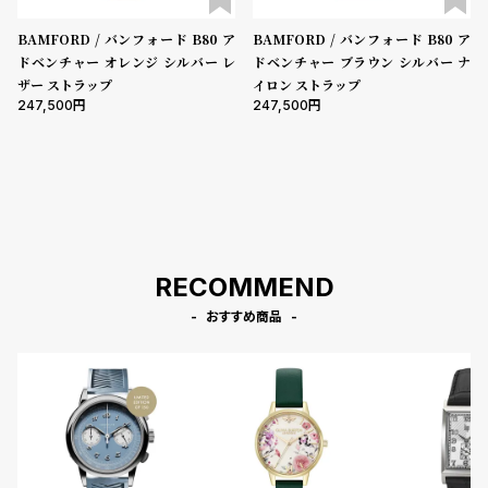
受
雑
BAMFORD / バンフォード B80 ア
BAMFORD / バンフォード B80 ア
注
誌
ドベンチャー オレンジ シルバー レ
ドベンチャー ブラウン シルバー ナ
販
掲
ザー ストラップ
イロン ストラップ
売
載
247,500
247,500
モ
商
デ
品
ル
衣
セ
装
ー
RECOMMEND
貸
ル
出
おすすめ商品
情
報
N
A
e
b