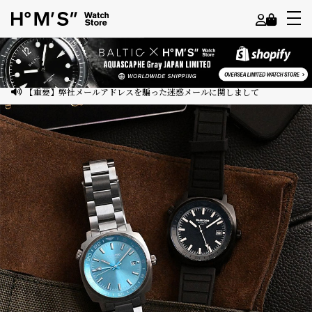
よ
う
こ
【重要】弊社メールアドレスを騙った迷惑メールに関しまして
そ
ゲ
ス
ト
様
ロ
グ
イ
ン
会
員