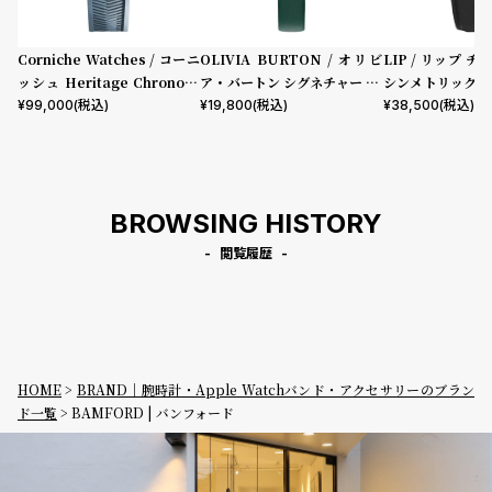
w
o
s
u
Corniche Watches / コーニ
OLIVIA BURTON / オリビ
LIP / リップ チ
t
ッシュ Heritage Chronogr
ア・バートン シグネチャー 30
シンメトリック 
B
S
aph Visage ステンレス
mm イラストレイテッド フロ
ック型押しレザー
¥
99,000
(税込)
¥
19,800
(税込)
¥
38,500
(税込)
ーラル フォレストグリーン レ
l
h
ザー
o
o
g
p
BROWSING HISTORY
l
i
閲覧履歴
s
t
#
P
HOME
BRAND｜腕時計・Apple Watchバンド・アクセサリーのブラン
e
ド一覧
BAMFORD | バンフォード
o
p