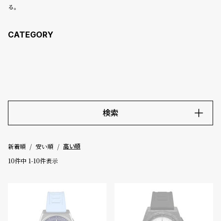
コ
る。
ー
ニ
ッ
シ
ュ
ヴ
ィ
ヴ
ィ
ア
検索
ン
ウ
エ
キーワード
ス
新着順
安い順
高い順
ト
10
件中
1
-
10
件表示
ウ
価格
ッ
ド
～
ク
ロ
ノ
5000-9999円
10000-29999円
30000-49999円