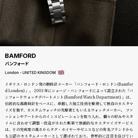
登
録
#Tags
リ
ッ
プ
BAMFORD
バ
バンフォード
ル
チ
London - UNITED KINGDOM
ッ
イギリス・ロンドン発の腕時計メーカー「バンフォード・ロンドン(Bamfor
ク
d London) 」。 2003 年にショージ・バンフォードによって設立された「バ
ア
ンフォードウォッチデパートメント(Bamford Watch Department) 」は、
ッ
伝統的な高級時計をベースに、卓越した加工技術を駆使して独自のカスタマ
プ
イズを施す、カスタムウォッチの先駆者ともいえるウォッチメーカー。 ファ
ル
ウ
ッションやアートからのインスピレーションを取り入れ、個々の好みやスタ
ォ
イルに合わせて調整・改造がされた斬新で独創的なカスタマイズサービス
ッ
は、その完成度の高さからタグ・ホイヤーやゼニスなどの有名ブランドから
チ
も公認のカスタムメーカーとして選ばれており、世界的に注目を浴びてい