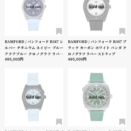
グ
Sold out.
Sold out.
ラ
50000-79999円
80000-99999円
100000円-
フ
性別
全
世
メンズ
レディース
キッズ
て
界
BAMFORD / バンフォード B347 シ
BAMFORD / バンフォード B347 ブ
販売タイプ
の
の
ルバー チタニウム ネイビー ブルー
ラック カーボン ホワイト パンダ ク
全ての商品
セール
受注販売
予約販売
商
腕
アクアブルー クロノグラフ ラバー
ロノグラフ ラバー ストラップ
495,000
495,000
ストラップ
品
時
商品カテゴリ
計
ブ
ラ
ブランド
ン
Sold out.
Sold out.
ド
ベルト素材
一
覧
ラ
メ
表示タイプ