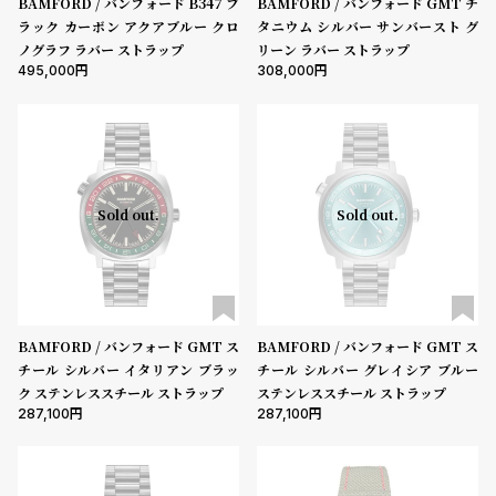
BAMFORD / バンフォード B347 ブ
BAMFORD / バンフォード GMT チ
ン
ン
ラック カーボン アクアブルー クロ
タニウム シルバー サンバースト グ
キ
ズ
ノグラフ ラバー ストラップ
リーン ラバー ストラップ
495,000
308,000
ン
腕
ムーブメント
グ
時
計
機能
レ
キ
デ
ッ
クロノグラフ
GMT
スモールセコンド
ムーンフェイズ
デイト
Sold out.
Sold out.
ィ
ズ
デイデイト
ー
腕
在庫の有無
ス
時
腕
計
在庫あり
在庫なしを含む
BAMFORD / バンフォード GMT ス
BAMFORD / バンフォード GMT ス
時
チール シルバー イタリアン ブラッ
チール シルバー グレイシア ブルー
計
ク ステンレススチール ストラップ
ステンレススチール ストラップ
替
ア
287,100
287,100
え
ッ
ベ
プ