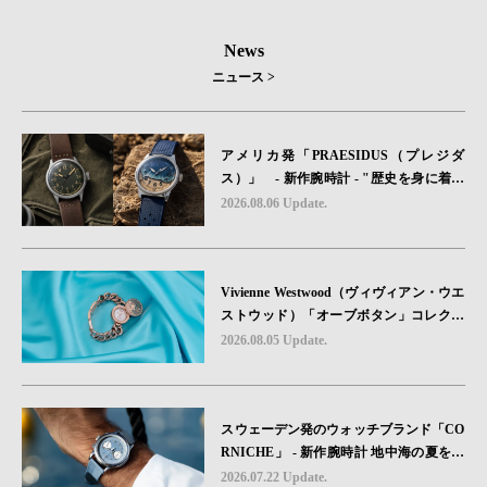
News
ニュース >
アメリカ発「PRAESIDUS（プレジダ
ス）」 - 新作腕時計 - "歴史を身に着け
る“ -戦場を駆け抜けたWillys MBのボンネ
2026.08.06 Update.
ットと、 ノルマンディー・ユタビーチの
砂を文字盤に閉じ込めた「A-11」コレク
ション2種類が発売。
Vivienne Westwood（ヴィヴィアン・ウエ
ストウッド）「オーブボタン」コレクシ
ョンに、⽇本限定カラーのローズゴール
2026.08.05 Update.
ドが登場
スウェーデン発のウォッチブランド「CO
RNICHE」 - 新作腕時計 地中海の夏を映
す、爽やかなブルーダイヤル「Heritage C
2026.07.22 Update.