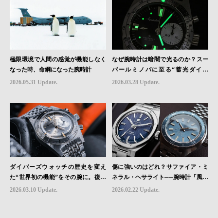
極限環境で人間の感覚が機能しなく
なぜ腕時計は暗闇で光るのか？スー
なった時、命綱になった腕時計
パールミノバに至る“蓄光ダイヤ
ル”の進化と物語
2026.05.31 Update.
2026.03.28 Update.
ダイバーズウォッチの歴史を変え
傷に強いのはどれ？サファイア・ミ
た“世界初の機能”をその腕に。復活
ネラル・ヘサライト──腕時計「風防
を遂げたAquastarの革新｜HMS Bra
素材」の本当の違い
2026.03.10 Update.
2026.02.22 Update.
nd Picks #07