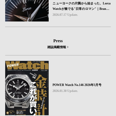
ニューヨークの片隅から始まった、Lorca
Watchが奏でる"日常のロマン"｜Brand P
icks #08
2026.07.17 Update.
Press
雑誌掲載情報 >
POWER Watch No.146 2026年3月号
2026.01.30 Update.