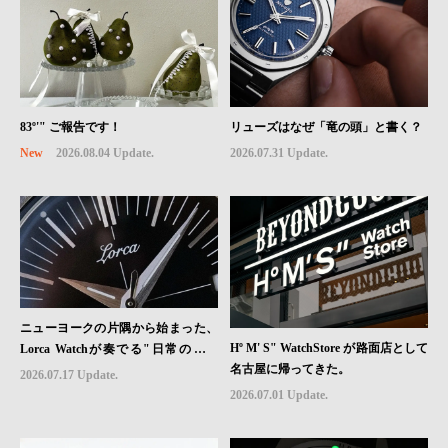
83º'" ご報告です！
リューズはなぜ「竜の頭」と書く？
New
2026.08.04 Update.
2026.07.31 Update.
ニューヨークの片隅から始まった、
Hº M' S" WatchStore が路面店として
Lorca Watchが奏でる"日常のロマ
名古屋に帰ってきた。
ン"｜Brand Picks #08
2026.07.17 Update.
2026.07.01 Update.