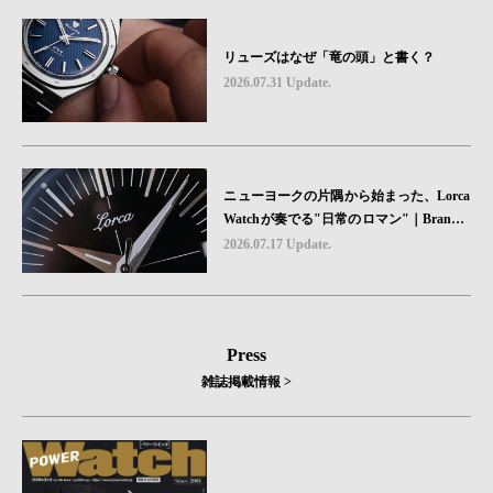
リューズはなぜ「竜の頭」と書く？
2026.07.31 Update.
ニューヨークの片隅から始まった、Lorca
Watchが奏でる"日常のロマン"｜Brand P
icks #08
2026.07.17 Update.
Press
雑誌掲載情報 >