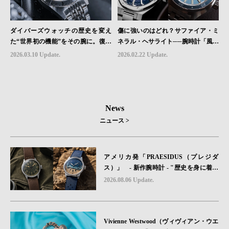
ダイバーズウォッチの歴史を変え
傷に強いのはどれ？サファイア・ミ
た“世界初の機能”をその腕に。復活
ネラル・ヘサライト──腕時計「風防
を遂げたAquastarの革新｜HMS Bra
素材」の本当の違い
2026.03.10 Update.
2026.02.22 Update.
nd Picks #07
News
ニュース >
アメリカ発「PRAESIDUS（プレジダ
ス）」 - 新作腕時計 - "歴史を身に着け
る“ -戦場を駆け抜けたWillys MBのボンネ
2026.08.06 Update.
ットと、 ノルマンディー・ユタビーチの
砂を文字盤に閉じ込めた「A-11」コレク
ション2種類が発売。
Vivienne Westwood（ヴィヴィアン・ウエ