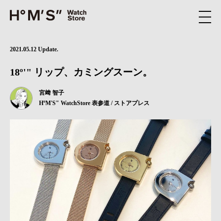
2021.05.12 Update.
18º'" リップ、カミングスーン。
宮﨑 智子
HºM'S" WatchStore 表参道 / ストアプレス