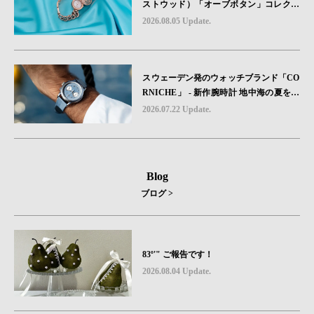
ストウッド）「オーブボタン」コレクシ
ョンに、⽇本限定カラーのローズゴール
2026.08.05 Update.
ドが登場
スウェーデン発のウォッチブランド「CO
RNICHE」 - 新作腕時計 地中海の夏を映
す、爽やかなブルーダイヤル「Heritage C
2026.07.22 Update.
hronograph Visage Limited Edition」発売
Blog
ブログ >
83º'" ご報告です！
2026.08.04 Update.