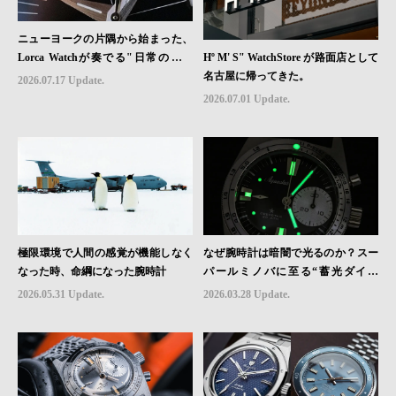
ニューヨークの片隅から始まった、
Hº M' S" WatchStore が路面店として
Lorca Watchが奏でる"日常のロマ
名古屋に帰ってきた。
ン"｜Brand Picks #08
2026.07.17 Update.
2026.07.01 Update.
極限環境で人間の感覚が機能しなく
なぜ腕時計は暗闇で光るのか？スー
なった時、命綱になった腕時計
パールミノバに至る“蓄光ダイヤ
ル”の進化と物語
2026.05.31 Update.
2026.03.28 Update.