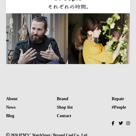
About
Brand
Repair
News
Shop list
#People
Blog
Contact
2026 HºM'S" WatchStore / Beyond Cool Co., Ltd.