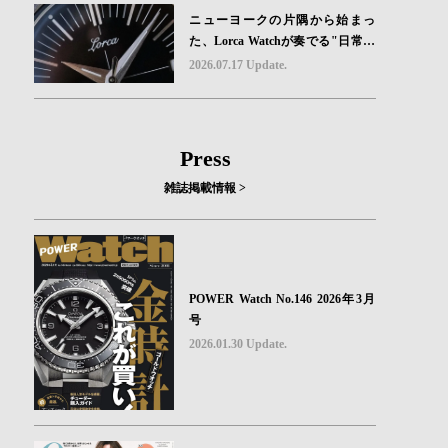
ニューヨークの片隅から始まっ
た、Lorca Watchが奏でる"日常の
ロマン"｜Brand Picks #08
2026.07.17 Update.
Press
雑誌掲載情報 >
POWER Watch No.146 2026年3月
号
2026.01.30 Update.