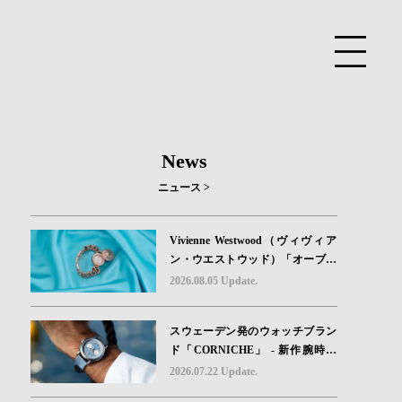
News
ニュース >
Vivienne Westwood（ヴィヴィア
ン・ウエストウッド）「オーブボ
タン」コレクションに、⽇本限定
2026.08.05 Update.
カラーのローズゴールドが登場
スウェーデン発のウォッチブラン
ド「CORNICHE」 - 新作腕時計
地中海の夏を映す、爽やかなブル
2026.07.22 Update.
ーダイヤル「Heritage Chronograp