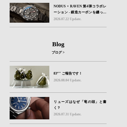
h Visage Limited Edition」発売
NODUS × RAVEN 第4弾コラボレ
ーション - 鍛造カーボンを纏った
GMTウォッチ「TRAILTREKKER
2026.07.22 Update.
CARBON」が登場
Blog
ブログ >
83º'" ご報告です！
2026.08.04 Update.
リューズはなぜ「竜の頭」と書
く？
2026.07.31 Update.